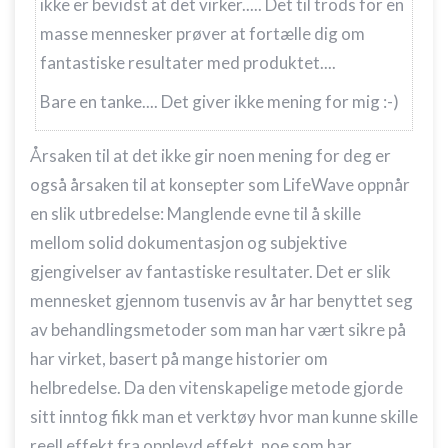
ikke er bevidst at det virker..... Det til trods for en
masse mennesker prøver at fortælle dig om
fantastiske resultater med produktet....
Bare en tanke.... Det giver ikke mening for mig :-)
Årsaken til at det ikke gir noen mening for deg er
også årsaken til at konsepter som LifeWave oppnår
en slik utbredelse: Manglende evne til å skille
mellom solid dokumentasjon og subjektive
gjengivelser av fantastiske resultater. Det er slik
mennesket gjennom tusenvis av år har benyttet seg
av behandlingsmetoder som man har vært sikre på
har virket, basert på mange historier om
helbredelse. Da den vitenskapelige metode gjorde
sitt inntog fikk man et verktøy hvor man kunne skille
reell effekt fra opplevd effekt, noe som har