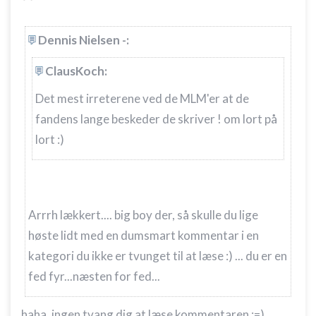
Dennis Nielsen -:
ClausKoch:
Det mest irreterene ved de MLM'er at de
fandens lange beskeder de skriver ! om lort på
lort :)
Arrrh lækkert.... big boy der, så skulle du lige
høste lidt med en dumsmart kommentar i en
kategori du ikke er tvunget til at læse :) ... du er en
fed fyr...næsten for fed...
haha, ingen tvang dig at læse kommentaren :=)