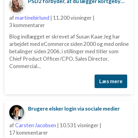
PSD2 forbyder, at du lægger kortgebyret ud til dine kunder fra 1. januar 2018
af
martinebirlund
|
11.200 visninger
|
3 kommentarer
Blog indlægget er skrevet af Susan Kaae Jeg har
arbejdet med eCommerce siden 2000 og med online
betalinger siden 2006, i stillinger med titler som
Chief Product Officer/CPO, Sales Director,
Commercial...
Læs mere
Brugere elsker login via sociale medier
af
Carsten Jacobsen
|
10.531 visninger
|
17 kommentarer