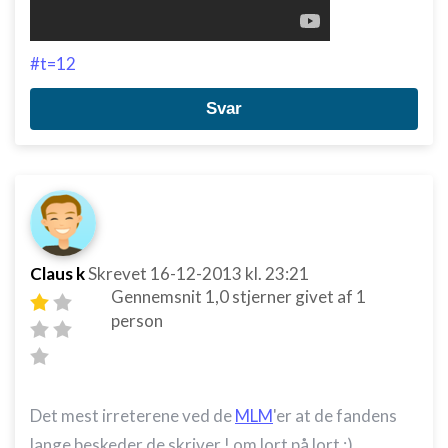
placeringsoplysninger
Identificere enheder baseret på aktivt
#t=12
anmodede oplysninger
Ikke-IAB-behandlingsformål:
Svar
Nødvendig
Ydeevne
Funktionel
Annoncering / marketing
Claus k
Skrevet
16-12-2013
kl. 23:21
Gennemsnit
1,0
stjerner givet af
1
person
Det mest irreterene ved de
MLM
'er at de fandens
lange beskeder de skriver ! om lort på lort :)