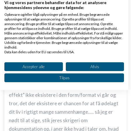
helst, alene af den årsag at det er en autoritet der
Vi og vores partnere behandler data for at analysere
hjemmesidens ydeevne og gøre følgende:
udskriver det, vi æder og tager medicin for alt uden
Opbevare og/eller tilgå oplysninger på en enhed. Bruge begrænsede
at kende konsekvenserne af det, og på samme tid så
oplysninger til at vælge annoncering. Oprette profiler til tilpasset
annoncering. Bruge profiler til at vælge tilpasset annoncering. Oprette
peger vi fingre af alternativerne uanset hvilken
profiler for at tilpasse indhold. Bruge profiler til at vælge tilpasset indhold.
Måle annonceringseffektivitet. Måle indholdseffektivitet. Forstå målgrupper
effekt det måtte have....
gennem statistikker eller kombinationer af oplysninger fra forskellige kilder.
Udvikle og forbedre tjenester. Bruge begrænsede oplysninger til at vælge
indhold.
Kan kun anbefale at man ser den her video, hele den
Data kan deles uden for EU og sendes til USA.
Dit samtykke og cookie gælder udelukkende for denne hjemmeside/app.
industri er det rene galskab... så meget for
Se partnerliste (2 IAB-leverandører)
Accepter alle
Afvis
videnskabsmænd i hvide kitler og dokumenteret
Vi bruger dine data til følgende formål:
effekt! ... når man har set denne dokumentar, så
Tilpas
IAB's behandlingsformål:
burde det stå klart for enhver at "dokumenteret
Opbevare og/eller tilgå oplysninger på en
effekt" ikke eksistere i den form/format vi går og
enhed
tror, det der eksistere er chancen for at få ødelagt
Bruge begrænsede oplysninger til at vælge
dit liv i rigtigt mange sammenhænge..... så jeg er
annoncering
nødt til at sige, stik jeres skrigeri om
Oprette profiler til tilpasset annoncering
dokumentation op, i aner ikke hvad i taler om, hvad