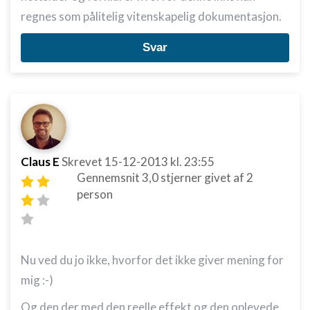
regnes som pålitelig vitenskapelig dokumentasjon.
Svar
Claus E
Skrevet
15-12-2013
kl. 23:55
Gennemsnit
3,0
stjerner givet af
2
person
Nu ved du jo ikke, hvorfor det ikke giver mening for
mig :-)
Og den der med den reelle effekt og den oplevede