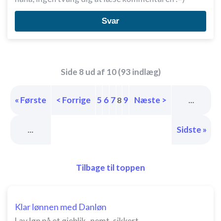
Svar
Side 8 ud af 10 (93 indlæg)
« Første
< Forrige
5
6
7
9
Næste >
8
...
Sidste »
...
Tilbage til toppen
Klar lønnen med Danløn
Lav løn på et øjeblik–nemt, sikkert