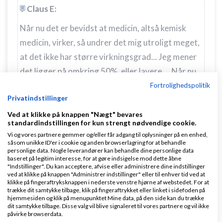
Claus E:
Når nu det er bevidst at medicin, altså kemisk
medicin, virker, så undrer det mig utroligt meget,
at det ikke har større virkningsgrad... Jeg mener
det ligger på omkring 50%, eller lavere.... Når nu
de såkaldte videnskabsmænd har bevidst at det
Fortrolighedspolitik
Privatindstillinger
er sådan, så må det jo være sådan!!!
Ved at klikke på knappen "Nægt" bevares
standardindstillingen for kun strengt nødvendige cookie.
Vi og vores partnere gemmer og/eller får adgang til oplysninger på en enhed,
såsom unikke ID'er i cookie og anden browserlagring for at behandle
personlige data. Nogle leverandører kan behandle dine personlige data
Ja og så læs lige indlægssedlen :) .. der er en grund
baseret på legitim interesse, for at gøre indsigelse mod dette åbne
til at man fraskriver alt ansvar, og truer med død og
"Indstillinger". Du kan acceptere, afvise eller administrere dine indstillinger
ved at klikke på knappen "Administrer indstillinger" eller til enhver tid ved at
ødelæggelse i disse, og det er fordi man reelt ikke
klikke på fingeraftryksknappen i nederste venstre hjørne af webstedet. For at
trække dit samtykke tilbage, klik på fingeraftrykket eller linket i sidefoden på
kender langtids virkningerne af lortet, men fordi
hjemmesiden og klik på menupunktet Mine data, på den side kan du trække
dit samtykke tilbage. Disse valg vil blive signaleret til vores partnere og vil ikke
det er udskrevet af en læge, så æder folk hvad som
påvirke browserdata.