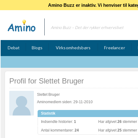
Amino Buzz er inaktiv. Vi henviser til k
Amino Buzz – Det der rykker erhvervslivet
Debat
Blogs
Virksomhedsbørs
Freelancer
Profil for Slettet Bruger
Slettet Bruger
Aminomedlem siden: 29-11-2010
Statistik
Indsendte historier:
1
Har afgivet
26
stemmer p
Antal kommentarer:
24
Har afgivet
25
stemmer 