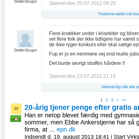
Slettet Bruger
Skrevet den 25-07-2012 08:25
Truslerne vælter ind hos
Flere knækker under i krisetider og bliv
vel flere folk der ikke tidligere har været 
de ikke ryger konkurs eller skal sælge ej
Slettet Bruger
Fup er jo en nemmere vej end realle jobs
Det burde iøvrigt straffes hårdere !!
Skrevet den 23-07-2012 21:15
Internet-fup slår alle 
1
2
3
>
>>
20-årig tjener penge efter gratis 
20
Han er netop blevet færdig med gymnasi
sommer, men Ebbe Ankerstjerne har så go
firma, at ...
epn.dk
Indsendt d. 19. august 2013 18:41 i Start Vir