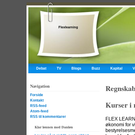
Flexlearning
Debat
TV
Blogs
Buzz
Kapital
V
Regnskab
Bizz
Div
Navigation
Regnskabs
Forside
Kontakt
Kurser i 
RSS-feed
Atom-feed
RSS til kommentarer
FLEX LEARNIN
økonomi for v
Klar lønnen med Danløn
bestyrelsesme