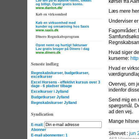
kørsel fra Aar
Lav løn på et øjeblik–nemt, sikkert
og billigt. Opret gratis konto.
www.danlon.dk/
Læs mere her
Køb en virksomhed
Underviser er
Køb en virksomhed med
kunder og omsætning hos Saxis
Fagområder: E
www.saxis.dk
Samfundsøkon
Dinero Regnskabsprogram
Regnskabsanal
Opret nemt og hurtigt fakturaer
Lav gratis bruger på Dinero i dag
Hvad siger de
www.dinero.dk
kurserne:
http
Seneste indlæg
Hvad er virk
værdigrundla
Regnskabskurser, budgetkurser,
excelkurser
Excel Horsens - effektivt kursus over 3
Overvej, om j
dage - 6 pladser tilbage
indenfor diss
Excelkurser i Jylland
Budgetkurser Jylland
Send mig en ma
Regnskabskurser Jylland
spørgsmål. De
ad den vej.
Syndication
Mange hilsner
E-mail:
Abonner
Skrevet :
jun 
E-mail abonnenter: 1