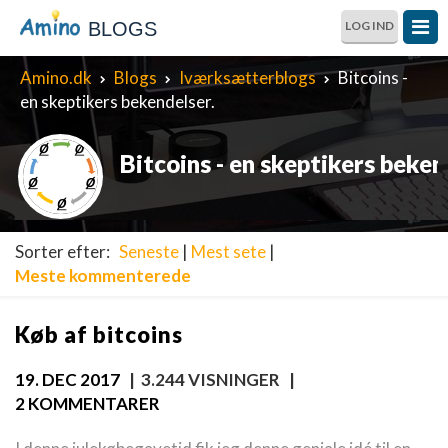
BLOGS
LOG IND
Amino.dk
Blogs
Iværksætterblogs
Bitcoins -
en skeptikers bekendelser.
Bitcoins - en skeptikers beken
Sorter efter:
Seneste
|
Mest sete
|
Meste kommenterede
Køb af bitcoins
19. DEC 2017
| 3.244 VISNINGER |
2 KOMMENTARER