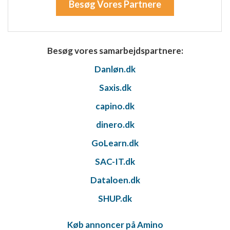
Besøg Vores Partnere
Måle annonceringseffektivitet
Måle indholdseffektivitet
Forstå målgrupper gennem statistikker eller
Besøg vores samarbejdspartnere:
kombinationer af oplysninger fra forskellige
kilder
Danløn.dk
Udvikle og forbedre tjenester
Saxis.dk
capino.dk
Bruge begrænsede oplysninger til at vælge
indhold
dinero.dk
IAB Special Features:
GoLearn.dk
Bruge præcise geografiske
placeringsoplysninger
SAC-IT.dk
Identificere enheder baseret på aktivt
Dataloen.dk
anmodede oplysninger
SHUP.dk
Ikke-IAB-behandlingsformål:
Nødvendig
Køb annoncer på Amino