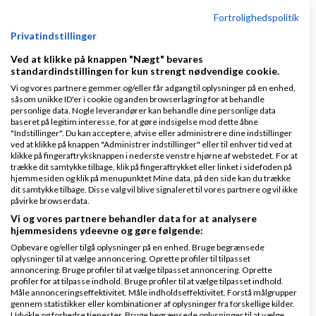
Fortrolighedspolitik
Abonner
Privatindstillinger
Ved at klikke på knappen "Nægt" bevares
standardindstillingen for kun strengt nødvendige cookie.
Seneste kommentarer
Vi og vores partnere gemmer og/eller får adgang til oplysninger på en enhed,
såsom unikke ID'er i cookie og anden browserlagring for at behandle
+
personlige data. Nogle leverandører kan behandle dine personlige data
Indlæs flere kommentarer
baseret på legitim interesse, for at gøre indsigelse mod dette åbne
"Indstillinger". Du kan acceptere, afvise eller administrere dine indstillinger
ved at klikke på knappen "Administrer indstillinger" eller til enhver tid ved at
Arkiv
klikke på fingeraftryksknappen i nederste venstre hjørne af webstedet. For at
trække dit samtykke tilbage, klik på fingeraftrykket eller linket i sidefoden på
hjemmesiden og klik på menupunktet Mine data, på den side kan du trække
dit samtykke tilbage. Disse valg vil blive signaleret til vores partnere og vil ikke
december 2017 (3)
påvirke browserdata.
Vi og vores partnere behandler data for at analysere
hjemmesidens ydeevne og gøre følgende:
Genveje
Opbevare og/eller tilgå oplysninger på en enhed. Bruge begrænsede
oplysninger til at vælge annoncering. Oprette profiler til tilpasset
Forside
annoncering. Bruge profiler til at vælge tilpasset annoncering. Oprette
profiler for at tilpasse indhold. Bruge profiler til at vælge tilpasset indhold.
Vis alle Amino'er
Måle annonceringseffektivitet. Måle indholdseffektivitet. Forstå målgrupper
gennem statistikker eller kombinationer af oplysninger fra forskellige kilder.
Udvikle og forbedre tjenester. Bruge begrænsede oplysninger til at vælge