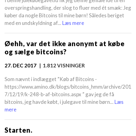
I denne julekøbegavetid fik jeg denne geniale idé til en
overspringshandling, der slog to fluer med ét smæk: Jeg
køber da nogle Bitcoins til mine børn! Således beriget
med en undskyldning af...
Læs mere
Øehh, var det ikke anonymt at købe
og sælge bitcoins?
27. DEC 2017
| 1.812 VISNINGER
Som nævnt i indlægget ”Køb af Bitcoins -
https://www.amino.dk/blogs/bitcoins_hmm/archive/201
7/12/19/k-248-b-af-bitcoins.aspx ” gav jeg de få
bitcoins, jeg havde købt, i julegave til mine børn...
Læs
mere
Starten.