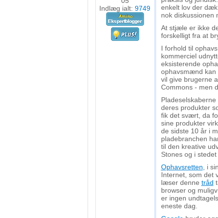
05
enkelt lov der dæk
Indlæg ialt:
9749
nok diskussionen 
At stjæle er ikke 
forskelligt fra at b
I forhold til ophav
kommerciel udnytt
eksisterende ophavs
ophavsmænd kan i
vil give brugerne a
Commons - men det
Pladeselskaberne e
deres produkter s
fik det svært, da f
sine produkter vir
de sidste 10 år i 
pladebranchen har 
til den kreative ud
Stones og i stedet 
Ophavsretten
, i 
Internet, som det v
læser denne
tråd
t
browser og muligvi
er ingen undtagels
eneste dag.