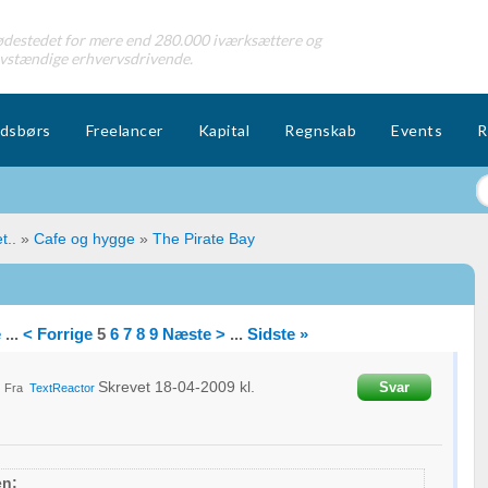
destedet for mere end 280.000 iværksættere og
lvstændige erhvervsdrivende.
dsbørs
Freelancer
Kapital
Regnskab
Events
R
t..
»
Cafe og hygge
»
The Pirate Bay
e
...
< Forrige
5
6
7
8
9
Næste >
...
Sidste »
Skrevet
18-04-2009
kl.
Svar
Fra
TextReactor
en: