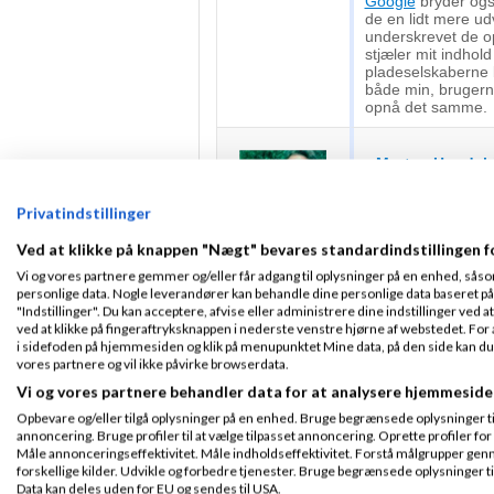
Google
bryder også
de en lidt mere udv
underskrevet de op
stjæler mit indhol
pladeselskaberne br
både min, brugerne
opnå det samme.
Morten Hundah
Privatindstillinger
Martin T:
Ved at klikke på knappen "Nægt" bevares standardindstillingen f
Fra København
Ser du nogle i
Tilmeldt 17. Nov
Vi og vores partnere gemmer og/eller får adgang til oplysninger på en enhed, såso
saadan burde va
05
personlige data. Nogle leverandører kan behandle dine personlige data baseret på 
hvad thepirate
Indlæg ialt:
239
"Indstillinger". Du kan acceptere, afvise eller administrere dine indstillinger ved at
youtube
.com ik
ved at klikke på fingeraftryksknappen i nederste venstre hjørne af webstedet. For at
rettigheder til a
i sidefoden på hjemmesiden og klik på menupunktet Mine data, på den side kan du træ
vores partnere og vil ikke påvirke browserdata.
Ja, hvad jeg kan l
burde blive ændret
Vi og vores partnere behandler data for at analysere hjemmeside
Med hensyn til You
Opbevare og/eller tilgå oplysninger på en enhed. Bruge begrænsede oplysninger til 
sammenlignes!
annoncering. Bruge profiler til at vælge tilpasset annoncering. Oprette profiler for a
Måle annonceringseffektivitet. Måle indholdseffektivitet. Forstå målgrupper genn
Mvh Morten Hundahl @
forskellige kilder. Udvikle og forbedre tjenester. Bruge begrænsede oplysninger ti
Data kan deles uden for EU og sendes til USA.