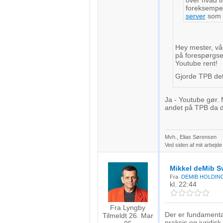
over hvad t
foreksempe
server
som d
Hey mester, våg
på forespørgsel
Youtube rent!
Gjorde TPB det
Ja - Youtube gør. 
andet på TPB da de
Mvh., Elias Sørensen
Ved siden af mit arbejde
Mikkel deMib 
Fra
DEMIB HOLDING
kl. 22:44
Fra Lyngby
Der er fundamenta
Tilmeldt 26. Mar
praksis og juridis