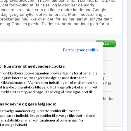
 ophavsretsloven - i hvert fald den vi har i Danmark. I USA har
idet fortolkning af "fair use" og iøvrigt har de aldrig
havsretstraktater, som de fleste andre lande har. Google
d dagligt og udnytter det kommercielt. Men i modsætning til
okker jeg mig ikke over det, for jeg har lært at udnytte det til
s og Googles glæde. Pladeslskaberne har intet gjort for at
l
Skrevet
18-04-2009
kl. 22:44
Svar
Fortrolighedspolitik
or kun strengt nødvendige cookie.
 denne sag som faktisk mener at pirat kopieringen som
m unikke ID'er i cookie og anden browserlagring for at behandle
ere lovlig? Der er en del inklusiv mig der undre sig over
legitim interesse, for at gøre indsigelse mod dette åbne
bay.org er blevet doemt for, naar de modsat foreksempel
 klikke på knappen "Administrer indstillinger" eller til enhver tid
ke har nogle filer liggende paa deres
server
som de ikke har
 trække dit samtykke tilbage, klik på fingeraftrykket eller linket
t distribuere.
kke dit samtykke tilbage. Disse valg vil blive signaleret til
æse mig til, er det blevet nævnt at loven om ophavsrettigheder
.
ns ydeevne og gøre følgende:
tube kan jeg se Jørgen har svaret på dette, så kan ikke
at vælge annoncering. Oprette profiler til tilpasset
t tilpasse indhold. Bruge profiler til at vælge tilpasset indhold.
em statistikker eller kombinationer af oplysninger fra
 We Make Noise
l at vælge indhold.