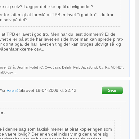
ke sig selv? Lægger det ikke op til ulovligheder?
 for latterligt at foreslå at TPB er lavet "i god tro" - du tror
ke selv på det?
t at TPB er lavet i god tro. Men har du læst dommen? Er de
net eller på at de har lavet en side hvor man kan sprede pirat-
r dømt pga. de har lavet en ting der kan bruges ulovligt så kig
 våbenfabrikkerne osv...
ver 27 år. Jeg har kodet i C, C++, Java, Delphi, Perl, JavaScript, C#, F#, VB.NET,
l80 osv....
Skrevet
18-04-2009
kl. 22:42
Svar
Fra
Veronté
en:
e i denne sag som faktisk mener at pirat kopieringen som
e vaere lovlig? Der er en del inklusiv mig der undre sig