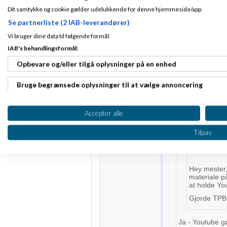
Dit samtykke og cookie gælder udelukkende for denne hjemmeside/app.
n4s-linux
Skrev
Se partnerliste (2 IAB-leverandører)
Vi bruger dine data til følgende formål:
IAB's behandlingsformål:
Elias Søren
Fra København
K
Opbevare og/eller tilgå oplysninger på en enhed
Jørgen O
Tilmeldt 22. Aug
06
Bruge begrænsede oplysninger til at vælge annoncering
Indlæg ialt:
3349
Martin
Ser du n
kopierin
Oprette profiler til tilpasset annoncering
inklusiv
Accepter alle
doemt fo
Bruge profiler til at vælge tilpasset annoncering
nogle fi
Tilpas
rettighed
Oprette profiler for at tilpasse indhold
Bruge profiler til at vælge tilpasset indhold
Hey mester,
materiale på
at holde Yo
Måle annonceringseffektivitet
Gjorde TPB 
Måle indholdseffektivitet
Ja - Youtube gø