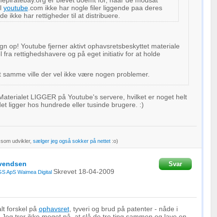
hepiratebay.org er blevet doemt for, naar de modsat
l
youtube
.com ikke har nogle filer liggende paa deres
e ikke har rettigheder til at distribuere.
n op! Youtube fjerner aktivt ophavsretsbeskyttet materiale
 fra rettighedshavere og på eget initiativ for at holde
 samme ville der vel ikke være nogen problemer.
Materialet LIGGER på Youtube's servere, hvilket er noget helt
t ligger hos hundrede eller tusinde brugere. :)
 som udvikler,
sælger jeg også sokker på nettet
:o)
Svendsen
Svar
Skrevet
18-04-2009
S ApS
Waimea Digital
lt forskel på
ophavsret
, tyveri og brud på patenter - nåde i
k. Jeg tror ikke meget på, at slå de tre ting sammen og lave en