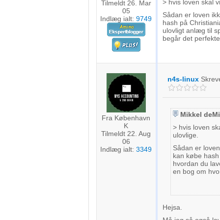
> hvis loven skal 
Tilmeldt 26. Mar
05
Sådan er loven ikk
Indlæg ialt:
9749
hash på Christiani
ulovligt anlæg til
begår det perfekte
n4s-linux
Skrev
Mikkel deM
Fra København
K
> hvis loven sk
Tilmeldt 22. Aug
ulovlige.
06
Sådan er loven 
Indlæg ialt:
3349
kan købe hash 
hvordan du lave
en bog om hvor
Hejsa.