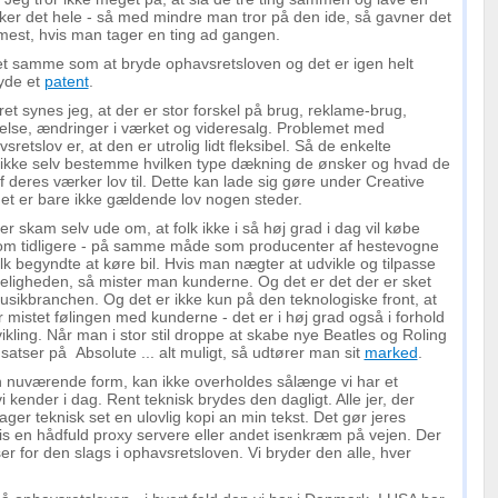
ker det hele - så med mindre man tror på den ide, så gavner det
mest, hvis man tager en ting ad gangen.
det samme som at bryde ophavsretsloven og det er igen helt
ryde et
patent
.
sret synes jeg, at der er stor forskel på brug, reklame-brug,
else, ændringer i værket og videresalg. Problemet med
retslov er, at den er utrolig lidt fleksibel. Så de enkelte
kke selv bestemme hvilken type dækning de ønsker og hvad de
f deres værker lov til. Dette kan lade sig gøre under Creative
 er bare ikke gældende lov nogen steder.
r skam selv ude om, at folk ikke i så høj grad i dag vil købe
om tidligere - på samme måde som producenter af hestevogne
olk begyndte at køre bil. Hvis man nægter at udvikle og tilpasse
keligheden, så mister man kunderne. Og det er det der er sket
musikbranchen. Og det er ikke kun på den teknologiske front, at
mistet følingen med kunderne - det er i høj grad også i forhold
vikling. Når man i stor stil droppe at skabe nye Beatles og Roling
satser på Absolute ... alt muligt, så udtører man sit
marked
.
sin nuværende form, kan ikke overholdes sålænge vi har et
i kender i dag. Rent teknisk brydes den dagligt. Alle jer, der
ager teknisk set en ulovlig kopi an min tekst. Det gør jeres
s en hådfuld proxy servere eller andet isenkræm på vejen. Der
er for den slags i ophavsretsloven. Vi bryder den alle, hver