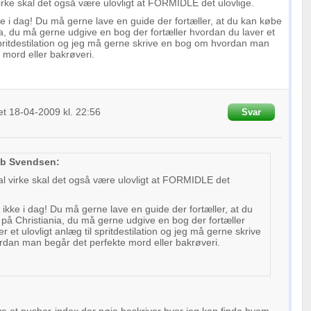
virke skal det også være ulovligt at FORMIDLE det ulovlige.
e i dag! Du må gerne lave en guide der fortæller, at du kan købe
a, du må gerne udgive en bog der fortæller hvordan du laver et
 spritdestilation og jeg må gerne skrive en bog om hvordan man
 mord eller bakrøveri.
et
18-04-2009
kl. 22:56
Svar
ib Svendsen:
al virke skal det også være ulovligt at FORMIDLE det
ikke i dag! Du må gerne lave en guide der fortæller, at du
på Christiania, du må gerne udgive en bog der fortæller
r et ulovligt anlæg til spritdestilation og jeg må gerne skrive
dan man begår det perfekte mord eller bakrøveri.