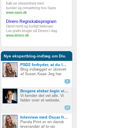
Køb en virksomhed med
kunder og omsætning hos Saxis
www.saxis.dk
Dinero Regnskabsprogram
Opret nemt og hurtigt fakturaer
Lav gratis bruger på Dinero i dag
www.dinero.dk
Nye ekspertblog-indlæg om Div.
PSD2 forbyder, at du lægger kortgebyret ud til dine kunder fra 1. januar 2018
Blog indlægget er skrevet
af Susan Kaae Jeg har
arbejdet med eCommerce
3
siden 2000 og med online
betalinger siden 2006, i
Brugere elsker login via sociale medier
stillinger med titler som
Vi kender det vel alle. Vi
Chief Product
falder over et website,
Officer/CPO, Sales
med en service eller
Director, Commercial...
17
produkt vi er
interesserede i. Vi er lige
Interview med Oscar fra Panda Print
ved at være der, lige ved
Panda Print er en dansk
at have gennemført
leverandør af to-go
signup, men hvad nu? Jeg