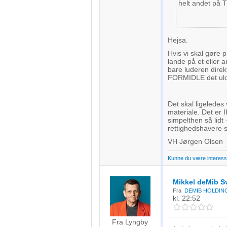
Forstå målgrupper gennem statistikker eller kombinationer af 
helt andet på T
kilder
Udvikle og forbedre tjenester
Hejsa.
Bruge begrænsede oplysninger til at vælge indhold
Hvis vi skal gøre p
lande på et eller a
bare luderen direkt
IAB Special Features:
FORMIDLE det ulo
Bruge præcise geografiske placeringsoplysninger
Det skal ligeledes 
Identificere enheder baseret på aktivt anmodede oplysninger
materiale. Det er I
simpelthen så lidt
Ikke-IAB-behandlingsformål:
rettighedshavere se
Nødvendig
VH Jørgen Olsen
Kunne du være interesse
Ydeevne
Funktionel
Mikkel deMib 
Fra
DEMIB HOLDING
kl. 22:52
Annoncering / marketing
Fra Lyngby