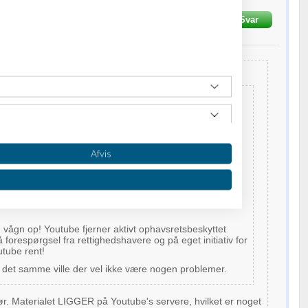
et
18-04-2009
kl. 22:46
Svar
sen:
lsen:
 T:
ogle i denne sag som faktisk mener at pirat
gen som saadan burde vaere lovlig? Der er en del
 mig der undre sig over hvad thepiratebay.org er blevet
Afvis
r, naar de modsat foreksempel youtube.com ikke har
ler liggende paa deres server som de ikke har
er til at distribuere.
 vågn op! Youtube fjerner aktivt ophavsretsbeskyttet
 forespørgsel fra rettighedshavere og på eget initiativ for
utube rent!
det samme ville der vel ikke være nogen problemer.
r. Materialet LIGGER på Youtube's servere, hvilket er noget