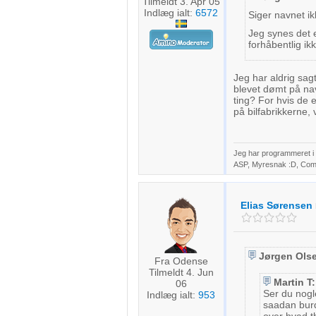
Tilmeldt 3. Apr 05
Indlæg ialt:
6572
Siger navnet ik
Jeg synes det er
forhåbentlig ik
Jeg har aldrig sag
blevet dømt på nav
ting? For hvis de e
på bilfabrikkerne,
Jeg har programmeret i o
ASP, Myresnak :D, Coma
Elias Sørensen
Jørgen Ols
Fra Odense
Tilmeldt 4. Jun
Martin T:
06
Ser du nogl
Indlæg ialt:
953
saadan burd