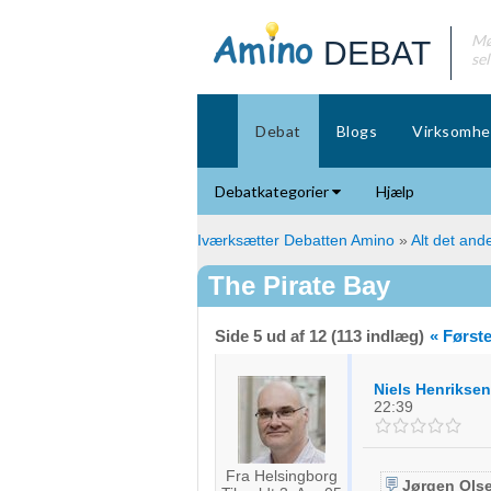
Mø
DEBAT
se
Debat
Blogs
Virksomhe
Debatkategorier
Hjælp
Iværksætter Debatten Amino
»
Alt det ande
The Pirate Bay
Side 5 ud af 12 (113 indlæg)
« Først
Niels Henriksen
22:39
Fra Helsingborg
Jørgen Ols