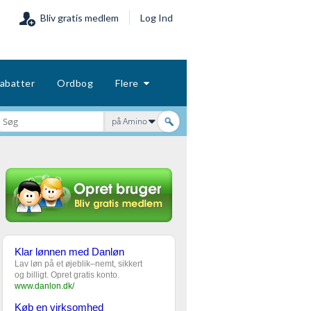
Bliv gratis medlem
Log Ind
abatter
Ordbog
Flere
på Amino
Klar lønnen med Danløn
Lav løn på et øjeblik–nemt, sikkert
og billigt. Opret gratis konto.
www.danlon.dk/
Køb en virksomhed