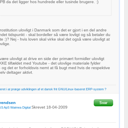
oplysninger fra forskellige
PB da det ligger hos hundrede eller tusinde brugere. :)
rostitution ulovligt i Danmark som det er gjort i en del andre
ndet tidspunkt - skal bordeller så være lovligt og så betaler du
e :)? Nej - hvis loven skal virke skal det også være ulovligt at
vlige.
være ulovligt at drive en side der primært formidler ulovligt
KKE tilfældet med Youtube - det ulovlige materiale fylder
 - og det er forholdsvis nemt at få bugt med hvis de respektive
lv deltager aktivt.
ret i at præge udviklingen af et dansk frit GNU/Linux-baseret ERP-system ?
Svendsen
Svar
Skrevet
18-04-2009
S ApS
Waimea Digital