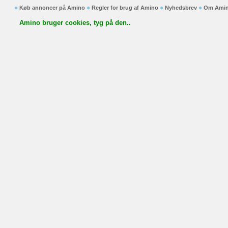
Køb annoncer på Amino
Regler for brug af Amino
Nyhedsbrev
Om Ami
Amino bruger cookies, tyg på den..