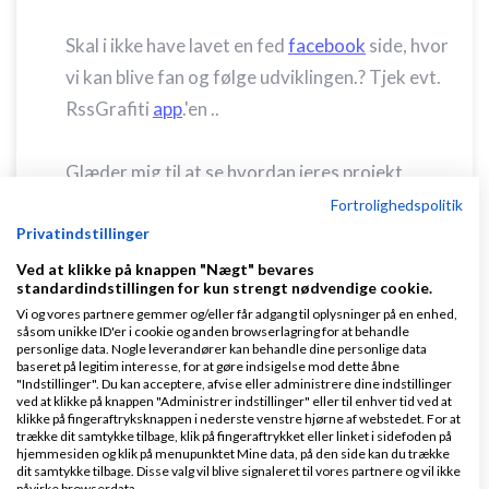
Skal i ikke have lavet en fed
facebook
side, hvor
vi kan blive fan og følge udviklingen.? Tjek evt.
RssGrafiti
app
.'en ..
Glæder mig til at se hvordan jeres projekt
vokser.f
Fortrolighedspolitik
Privatindstillinger
Svar
Ved at klikke på knappen "Nægt" bevares
standardindstillingen for kun strengt nødvendige cookie.
Følg mig på twitter :)
Vi og vores partnere gemmer og/eller får adgang til oplysninger på en enhed,
såsom unikke ID'er i cookie og anden browserlagring for at behandle
personlige data. Nogle leverandører kan behandle dine personlige data
baseret på legitim interesse, for at gøre indsigelse mod dette åbne
"Indstillinger". Du kan acceptere, afvise eller administrere dine indstillinger
ved at klikke på knappen "Administrer indstillinger" eller til enhver tid ved at
klikke på fingeraftryksknappen i nederste venstre hjørne af webstedet. For at
trække dit samtykke tilbage, klik på fingeraftrykket eller linket i sidefoden på
hjemmesiden og klik på menupunktet Mine data, på den side kan du trække
Peter
Skrevet
20-05-2010
kl. 09:08
dit samtykke tilbage. Disse valg vil blive signaleret til vores partnere og vil ikke
påvirke browserdata.