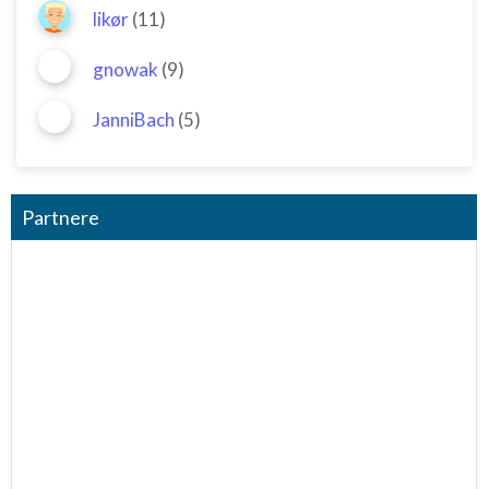
likør
(11)
gnowak
(9)
JanniBach
(5)
Partnere