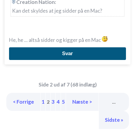
Creation Nation:
Kan det skyldes at jeg sidder på en Mac?
He, he ... altså sidder og kigger på en Mac
Svar
Side 2 ud af 7 (68 indlæg)
< Forrige
1
3
4
5
Næste >
2
...
Sidste »