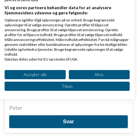
Gennemsnit
5,0
stjerner givet af
1
person
Vi og vores partnere behandler data for at analysere
hjemmesidens ydeevne og gøre følgende:
Opbevare og/eller tilgå oplysninger på en enhed. Bruge begrænsede
oplysninger til at vælge annoncering. Oprette profiler til tilpasset
annoncering. Bruge profiler til at vælge tilpasset annoncering. Oprette
profiler for at tilpasse indhold. Bruge profiler til at vælge tilpasset indhold.
Jeg syntes det er en god idé og ser meget lovende
Måle annonceringseffektivitet. Måle indholdseffektivitet. Forstå målgrupper
gennem statistikker eller kombinationer af oplysninger fra forskellige kilder.
og spændende ud... Dog tænker jeg at helt undvære
Udvikle og forbedre tjenester. Bruge begrænsede oplysninger til at vælge
programmør kommer i nok ikke til, for da jeg ville
indhold.
Data kan deles uden for EU og sendes til USA.
bookmarke jeres side, stod der blot forside :) Burde
Dit samtykke og cookie gælder udelukkende for denne hjemmeside/app.
der ikke stå jeres firma/sidenavn ? ;)
Se partnerliste (2 IAB-leverandører)
Accepter alle
Afvis
Vi bruger dine data til følgende formål:
Fortsat god dag
Tilpas
IAB's behandlingsformål:
Mvh
Opbevare og/eller tilgå oplysninger på en
enhed
Peter
Bruge begrænsede oplysninger til at vælge
Svar
annoncering
Oprette profiler til tilpasset annoncering