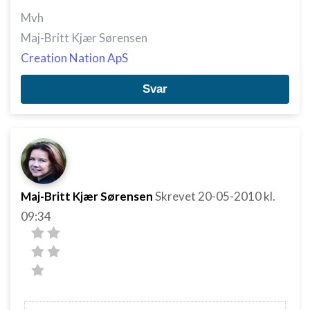
Bruge præcise geografiske
placeringsoplysninger
Mvh
Maj-Britt Kjær Sørensen
Identificere enheder baseret på aktivt
anmodede oplysninger
Creation Nation ApS
Ikke-IAB-behandlingsformål:
Svar
Nødvendig
Ydeevne
Funktionel
Annoncering / marketing
Maj-Britt Kjær Sørensen
Skrevet
20-05-2010
kl.
09:34