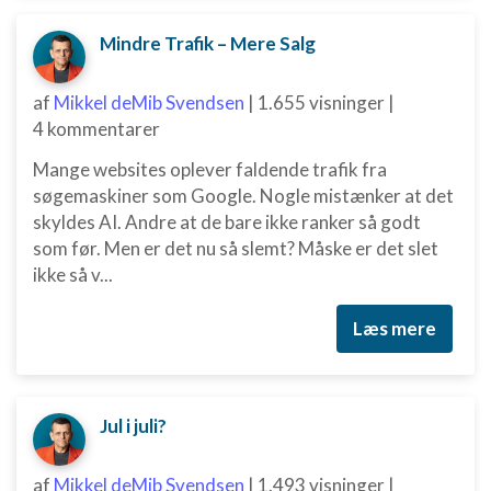
Mindre Trafik – Mere Salg
af
Mikkel deMib Svendsen
|
1.655 visninger
|
4 kommentarer
Mange websites oplever faldende trafik fra
søgemaskiner som Google. Nogle mistænker at det
skyldes AI. Andre at de bare ikke ranker så godt
som før. Men er det nu så slemt? Måske er det slet
ikke så v...
Læs mere
Jul i juli?
af
Mikkel deMib Svendsen
|
1.493 visninger
|