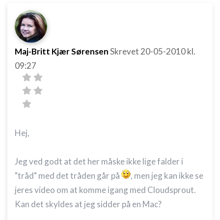
Bruge profiler til at vælge tilpasset
annoncering
Oprette profiler for at tilpasse indhold
Maj-Britt Kjær Sørensen
Skrevet
20-05-2010
kl.
09:27
Bruge profiler til at vælge tilpasset indhold
Måle annonceringseffektivitet
Måle indholdseffektivitet
Forstå målgrupper gennem statistikker eller
Hej,
kombinationer af oplysninger fra forskellige
kilder
Jeg ved godt at det her måske ikke lige falder i
Udvikle og forbedre tjenester
"tråd" med det tråden går på
, men jeg kan ikke se
Bruge begrænsede oplysninger til at vælge
jeres video om at komme igang med Cloudsprout.
indhold
Kan det skyldes at jeg sidder på en Mac?
IAB Special Features: