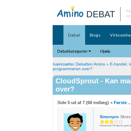
Mø
DEBAT
se
Debat
Blogs
Virksomhe
Debatkategorier
Hjælp
Iværksætter Debatten Amino
»
E-handel, I
programmøren over?
CloudSprout - Kan man
over?
Side 5 ud af 7 (68 indlæg)
« Første
..
Simonpro
Skrev
Gennemsnit
3,0
stjerner givet a