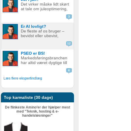
de bare ikke ranker så
Det virker måske lidt skørt
godt som før. Men er det
at tale om juleoptimering,
nu så slemt? Måske er det
mens vi stadig sveder
slet ikke så v...
3
under sommerens
hedebølge. Men der er
Er AI lovligt?
faktisk god grund til det.
De fleste af os bruger –
Alt for mange glemmer at
bevidst eller ubevist,
forberede deres website
værktøjer i dag som helt
eller web...
12
eller delvist bygger på AI.
Det er derfor relevant at
PSEO er BS!
stille spørgsmål ved, om
Markedsføringsbranchen
det er lovligt. AI er en
har altid været dygtige till
meget bred betegnelse
at pakke gammel fisk ind i
–...
6
nyt, skinnende papir.
Nogle gange lidt for
Læs flere ekspertindlæg
dygtige. Giv en støvet,
gammel strategi, eller en
metode der har fået
meget kr...
Top karmaliste (30 dage)
De flinkeste Amino’er der hjælper mest
med "Teknik, hosting & e-
handelsløsninger"