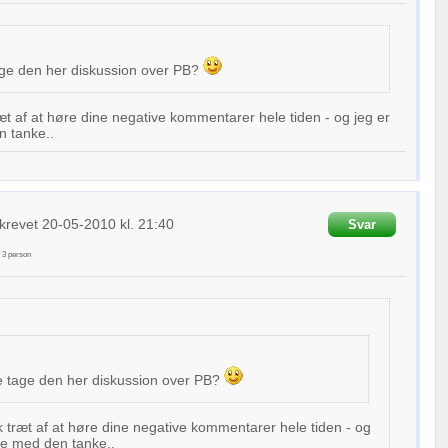
age den her diskussion over PB?
æt af at høre dine negative kommentarer hele tiden - og jeg er
n tanke..
krevet
20-05-2010
kl. 21:40
Svar
f
3
person
e tage den her diskussion over PB?
 træt af at høre dine negative kommentarer hele tiden - og
ne med den tanke..