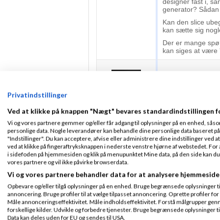
designer fast i, s
generator? Sådan a
Kan den slice ubegr
kan sætte sig nogl
Der er mange spør
kan siges at være ”
Lundsby
Fra
Clo
Privatindstillinger
Hej Juul
Ved at klikke på knappen "Nægt" bevares standardindstillingen f
Fra Hellerup
Jeg skal ærligt ind
Tilmeldt 11. Apr
Vi og vores partnere gemmer og/eller får adgang til oplysninger på en enhed, såso
om det sidst, og de
06
personlige data. Nogle leverandører kan behandle dine personlige data baseret på 
ser bestemt ud til
Indlæg ialt:
3722
"Indstillinger". Du kan acceptere, afvise eller administrere dine indstillinger ved at
igang med pt.
ved at klikke på fingeraftryksknappen i nederste venstre hjørne af webstedet. For at
i sidefoden på hjemmesiden og klik på menupunktet Mine data, på den side kan du træ
Jeg har ligesom di
vores partnere og vil ikke påvirke browserdata.
skriver i trådene, i
stemmer overens h
Vi og vores partnere behandler data for at analysere hjemmeside
Som du selv skriver
Opbevare og/eller tilgå oplysninger på en enhed. Bruge begrænsede oplysninger til 
Ellers for vi næppe
annoncering. Bruge profiler til at vælge tilpasset annoncering. Oprette profiler for a
med en masse kreat
Måle annonceringseffektivitet. Måle indholdseffektivitet. Forstå målgrupper genn
samarbejdspartnere
forskellige kilder. Udvikle og forbedre tjenester. Bruge begrænsede oplysninger ti
dialog med.
Data kan deles uden for EU og sendes til USA.