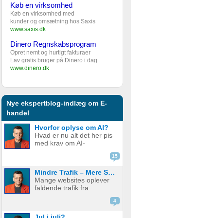
Køb en virksomhed
Køb en virksomhed med
kunder og omsætning hos Saxis
www.saxis.dk
Dinero Regnskabsprogram
Opret nemt og hurtigt fakturaer
Lav gratis bruger på Dinero i dag
www.dinero.dk
Nye ekspertblog-indlæg om E-
handel
Hvorfor oplyse om AI?
Hvad er nu alt det her pis
med krav om AI-
disclaimere? YouTube vil
15
have det. Spotify vil have
det. Og andre platforme
Mindre Trafik – Mere Salg
hopper også med på
Mange websites oplever
vognen. Men… hvorfor
faldende trafik fra
egentlig? OK, boomer –
søgemaskiner som
hvad er logikken he...
4
Google. Nogle mistænker
at det skyldes AI. Andre at
Jul i juli?