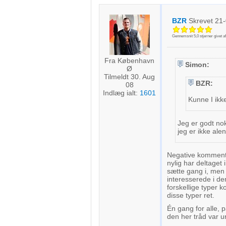
Forstå målgrupper gennem statistikker eller kombinationer af 
kilder
BZR
Skrevet
21-
Udvikle og forbedre tjenester
Gennemsnit
5,0
stjerner givet a
Bruge begrænsede oplysninger til at vælge indhold
Fra København
Simon:
Ø
IAB Special Features:
Tilmeldt 30. Aug
BZR:
08
Bruge præcise geografiske placeringsoplysninger
Indlæg ialt:
1601
Kunne I ikk
Identificere enheder baseret på aktivt anmodede oplysninger
Ikke-IAB-behandlingsformål:
Jeg er godt nok
jeg er ikke ale
Nødvendig
Negative kommentare
Ydeevne
nylig har deltaget
sætte gang i, men 
interesserede i de
Funktionel
forskellige typer 
disse typer ret.
Annoncering / marketing
Én gang for alle, p
den her tråd var 