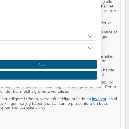
ældent en dag, uden vi for feedback fra vores designere og alle
 med dem! De er en kæmpe hjælp og gør at vi føler at vi har ret
ålgruppen, det er også deres begejstring, der gør at vi er sikre
oget rigtigt!
e x5, vil vi i første omgang lave et produkt til designere, der vil
øren over!
t, ser rigtigt godt ud, og der er bestemt en masse vi kan lære af
markedsplads med templates til programmører er rigtigt god.
Photoshop-integrationen ikke anledning, til nogle
hold til design frihed.
 for vi egentligt den feedback fra
test
designere som vi ønsker
 nye. Vi har faktisk snakket om at holde mere formelle erfa
Afvis
vi det!
om nye funktioner er også rigtigt god, men jeg vil gerne havde
vi gør det, på den måde kan folk lettere forholde sig til det.
nsmæssigt pt. vil vi gerne havde spredt det gode budskab, og
er nogle designere der glæder sig til at vi frigiver en beta. Der er
el, der har meldt sig til beta ventelisten.
ner tidligere i tråden, været så heldige at finde en
investor
, så vi
udviklingen, så jeg håber snart at kunne præsentere en beta,
e om end Website x5 :-)