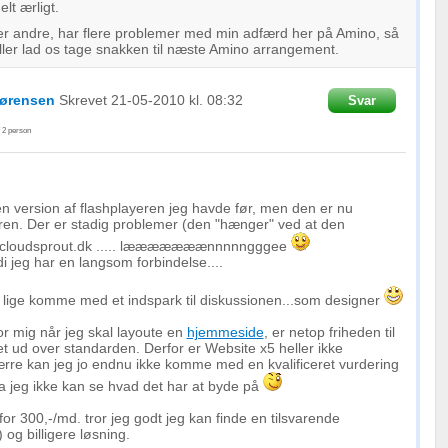
lt ærligt.
ler andre, har flere problemer med min adfærd her på Amino, så
ller lad os tage snakken til næste Amino arrangement.
Sørensen
Skrevet
21-05-2010
kl. 08:32
Svar
f
2
person
en version af flashplayeren jeg havde før, men den er nu
eren. Der er stadig problemer (den "hænger" ved at den
ra cloudsprout.dk ..... lææææææænnnnngggee
i jeg har en langsom forbindelse....
 lige komme med et indspark til diskussionen...som designer
for mig når jeg skal layoute en
hjemmeside
, er netop friheden til
t ud over standarden. Derfor er Website x5 heller ikke
ærre kan jeg jo endnu ikke komme med en kvalificeret vurdering
da jeg ikke kan se hvad det har at byde på
 for 300,-/md. tror jeg godt jeg kan finde en tilsvarende
og billigere løsning.