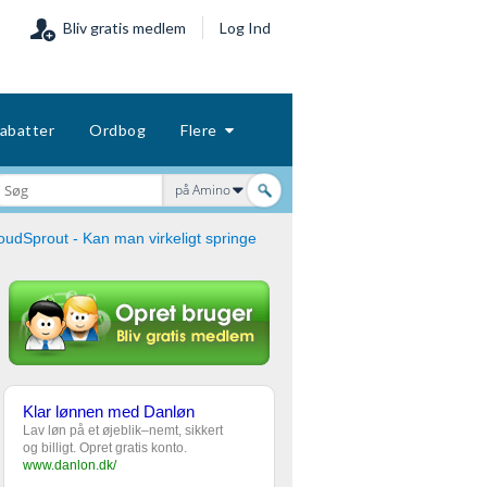
Bliv gratis medlem
Log Ind
abatter
Ordbog
Flere
på Amino
oudSprout - Kan man virkeligt springe
Klar lønnen med Danløn
Lav løn på et øjeblik–nemt, sikkert
og billigt. Opret gratis konto.
www.danlon.dk/