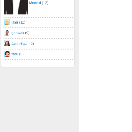
Modexl
(12)
likør
(11)
gnowak
(9)
JanniBach
(5)
fitou
(5)