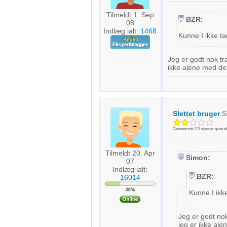
Tilmeldt 1. Sep
BZR:
08
Indlæg ialt:
1468
Kunne I ikke t
Jeg er godt nok tr
ikke alene med de
Slettet bruger
S
Gennemsnit
2,3
stjerner givet a
Tilmeldt 20. Apr
Simon:
07
Indlæg ialt:
BZR:
16014
Kunne I ikk
Jeg er godt nok
jeg er ikke ale