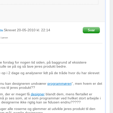
Skrevet
20-05-2010
kl. 22:14
Svar
dia
f
1
person
forslag for nogen tid siden, på baggrund af eksistere
kulle se på og så lave jeres produkt bedre.
e op i 2 dage og analyserer lidt på de tråde hvor du har skrevet
 “nu kan designeren undværer
programmøren
“, men hvem er det
s til jeres produkt??
m, der er meget få
designer
blandt dem, mens flertallet er
må jo ses som, at vi som programmør ved hvilket stort arbejde i
 designerne ikke rigtig kan se fidusen endnu?????
luger alle roserne og glemmer at udvikle jeres produkt til den
som mål, nemlig designerne.