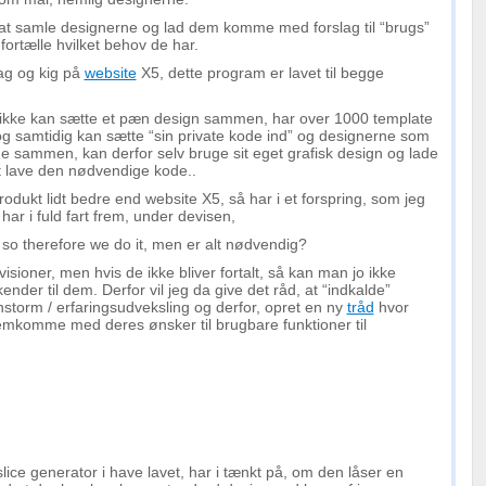
l at samle designerne og lad dem komme med forslag til “brugs”
fortælle hvilket behov de har.
tag og kig på
website
X5, dette program er lavet til begge
kke kan sætte et pæn design sammen, har over 1000 template
g samtidig kan sætte “sin private kode ind” og designerne som
e sammen, kan derfor selv bruge sit eget grafisk design og lade
 lave den nødvendige kode..
produkt lidt bedre end website X5, så har i et forspring, som jeg
 har i fuld fart frem, under devisen,
, so therefore we do it, men er alt nødvendig?
visioner, men hvis de ikke bliver fortalt, så kan man jo ikke
ender til dem. Derfor vil jeg da give det råd, at “indkalde”
instorm / erfaringsudveksling og derfor, opret en ny
tråd
hvor
emkomme med deres ønsker til brugbare funktioner til
ice generator i have lavet, har i tænkt på, om den låser en