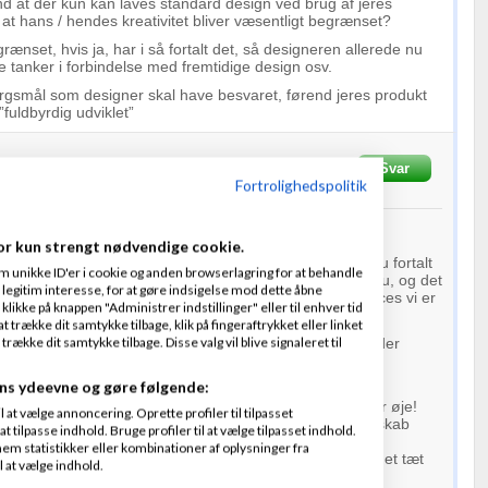
änd at der kun kan laves standard design ved brug af jeres
t hans / hendes kreativitet bliver væsentligt begrænset?
ænset, hvis ja, har i så fortalt det, så designeren allerede nu
e tanker i forbindelse med fremtidige design osv.
gsmål som designer skal have besvaret, førend jeres produkt
fuldbyrdig udviklet”
Skrevet
20-05-2010
kl. 23:20
Svar
udSprout
Fortrolighedspolitik
or kun strengt nødvendige cookie.
rømme, at jeg faktisk ikke fik kigget på Website x5, da du fortalt
m unikke ID'er i cookie og anden browserlagring for at behandle
t var selvfølgeligt en fejl. Jeg har kigget en del på det nu, og det
legitim interesse, for at gøre indsigelse mod dette åbne
 vi kan lære noget omkring deres start templates, en proces vi er
 klikke på knappen "Administrer indstillinger" eller til enhver tid
 trække dit samtykke tilbage, klik på fingeraftrykket eller linket
kke dit samtykke tilbage. Disse valg vil blive signaleret til
g, bidt mærke i at der er relativt mange
programmører
der
 forhold til designere, egentligt tror jeg at det meget godt
vor tal stærkt de to grupper er præsenteret på Amino.
ns ydeevne og gøre følgende:
 er det sindsygt vigtigt, at vi holder vores målgruppe for øje!
at vælge annoncering. Oprette profiler til tilpasset
 succes! Vi er så utroligt heldige, at bo i et kontorfællesskab
t tilpasse indhold. Bruge profiler til at vælge tilpasset indhold.
ive virksomheder, sidst vi talte var der 14 attraktive
em statistikker eller kombinationer af oplysninger fra
 for os. Her fra har vi udvalgt nogle som vi har en meget tæt
l at vælge indhold.