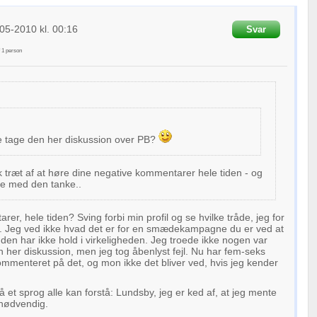
oplysninger fra forskellige
05-2010
kl. 00:16
Svar
f
1
person
e tage den her diskussion over PB?
 træt af at høre dine negative kommentarer hele tiden - og
ne med den tanke..
r, hele tiden? Sving forbi min profil og se hvilke tråde, jeg for
 i. Jeg ved ikke hvad det er for en smædekampagne du er ved at
den har ikke hold i virkeligheden. Jeg troede ikke nogen var
n her diskussion, men jeg tog åbenlyst fejl. Nu har fem-seks
kommenteret på det, og mon ikke det bliver ved, hvis jeg kender
å et sprog alle kan forstå: Lundsby, jeg er ked af, at jeg mente
unødvendig.