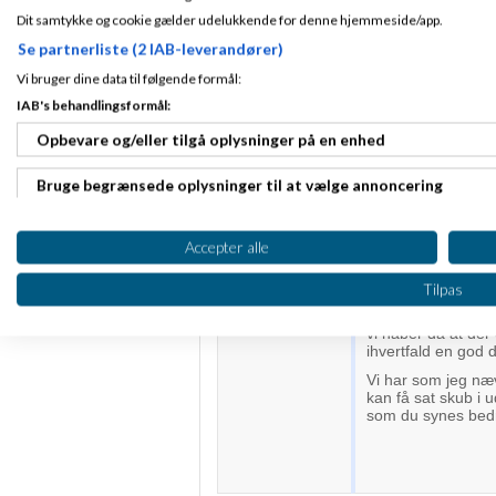
Der går faktisk sj
Dit samtykke og cookie gælder udelukkende for denne hjemmeside/app.
ideer bliver vendt
godt kontakt med m
Se partnerliste (2 IAB-leverandører)
på, at vi har ramt n
Vi bruger dine data til følgende formål:
I forhold til Websit
springe programm
IAB's behandlingsformål:
Jeg synes produkte
Opbevare og/eller tilgå oplysninger på en enhed
det. Ideen om en 
Umiddelbart giver 
Bruge begrænsede oplysninger til at vælge annoncering
begrænsninger i for
Som det ser ud nu,
Oprette profiler til tilpasset annoncering
og indvier løbende
Accepter alle
møder, måske gør 
Ideen med en tråd 
Bruge profiler til at vælge tilpasset annoncering
åbnet
beta
'en før 
Tilpas
Rent kommunikatio
Oprette profiler for at tilpasse indhold
vi håber da at der 
ihvertfald en god d
Bruge profiler til at vælge tilpasset indhold
Vi har som jeg næv
kan få sat skub i 
Måle annonceringseffektivitet
som du synes bedr
Måle indholdseffektivitet