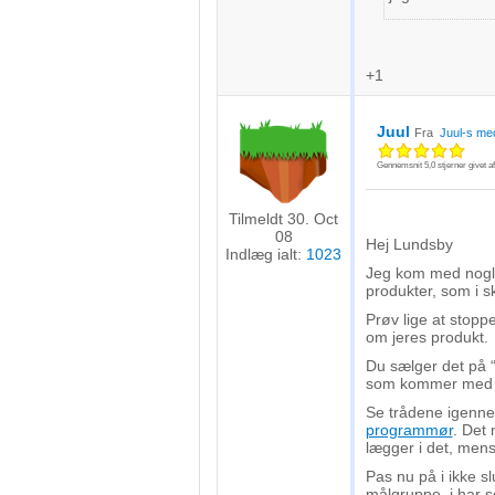
+1
Juul
Fra
Juul-s me
Gennemsnit
5,0
stjerner givet a
Tilmeldt 30. Oct
08
Hej Lundsby
Indlæg ialt:
1023
Jeg kom med nogle 
produkter, som i s
Prøv lige at stopp
om jeres produkt.
Du sælger det på
som kommer med ro
Se trådene igenne
programmør
. Det 
lægger i det, mens
Pas nu på i ikke s
målgruppe, i har 