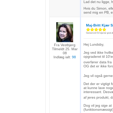
Lad det nu ligge, he
Hvis du Simon, el
send mig en PB, e
Maj-Britt Kjær 
Gennemsnit
5,0
stjerner givet a
Hej Lundsby,
Fra Vestbjerg
Tilmeldt 25. Mar
Jeg ved ikke hvilk
08
opgraderet til 10'
Indlæg ialt:
98
overfører data f
OG det er ikke ford
Jeg vil også gerne
Det der er vigtigt 
at kunne lave noge
interessant. Desv
af jeres produkt, 
Dog vil jeg sige at
(funktionsmæssigt) 