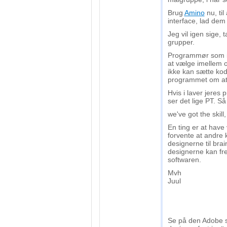
Brug
Amino
nu, ti
interface, lad dem 
Jeg vil igen sige, 
grupper.
Programmør som i
at vælge imellem o
ikke kan sætte kod
programmet om at
Hvis i laver jeres 
ser det lige PT. Så
we've got the skill
En ting er at have 
forvente at andre k
designerne til bra
designerne kan fr
softwaren.
Mvh
Juul
Se på den Adobe sl