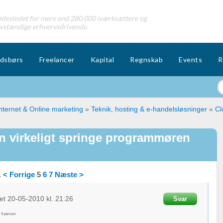
destedet for mere end 280.000 iværksættere og
lvstændige erhvervsdrivende.
dsbørs
Freelancer
Kapital
Regnskab
Events
R
nternet & Online marketing
»
Teknik, hosting & e-handelsløsninger
»
Cl
 virkeligt springe programmøren
.
< Forrige
5
6
7
Næste >
et
20-05-2010
kl. 21:26
Svar
f
4
person