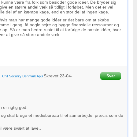
 kunne være fra folk som besidder gode idéer. De bryder sig
ve en større andel væk så tidligt i forløbet. Men det er vel
ille del af en kæmpe kage, end en stor del af ingen kage.
 hvis man har mange gode idéer er det bare om at skabe
komme i gang, få nogle sejre og bygge finansielle ressourser og
op. Så er man bedre rustet til at forfølge de næste idéer, hvor
er at give så store andele væk.
Skrevet
23-04-
Svar
a
Chili Security Denmark ApS
 er rigtig god.
nu og skal bruge et mediebureau til et samarbejde, præcis som du
il være svært at lave..