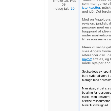
Tilmeldt 19. Feb
som man gerne vil 
09
iværksætter
, måsk
Indlæg ialt:
20
god idé. Det fore
Med en Angelbørs 
revision, juridisk,
personer med en go
baggrund af idéen,
under markedsprise
til ressourserne i
Idéen vil selvfølge
sikre Angels trovæ
referencer osv., de
payoff
aftales, og
måde hjælper andr
Set fra dette synspun
bare nyder at være i 
bidrage med deres kom
Man siger, at det at s
betaling for ressours
mælk. Men desværre
at købe ressourserne
bliver til virkelighed.