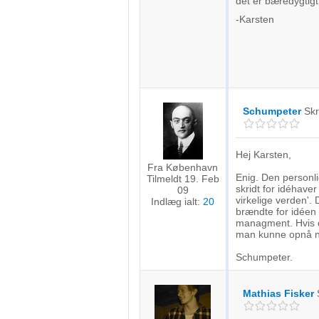
det er bæredygtigt
-Karsten
Schumpeter
Sk
Hej Karsten,
Fra København
Enig. Den personlig
Tilmeldt 19. Feb
skridt for idéhave
09
virkelige verden'
Indlæg ialt:
20
brændte for idéen 
managment. Hvis 
man kunne opnå no
Schumpeter.
Mathias Fisker