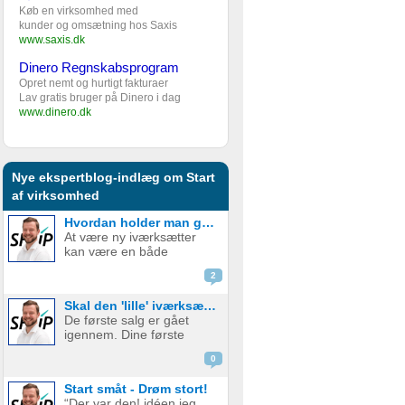
Køb en virksomhed med
kunder og omsætning hos Saxis
www.saxis.dk
Dinero Regnskabsprogram
Opret nemt og hurtigt fakturaer
Lav gratis bruger på Dinero i dag
www.dinero.dk
Nye ekspertblog-indlæg om Start
af virksomhed
Hvordan holder man gejsten oppe som ny iværksætter?
At være ny iværksætter
kan være en både
spændende og
2
udfordrende rejse. Den
frihed og kreativitet, som
Skal den 'lille' iværksætter bruge penge på digital marketing?
følger med at starte egen
De første salg er gået
virksomhed, er det som
igennem. Dine første
mange jagter, men
kunder er glade og
samtidig er der også
0
tilfredse. Det virker virkelig
mange bar...
som om, at der er en
Start småt - Drøm stort!
plads, og et marked for dit
“Der var den! idéen jeg