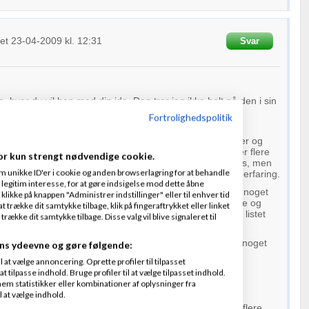
vet
23-04-2009
kl. 12:31
Svar
 hvor du vil hen med din ide. Dog tror jeg ikke helt på den i sin
Fortrolighedspolitik
es jeg ikke at Amino skal blandes ind i det og så at sige
 Angels, som er tilknyttet en Angelbørs. Eksamensbeviser og
mig ikke valide dokumenter i et samarbejde mellem 2 eller flere
or kun strengt nødvendige cookie.
snarere virke modsat på mig, da jeg ikke tror på den slags, men
m unikke ID'er i cookie og anden browserlagring for at behandle
nalisme, ideer, holdninger og kampånd - og ikke mindst erfaring.
legitim interesse, for at gøre indsigelse mod dette åbne
, hvis man i stedet tilknyttes denne Angelbørs og skriver noget
 klikke på knappen "Administrer indstillinger" eller til enhver tid
deltager i debatten, således at brugerne på
Amino
kan se og
 trække dit samtykke tilbage, klik på fingeraftrykket eller linket
d man siger og hvem man er - fremfor at man blot står listet
kke dit samtykke tilbage. Disse valg vil blive signaleret til
g eksamensbeviser.
hederne i det og tror også at Amino kunne bidrage med noget
ns ydeevne og gøre følgende:
at vælge annoncering. Oprette profiler til tilpasset
t tilpasse indhold. Bruge profiler til at vælge tilpasset indhold.
em statistikker eller kombinationer af oplysninger fra
l at vælge indhold.
 kommer vist om aftenen - så der skal nok komme langt flere