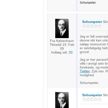
Schumpeter.
Schumpeter
Sk
Jeg er lidt overras
denne idé kan virk
Fra København
sælge ressourcer t
Tilmeldt 19. Feb
er selvfølgelig hel
09
grund.
Indlæg ialt:
20
Jeg er her personl
ville i øvrigt selv
forekasts, og mode
Twitter
, Zyb osv. 
mulighed.
Schumpeter.
Schumpeter
Sk