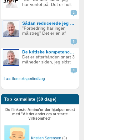
produkt. Men hvornår skal
har ventet på. Det er helt
man så tage springet og
genialt. Det er det her, jeg
begynde...
2
skal. Hvem vil IKKE betale
penge for det her?” Sådan
Sådan reducerede jeg min ugentlige arbejdstid med +20 timer og tjente samtidig mange flere penge.
er mange gode
”Forbedring har ingen
iværksætterhistorier
målstreg” Det er én af
startet og med god grund.
mine personlige værdier.
Hele e...
3
Jeg er efterhånden blevet
69 år. (I øvrigt en herlig
De kritiske kompetencer til forudsigelig, langtidsholdbar profitabel vækst – og samtidig mindre arbejde - Del 1
alder). Og selvom jeg
Det er efterhånden snart 3
efterhånden har levet
måneder siden, jeg sidst
iværksætterlivet i snart 50
skrev et blogindlæg på
år. J...
0
Amino. Mine seneste
blogindlæg har handlet
Læs flere ekspertindlæg
om mine refleksioner om
dyb og langsom tænkning.
Mit sidste blogindlæg
havde overs...
Top karmaliste (30 dage)
De flinkeste Amino’er der hjælper mest
med "Alt det andet om at starte
virksomhed"
Kristian Sørensen
(3)