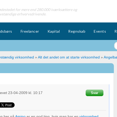
destedet for mere end 280.000 iværksættere og
lvstændige erhvervsdrivende.
dsbørs
Freelancer
Kapital
Regnskab
Events
R
lvstændig virksomhed
»
Alt det andet om at starte virksomhed
»
Angelbø
revet
23-04-2009
kl. 10:17
Svar
n her på
Amino
er en god ting, hvis man har en
virksomhed
,