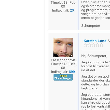
Forstå målgrupper gennem statistikker eller kombinationer af 
Uden tvivl er der u
Tilmeldt 19. Feb
kilder
også stor for man
09
og programmøre her
Indlæg ialt:
20
vælge om han vil t
Udvikle og forbedre tjenester
sætte et godt eks
Schumpeter
Bruge begrænsede oplysninger til at vælge indhold
IAB Special Features:
Karsten Lund
S
Bruge præcise geografiske placeringsoplysninger
Identificere enheder baseret på aktivt anmodede oplysninger
Hej Schumpeter,
Ikke-IAB-behandlingsformål:
Fra København
Jeg kan godt lide 
Tilmeldt 15. Dec
forhold til hvorda
Nødvendig
08
ud af det.
Indlæg ialt:
899
Jeg det er en god 
Ydeevne
standarder der skal
dette, og hvordan 
Funktionel
faglighed?
Jeg ved da at stor
Annoncering / marketing
hinandens tid vær
kan sikre sig beds
reelle før-kontrak