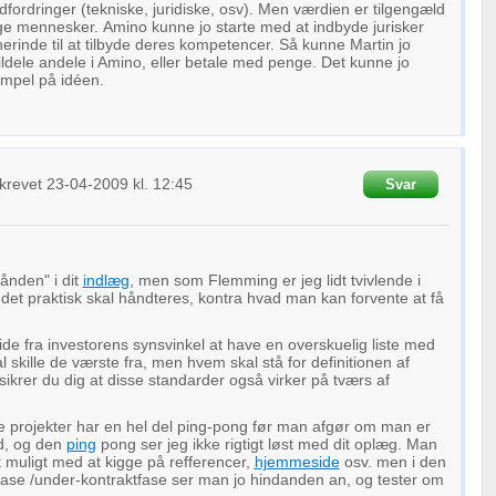
oplysninger fra forskellige
dfordringer (tekniske, juridiske, osv). Men værdien er tilgengæld
ge mennesker. Amino kunne jo starte med at indbyde jurisker
inde til at tilbyde deres kompetencer. Så kunne Martin jo
ildele andele i Amino, eller betale med penge. Det kunne jo
empel på idéen.
krevet
23-04-2009
kl. 12:45
Svar
"ånden" i dit
indlæg
, men som Flemming er jeg lidt tvivlende i
n det praktisk skal håndteres, kontra hvad man kan forvente at få
ide fra investorens synsvinkel at have en overskuelig liste med
 skille de værste fra, men hvem skal stå for definitionen af
sikrer du dig at disse standarder også virker på tværs af
e projekter har en hel del ping-pong før man afgør om man er
d, og den
ping
pong ser jeg ikke rigtigt løst med dit oplæg. Man
t muligt med at kigge på refferencer,
hjemmeside
osv. men i den
tfase /under-kontraktfase ser man jo hindanden an, og tester om