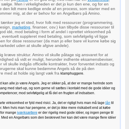
sælge. Men i virkeligheden er det jo kun den ene, og for en
e den lidt mere kedlige ende af en process, som starter med en
kommer mig, at der er behov for en Angelbørs på Amino.
tænker jeg et sted, hvor folk med ressourcer (programmering,
 design,
marketing
, finanser, osv.) kan tilbyde disse ressourser til
d idé, mod betaling i form af andel i oprettet virksomhed på
 eventuelt suppleret med betaling, som selvfølgelig vil ligge
n for disse ressourser (da man jo eller bare vil kunne købe sig
 markedet uden at skulle afgive andele).
lig kræve struktur. Amino vil skulle påtage sig ansvaret for at
rdighed så vidt er muligt, herunder indhente eksamensbeviser,
r vil skulle indgås officielle kontrakter, hvor forventet indsats og
 brugerne skal kunne bedømme Angels så de på den
e med at holde sig langt væk fra
klamphuggere.
kt kan alle jo være Angels. Jeg er sikker på, at der er mange herinde som
gang med start-up, og som gerne vil sættes i kontakt med de gode idéer og
petencer, mod selvfølgelig at få del en frugten af indsatsen.
tarte virksomhed er fyld med risici. Ja, det er rigtigt hvis man må tage
lån
til
er. Men hvis man har pengene, er det jo ikke mere risikabelt end at købe
 for mange
iværksættere
er der rigelig med gode idéer, og ingen penge til
. Med en Angelbørs som den beskrevet her kan det være mange flere idéer