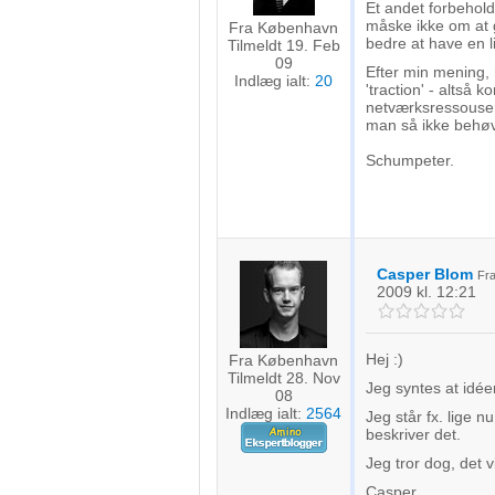
Et andet forbehold
måske ikke om at gi
Fra København
bedre at have en l
Tilmeldt 19. Feb
09
Efter min mening,
Indlæg ialt:
20
'traction' - altså 
netværksressouser 
man så ikke behøv
Schumpeter.
Casper Blom
Fr
2009
kl. 12:21
Hej :)
Fra København
Tilmeldt 28. Nov
Jeg syntes at idéen
08
Indlæg ialt:
2564
Jeg står fx. lige 
beskriver det.
Jeg tror dog, det v
Casper.