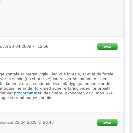
.
revet
23-04-2009
kl. 12:56
Svar
e kontakt er meget vigtig. Jeg ville foreslå, at et af de første
r var at samle (en short liste) interesserede sammen i 'den
. Det kunne være spændende hvis 50 dygtige mennesker der
mødtes, herunder folk med super erfaring inden for projekt
der var
programmører
, designere, økonomer, osv., mon ikke
get stort på meget kort tid.
Skrevet
23-04-2009
kl. 20:43
Svar