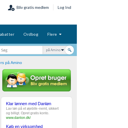
Bliv gratis medlem
Log Ind
abatter
Ordbog
Flere
på Amino
rs på Amino
Klar lønnen med Danløn
Lav løn på et øjeblik–nemt, sikkert
og billigt. Opret gratis konto.
www.danlon.dk/
Køb en virksomhed