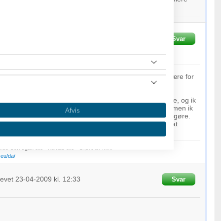
Skrevet
23-04-
Svar
Fra
Cosmos Co
Customfit.eu
d, men meget omkostningstung og ressource tung at bære for
ådan et sted blot vil resulterer i at dem som har pengene, og ik
rt eller fairplay, blot vil stjæle ideer fra dem med ideen men ik
Afvis
o umuligt at styre og kontrollerer og lille mand kan intet gøre.
at sætte ideen i værk, hvordan skulle han så have råd til at
os Co. Argan olie - Kaktus olie - Grønt ler mm.
eu/da/
revet
23-04-2009
kl. 12:33
Svar