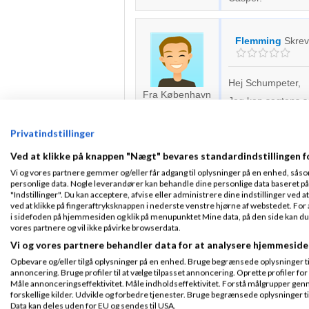
Flemming
Skre
Hej Schumpeter,
Fra København
Jeg kan sagtens se,
Tilmeldt 30. Jul
nuværende form.
07
Indlæg ialt:
2196
For det første, syn
Privatindstillinger
"blåstemple" disse
referencer er for 
Ved at klikke på knappen "Nægt" bevares standardindstillingen f
personer. Det vil 
Vi og vores partnere gemmer og/eller får adgang til oplysninger på en enhed, såso
på kemi, professio
personlige data. Nogle leverandører kan behandle dine personlige data baseret på 
Det vil virke bedre
"Indstillinger". Du kan acceptere, afvise eller administrere dine indstillinger ved at
om sig selv, samt 
ved at klikke på fingeraftryksknappen i nederste venstre hjørne af webstedet. For at
vurdere een på hva
i sidefoden på hjemmesiden og klik på menupunktet Mine data, på den side kan du træ
med referencer o
vores partnere og vil ikke påvirke browserdata.
Jeg ser dog mulig
Vi og vores partnere behandler data for at analysere hjemmeside
godt her.
Opbevare og/eller tilgå oplysninger på en enhed. Bruge begrænsede oplysninger til 
Med venlig hilsen
annoncering. Bruge profiler til at vælge tilpasset annoncering. Oprette profiler for a
Måle annonceringseffektivitet. Måle indholdseffektivitet. Forstå målgrupper genn
Flemming
forskellige kilder. Udvikle og forbedre tjenester. Bruge begrænsede oplysninger ti
Data kan deles uden for EU og sendes til USA.
PS: De fleste svar