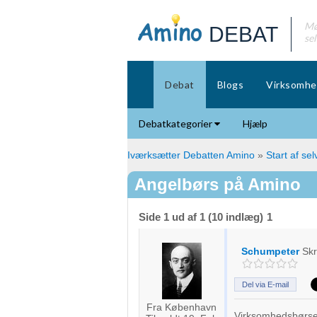
Mø
DEBAT
se
Debat
Blogs
Virksomhe
Debatkategorier
Hjælp
Iværksætter Debatten Amino
»
Start af se
Angelbørs på Amino
Side 1 ud af 1 (10 indlæg)
1
Schumpeter
Sk
Del via E-mail
Fra København
Virksomhedsbørse