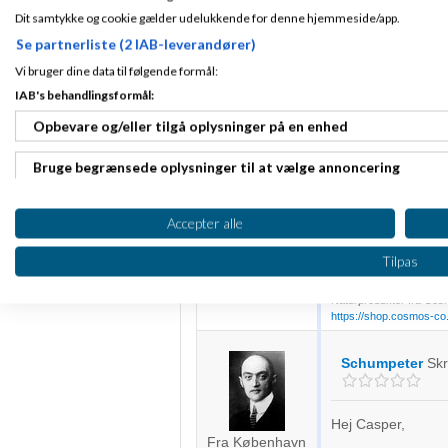
inputs senere.
Dit samtykke og cookie gælder udelukkende for denne hjemmeside/app.
Se partnerliste (2 IAB-leverandører)
Vi bruger dine data til følgende formål:
Fashion-Seller
2009
kl. 12:32
IAB's behandlingsformål:
Opbevare og/eller tilgå oplysninger på en enhed
Ideen er meget go
Tilmeldt 24. Jun
Bruge begrænsede oplysninger til at vælge annoncering
Amino.
07
Indlæg ialt:
Desuden tror jeg s
15018
Oprette profiler til tilpasset annoncering
spiller med åbne ko
Accepter alle
pengene... Det er j
Bruge profiler til at vælge tilpasset annoncering
Han har ik råd til 
Tilpas
forsvarer den?
Oprette profiler for at tilpasse indhold
Naturprodukter fra Cosm
https://shop.cosmos-co.
Bruge profiler til at vælge tilpasset indhold
Schumpeter
Sk
Måle annonceringseffektivitet
Måle indholdseffektivitet
Hej Casper,
Fra København