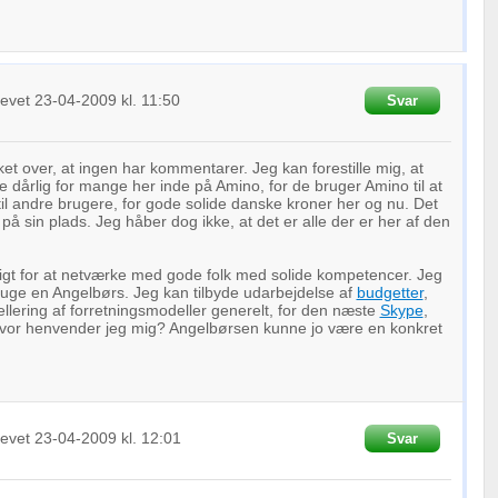
revet
23-04-2009
kl. 11:50
Svar
ket over, at ingen har kommentarer. Jeg kan forestille mig, at
e dårlig for mange her inde på Amino, for de bruger Amino til at
il andre brugere, for gode solide danske kroner her og nu. Det
t på sin plads. Jeg håber dog ikke, at det er alle der er her af den
igt for at netværke med gode folk med solide kompetencer. Jeg
 bruge en Angelbørs. Jeg kan tilbyde udarbejdelse af
budgetter
,
llering af forretningsmodeller generelt, for den næste
Skype
,
Hvor henvender jeg mig? Angelbørsen kunne jo være en konkret
revet
23-04-2009
kl. 12:01
Svar