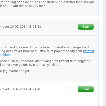
oplysninger fra forskellige
for de ting der skal bruges i opstarten, og derefter låne/inskyde
alt efter hvad der er behov for?
krevet
10-02-2014
kl. 21:31
Svar
 har tænkt, så må du gerne låne driftselskabet penge fra din
 og det kræver bare at du skriver et papir med dig som
kreditor
debitor
.
vision, så du behøvet ikke at vælge en revisor til at begynde
senere vælge en, hvis du har lyst til det.
ar jeg overset noget.
krevet
10-02-2014
kl. 21:45
Svar