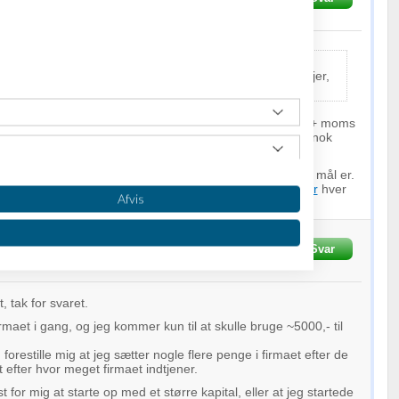
sen:
stningerne være, hvis jeg starter med selv at stå som ejer,
ter ejer til et Holding selskab?
ob Tøjner fra ditselvskab nævnte end pris på 5-7000 kr + moms
an opgaven fordeles mellem revisor og
advokat
. Det vil nok
l omkostningerne ved et holding, jf. tidligere, i 2 år.
r er bedst af dine 3 muligheder afhænger lidt af hvad dit mål er.
t
aps
så mest mulig kapital fra starten. Det vil koste
gebyr
hver
Afvis
forhøje selskabskapitalen.
Skrevet
10-02-2014
kl. 20:09
Svar
, tak for svaret.
irmaet i gang, og jeg kommer kun til at skulle bruge ~5000,- til
forestille mig at jeg sætter nogle flere penge i firmaet efter de
 efter hvor meget firmaet indtjener.
t for mig at starte op med et større kapital, eller at jeg startede