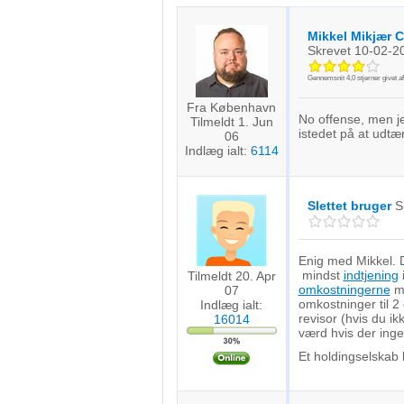
Mikkel Mikjær 
Skrevet
10-02-2
Gennemsnit
4,0
stjerner givet a
Fra København
No offense, men je
Tilmeldt 1. Jun
istedet på at udt
06
Indlæg ialt:
6114
Slettet bruger
S
Enig med Mikkel. D
mindst
indtjening
i
Tilmeldt 20. Apr
omkostningerne
må
07
omkostninger til 2
Indlæg ialt:
revisor (hvis du i
16014
værd hvis der ing
Et holdingselskab k