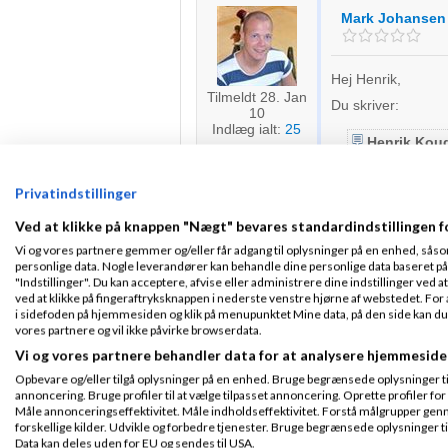
Mark Johansen
Hej Henrik,
Tilmeldt 28. Jan
Du skriver:
10
Indlæg ialt:
25
Henrik Koud
Et holdingselska
Privatindstillinger
Hvad ville omkostn
derefter skifter eje
Ved at klikke på knappen "Nægt" bevares standardindstillingen f
Vi og vores partnere gemmer og/eller får adgang til oplysninger på en enhed, såso
personlige data. Nogle leverandører kan behandle dine personlige data baseret på 
Mark Johansen
"Indstillinger". Du kan acceptere, afvise eller administrere dine indstillinger ved at
ved at klikke på fingeraftryksknappen i nederste venstre hjørne af webstedet. For at
i sidefoden på hjemmesiden og klik på menupunktet Mine data, på den side kan du træ
vores partnere og vil ikke påvirke browserdata.
Lad os sige at jeg
for opstarten af I
Tilmeldt 28. Jan
Vi og vores partnere behandler data for at analysere hjemmeside
10
Opbevare og/eller tilgå oplysninger på en enhed. Bruge begrænsede oplysninger til 
Indlæg ialt:
25
annoncering. Bruge profiler til at vælge tilpasset annoncering. Oprette profiler for a
Måle annonceringseffektivitet. Måle indholdseffektivitet. Forstå målgrupper genn
forskellige kilder. Udvikle og forbedre tjenester. Bruge begrænsede oplysninger ti
Data kan deles uden for EU og sendes til USA.
Slettet bruger
S