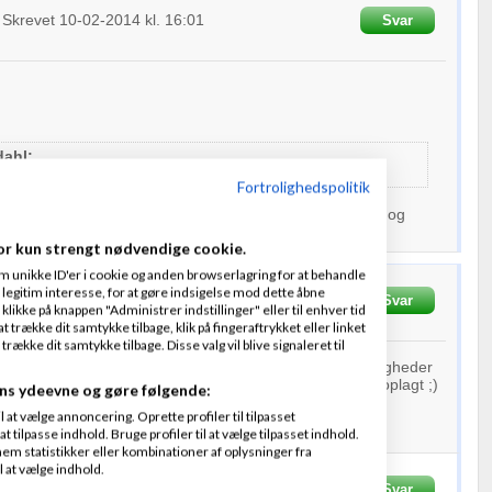
Skrevet
10-02-2014
kl. 16:01
Svar
ahl:
b kan altid stiftes hvis behovet skulle opstå reelt.
Fortrolighedspolitik
ingerne være, hvis jeg starter med selv at stå som ejer, og
r til et Holding selskab?
or kun strengt nødvendige cookie.
m unikke ID'er i cookie og anden browserlagring for at behandle
legitim interesse, for at gøre indsigelse mod dette åbne
Skrevet
10-02-2014
kl. 16:07
Svar
 klikke på knappen "Administrer indstillinger" eller til enhver tid
 trække dit samtykke tilbage, klik på fingeraftrykket eller linket
kke dit samtykke tilbage. Disse valg vil blive signaleret til
 droppede idéen om et Holding IVS. Hvilken af de 3 muligheder
VS'et ville være den mest oplagte? Hvis da én af dem er oplagt ;)
ns ydeevne og gøre følgende:
at vælge annoncering. Oprette profiler til tilpasset
t tilpasse indhold. Bruge profiler til at vælge tilpasset indhold.
em statistikker eller kombinationer af oplysninger fra
l at vælge indhold.
krevet
10-02-2014
kl. 16:38
Svar