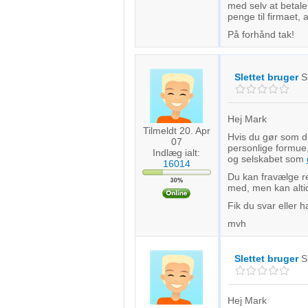
Forstå målgrupper gennem statistikker eller kombinationer af 
med selv at betale 
kilder
penge til firmaet, 
På forhånd tak!
Udvikle og forbedre tjenester
Bruge begrænsede oplysninger til at vælge indhold
Slettet bruger
S
IAB Special Features:
Bruge præcise geografiske placeringsoplysninger
Hej Mark
Tilmeldt 20. Apr
Hvis du gør som du
07
Identificere enheder baseret på aktivt anmodede oplysninger
personlige formue,
Indlæg ialt:
og selskabet som
16014
Ikke-IAB-behandlingsformål:
Du kan fravælge re
med, men kan altid 
Nødvendig
Fik du svar eller h
Ydeevne
mvh
Funktionel
Slettet bruger
S
Annoncering / marketing
Hej Mark