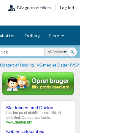
Bliv gratis medlem
Log Ind
abatter
Ordbog
Flere
på Amino
Opstart af Holding IVS med et Datter IVS?
Klar lønnen med Danløn
Lav løn på et øjeblik–nemt, sikkert
og billigt. Opret gratis konto.
www.danlon.dk/
Køb en virksomhed