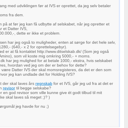
ng med udviklingen før at IVS er oprettet, da jeg selv betaler
moms fra dem.
å at før jeg kan få udbytte af selskabet, når jeg opretter et
r et Datter IVS,
00.000,-, dette er ikke et problem.
en har jeg også to muligheder, enten at sørge for det hele selv,
280,- (640,- x 2 for oprettelsegebyr).
 er at få kontaktet http://www.ditselskab.dk/ (Som jeg også
 Amino), som vil koste mig omkring 5000,- + moms.
.dk har jeg mulighed for at betale 1000,- ekstra, hvis selskabet
res, hvordan ved jeg om der er behov for dette?
ælde være Datter IVS der skal momsregisteres, da det er den som
hvor jeg kan undlade det for Holding IVS?
t der skal laves års
regnskab
for et IVS, går jeg ud fra at det er
en
revisor
til begge selskabe?
en god revisor som ville kunne give ét godt tilbud til mit
kke skal laves så meget ;)? )
pørgsmål jeg havde for nu ;)