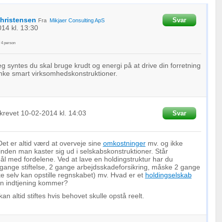
Christensen
Svar
Fra
Mikjaer Consulting ApS
014
kl. 13:30
f
4
person
g syntes du skal bruge krudt og energi på at drive din forretning
ænke smart virksomhedskonstruktioner.
krevet
10-02-2014
kl. 14:03
Svar
et er altid værd at overveje sine
omkostninger
mv. og ikke
nden man kaster sig ud i selskabskonstruktioner. Står
l med fordelene. Ved at lave en holdingstruktur har du
 gange stiftelse, 2 gange arbejdsskadeforsikring, måske 2 gange
kke selv kan opstille regnskabet) mv. Hvad er et
holdingselskab
en indtjening kommer?
an altid stiftes hvis behovet skulle opstå reelt.