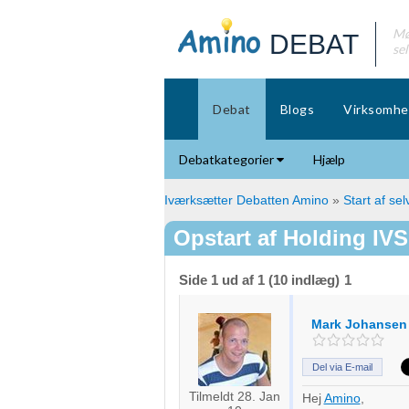
Mø
DEBAT
se
Debat
Blogs
Virksomhe
Debatkategorier
Hjælp
Iværksætter Debatten Amino
»
Start af se
Opstart af Holding IVS
Side 1 ud af 1 (10 indlæg)
1
Mark Johansen
Del via E-mail
Tilmeldt 28. Jan
Hej
Amino
,