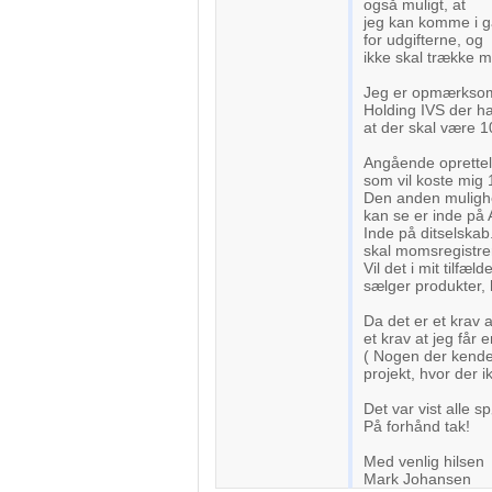
også muligt, at
jeg kan komme i ga
for udgifterne, og
ikke skal trække 
Jeg er opmærksom p
Holding IVS der ha
at der skal være 1
Angående oprettels
som vil koste mig 1
Den anden mulighed
kan se er inde på
Inde på ditselskab
skal momsregistre
Vil det i mit tilf
sælger produkter, 
Da det er et krav a
et krav at jeg får 
( Nogen der kender 
projekt, hvor der i
Det var vist alle s
På forhånd tak!
Med venlig hilsen
Mark Johansen