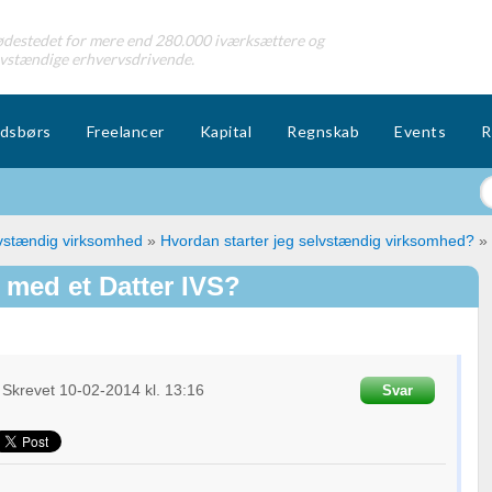
destedet for mere end 280.000 iværksættere og
lvstændige erhvervsdrivende.
dsbørs
Freelancer
Kapital
Regnskab
Events
R
lvstændig virksomhed
»
Hvordan starter jeg selvstændig virksomhed?
»
 med et Datter IVS?
Skrevet
10-02-2014
kl. 13:16
Svar