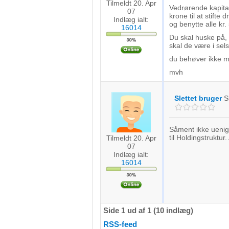
Tilmeldt 20. Apr
Vedrørende kapital
07
krone til at stifte 
Indlæg ialt:
og benytte alle kr. 5
16014
Du skal huske på, s
skal de være i sel
du behøver ikke mo
mvh
Slettet bruger
S
Såment ikke uenig 
til Holdingstruktu
Tilmeldt 20. Apr
07
Indlæg ialt:
16014
Side 1 ud af 1 (10 indlæg)
RSS-feed