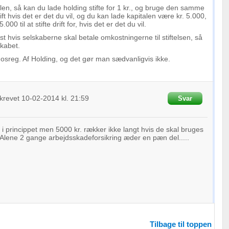
en, så kan du lade holding stifte for 1 kr., og bruge den samme
drift hvis det er det du vil, og du kan lade kapitalen være kr. 5.000,
.000 til at stifte drift for, hvis det er det du vil.
t hvis selskaberne skal betale omkostningerne til stiftelsen, så
skabet.
sreg. Af Holding, og det gør man sædvanligvis ikke.
krevet
10-02-2014
kl. 21:59
Svar
i princippet men 5000 kr. rækker ikke langt hvis de skal bruges
r. Alene 2 gange arbejdsskadeforsikring æder en pæn del.....
Tilbage til toppen