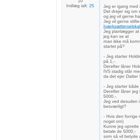
10
Indlæg ialt:
25
Jeg er igang med 
Det drejer sig om 
og jeg vil gerne h
Jeg vil gerne stif
Iværksætterselska
Jeg planlægger at 
jeg kan se at
man ikke må komme
startet på?
- Jeg starter Hold
på 1,-.
Derefter låner Hold
IVS stadig står me
da det ejer Datter 
- Jeg starter både
Derefter låner jeg
5000,-.
Jeg ved desuden i
besværligt?
- Hvis den forrige
noget om)
Kunne jeg oprette 
betale de 5000,-
som så vil betyde 