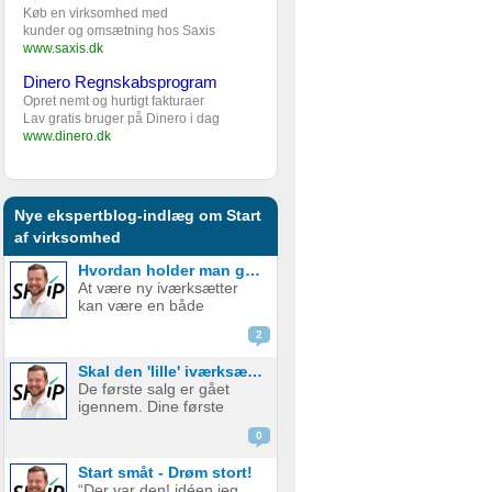
Køb en virksomhed med
kunder og omsætning hos Saxis
www.saxis.dk
Dinero Regnskabsprogram
Opret nemt og hurtigt fakturaer
Lav gratis bruger på Dinero i dag
www.dinero.dk
Nye ekspertblog-indlæg om Start
af virksomhed
Hvordan holder man gejsten oppe som ny iværksætter?
At være ny iværksætter
kan være en både
spændende og
2
udfordrende rejse. Den
frihed og kreativitet, som
Skal den 'lille' iværksætter bruge penge på digital marketing?
følger med at starte egen
De første salg er gået
virksomhed, er det som
igennem. Dine første
mange jagter, men
kunder er glade og
samtidig er der også
0
tilfredse. Det virker virkelig
mange bar...
som om, at der er en
Start småt - Drøm stort!
plads, og et marked for dit
“Der var den! idéen jeg