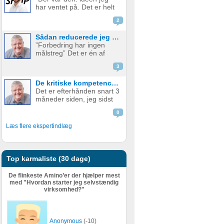
produkt. Men hvornår skal
har ventet på. Det er helt
man så tage springet og
genialt. Det er det her, jeg
begynde...
2
skal. Hvem vil IKKE betale
penge for det her?” Sådan
Sådan reducerede jeg min ugentlige arbejdstid med +20 timer og tjente samtidig mange flere penge.
er mange gode
”Forbedring har ingen
iværksætterhistorier
målstreg” Det er én af
startet og med god grund.
mine personlige værdier.
Hele e...
3
Jeg er efterhånden blevet
69 år. (I øvrigt en herlig
De kritiske kompetencer til forudsigelig, langtidsholdbar profitabel vækst – og samtidig mindre arbejde - Del 1
alder). Og selvom jeg
Det er efterhånden snart 3
efterhånden har levet
måneder siden, jeg sidst
iværksætterlivet i snart 50
skrev et blogindlæg på
år. J...
0
Amino. Mine seneste
blogindlæg har handlet
Læs flere ekspertindlæg
om mine refleksioner om
dyb og langsom tænkning.
Mit sidste blogindlæg
havde overs...
Top karmaliste (30 dage)
De flinkeste Amino’er der hjælper mest
med "Hvordan starter jeg selvstændig
virksomhed?"
Anonymous
(-10)