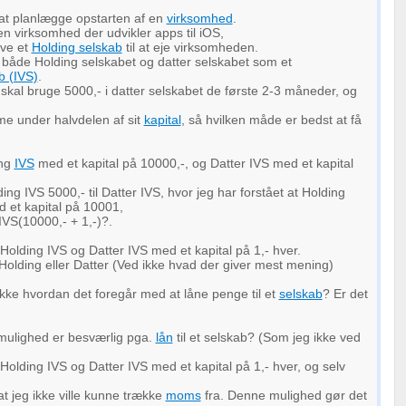
at planlægge opstarten af en
virksomhed
.
en virksomhed der udvikler apps til iOS,
ave et
Holding selskab
til at eje virksomheden.
te både Holding selskabet og datter selskabet som et
b (IVS)
.
skal bruge 5000,- i datter selskabet de første 2-3 måneder, og
 under halvdelen af sit
kapital
, så hvilken måde er bedst at få
ing
IVS
med et kapital på 10000,-, og Datter IVS med et kapital
ing IVS 5000,- til Datter IVS, hvor jeg har forstået at Holding
d et kapital på 10001,
IVS(10000,- + 1,-)?.
 Holding IVS og Datter IVS med et kapital på 1,- hver.
 Holding eller Datter (Ved ikke hvad der giver mest mening)
kke hvordan det foregår med at låne penge til et
selskab
? Er det
 mulighed er besværlig pga.
lån
til et selskab? (Som jeg ikke ved
Holding IVS og Datter IVS med et kapital på 1,- hver, og selv
at jeg ikke ville kunne trække
moms
fra. Denne mulighed gør det