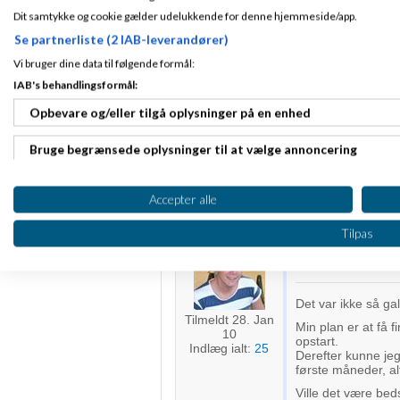
Dit samtykke og cookie gælder udelukkende for denne hjemmeside/app.
Se partnerliste (2 IAB-leverandører)
Mark Johan
Vi bruger dine data til følgende formål:
Tilmeldt 20. Apr
Hvad ville omko
07
IAB's behandlingsformål:
og derefter skif
Indlæg ialt:
16014
Opbevare og/eller tilgå oplysninger på en enhed
Jeg mener, at Jac
afhængig af hvord
Bruge begrænsede oplysninger til at vælge annoncering
nogenlunde svare ti
Hvilken løsning de
Oprette profiler til tilpasset annoncering
Hvis det er at få e
Accepter alle
gang du ellers vil 
Bruge profiler til at vælge tilpasset annoncering
Tilpas
Mark Johansen
Oprette profiler for at tilpasse indhold
Bruge profiler til at vælge tilpasset indhold
Det var ikke så galt
Tilmeldt 28. Jan
Min plan er at få f
Måle annonceringseffektivitet
10
opstart.
Indlæg ialt:
25
Derefter kunne jeg 
Måle indholdseffektivitet
første måneder, alt
Ville det være beds