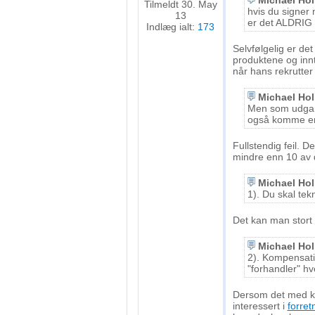
Michael Ho
Forstå målgrupper gennem statistikker eller kombinationer af 
Tilmeldt 30. May
hvis du signer 
13
kilder
er det ALDRIG 
Indlæg ialt:
173
Udvikle og forbedre tjenester
Selvfølgelig er det
produktene og innt
når hans rekrutter
Bruge begrænsede oplysninger til at vælge indhold
Michael Ho
IAB Special Features:
Men som udgang
Bruge præcise geografiske placeringsoplysninger
også komme en
Fullstendig feil. D
Identificere enheder baseret på aktivt anmodede oplysninger
mindre enn 10 av 
Ikke-IAB-behandlingsformål:
Michael Ho
Nødvendig
1). Du skal tek
Det kan man stort s
Ydeevne
Michael Ho
Funktionel
2). Kompensati
"forhandler" hv
Annoncering / marketing
Dersom det med ku
interessert i
forret