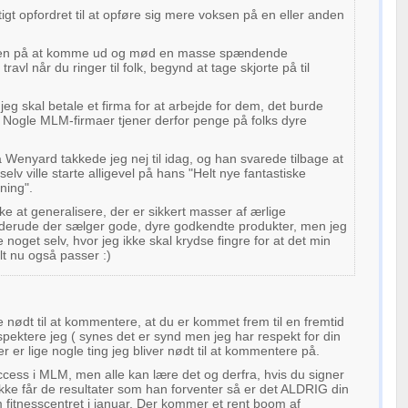
tigt opfordret til at opføre sig mere voksen på en eller anden
en på at komme ud og mød en masse spændende
ravl når du ringer til folk, begynd at tage skjorte på til
jeg skal betale et firma for at arbejde for dem, det burde
Nogle MLM-firmaer tjener derfor penge på folks dyre
 Wenyard takkede jeg nej til idag, og han svarede tilbage at
selv ville starte alligevel på hans "Helt nye fantastiske
ning".
ke at generalisere, der er sikkert masser af ærlige
k derude der sælger gode, dyre godkendte produkter, men jeg
te noget selv, hvor jeg ikke skal krydse fingre for at det min
alt nu også passer :)
ge nødt til at kommentere, at du er kommet frem til en fremtid
ektere jeg ( synes det er synd men jeg har respekt for din
 er lige nogle ting jeg bliver nødt til at kommentere på.
success i MLM, men alle kan lære det og derfra, hvis du signer
ke får de resultater som han forventer så er det ALDRIG din
fitnesscentret i januar. Der kommer et rent boom af