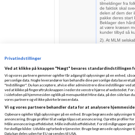
tilmeldinger fra fo
de faktisk skal s
delen af dem der 
pakke deres start k
Beklager den hårde
at være kræsen me
kunder tilbyd så ku
2). At MLM selskabe
været igennem et p
der er noget at k
Men du kan faktis
Privatindstillinger
forbrugerombudsma
kompensationspl
Ved at klikke på knappen "Nægt" bevares standardindstillingen f
Generelt kan man d
Vi og vores partnere gemmer og/eller får adgang til oplysninger på en enhed, såso
kunne tjene flere
personlige data. Nogle leverandører kan behandle dine personlige data baseret på 
drevet af kundesal
"Indstillinger". Du kan acceptere, afvise eller administrere dine indstillinger ved at
kit skal modsvare d
ved at klikke på fingeraftryksknappen i nederste venstre hjørne af webstedet. For at
i sidefoden på hjemmesiden og klik på menupunktet Mine data, på den side kan du træ
3). Hvad angår tøj
vores partnere og vil ikke påvirke browserdata.
det skader ikke nog
Vi og vores partnere behandler data for at analysere hjemmeside
foretningsfolk ogs
sagten have en ca
Opbevare og/eller tilgå oplysninger på en enhed. Bruge begrænsede oplysninger til 
annoncering. Bruge profiler til at vælge tilpasset annoncering. Oprette profiler for a
Faktisk kan jeg hu
Måle annonceringseffektivitet. Måle indholdseffektivitet. Forstå målgrupper genn
hvordan han var i
forskellige kilder. Udvikle og forbedre tjenester. Bruge begrænsede oplysninger ti
han ikke begyndte 
Data kan deles uden for EU og sendes til USA.
andre ord først da