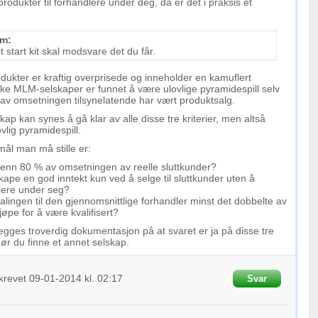
rodukter til forhandlere under deg, da er det i praksis et
lm:
it start kit skal modsvare det du får.
ukter er kraftig overprisede og inneholder en kamuflert
kke MLM-selskaper er funnet å være ulovlige pyramidespill selv
v omsetningen tilsynelatende har vært produktsalg.
ap kan synes å gå klar av alle disse tre kriterier, men altså
ovlig pyramidespill.
mål man må stille er:
enn 80 % av omsetningen av reelle sluttkunder?
kape en god inntekt kun ved å selge til sluttkunder uten å
lere under seg?
lingen til den gjennomsnittlige forhandler minst det dobbelte av
øpe for å være kvalifisert?
egges troverdig dokumentasjon på at svaret er ja på disse tre
r du finne et annet selskap.
krevet
09-01-2014
kl. 02:17
Svar