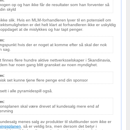
lm:
oplysninger fra forskellige
nogen op og han ikke får de resultater som han forventer så
din skyld
 ikke slik. Hvis en MLM-forhandleren lyver til en potensiell om
ektsmuligheten er det helt klart at forhandleren ikke er uskyldig
 oppdaget at de mislykkes og har tapt penger.
lm:
spunkt hvis der er noget at komme efter så skal der nok
 sag.
et finnes flere hundre aktive nettverksselskaper i Skandinavia,
dem har noen gang blitt gransket av noen myndighet.
lm:
nisk set kunne tjene flere penge end din sponsor
ett i alle pyramidespill også.
lm:
onsplanen skal være drevet af kundesalg mere end af
ervning
ndesalg menes salg av produkter til sluttkunder som ikke er
ningsplanen
, så er veldig bra, men dersom det betyr i