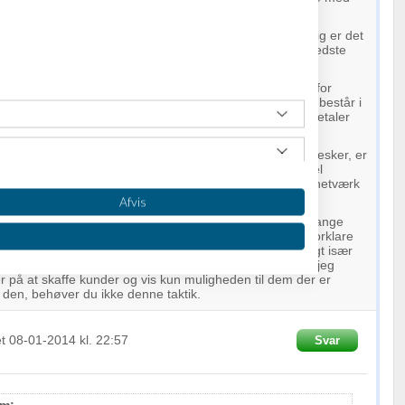
d vil jo naturligvis altid mene at det selskab han viser dig er det
 da være dumt at arbejde med LR hvis du mener at der bedste
 Eller hva ?
g betale for noget så åndsvagt tidsspilds som at arbejde for
er du for dig selv i din egen foretning. Din investering består i
il eget forbrug, plus evt. nogle få demo varer. Hvis du betaler
det er det ulovligt !
en på at komme ud og møde en masse spændene mennesker, er
idt forretningsråd. Uanset om vi taler MLM eller traditionel
n hvilken som helst erhvervs persons største aktiv hans netværk
 ikke ændrer sig de sidste par år.
Afvis
et råd der ofte bliver givet i MLM. Grunden er faktisk at mange
omme og det ofte er bedre at sidde stille og roligt og forklare
for over en telefon ( hvilket faktisk er praktisk talt umuligt især
rig har hørt om MLM før) men hvis du følger den model jeg
r på at skaffe kunder og vis kun muligheden til dem der er
 se den, behøver du ikke denne taktik.
et
08-01-2014
kl. 22:57
Svar