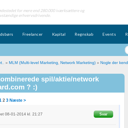
destedet for mere end 280.000 iværksættere og
lvstændige erhvervsdrivende.
dsbørs
Freelancer
Kapital
Regnskab
Events
R
t..
»
MLM (Multi-level Marketing, Network Marketing)
»
Nogle der kend
kombinerede spil/aktie/network
rd.com ? :)
1
2
3
Næste >
vet
08-01-2014
kl. 21:27
Svar