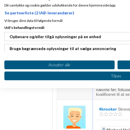
folk.
Dit samtykke og cookie gælder udelukkende for denne hjemmeside/app.
4). Den du taler me
Se partnerliste (2 IAB-leverandører)
bedste - det ville
selskab er Xango ?
Vi bruger dine data til følgende formål:
IAB's behandlingsformål:
5). Man skal aldri
nogen. I MLM arbejd
Opbevare og/eller tilgå oplysninger på en enhed
at købe produkter t
anseeligt mere end 
Bruge begrænsede oplysninger til at vælge annoncering
6). Brug hverdag
faktisk et godt sol
forretning så er e
Oprette profiler til tilpasset annoncering
og det har bestemt
Accepter alle
7). Lyd travl...er 
Bruge profiler til at vælge tilpasset annoncering
Tilpas
mennesker har ford
det in person, frem
Oprette profiler for at tilpasse indhold
overfor en der ald
nævnte før, fokuse
kvalificeret til at
Bruge profiler til at vælge tilpasset indhold
Måle annonceringseffektivitet
4brooker
Skrev
Måle indholdseffektivitet