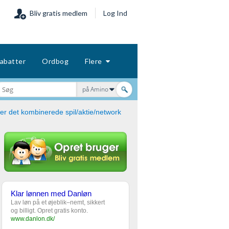
Bliv gratis medlem
Log Ind
abatter
Ordbog
Flere
på Amino
er det kombinerede spil/aktie/network
Klar lønnen med Danløn
Lav løn på et øjeblik–nemt, sikkert
og billigt. Opret gratis konto.
www.danlon.dk/