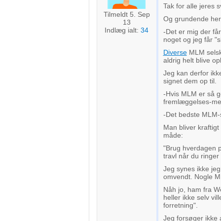
Tak for alle jeres 
Tilmeldt 5. Sep
Og grundende herti
13
Indlæg ialt:
34
-Det er mig der får
noget og jeg får "s
Diverse
MLM selska
aldrig helt blive o
Jeg kan derfor ikk
signet dem op til.
-Hvis MLM er så go
fremlæggelses-me
-Det bedste MLM-sel
Man bliver kraftigt
måde:
"Brug hverdagen 
travl når du ringer 
Jeg synes ikke jeg
omvendt. Nogle ML
Nåh jo, ham fra We
heller ikke selv vil
forretning".
Jeg forsøger ikke a