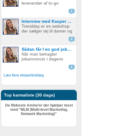
leverandør af to-go
signup, men hvad nu? Jeg
emballage - med og uden
skal udfylde en ...
1
print. Firmaet startede i år
2015 med at fokusere på
Interview med Kasper fra Trendday
papkrus med tryk, men
Trendday er en webshop
har siden udvidet
der sælger tøj til damer og
sortimentet og tilbyder nu
startede tilbage i februar
et bredt udv...
6
2015, sidenhen har de
opnået kæmpe succes.
Sådan får I en god jobannonce
Bag Trendday er de to
Når man betragter
unge iværksættere
jobannoncer i dagens
Camilla og Kasper. I dette
Danmark, er mange af
blogindlæg f...
1
dem fuld af ønsker til
personlige og faglige
Læs flere ekspertindlæg
kompetencer. En
grovtælling kan hurtigt få
tallet højt op – og det er
ikke ualmindeligt at find...
Top karmaliste (30 dage)
De flinkeste Amino’er der hjælper mest
med "MLM (Multi-level Marketing,
Network Marketing)"