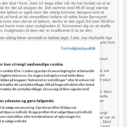
lk der skal i form, men 14 dage efter når de har fundet ud af at
vede for det så stopper de. Det samme med MLM langt største
ikke lykkes er også dem der aldrig kommer længere end at
it ud fordi at de simpelthen hellere vil sidde foran fjernsynet.
 tone men det er et faktum, derfor er det også fint som MLM'er
d hvem man viser muligheden til. Koncentrer dig on at skaffe
n muligheden til dem der er kvalificeret til at se den.
r aldrig bliver anmeldt er faktisk løgn, f.eks. har Herbalife lige
ar sager. Det sker faktisk jævnligt. Men som udgangspunkt hvis
omme efter så skal der nok også komme en sag.
Fortrolighedspolitik
k dokumentere om det er MLM eller pyramidespil. Tag
ndens vejledning ( den er ret simpel) og hold den op imod
anen.
or kun strengt nødvendige cookie.
og sige at tre ting skal være på plads 1). Du skal teknisk set
m unikke ID'er i cookie og anden browserlagring for at behandle
 penge end din sponsor 2). Kompensationsplanen skal være
legitim interesse, for at gøre indsigelse mod dette åbne
g mere end af "forhandler" hvervning og 3). Prisen for dit start
 klikke på knappen "Administrer indstillinger" eller til enhver tid
et du får.
 trække dit samtykke tilbage, klik på fingeraftrykket eller linket
kke dit samtykke tilbage. Disse valg vil blive signaleret til
stil og opførsel. Vær dig selv, det kommer du længst med. Men
en noget også at gør lidt ud af sig selv. Det gør traditionelle
ns ydeevne og gøre følgende:
å, netop for ikke at stå i vejen for budskabet. Men man kan
sual stil på en pæn måde.
at vælge annoncering. Oprette profiler til tilpasset
t tilpasse indhold. Bruge profiler til at vælge tilpasset indhold.
ske et interview med en af USAs top earners der blev spurgt
em statistikker eller kombinationer af oplysninger fra
stand til at lave så mange penge med hanekam, hans svar var at
l at vælge indhold.
at tjene penge før end han tillod sig selv at få hanekam.. Med
 han var sig selv 100% var han istand til at kommunikere med