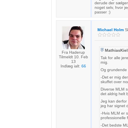
derude der sælger 
noget selv, hvor je
passer :)
Michael Holm
S
MathiasKiel
Fra Haderup
Tilmeldt 10. Feb
Tak for alle je
13
mig.
Indlæg ialt:
66
Og grundende h
-Det er mig der
skuffet over no
Diverse MLM sel
det aldrig helt 
Jeg kan derfor 
jeg har signet d
-Hvis MLM er s
professionelle
-Det bedste MLM