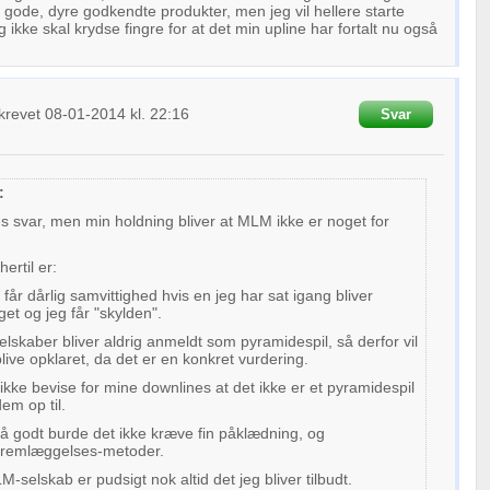
gode, dyre godkendte produkter, men jeg vil hellere starte
g ikke skal krydse fingre for at det min upline har fortalt nu også
krevet
08-01-2014
kl. 22:16
Svar
:
res svar, men min holdning bliver at MLM ikke er noget for
ertil er:
 får dårlig samvittighed hvis en jeg har sat igang bliver
get og jeg får "skylden".
skaber bliver aldrig anmeldt som pyramidespil, så derfor vil
blive opklaret, da det er en konkret vurdering.
ikke bevise for mine downlines at det ikke er et pyramidespil
em op til.
å godt burde det ikke kræve fin påklædning, og
 fremlæggelses-metoder.
-selskab er pudsigt nok altid det jeg bliver tilbudt.