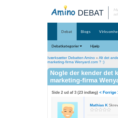
Mø
DEBAT
se
Debat
Blogs
Virksomhe
Debatkategorier
Hjælp
Iværksætter Debatten Amino
»
Alt det ande
marketing-firma Wenyard.com ? :)
Nogle der kender det 
marketing-firma Wenya
Side 2 ud af 3 (23 indlæg)
< Forrige
Mathias K
Skre