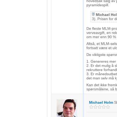
hovedsak salg av p
pyramidespill.
Michael Ho
3). Prisen for d
De fleste MLM-prod
verveavgift, en re
om mer enn 90 % a
Altså, et MLM-selsk
fortsatt være et ul
De viktigste spørs
1. Genereres mer 
2. Er det mulig å s
rekruttere forhand
3. Er månedsutbeta
det man selv må kj
Kan det ikke freml
spørsmålene, så bø
Michael Holm
S