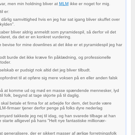
svar, men min holdning bliver at
MLM
ikke er noget for mig.
l er:
 dårlig samvittighed hvis en jeg har sat igang bliver skuffet over
kylden".
ber bliver aldrig anmeldt som pyramidespil, så derfor vil det
pklaret, da det er en konkret vurdering.
e bevise for mine downlines at det ikke er et pyramidespil jeg har
dt burde det ikke kræve fin påklædning, og professionelle
toder.
skab er pudsigt nok altid det jeg bliver tilbudt.
 opfordret til at opføre sig mere voksen på en eller anden falsk
på at komme ud og mød en masse spændende mennesker, lyd
til folk, begynd at tage skjorte på til daglig.
 skal betale et firma for at arbejde for dem, det burde være
M-firmaer tjener derfor penge på folks dyre nederlag
nyard takkede jeg nej til idag, og han svarede tilbage at han
le starte alligevel på hans "Helt nye fantastiske millionær-
t generalisere, der er sikkert masser af ærlige forretningsfolk