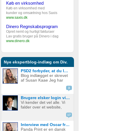
Køb en virksomhed
Køb en virksomhed med
kunder og omsætning hos Saxis
www.saxis.dk
Dinero Regnskabsprogram
Opret nemt og hurtigt fakturaer
Lav gratis bruger på Dinero i dag
www.dinero.dk
Nye ekspertblog-indlæg om Div.
PSD2 forbyder, at du lægger kortgebyret ud til dine kunder fra 1. januar 2018
Blog indlægget er skrevet
af Susan Kaae Jeg har
arbejdet med eCommerce
3
siden 2000 og med online
betalinger siden 2006, i
Brugere elsker login via sociale medier
stillinger med titler som
Vi kender det vel alle. Vi
Chief Product
falder over et website,
Officer/CPO, Sales
med en service eller
Director, Commercial...
17
produkt vi er
interesserede i. Vi er lige
Interview med Oscar fra Panda Print
ved at være der, lige ved
Panda Print er en dansk
at have gennemført