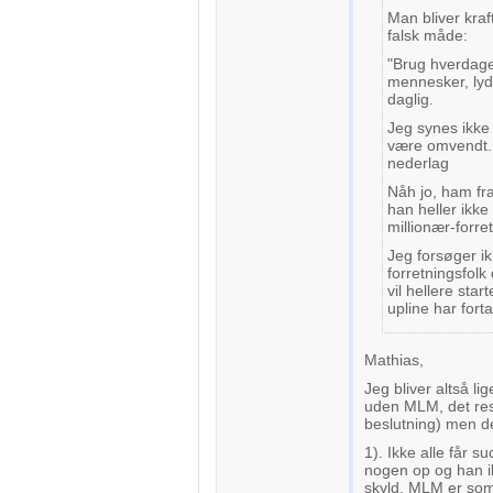
Man bliver kraf
falsk måde:
"Brug hverdag
mennesker, lyd t
daglig.
Jeg synes ikke 
være omvendt. 
nederlag
Nåh jo, ham fra
han heller ikke 
millionær-forret
Jeg forsøger ik
forretningsfol
vil hellere star
upline har fort
Mathias,
Jeg bliver altså li
uden MLM, det resp
beslutning) men der
1). Ikke alle får 
nogen op og han ik
skyld. MLM er som 