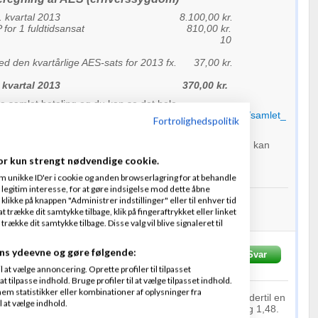
P for 2. kvartal 2013 8.100,00 kr.
d ATP for 1 fuldtidsansat 810,00 kr.
l ansatte 10
d den kvartårlige AES-sats for 2013 fx. 37,00 kr.
 for 2. kvartal 2013 370,00 kr.
ia samlet betaling og du kan se det hele
p.dk/X5/wps/wcm/connect/atp/atp.dk/erhverv/sik/service/samlet_
Fortrolighedspolitik
o.htm
er noget der kan forklares mere simpelt i skema - Men du kan
det i en excel beregner hvis du har kræfter
or kun strengt nødvendige cookie.
m unikke ID'er i cookie og anden browserlagring for at behandle
legitim interesse, for at gøre indsigelse mod dette åbne
er - e-bøger/paperbacks - letlæste
I LINK HER
 klikke på knappen "Administrer indstillinger" eller til enhver tid
Fradrag - e-bøger letlæste
I LINK HER
 trække dit samtykke tilbage, klik på fingeraftrykket eller linket
nhannover.com
kke dit samtykke tilbage. Disse valg vil blive signaleret til
ns ydeevne og gøre følgende:
20-11-2013
kl. 10:34
Svar
at vælge annoncering. Oprette profiler til tilpasset
t tilpasse indhold. Bruge profiler til at vælge tilpasset indhold.
em statistikker eller kombinationer af oplysninger fra
u vil have en lønomkostning + sociale
omkostninger
og dertil en
l at vælge indhold.
u tage timelønnen og gange med et sted mellem 1,35 og 1,48.