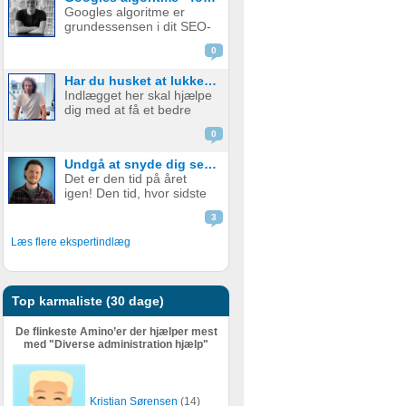
vasker om natten og
Googles algoritme er
virksomhedsejere skuer
grundessensen i dit SEO-
grumt mod efteråret. Men
arbejde. Er du god
hvad er Inflation? Hvilken
0
indenfor
...
søgemaskineoptimering ,
Har du husket at lukke din softwareudvikler ind i forretningen?
ved du også godt, at det
Indlægget her skal hjælpe
er et ”long game”, og at
dig med at få et bedre
det sjældent betaler sig at
samarbejde med din
gå ud over Googles
0
udvikler – også selvom I
retnin...
måske allerede har et
Undgå at snyde dig selv og skat: Sådan får du styr på oplysningsskemaet
godt samarbejde – og et
Det er den tid på året
bedre produkt i sidste
igen! Den tid, hvor sidste
ende. Det handler om at
års regnskab skal
lukke udvikler...
3
indberettes til
Skattestyrelsen. Men hvad
Læs flere ekspertindlæg
er det egentlig, der skal
indberettes senest d. 1.
juli? (fristen er i 2021
udskudt til d....
Top karmaliste (30 dage)
De flinkeste Amino’er der hjælper mest
med "Diverse administration hjælp"
Kristian Sørensen
(14)