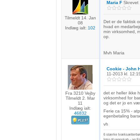
Forstå målgrupper gennem statistikker eller kombinationer af 
Maria F
Skrevet
kilder
Tilmeldt 14. Jan
Udvikle og forbedre tjenester
Det er de faktisk 
08
hvad en medarbejder
Indlæg ialt:
102
min virksomhed, m
Bruge begrænsede oplysninger til at vælge indhold
op.
IAB Special Features:
Bruge præcise geografiske placeringsoplysninger
Mvh Maria
Identificere enheder baseret på aktivt anmodede oplysninger
Cookie - John 
11-2013
kl. 12:1
Ikke-IAB-behandlingsformål:
Nødvendig
det er heller ikke 
Fra 3210 Vejby
virksomhed for bar
Tilmeldt 2. Mar
Ydeevne
og det er jo en væ
11
Indlæg ialt:
Ferie ca 15% - at
Funktionel
46832
egenbetaling bars
Annoncering / marketing
vh
6 stærke Ivæksætterbøg
Intro til regnskab - og 