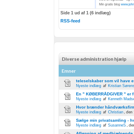
Min gratis blog
www.joh
Side 1 ud af 1 (6 indlæg)
RSS-feed
Diverse administration hjælp
Emner
teleselskaber som vil have 
af
Nyeste indlæg
Kristian Søren
En " KØBERRÅDGIVER " er f
af
Nyeste indlæg
Kenneth Mads
Hvor brænder håndværksfirm
af
,
den 
Nyeste indlæg
Christian
Sælge min privatsamling - 
af
,
de
Nyeste indlæg
SusanneS
Aflønning af medhjælpende 