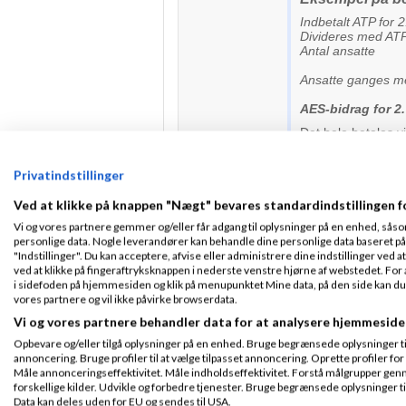
Indbetalt AT
Divideres me
Anta
Ansatte ganges me
AES-bidrag
Det hele betales v
her
https://www.at
betaling/vigtig_inf
Privatindstillinger
Jeg tror ikke det 
givet lige smække 
Ved at klikke på knappen "Nægt" bevares standardindstillingen f
venligst John H
Vi og vores partnere gemmer og/eller får adgang til oplysninger på en enhed, såso
personlige data. Nogle leverandører kan behandle dine personlige data baseret på 
6 stærke Ivæksætterbøg
"Indstillinger". Du kan acceptere, afvise eller administrere dine indstillinger ved at
Intro til regnskab - og 
ved at klikke på fingeraftryksknappen i nederste venstre hjørne af webstedet. For at
Min gratis blog
www.joh
i sidefoden på hjemmesiden og klik på menupunktet Mine data, på den side kan du træ
vores partnere og vil ikke påvirke browserdata.
Vi og vores partnere behandler data for at analysere hjemmeside
Maria F
Skrevet
Opbevare og/eller tilgå oplysninger på en enhed. Bruge begrænsede oplysninger til 
annoncering. Bruge profiler til at vælge tilpasset annoncering. Oprette profiler for a
Tilmeldt 14. Jan
Måle annonceringseffektivitet. Måle indholdseffektivitet. Forstå målgrupper genn
Tænker du på at d
08
forskellige kilder. Udvikle og forbedre tjenester. Bruge begrænsede oplysninger ti
avance
? Så kan d
Indlæg ialt:
102
Data kan deles uden for EU og sendes til USA.