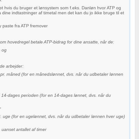
t hvis du bruger et lønsystem som f.eks. Danløn hvor ATP og
 dine indtastninger af timetal men det kan du jo ikke bruge til et
py paste fra ATP fremover
om hovedregel betale ATP-bidrag for dine ansatte, når de:
 og
e arbejder:
 pr. måned (for en månedslønnet, dvs. når du udbetaler lønnen
i 14-dages perioden (for en 14-dages lønnet, dvs. når du
r
r. uge (for en ugelønnet, dvs. når du udbetaler lønnen hver uge)
 uanset antallet af timer