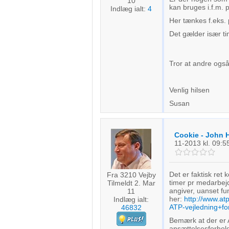
10
kan bruges i.f.m. 
Indlæg ialt:
4
Her tænkes f.eks.
Det gælder især t
Tror at andre også
Venlig hilsen
Susan
Cookie - John 
11-2013
kl. 09:5
Det er faktisk ret 
Fra 3210 Vejby
timer pr medarbejde
Tilmeldt 2. Mar
angiver, uanset fu
11
her:
http://www.a
Indlæg ialt:
ATP-vejledning+f
46832
Bemærk at der er 
ansættelsesforhold