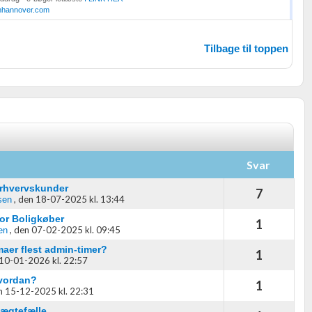
nhannover.com
Tilbage til toppen
Svar
erhvervskunder
7
,
den 18-07-2025 kl. 13:44
sen
or Boligkøber
1
,
den 07-02-2025 kl. 09:45
en
aer flest admin-timer?
1
10-01-2026 kl. 22:57
hvordan?
1
n 15-12-2025 kl. 22:31
ægtefælle