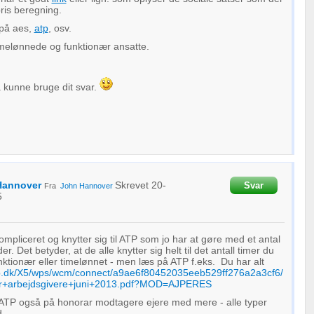
pris beregning.
 på aes,
atp
, osv.
imelønnede og funktionær ansatte.
 kunne bruge dit svar.
Hannover
Skrevet
20-
Svar
Fra
John Hannover
5
kompliceret og knytter sig til ATP som jo har at gøre med et antal
r. Det betyder, at de alle knytter sig helt til det antall timer du
nktionær eller timelønnet - men læs på ATP f.eks. Du har alt
tp.dk/X5/wps/wcm/connect/a9ae6f80452035eeb529ff276a2a3cf6/
or+arbejdsgivere+juni+2013.pdf?MOD=AJPERES
ATP også på honorar modtagere ejere med mere - alle typer
.