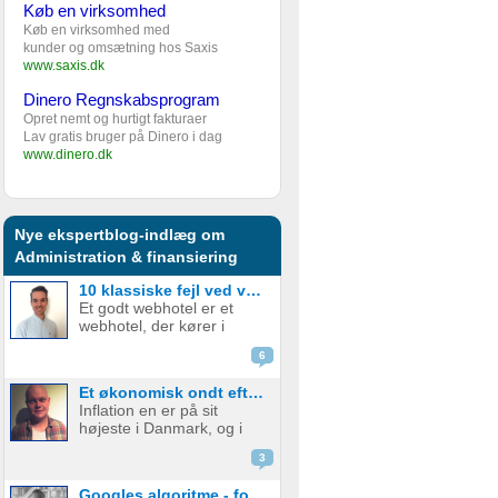
Køb en virksomhed
Køb en virksomhed med
kunder og omsætning hos Saxis
www.saxis.dk
Dinero Regnskabsprogram
Opret nemt og hurtigt fakturaer
Lav gratis bruger på Dinero i dag
www.dinero.dk
Nye ekspertblog-indlæg om
Administration & finansiering
10 klassiske fejl ved valg af webhotel – og hvordan du undgår dem
Et godt webhotel er et
webhotel, der kører i
baggrunden, ikke koster
6
en formue, og hvor der
ikke er noget bøvl. Sådan
Et økonomisk ondt efterår for startups
har de fleste det; man skal
Inflation en er på sit
helst glemme, at man har
højeste i Danmark, og i
et webhotel, men
august røg
desværre er ...
3
forbrugerprisen op på
9,1% alt imens danskerne
Googles algoritme - forstå de hundredvis af parametre bag