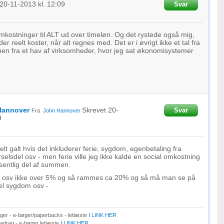
oplysninger fra forskellige
20-11-2013
kl. 12:09
Svar
omkostninger til ALT ud over timeløn. Og det rystede også mig,
 reelt koster, når alt regnes med. Det er i øvrigt ikke et tal fra
en fra et hav af virksomheder, hvor jeg sat økonomisystemer
Hannover
Skrevet
20-
Svar
Fra
John Hannover
9
helt galt hvis det inkluderer ferie, sygdom, egenbetaling fra
selsdel osv - men ferie ville jeg ikke kalde en social omkostning
sentlig del af summen.
p osv ikke over 5% og så rammes ca 20% og så må man se på
el sygdom osv -
er - e-bøger/paperbacks - letlæste
I LINK HER
Fradrag - e-bøger letlæste
I LINK HER