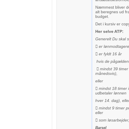
Næmmest bliver de
alt beregnes ud fra
budget.
Det i kursiv er co
Her selve ATP:
Generelt Du skal s
 er lønmodtagere
 er fyldt 16 år
hvis de pågældend
 mindst 39 timer
månedsvis),
eller
 mindst 18 timer 
udbetaler lønnen
hver 14. dag), elle
 mindst 9 timer p
eller
 som løsarbejder,
Barsel