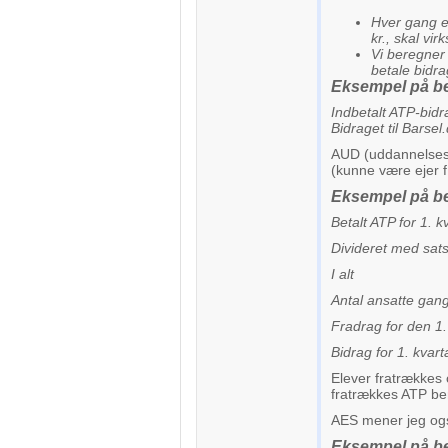
Hver gang en
kr., skal vi
Vi beregner 
betale bidrag
Eksempel på b
Indbetalt ATP-bidra
Bidraget til Barsel
AUD (uddannelsesf
(kunne være ejer f
Eksempel på be
Betalt ATP 
Divideret med
I al
Antal ansatte
Fradrag fo
Bidrag for 
Elever fratrækkes 
fratrækkes ATP b
AES mener jeg ogs
Eksempel på be