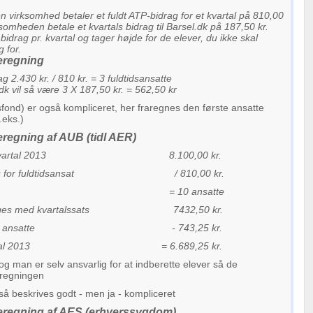
 virksomhed betaler et fuldt ATP-bidrag for et kvartal på 810,00
rksomheden betale et kvartals bidrag til Barsel.dk på 187,50 kr.
bidrag pr. kvartal og tager højde for de elever, du ikke skal
 for.
eregning
g 2.430 kr. / 810 kr. = 3 fuldtidsansatte
.dk vil så være 3 X 187,50 kr. = 562,50 kr
ond) er også kompliceret, her fraregnes den første ansatte
.eks.)
regning af AUB (tidl AER)
for 1. kvartal 2013 8.100,00 kr.
 sats for fuldtidsansat / 810,00 kr.
t = 10 ansatte
 ganges med kvartalssats 7432,50 kr.
r den 1. ansatte - 743,25 kr.
1. kvartal 2013 = 6.689,25 kr.
og man er selv ansvarlig for at indberette elever så de
eregningen
å beskrives godt - men ja - kompliceret
regning af AES (erhverssygdom)