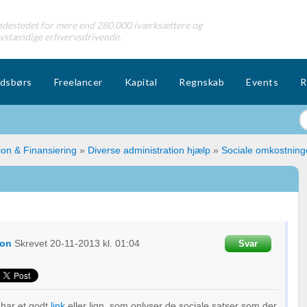
destedet for mere end 280.000 iværksættere og
lvstændige erhvervsdrivende.
dsbørs
Freelancer
Kapital
Regnskab
Events
R
ion & Finansiering
»
Diverse administration hjælp
»
Sociale omkostning
on
Skrevet
20-11-2013
kl. 01:04
Svar
har et godt
link
eller lign. som oplyser de sociale satser som der