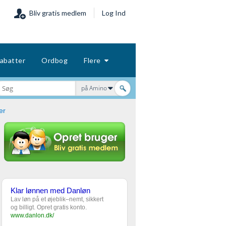
Bliv gratis medlem
Log Ind
abatter
Ordbog
Flere
på Amino
er
Klar lønnen med Danløn
Lav løn på et øjeblik–nemt, sikkert
og billigt. Opret gratis konto.
www.danlon.dk/