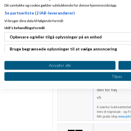
Når du har haft
vi
Dit samtykke og cookie gælder udelukkende for denne hjemmeside/app.
Mvh Maria
Se partnerliste (2 IAB-leverandører)
Vi bruger dine data til følgende formål:
Cookie - John 
IAB's behandlingsformål:
11-2013
kl. 10:5
Opbevare og/eller tilgå oplysninger på en enhed
Fra 3210 Vejby
Bruge begrænsede oplysninger til at vælge annoncering
Maria F:
Tilmeldt 2. Mar
Tænker du på a
11
dertil en avan
Indlæg ialt:
Oprette profiler til tilpasset annoncering
1,35 og 1,48. N
46832
Accepter alle
sats ud.
Bruge profiler til at vælge tilpasset annoncering
Tilpas
der må du så ha fe
Oprette profiler for at tilpasse indhold
og der må også lig
den for høj
Bruge profiler til at vælge tilpasset indhold
vh
6 stærke Ivæksætterbøg
Måle annonceringseffektivitet
Intro til regnskab - og 
Min gratis blog
www.joh
Måle indholdseffektivitet