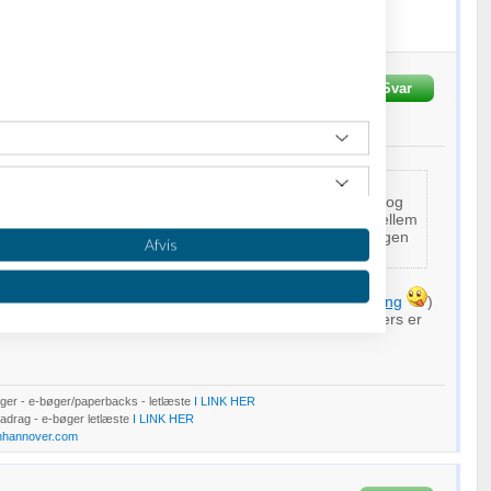
rksomhed
et par år, kan du regne din egen sats ud.
Hannover
Skrevet
20-
Svar
Fra
John Hannover
0
t du vil have en lønomkostning + sociale omkostninger og
ce? Så kan du tage timelønnen og gange med et sted mellem
år du har haft virksomhed et par år, kan du regne din egen
Afvis
rie med i det mindste (hvis det så er en social
omkostning
)
ge noget andet - sygdom/egen betaling til
barsel
o.l. ellers er
er - e-bøger/paperbacks - letlæste
I LINK HER
Fradrag - e-bøger letlæste
I LINK HER
nhannover.com