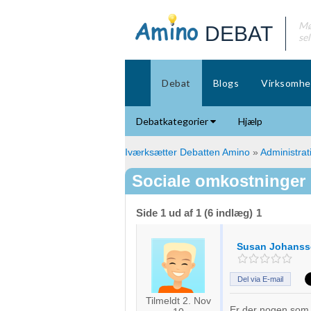
Mø
DEBAT
se
Debat
Blogs
Virksomhe
Debatkategorier
Hjælp
Iværksætter Debatten Amino
»
Administrat
Sociale omkostninger
Side 1 ud af 1 (6 indlæg)
1
Susan Johanss
Del via E-mail
Tilmeldt 2. Nov
Er der nogen som 