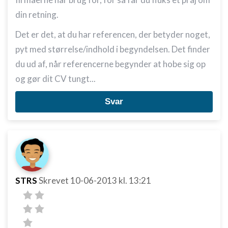
din retning.
Identificere enheder baseret på aktivt
anmodede oplysninger
Det er det, at du har referencen, der betyder noget,
Ikke-IAB-behandlingsformål:
pyt med størrelse/indhold i begyndelsen. Det finder
Nødvendig
du ud af, når referencerne begynder at hobe sig op
og gør dit CV tungt...
Ydeevne
Svar
Funktionel
Annoncering / marketing
STRS
Skrevet
10-06-2013
kl. 13:21