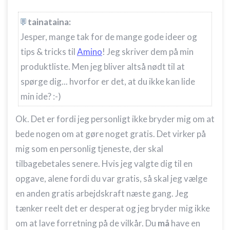
tainataina:
Jesper, mange tak for de mange gode ideer og
tips & tricks til
Amino
! Jeg skriver dem på min
produktliste. Men jeg bliver altså nødt til at
spørge dig... hvorfor er det, at du ikke kan lide
min ide? :-)
Ok. Det er fordi jeg personligt ikke bryder mig om at
bede nogen om at gøre noget gratis. Det virker på
mig som en personlig tjeneste, der skal
tilbagebetales senere. Hvis jeg valgte dig til en
opgave, alene fordi du var gratis, så skal jeg vælge
en anden gratis arbejdskraft næste gang. Jeg
tænker reelt det er desperat og jeg bryder mig ikke
om at lave forretning på de vilkår. Du
må
have en