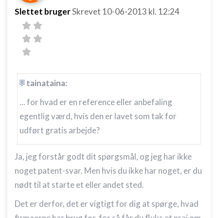
Bruge profiler til at vælge tilpasset
Slettet bruger
Skrevet
10-06-2013
kl. 12:24
annoncering
Oprette profiler for at tilpasse indhold
Bruge profiler til at vælge tilpasset indhold
Måle annonceringseffektivitet
tainataina:
Måle indholdseffektivitet
... for hvad er en reference eller anbefaling
Forstå målgrupper gennem statistikker eller
egentlig værd, hvis den er lavet som tak for
kombinationer af oplysninger fra forskellige
udført gratis arbejde?
kilder
Udvikle og forbedre tjenester
Ja, jeg forstår godt dit spørgsmål, og jeg har ikke
noget patent-svar. Men hvis du ikke har noget, er du
Bruge begrænsede oplysninger til at vælge
indhold
nødt til at starte et eller andet sted.
IAB Special Features:
Det er derfor, det er vigtigt for dig at spørge, hvad
Bruge præcise geografiske
firmaerne har brug for, for så får du fluks et praj om
placeringsoplysninger