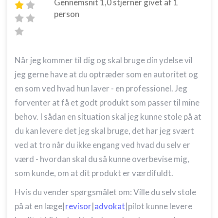
Gennemsnit
1,0
stjerner givet af
1
person
Når jeg kommer til dig og skal bruge din ydelse vil
jeg gerne have at du optræder som en autoritet og
en som ved hvad hun laver - en professionel. Jeg
forventer at få et godt produkt som passer til mine
behov. I sådan en situation skal jeg kunne stole på at
du kan levere det jeg skal bruge, det har jeg svært
ved at tro når du ikke engang ved hvad du selv er
værd - hvordan skal du så kunne overbevise mig,
som kunde, om at dit produkt er værdifuldt.
Hvis du vender spørgsmålet om: Ville du selv stole
på at en læge|
revisor
|
advokat
|pilot kunne levere