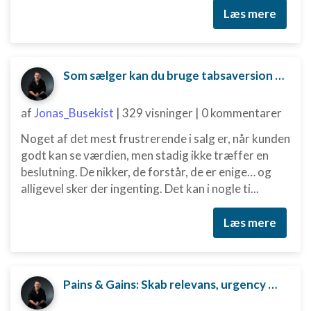
Læs mere
Som sælger kan du bruge tabsaversion til at skubbe kunden mod en beslutning.
af
Jonas_Busekist
|
329 visninger
|
0 kommentarer
Noget af det mest frustrerende i salg er, når kunden
godt kan se værdien, men stadig ikke træffer en
beslutning. De nikker, de forstår, de er enige… og
alligevel sker der ingenting. Det kan i nogle ti...
Læs mere
Pains & Gains: Skab relevans, urgency og beslutningskraft i dit salg