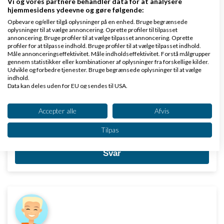
Vi og vores partnere behandler data for at analysere
Poul, tak for dit svar. Det åbner faktisk for et nyt
hjemmesidens ydeevne og gøre følgende:
spørgsmål herfra, for hvad er en reference eller
Opbevare og/eller tilgå oplysninger på en enhed. Bruge begrænsede
oplysninger til at vælge annoncering. Oprette profiler til tilpasset
anbefaling egentlig værd, hvis den er lavet som tak
annoncering. Bruge profiler til at vælge tilpasset annoncering. Oprette
profiler for at tilpasse indhold. Bruge profiler til at vælge tilpasset indhold.
for udført gratis arbejde? En rosende sætning som
Måle annonceringseffektivitet. Måle indholdseffektivitet. Forstå målgrupper
"Hun var alle pengene værd" klinger for eksempel
gennem statistikker eller kombinationer af oplysninger fra forskellige kilder.
Udvikle og forbedre tjenester. Bruge begrænsede oplysninger til at vælge
pludselig en smule hult
indhold.
Data kan deles uden for EU og sendes til USA.
Men dine ideer til at opstøve opgaver er rigtig god,
Dit samtykke og cookie gælder udelukkende for denne hjemmeside/app.
Se partnerliste (2 IAB-leverandører)
tak for dem :-)
Accepter alle
Afvis
Vi bruger dine data til følgende formål:
Tilpas
mvh. tina
IAB's behandlingsformål:
Opbevare og/eller tilgå oplysninger på en
Svar
enhed
Bruge begrænsede oplysninger til at vælge
annoncering
Oprette profiler til tilpasset annoncering