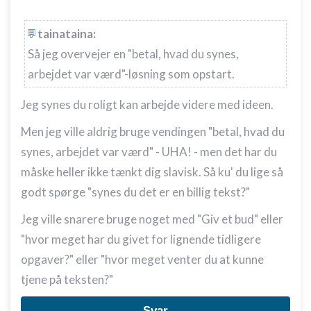
tainataina:
Så jeg overvejer en "betal, hvad du synes,
arbejdet var værd"-løsning som opstart.
Jeg synes du roligt kan arbejde videre med ideen.
Men jeg ville aldrig bruge vendingen "betal, hvad du
synes, arbejdet var værd" - UHA! - men det har du
måske heller ikke tænkt dig slavisk. Så ku' du lige så
godt spørge "synes du det er en billig tekst?"
Jeg ville snarere bruge noget med "Giv et bud" eller
"hvor meget har du givet for lignende tidligere
opgaver?" eller "hvor meget venter du at kunne
tjene på teksten?"
Svar