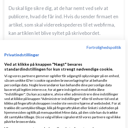
Du skal lige sikre dig, at de har nemt ved selv at
publicere, hvad de får ind. Hvis du sender firmaet en
artikel, som skal videreekspederes til et webfirma,
kan artiklen let blive syltet på skrivebordet.
Svar
Fortrolighedspolitik
Privatindstillinger
Ved at klikke på knappen "Nægt" bevares
standardindstillingen for kun strengt nødvendige cookie.
Vi og vores partnere gemmer og/eller får adgang til oplysninger på en enhed,
såsom unikke ID'er i cookie og anden browserlagring for at behandle
personlige data. Nogle leverandører kan behandle dine personlige data
tainataina
Skrevet
10-06-2013
kl. 12:00
baseret på legitim interesse, for at gøre indsigelse mod dette åbne
"Indstillinger". Du kan acceptere, afvise eller administrere dine indstillinger
ved at klikke på knappen "Administrer indstillinger" eller til enhver tid ved at
klikke på fingeraftryksknappen i nederste venstre hjørne af webstedet. For at
trække dit samtykke tilbage, klik på fingeraftrykket eller linket i sidefoden på
hjemmesiden og klik på menupunktet Mine data, på den side kan du trække
dit samtykke tilbage. Disse valg vil blive signaleret til vores partnere og vil ikke
påvirke browserdata.