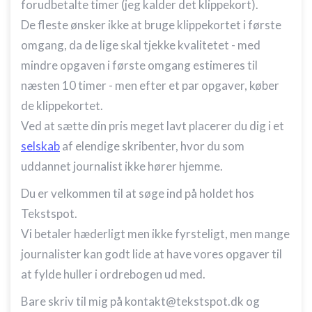
forudbetalte timer (jeg kalder det klippekort).
De fleste ønsker ikke at bruge klippekortet i første
omgang, da de lige skal tjekke kvalitetet - med
mindre opgaven i første omgang estimeres til
næsten 10 timer - men efter et par opgaver, køber
de klippekortet.
Ved at sætte din pris meget lavt placerer du dig i et
selskab
af elendige skribenter, hvor du som
uddannet journalist ikke hører hjemme.
Du er velkommen til at søge ind på holdet hos
Tekstspot.
Vi betaler hæderligt men ikke fyrsteligt, men mange
journalister kan godt lide at have vores opgaver til
at fylde huller i ordrebogen ud med.
Bare skriv til mig på kontakt@tekstspot.dk og