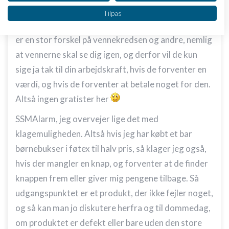
Vi bruger dine data til følgende formål:
STRS, hvor er det spændende, at du har prøvet
Tilpas
IAB's behandlingsformål:
sådan et koncept af på dine venner! Jeg tror, at der
Opbevare og/eller tilgå oplysninger på en
er en stor forskel på vennekredsen og andre, nemlig
enhed
at vennerne skal se dig igen, og derfor vil de kun
Bruge begrænsede oplysninger til at vælge
sige ja tak til din arbejdskraft, hvis de forventer en
annoncering
værdi, og hvis de forventer at betale noget for den.
Oprette profiler til tilpasset annoncering
Altså ingen gratister her
Bruge profiler til at vælge tilpasset
SSMAlarm, jeg overvejer lige det med
annoncering
klagemuligheden. Altså hvis jeg har købt et bar
Oprette profiler for at tilpasse indhold
børnebukser i føtex til halv pris, så klager jeg også,
hvis der mangler en knap, og forventer at de finder
Bruge profiler til at vælge tilpasset indhold
knappen frem eller giver mig pengene tilbage. Så
Måle annonceringseffektivitet
udgangspunktet er et produkt, der ikke fejler noget,
og så kan man jo diskutere herfra og til dommedag,
Måle indholdseffektivitet
om produktet er defekt eller bare uden den store
Forstå målgrupper gennem statistikker eller