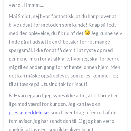
værdi. Hmmm....
kombinationer af oplysninger fra forskellige
kilder
Mai Smidt, nej hvor fantastisk, at du har prøvet at
Udvikle og forbedre tjenester
blive udsat for metoden som kunde! Knap så fedt
med den oplevelse, du fik ud af det
Jeg kunne selv
Bruge begrænsede oplysninger til at vælge
indhold
finde på at udsætte en 0-betaler for ret mange
IAB Special Features:
spørgsmål. Ikke for at få dem til at ryste op med
Bruge præcise geografiske
pengene, men for at afklare, hvor jeg skal forbedre
placeringsoplysninger
mig til en anden gang for at hente lønnen hjem. Men
Identificere enheder baseret på aktivt
det kan måske også opleves som pres, kommer jeg
anmodede oplysninger
til at tænke på... tusind tak for input!
Ikke-IAB-behandlingsformål:
B. Hvarregaard, jeg synes ikke altid, at tid brugt er
Nødvendig
lige med værdi for kunden. Jeg kan lave en
Ydeevne
pressemeddelelse
, som bliver bragt i fem ud af de
fem aviser, jeg har sendt den til. Og jeg kan være
Funktionel
uheldig at lave en, som ikke bliver bragt.