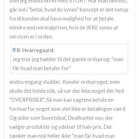
som jeg endda skrev med STORT. Når man bevidst,
går ind i "betal, hvad du synes"-koncept er det netop
fordi kunden skal have mulighed for at betale
mindre end normalprisen, hvis de IKKE synes at
servicen er i orden.
B. Hvarregaard:
Jeg tror jeg hælder til det gamle ordsprog: "man
får hvad man betaler for"
endnu engang sludder. Kender ordsproget, men
skulle det holde stik, så var der ikke noget der hed
"OVERPRISER". Så man kan sagtens betale en
formue for noget som slet ikke er betalingen værd.
Og sider som Sweetdeal, Dealhunter osv, der
sælger produkter og ydelser til halv pris. Der
tænker man nok heller ikke "man får hvad man