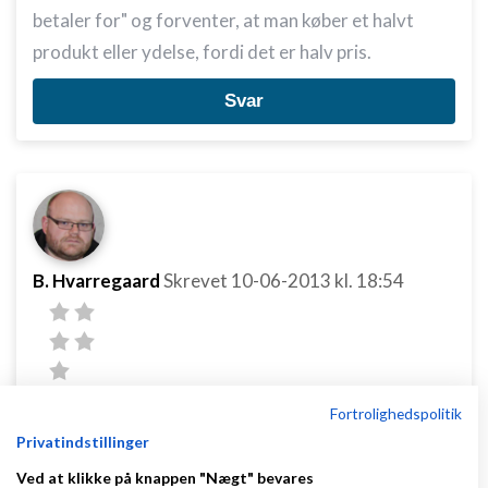
betaler for" og forventer, at man køber et halvt
produkt eller ydelse, fordi det er halv pris.
Svar
B. Hvarregaard
Skrevet
10-06-2013
kl. 18:54
Fortrolighedspolitik
Hvorfor skal man betale mindre end normalprisen -
Privatindstillinger
hvis den nye pris var den gældende var det jo netop
Ved at klikke på knappen "Nægt" bevares