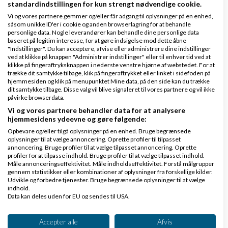
standardindstillingen for kun strengt nødvendige cookie.
normalprisen? Hvorfor skal man ikke betale for den
Vi og vores partnere gemmer og/eller får adgang til oplysninger på en enhed,
vare man får? Hvis ikke man synes ens produkt er fx.
såsom unikke ID'er i cookie og anden browserlagring for at behandle
personlige data. Nogle leverandører kan behandle dine personlige data
850 kroner værd, kan man heller ikke tage den pris.
baseret på legitim interesse, for at gøre indsigelse mod dette åbne
Hvis man synes ens produkt intet er værd skal man
"Indstillinger". Du kan acceptere, afvise eller administrere dine indstillinger
ved at klikke på knappen "Administrer indstillinger" eller til enhver tid ved at
tage intet for det!
klikke på fingeraftryksknappen i nederste venstre hjørne af webstedet. For at
trække dit samtykke tilbage, klik på fingeraftrykket eller linket i sidefoden på
hjemmesiden og klik på menupunktet Mine data, på den side kan du trække
Svar
dit samtykke tilbage. Disse valg vil blive signaleret til vores partnere og vil ikke
påvirke browserdata.
Vi og vores partnere behandler data for at analysere
hjemmesidens ydeevne og gøre følgende:
Opbevare og/eller tilgå oplysninger på en enhed. Bruge begrænsede
oplysninger til at vælge annoncering. Oprette profiler til tilpasset
annoncering. Bruge profiler til at vælge tilpasset annoncering. Oprette
profiler for at tilpasse indhold. Bruge profiler til at vælge tilpasset indhold.
Måle annonceringseffektivitet. Måle indholdseffektivitet. Forstå målgrupper
tainataina
Skrevet
10-06-2013
kl. 23:10
gennem statistikker eller kombinationer af oplysninger fra forskellige kilder.
Udvikle og forbedre tjenester. Bruge begrænsede oplysninger til at vælge
indhold.
Data kan deles uden for EU og sendes til USA.
Dit samtykke og cookie gælder udelukkende for denne hjemmeside/app.
Se partnerliste (2 IAB-leverandører)
Accepter alle
Afvis