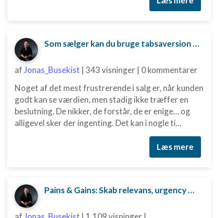
Læs mere
Som sælger kan du bruge tabsaversion til at skubbe kunden mod en beslutning.
af
Jonas_Busekist
|
343 visninger
|
0 kommentarer
Noget af det mest frustrerende i salg er, når kunden
godt kan se værdien, men stadig ikke træffer en
beslutning. De nikker, de forstår, de er enige… og
alligevel sker der ingenting. Det kan i nogle ti...
Læs mere
Pains & Gains: Skab relevans, urgency og beslutningskraft i dit salg
af
Jonas_Busekist
|
1.109 visninger
|