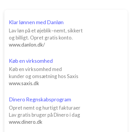
indhold
IAB Special Features:
Klar lønnen med Danløn
Bruge præcise geografiske
placeringsoplysninger
Lav løn på et øjeblik–nemt, sikkert
og billigt. Opret gratis konto.
Identificere enheder baseret på aktivt
www.danlon.dk/
anmodede oplysninger
Ikke-IAB-behandlingsformål:
Køb en virksomhed
Nødvendig
Køb en virksomhed med
Ydeevne
kunder og omsætning hos Saxis
www.saxis.dk
Funktionel
Dinero Regnskabsprogram
Annoncering / marketing
Opret nemt og hurtigt fakturaer
Lav gratis bruger på Dinero i dag
www.dinero.dk