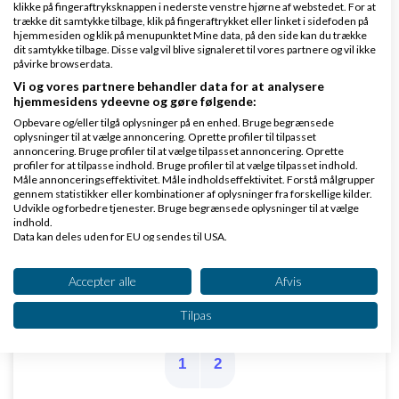
Få 3 bud på ny revisor eller bogholder helt
klikke på fingeraftryksknappen i nederste venstre hjørne af webstedet. For at
trække dit samtykke tilbage, klik på fingeraftrykket eller linket i sidefoden på
gratis
hjemmesiden og klik på menupunktet Mine data, på den side kan du trække
dit samtykke tilbage. Disse valg vil blive signaleret til vores partnere og vil ikke
af
,
den 31-01-
Nyeste indlæg
Martin Thorborg
påvirke browserdata.
2014 kl. 11:30
Vi og vores partnere behandler data for at analysere
hjemmesidens ydeevne og gøre følgende:
Opbevare og/eller tilgå oplysninger på en enhed. Bruge begrænsede
0 svar
oplysninger til at vælge annoncering. Oprette profiler til tilpasset
annoncering. Bruge profiler til at vælge tilpasset annoncering. Oprette
profiler for at tilpasse indhold. Bruge profiler til at vælge tilpasset indhold.
Måle annonceringseffektivitet. Måle indholdseffektivitet. Forstå målgrupper
gennem statistikker eller kombinationer af oplysninger fra forskellige kilder.
Hobbyvirksomhed bundet på hænder og fødder.
Udvikle og forbedre tjenester. Bruge begrænsede oplysninger til at vælge
indhold.
Må jeg slet ikke sælge i EU?
Data kan deles uden for EU og sendes til USA.
af
,
den 20-06-2026 kl. 10:37
Nyeste indlæg
ME93
Dit samtykke og cookie gælder udelukkende for denne hjemmeside/app.
Se partnerliste (2 IAB-leverandører)
Accepter alle
Afvis
14 svar
Vi bruger dine data til følgende formål:
Tilpas
IAB's behandlingsformål:
Opbevare og/eller tilgå oplysninger på en
1
2
enhed