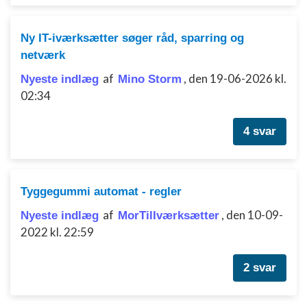
Bruge begrænsede oplysninger til at vælge
annoncering
Ny IT-iværksætter søger råd, sparring og
Oprette profiler til tilpasset annoncering
netværk
Bruge profiler til at vælge tilpasset
af
,
den 19-06-2026 kl.
Nyeste indlæg
Mino Storm
annoncering
02:34
Oprette profiler for at tilpasse indhold
4 svar
Bruge profiler til at vælge tilpasset indhold
Måle annonceringseffektivitet
Tyggegummi automat - regler
Måle indholdseffektivitet
af
,
den 10-09-
Nyeste indlæg
MorTilIværksætter
Forstå målgrupper gennem statistikker eller
2022 kl. 22:59
kombinationer af oplysninger fra forskellige
kilder
2 svar
Udvikle og forbedre tjenester
Bruge begrænsede oplysninger til at vælge