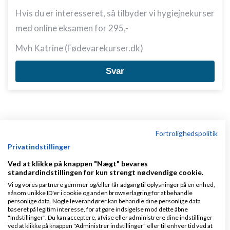
Hvis du er interesseret, så tilbyder vi hygiejnekurser
med online eksamen for 295,-
Mvh Katrine (Fødevarekurser.dk)
Svar
Side 1 ud af 1 (4 indlæg)
Fortrolighedspolitik
Privatindstillinger
Tilbage til toppen
Ved at klikke på knappen "Nægt" bevares
standardindstillingen for kun strengt nødvendige cookie.
Hvordan starter jeg selvstændig virksomhed?
Vi og vores partnere gemmer og/eller får adgang til oplysninger på en enhed,
såsom unikke ID'er i cookie og anden browserlagring for at behandle
personlige data. Nogle leverandører kan behandle dine personlige data
Emner
baseret på legitim interesse, for at gøre indsigelse mod dette åbne
"Indstillinger". Du kan acceptere, afvise eller administrere dine indstillinger
ved at klikke på knappen "Administrer indstillinger" eller til enhver tid ved at