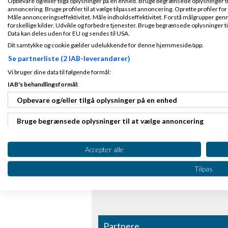
Opbevare og/eller tilgå oplysninger på en enhed. Bruge begrænsede oplysninger til 
annoncering. Bruge profiler til at vælge tilpasset annoncering. Oprette profiler for a
Måle annonceringseffektivitet. Måle indholdseffektivitet. Forstå målgrupper genn
forskellige kilder. Udvikle og forbedre tjenester. Bruge begrænsede oplysninger ti
Data kan deles uden for EU og sendes til USA.
Dit samtykke og cookie gælder udelukkende for denne hjemmeside/app.
Se partnerliste (2 IAB-leverandører)
Vi bruger dine data til følgende formål:
IAB's behandlingsformål:
Opbevare og/eller tilgå oplysninger på en enhed
Bruge begrænsede oplysninger til at vælge annoncering
Oprette profiler til tilpasset annoncering
Accepter alle
Bruge profiler til at vælge tilpasset annoncering
Tilpas
Oprette profiler for at tilpasse indhold
Bruge profiler til at vælge tilpasset indhold
Partnere
Måle annonceringseffektivitet