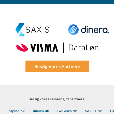
oplysninger fra forskellige
Besøg Vores Partnere
Besøg vores samarbejdspartnere:
k
capino.dk
dinero.dk
GoLearn.dk
SAC-IT.dk
Da