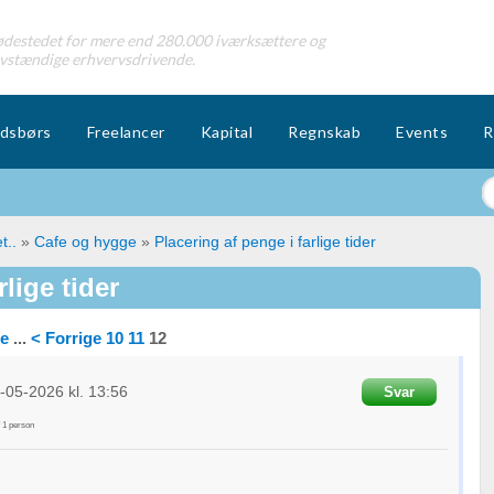
destedet for mere end 280.000 iværksættere og
lvstændige erhvervsdrivende.
dsbørs
Freelancer
Kapital
Regnskab
Events
R
t..
»
Cafe og hygge
»
Placering af penge i farlige tider
lige tider
te
...
< Forrige
10
11
12
-05-2026
kl. 13:56
Svar
f
1
person