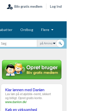
Bliv gratis medlem
Log Ind
abatter
Ordbog
Flere
på Amino
Klar lønnen med Danløn
Lav løn på et øjeblik–nemt, sikkert
og billigt. Opret gratis konto.
www.danlon.dk/
Køb en virksomhed