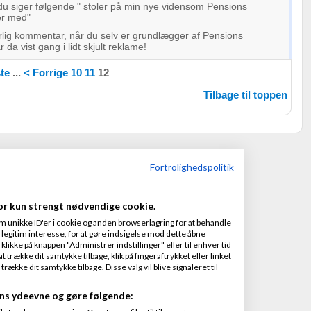
du siger følgende "
stoler på min nye viden
som Pensions
er med"
lig kommentar, når du selv er grundlægger af Pensions
da vist gang i lidt skjult reklame!
te
...
< Forrige
10
11
12
Tilbage til toppen
Fortrolighedspolitik
or kun strengt nødvendige cookie.
m unikke ID'er i cookie og anden browserlagring for at behandle
legitim interesse, for at gøre indsigelse mod dette åbne
 klikke på knappen "Administrer indstillinger" eller til enhver tid
 trække dit samtykke tilbage, klik på fingeraftrykket eller linket
kke dit samtykke tilbage. Disse valg vil blive signaleret til
ns ydeevne og gøre følgende: