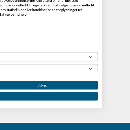
at vælge annoncering. Oprette profiler til tilpasset
t tilpasse indhold. Bruge profiler til at vælge tilpasset indhold.
em statistikker eller kombinationer af oplysninger fra
l at vælge indhold.
Afvis