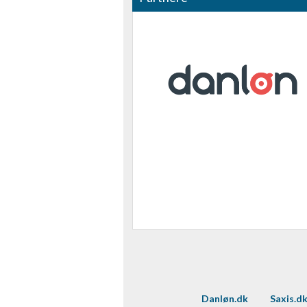
Måle indholdseffektivitet
Forstå målgrupper gennem statistikker eller kombinationer af 
kilder
Udvikle og forbedre tjenester
Bruge begrænsede oplysninger til at vælge indhold
IAB Special Features:
Bruge præcise geografiske placeringsoplysninger
Identificere enheder baseret på aktivt anmodede oplysninger
Ikke-IAB-behandlingsformål:
Nødvendig
Ydeevne
Funktionel
Danløn.dk
Saxis.d