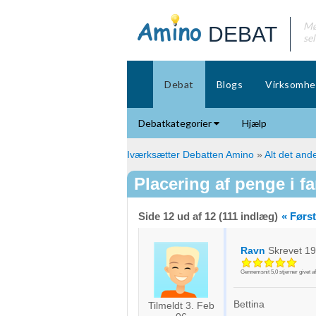
Mø
DEBAT
se
Debat
Blogs
Virksomhe
Debatkategorier
Hjælp
Iværksætter Debatten Amino
»
Alt det ande
Placering af penge i far
Side 12 ud af 12 (111 indlæg)
« Førs
Ravn
Skrevet
19
Gennemsnit
5,0
stjerner givet a
Bettina
Tilmeldt 3. Feb