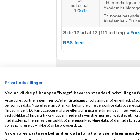
06
Lidt mærkeligt at 
Indlæg ialt:
Akademiet bidrag
12970
En noget besynder
Akadamiet - Du har 
Side 12 ud af 12 (111 indlæg)
« Førs
RSS-feed
Privatindstillinger
Ved at klikke på knappen "Nægt" bevares standardindstillingen f
Vi og vores partnere gemmer og/eller får adgang til oplysninger på en enhed, såso
personlige data. Nogle leverandører kan behandle dine personlige data baseret på 
"Indstillinger". Du kan acceptere, afvise eller administrere dine indstillinger ved at
ved at klikke på fingeraftryksknappen i nederste venstre hjørne af webstedet. For at
i sidefoden på hjemmesiden og klik på menupunktet Mine data, på den side kan du træ
vores partnere og vil ikke påvirke browserdata.
Vi og vores partnere behandler data for at analysere hjemmeside