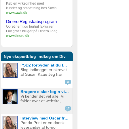
Køb en virksomhed med
kunder og omsætning hos Saxis
www.saxis.dk
Dinero Regnskabsprogram
Opret nemt og hurtigt fakturaer
Lav gratis bruger på Dinero i dag
www.dinero.dk
Nye ekspertblog-indlæg om Div.
PSD2 forbyder, at du lægger kortgebyret ud til dine kunder fra 1. januar 2018
Blog indlægget er skrevet
af Susan Kaae Jeg har
arbejdet med eCommerce
3
siden 2000 og med online
betalinger siden 2006, i
Brugere elsker login via sociale medier
stillinger med titler som
Vi kender det vel alle. Vi
Chief Product
falder over et website,
Officer/CPO, Sales
med en service eller
Director, Commercial...
17
produkt vi er
interesserede i. Vi er lige
Interview med Oscar fra Panda Print
ved at være der, lige ved
Panda Print er en dansk
at have gennemført
leverandør af to-go
signup, men hvad nu? Jeg