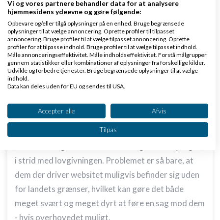
Management. Fælles for dem alle er, at det efter
Vi og vores partnere behandler data for at analysere
hjemmesidens ydeevne og gøre følgende:
min mening er rendyrket afpresselse.
Opbevare og/eller tilgå oplysninger på en enhed. Bruge begrænsede
oplysninger til at vælge annoncering. Oprette profiler til tilpasset
Den bedste måde at beskytte sig mod den slags er
annoncering. Bruge profiler til at vælge tilpasset annoncering. Oprette
profiler for at tilpasse indhold. Bruge profiler til at vælge tilpasset indhold.
ved at tage mine tidligere råd her om en
Tailgating
Måle annonceringseffektivitet. Måle indholdseffektivitet. Forstå målgrupper
gennem statistikker eller kombinationer af oplysninger fra forskellige kilder.
SEO Strategi
alvorligt. Men det tager tid. Så
Udvikle og forbedre tjenester. Bruge begrænsede oplysninger til at vælge
rammes du i dag, så skal der andre metoder til, at
indhold.
Data kan deles uden for EU og sendes til USA.
stoppe afpresserne.
Dit samtykke og cookie gælder udelukkende for denne hjemmeside/app.
Se partnerliste (2 IAB-leverandører)
Accepter alle
Afvis
Groft sagt er der 5 typer af metoder til det:
Vi bruger dine data til følgende formål:
Tilpas
1) Juridisk
IAB's behandlingsformål:
Som andre også nævner er det de gør sandsynligvis
Opbevare og/eller tilgå oplysninger på en
enhed
i strid med lovgivningen. Problemet er så bare, at
dem der driver websitet muligvis befinder sig uden
Bruge begrænsede oplysninger til at vælge
annoncering
for landets grænser, hvilket kan gøre det både
meget svært og meget dyrt at føre en sag mod dem
Oprette profiler til tilpasset annoncering
- hvis overhovedet muligt.