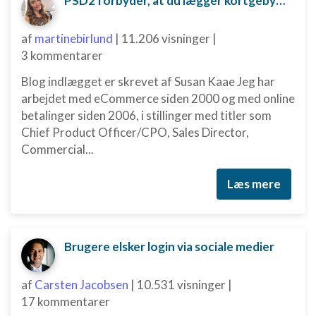
PSD2 forbyder, at du lægger kortgebyret ud til dine kunder fra 1. januar 2018
af
martinebirlund
|
11.206 visninger
|
3 kommentarer
Blog indlægget er skrevet af Susan Kaae Jeg har
arbejdet med eCommerce siden 2000 og med online
betalinger siden 2006, i stillinger med titler som
Chief Product Officer/CPO, Sales Director,
Commercial...
Læs mere
Brugere elsker login via sociale medier
af
Carsten Jacobsen
|
10.531 visninger
|
17 kommentarer