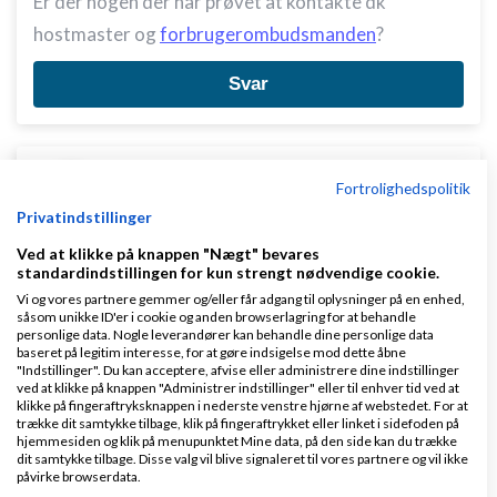
Er der nogen der har prøvet at kontakte dk
hostmaster og
forbrugerombudsmanden
?
Svar
Fortrolighedspolitik
Privatindstillinger
Ved at klikke på knappen "Nægt" bevares
Mikkel deMib Svendsen
Skrevet
23-01-2011
kl.
standardindstillingen for kun strengt nødvendige cookie.
10:32
Vi og vores partnere gemmer og/eller får adgang til oplysninger på en enhed,
Gennemsnit
4,8
stjerner givet af
4
såsom unikke ID'er i cookie og anden browserlagring for at behandle
person
personlige data. Nogle leverandører kan behandle dine personlige data
baseret på legitim interesse, for at gøre indsigelse mod dette åbne
"Indstillinger". Du kan acceptere, afvise eller administrere dine indstillinger
ved at klikke på knappen "Administrer indstillinger" eller til enhver tid ved at
klikke på fingeraftryksknappen i nederste venstre hjørne af webstedet. For at
trække dit samtykke tilbage, klik på fingeraftrykket eller linket i sidefoden på
Der findes en del websites af samme type. Jeg
hjemmesiden og klik på menupunktet Mine data, på den side kan du trække
dit samtykke tilbage. Disse valg vil blive signaleret til vores partnere og vil ikke
kender dem fra mit arbejde med Reputation
påvirke browserdata.