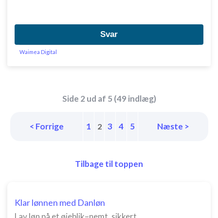
Svar
Waimea Digital
Side 2 ud af 5 (49 indlæg)
< Forrige
1
3
4
5
Næste >
2
Tilbage til toppen
Klar lønnen med Danløn
Lav løn på et øjeblik–nemt, sikkert