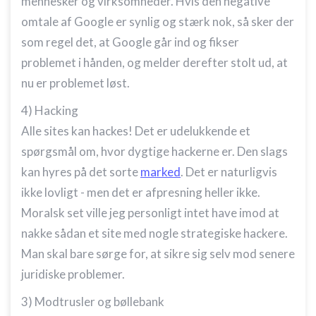
mennesker og virksomheder. Hvis den negative
placeringsoplysninger
omtale af Google er synlig og stærk nok, så sker der
Identificere enheder baseret på aktivt
som regel det, at Google går ind og fikser
anmodede oplysninger
problemet i hånden, og melder derefter stolt ud, at
Ikke-IAB-behandlingsformål:
nu er problemet løst.
Nødvendig
4) Hacking
Ydeevne
Alle sites kan hackes! Det er udelukkende et
Funktionel
spørgsmål om, hvor dygtige hackerne er. Den slags
kan hyres på det sorte
marked
. Det er naturligvis
Annoncering / marketing
ikke lovligt - men det er afpresning heller ikke.
Moralsk set ville jeg personligt intet have imod at
nakke sådan et site med nogle strategiske hackere.
Man skal bare sørge for, at sikre sig selv mod senere
juridiske problemer.
3) Modtrusler og bøllebank