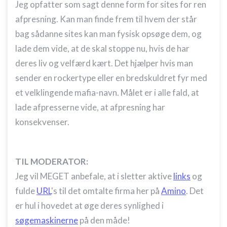
Jeg opfatter som sagt denne form for sites for ren
afpresning. Kan man finde frem til hvem der står
bag sådanne sites kan man fysisk opsøge dem, og
lade dem vide, at de skal stoppe nu, hvis de har
deres liv og velfærd kært. Det hjælper hvis man
sender en rockertype eller en bredskuldret fyr med
et velklingende mafia-navn. Målet er i alle fald, at
lade afpresserne vide, at afpresning har
konsekvenser.
TIL MODERATOR:
Jeg vil MEGET anbefale, at i sletter aktive
links
og
fulde
URL
's til det omtalte firma her på
Amino
. Det
er hul i hovedet at øge deres synlighed i
søgemaskinerne
på den måde!