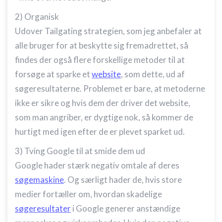
Bruge profiler til at vælge tilpasset
2) Organisk
annoncering
Udover Tailgating strategien, som jeg anbefaler at
Oprette profiler for at tilpasse indhold
alle bruger for at beskytte sig fremadrettet, så
Bruge profiler til at vælge tilpasset indhold
findes der også flere forskellige metoder til at
forsøge at sparke et
website
, som dette, ud af
Måle annonceringseffektivitet
søgeresultaterne. Problemet er bare, at metoderne
Måle indholdseffektivitet
ikke er sikre og hvis dem der driver det website,
som man angriber, er dygtige nok, så kommer de
Forstå målgrupper gennem statistikker eller
kombinationer af oplysninger fra forskellige
hurtigt med igen efter de er plevet sparket ud.
kilder
3) Tving Google til at smide dem ud
Udvikle og forbedre tjenester
Google hader stærk negativ omtale af deres
Bruge begrænsede oplysninger til at vælge
søgemaskine
. Og særligt hader de, hvis store
indhold
medier fortæller om, hvordan skadelige
IAB Special Features:
søgeresultater
i Google generer anstændige
Bruge præcise geografiske