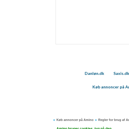
Danløn.dk
Saxis.d
Køb annoncer på 
Køb annoncer på Amino
Regler for brug af 
Amino bruger cookies, tyg på den..