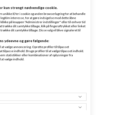
or kun strengt nødvendige cookie.
m unikke ID'er i cookie og anden browserlagring for at behandle
legitim interesse, for at gøre indsigelse mod dette åbne
 klikke på knappen "Administrer indstillinger" eller til enhver tid
 trække dit samtykke tilbage, klik på fingeraftrykket eller linket
kke dit samtykke tilbage. Disse valg vil blive signaleret til
ns ydeevne og gøre følgende:
at vælge annoncering. Oprette profiler til tilpasset
t tilpasse indhold. Bruge profiler til at vælge tilpasset indhold.
em statistikker eller kombinationer af oplysninger fra
l at vælge indhold.