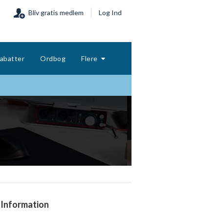
Bliv gratis medlem
Log Ind
abatter
Ordbog
Flere
Information