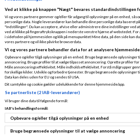
Ved at klikke på knappen "Nægt" bevares standardindstillingen f
Vi og vores partnere gemmer og/eller får adgang til oplysninger på en enhed, såso
personlige data. Nogle leverandører kan behandle dine personlige data baseret på 
"Indstillinger". Du kan acceptere, afvise eller administrere dine indstillinger ved at
ved at klikke på fingeraftryksknappen i nederste venstre hjørne af webstedet. For at
i sidefoden på hjemmesiden og klik på menupunktet Mine data, på den side kan du træ
vores partnere og vil ikke påvirke browserdata.
Vi og vores partnere behandler data for at analysere hjemmeside
Opbevare og/eller tilgå oplysninger på en enhed. Bruge begrænsede oplysninger til 
annoncering. Bruge profiler til at vælge tilpasset annoncering. Oprette profiler for a
Måle annonceringseffektivitet. Måle indholdseffektivitet. Forstå målgrupper genn
forskellige kilder. Udvikle og forbedre tjenester. Bruge begrænsede oplysninger ti
Data kan deles uden for EU og sendes til USA.
Dit samtykke og cookie gælder udelukkende for denne hjemmeside/app.
Se partnerliste (2 IAB-leverandører)
Vi bruger dine data til følgende formål:
IAB's behandlingsformål:
Opbevare og/eller tilgå oplysninger på en enhed
Bruge begrænsede oplysninger til at vælge annoncering