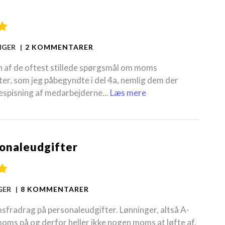
INGER |
2 KOMMENTARER
n af de oftest stillede spørgsmål om moms
r, som jeg påbegyndte i del 4a, nemlig dem der
espisning af medarbejderne...
Læs mere
sonaleudgifter
NGER |
8 KOMMENTARER
fradrag på personaleudgifter. Lønninger, altså A-
moms på og derfor heller ikke nogen moms at løfte af.