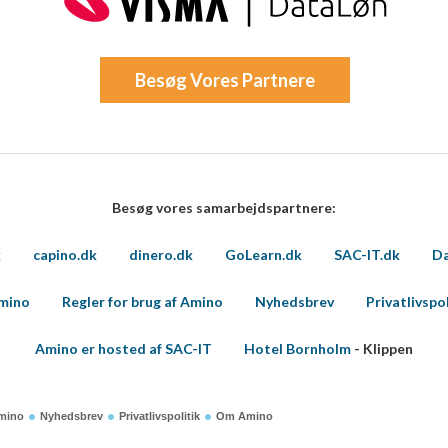
Besøg Vores Partnere
Besøg vores samarbejdspartnere:
k
capino.dk
dinero.dk
GoLearn.dk
SAC-IT.dk
Da
Amino
Regler for brug af Amino
Nyhedsbrev
Privatlivspol
Amino er hosted af SAC-IT
Hotel Bornholm
- Klippen
Amino
Nyhedsbrev
Privatlivspolitik
Om Amino