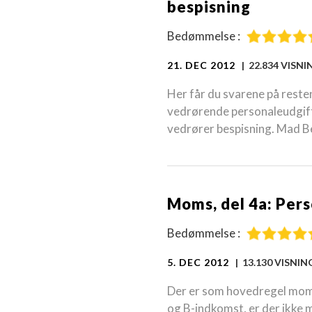
bespisning
Bedømmelse :
21. DEC 2012
| 22.834 VISN
Her får du svarene på reste
vedrørende personaleudgifte
vedrører bespisning. Mad B
Moms, del 4a: Per
Bedømmelse :
5. DEC 2012
| 13.130 VISNI
Der er som hovedregel moms
og B-indkomst, er der ikke 