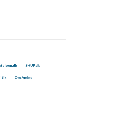
taloen.dk
SHUP.dk
itik
Om Amino