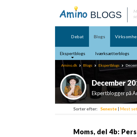
Mø
BLOGS
se
Debat
Blogs
Virksomhe
Ekspertblogs
Iværksætterblogs
Amino.dk
Blogs
Ekspertblogs
Decemb
December 201
Ekpertblogger på 
Sorter efter:
Seneste
|
Mest se
Moms, del 4b: Pers