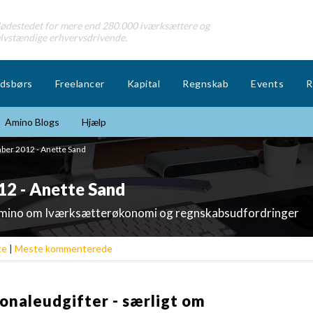
destedet for mere end 280.000 iværksættere og
lvstændige erhvervsdrivende.
dsbørs
Freelancer
Kapital
Regnskab
Events
R
Amino Blogs
Hjælp
er 2012 - Anette Sand
2 - Anette Sand
Amino om Iværksætterøkonomi og regnskabsudfordringer
te
|
Meste kommenterede
onaleudgifter - særligt om