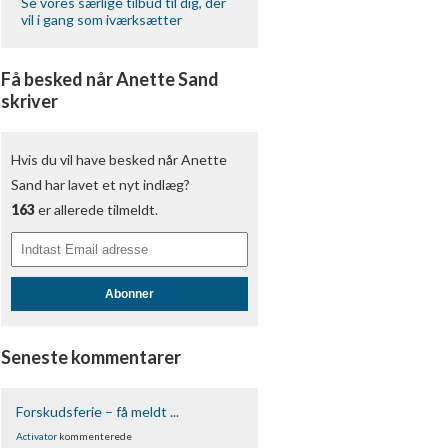
Se vores særlige tilbud til dig, der
vil i gang som iværksætter
Få besked når Anette Sand
skriver
Hvis du vil have besked når Anette
Sand har lavet et nyt indlæg?
163
er allerede tilmeldt.
Abonner
Seneste kommentarer
Forskudsferie – få meldt ...
Activator
kommenterede