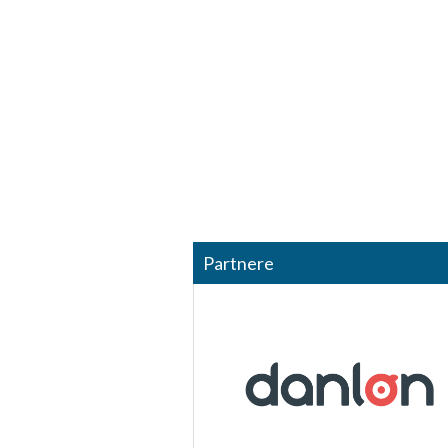
Identificere enheder baseret på aktivt anmodede oplysninger
Ikke-IAB-behandlingsformål:
Nødvendig
Ydeevne
Funktionel
Annoncering / marketing
Partnere