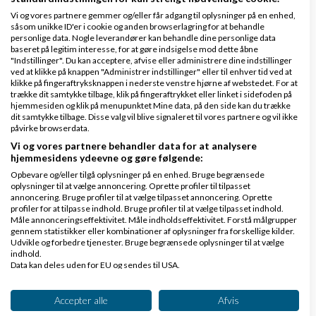
Hvordan sletter jeg min blog?
Vi og vores partnere gemmer og/eller får adgang til oplysninger på en enhed,
såsom unikke ID'er i cookie og anden browserlagring for at behandle
personlige data. Nogle leverandører kan behandle dine personlige data
baseret på legitim interesse, for at gøre indsigelse mod dette åbne
Hvordan fjerner jeg en bruger der irriterer mig?
"Indstillinger". Du kan acceptere, afvise eller administrere dine indstillinger
ved at klikke på knappen "Administrer indstillinger" eller til enhver tid ved at
klikke på fingeraftryksknappen i nederste venstre hjørne af webstedet. For at
Hvordan skriver man et godt blogindlæg?
trække dit samtykke tilbage, klik på fingeraftrykket eller linket i sidefoden på
hjemmesiden og klik på menupunktet Mine data, på den side kan du trække
dit samtykke tilbage. Disse valg vil blive signaleret til vores partnere og vil ikke
+
Indlæs flere artikler
påvirke browserdata.
Vi og vores partnere behandler data for at analysere
hjemmesidens ydeevne og gøre følgende:
Opbevare og/eller tilgå oplysninger på en enhed. Bruge begrænsede
5 Nyeste Spørgsmål
oplysninger til at vælge annoncering. Oprette profiler til tilpasset
annoncering. Bruge profiler til at vælge tilpasset annoncering. Oprette
profiler for at tilpasse indhold. Bruge profiler til at vælge tilpasset indhold.
Hvorfor hedder Amino virksomhedsbørs nu Saxis?
Måle annonceringseffektivitet. Måle indholdseffektivitet. Forstå målgrupper
gennem statistikker eller kombinationer af oplysninger fra forskellige kilder.
Udvikle og forbedre tjenester. Bruge begrænsede oplysninger til at vælge
Hvordan sikrer jeg mig som byder at jeg får det jeg har bestilt?
indhold.
Data kan deles uden for EU og sendes til USA.
Dit samtykke og cookie gælder udelukkende for denne hjemmeside/app.
Hvor finder man tråde/debatter der ikke har et svar?
Se partnerliste (2 IAB-leverandører)
Accepter alle
Afvis