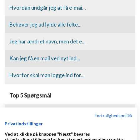
Hvordan undgår jeg at få e-mai...
Behøver jeg udfylde alle felte...
Jeg har ændret navn, men det e...
Kan jeg få en mail ved nyt ind...
Hvorfor skal man logge ind for...
Top 5 Spørgsmål
Hvordan sikrer jeg mig at jeg som freelancer får mine penge?
Fortrolighedspolitik
Privatindstillinger
Hvad er en Blog?
Ved at klikke på knappen "Nægt" bevares
standardindstillingen for kun strengt nødvendige cookie.