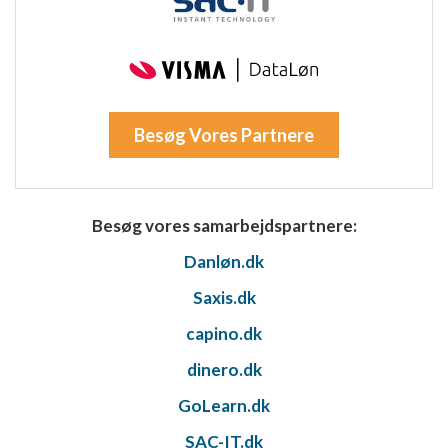
kombinationer af oplysninger fra forskellige
kilder
Udvikle og forbedre tjenester
Bruge begrænsede oplysninger til at vælge
indhold
Besøg Vores Partnere
IAB Special Features:
Bruge præcise geografiske
placeringsoplysninger
Besøg vores samarbejdspartnere:
Identificere enheder baseret på aktivt
Danløn.dk
anmodede oplysninger
Ikke-IAB-behandlingsformål:
Saxis.dk
Nødvendig
capino.dk
Ydeevne
dinero.dk
GoLearn.dk
Funktionel
SAC-IT.dk