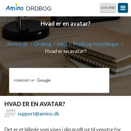
ORDBOG
LOG IND
Hvad er en avatar?
Amino.dk
Ordbog
FAQ
Profil og Indstillinger
Hvad er en avatar?
HVAD ER EN AVATAR?
support@amino.dk
Det er et billede som vises i din profil og til venstre for