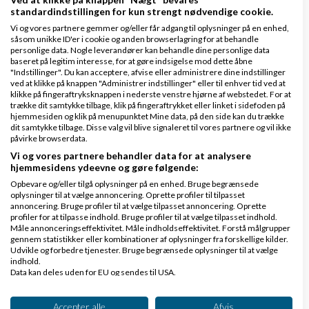
standardindstillingen for kun strengt nødvendige cookie.
Vi og vores partnere gemmer og/eller får adgang til oplysninger på en enhed,
Jeg har ændret navn, men det e...
såsom unikke ID'er i cookie og anden browserlagring for at behandle
personlige data. Nogle leverandører kan behandle dine personlige data
baseret på legitim interesse, for at gøre indsigelse mod dette åbne
Kan jeg få en mail ved nyt ind...
"Indstillinger". Du kan acceptere, afvise eller administrere dine indstillinger
ved at klikke på knappen "Administrer indstillinger" eller til enhver tid ved at
klikke på fingeraftryksknappen i nederste venstre hjørne af webstedet. For at
trække dit samtykke tilbage, klik på fingeraftrykket eller linket i sidefoden på
Hvorfor skal man logge ind for...
hjemmesiden og klik på menupunktet Mine data, på den side kan du trække
dit samtykke tilbage. Disse valg vil blive signaleret til vores partnere og vil ikke
påvirke browserdata.
Partnere
Vi og vores partnere behandler data for at analysere
hjemmesidens ydeevne og gøre følgende:
Opbevare og/eller tilgå oplysninger på en enhed. Bruge begrænsede
oplysninger til at vælge annoncering. Oprette profiler til tilpasset
annoncering. Bruge profiler til at vælge tilpasset annoncering. Oprette
profiler for at tilpasse indhold. Bruge profiler til at vælge tilpasset indhold.
Måle annonceringseffektivitet. Måle indholdseffektivitet. Forstå målgrupper
gennem statistikker eller kombinationer af oplysninger fra forskellige kilder.
Udvikle og forbedre tjenester. Bruge begrænsede oplysninger til at vælge
indhold.
Data kan deles uden for EU og sendes til USA.
Dit samtykke og cookie gælder udelukkende for denne hjemmeside/app.
Se partnerliste (2 IAB-leverandører)
Accepter alle
Afvis