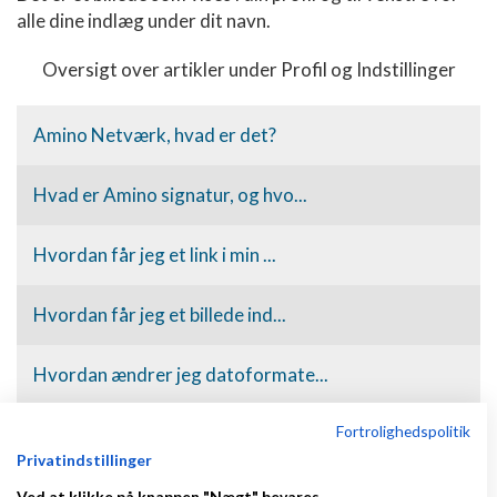
alle dine indlæg under dit navn.
Oversigt over artikler under Profil og Indstillinger
Amino Netværk, hvad er det?
Hvad er Amino signatur, og hvo...
Hvordan får jeg et link i min ...
Hvordan får jeg et billede ind...
Hvordan ændrer jeg datoformate...
Fortrolighedspolitik
Hvordan undgår jeg at få e-mai...
Privatindstillinger
Behøver jeg udfylde alle felte...
Ved at klikke på knappen "Nægt" bevares