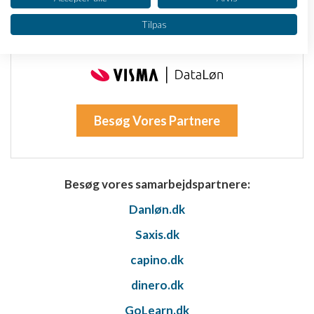
Vi bruger dine data til følgende formål:
Tilpas
IAB's behandlingsformål:
Opbevare og/eller tilgå oplysninger på en
enhed
Bruge begrænsede oplysninger til at vælge
annoncering
Besøg Vores Partnere
Oprette profiler til tilpasset annoncering
Bruge profiler til at vælge tilpasset
annoncering
Besøg vores samarbejdspartnere:
Oprette profiler for at tilpasse indhold
Danløn.dk
Saxis.dk
Bruge profiler til at vælge tilpasset indhold
capino.dk
Måle annonceringseffektivitet
dinero.dk
Måle indholdseffektivitet
GoLearn.dk