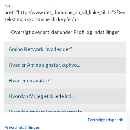
<a
href="http://www.det_domæne_du_vil_linke_til.dk">Den
tekst man skal kunne klikke på</a>
Oversigt over artikler under Profil og Indstillinger
Amino Netværk, hvad er det?
Hvad er Amino signatur, og hvo...
Hvad er en avatar?
Hvordan får jeg et billede ind...
Hvordan ændrer jeg datoformate...
Fortrolighedspolitik
Hvordan undgår jeg at få e-mai...
Privatindstillinger