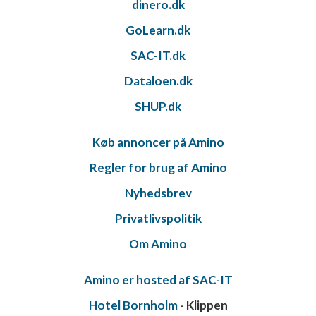
dinero.dk
Forstå målgrupper gennem statistikker eller
GoLearn.dk
kombinationer af oplysninger fra forskellige
kilder
SAC-IT.dk
Udvikle og forbedre tjenester
Dataloen.dk
Bruge begrænsede oplysninger til at vælge
SHUP.dk
indhold
IAB Special Features:
Køb annoncer på Amino
Bruge præcise geografiske
Regler for brug af Amino
placeringsoplysninger
Nyhedsbrev
Identificere enheder baseret på aktivt
anmodede oplysninger
Privatlivspolitik
Ikke-IAB-behandlingsformål:
Om Amino
Nødvendig
Amino er hosted af SAC-IT
Ydeevne
Hotel Bornholm
- Klippen