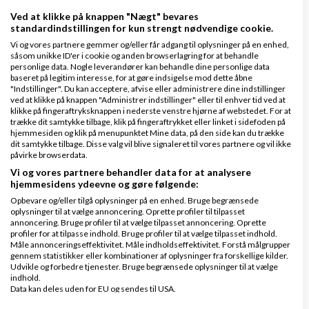
Ved at klikke på knappen "Nægt" bevares
standardindstillingen for kun strengt nødvendige cookie.
Behøver jeg udfylde alle felte...
Vi og vores partnere gemmer og/eller får adgang til oplysninger på en enhed,
såsom unikke ID'er i cookie og anden browserlagring for at behandle
personlige data. Nogle leverandører kan behandle dine personlige data
Jeg har ændret navn, men det e...
baseret på legitim interesse, for at gøre indsigelse mod dette åbne
"Indstillinger". Du kan acceptere, afvise eller administrere dine indstillinger
ved at klikke på knappen "Administrer indstillinger" eller til enhver tid ved at
Kan jeg få en mail ved nyt ind...
klikke på fingeraftryksknappen i nederste venstre hjørne af webstedet. For at
trække dit samtykke tilbage, klik på fingeraftrykket eller linket i sidefoden på
hjemmesiden og klik på menupunktet Mine data, på den side kan du trække
Hvorfor skal man logge ind for...
dit samtykke tilbage. Disse valg vil blive signaleret til vores partnere og vil ikke
påvirke browserdata.
Vi og vores partnere behandler data for at analysere
Partnere
hjemmesidens ydeevne og gøre følgende:
Opbevare og/eller tilgå oplysninger på en enhed. Bruge begrænsede
oplysninger til at vælge annoncering. Oprette profiler til tilpasset
annoncering. Bruge profiler til at vælge tilpasset annoncering. Oprette
profiler for at tilpasse indhold. Bruge profiler til at vælge tilpasset indhold.
Måle annonceringseffektivitet. Måle indholdseffektivitet. Forstå målgrupper
gennem statistikker eller kombinationer af oplysninger fra forskellige kilder.
Udvikle og forbedre tjenester. Bruge begrænsede oplysninger til at vælge
indhold.
Data kan deles uden for EU og sendes til USA.
Dit samtykke og cookie gælder udelukkende for denne hjemmeside/app.