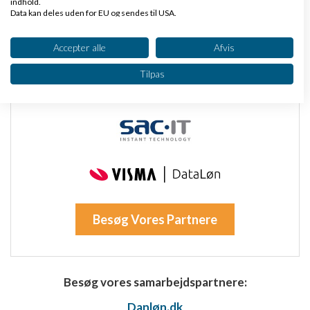
indhold.
Data kan deles uden for EU og sendes til USA.
Dit samtykke og cookie gælder udelukkende for denne hjemmeside/app.
Se partnerliste (2 IAB-leverandører)
Accepter alle
Afvis
Vi bruger dine data til følgende formål:
Tilpas
IAB's behandlingsformål:
Opbevare og/eller tilgå oplysninger på en
enhed
Bruge begrænsede oplysninger til at vælge
annoncering
Oprette profiler til tilpasset annoncering
Bruge profiler til at vælge tilpasset
Besøg Vores Partnere
annoncering
Oprette profiler for at tilpasse indhold
Bruge profiler til at vælge tilpasset indhold
Besøg vores samarbejdspartnere:
Danløn.dk
Måle annonceringseffektivitet