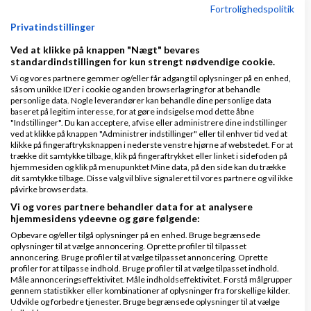
Fortrolighedspolitik
Hvordan får jeg et billede ind...
Privatindstillinger
Ved at klikke på knappen "Nægt" bevares
Hvordan ændrer jeg datoformate...
standardindstillingen for kun strengt nødvendige cookie.
Vi og vores partnere gemmer og/eller får adgang til oplysninger på en enhed,
såsom unikke ID'er i cookie og anden browserlagring for at behandle
Hvordan undgår jeg at få e-mai...
personlige data. Nogle leverandører kan behandle dine personlige data
baseret på legitim interesse, for at gøre indsigelse mod dette åbne
"Indstillinger". Du kan acceptere, afvise eller administrere dine indstillinger
ved at klikke på knappen "Administrer indstillinger" eller til enhver tid ved at
Jeg har ændret navn, men det e...
klikke på fingeraftryksknappen i nederste venstre hjørne af webstedet. For at
trække dit samtykke tilbage, klik på fingeraftrykket eller linket i sidefoden på
hjemmesiden og klik på menupunktet Mine data, på den side kan du trække
Kan jeg få en mail ved nyt ind...
dit samtykke tilbage. Disse valg vil blive signaleret til vores partnere og vil ikke
påvirke browserdata.
Vi og vores partnere behandler data for at analysere
Hvorfor skal man logge ind for...
hjemmesidens ydeevne og gøre følgende:
Opbevare og/eller tilgå oplysninger på en enhed. Bruge begrænsede
oplysninger til at vælge annoncering. Oprette profiler til tilpasset
Partnere
annoncering. Bruge profiler til at vælge tilpasset annoncering. Oprette
profiler for at tilpasse indhold. Bruge profiler til at vælge tilpasset indhold.
Måle annonceringseffektivitet. Måle indholdseffektivitet. Forstå målgrupper
gennem statistikker eller kombinationer af oplysninger fra forskellige kilder.
Udvikle og forbedre tjenester. Bruge begrænsede oplysninger til at vælge