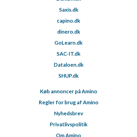
Saxis.dk
Måle indholdseffektivitet
capino.dk
Forstå målgrupper gennem statistikker eller
kombinationer af oplysninger fra forskellige
dinero.dk
kilder
GoLearn.dk
Udvikle og forbedre tjenester
SAC-IT.dk
Bruge begrænsede oplysninger til at vælge
Dataloen.dk
indhold
SHUP.dk
IAB Special Features:
Bruge præcise geografiske
placeringsoplysninger
Køb annoncer på Amino
Regler for brug af Amino
Identificere enheder baseret på aktivt
anmodede oplysninger
Nyhedsbrev
Ikke-IAB-behandlingsformål:
Privatlivspolitik
Nødvendig
Om Amino