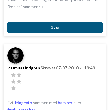
"kobles" sammen :-)
Svar
Rasmus Lindgren
Skrevet
07-07-2010
kl. 18:48
Evt.
Magento
sammen med
ham her
eller
frækkerten her
.