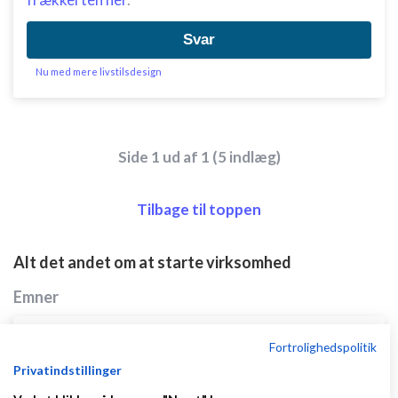
Svar
Nu med mere livstilsdesign
Side 1 ud af 1 (5 indlæg)
Tilbage til toppen
Alt det andet om at starte virksomhed
Emner
Relatel mobilselskabet - Fald ikke i deres
Fortrolighedspolitik
fælde!!!!!
Privatindstillinger
af
,
den 06-08-2025 kl.