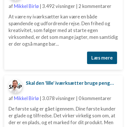
af
Mikkel Birlø
|
3.492 visninger
|
2 kommentarer
Annoncering / marketing
At være ny iværksætter kan være en både
spændende og udfordrende rejse. Den frihed og
kreativitet, som følger med at starte egen
virksomhed, er det som mange jagter, men samtidig
er der også mange bar...
Læs mere
Skal den 'lille' iværksætter bruge penge på digital marketing?
af
Mikkel Birlø
|
3.078 visninger
|
0 kommentarer
De første salg er gået igennem. Dine første kunder
er glade og tilfredse. Det virker virkelig som om, at
der er en plads, og et marked for dit produkt. Men