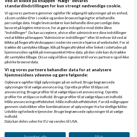
Nyeste indlæg
Cosmocph
Ved at klikke på knappen "Nægt" bevares
standardindstillingen for kun strengt nødvendige cookie.
14:10
Vi og vores partnere gemmer og/eller får adgang til oplysninger på en enhed,
såsom unikke ID'er i cookie og anden browserlagring for at behandle
personlige data. Nogle leverandører kan behandle dine personlige data
4 svar
baseret på legitim interesse, for at gøre indsigelse mod dette åbne
"Indstillinger". Du kan acceptere, afvise eller administrere dine indstillinger
ved at klikke på knappen "Administrer indstillinger" eller til enhver tid ved at
klikke på fingeraftryksknappen i nederste venstre hjørne af webstedet. For at
trække dit samtykke tilbage, klik på fingeraftrykket eller linket i sidefoden på
Hvem har ApS til salg
hjemmesiden og klik på menupunktet Mine data, på den side kan du trække
dit samtykke tilbage. Disse valg vil blive signaleret til vores partnere og vil ikke
af
,
den 21-05-2026
Nyeste indlæg
AllRoundMan
påvirke browserdata.
kl. 16:06
Vi og vores partnere behandler data for at analysere
hjemmesidens ydeevne og gøre følgende:
Opbevare og/eller tilgå oplysninger på en enhed. Bruge begrænsede
2 svar
oplysninger til at vælge annoncering. Oprette profiler til tilpasset
annoncering. Bruge profiler til at vælge tilpasset annoncering. Oprette
profiler for at tilpasse indhold. Bruge profiler til at vælge tilpasset indhold.
Måle annonceringseffektivitet. Måle indholdseffektivitet. Forstå målgrupper
gennem statistikker eller kombinationer af oplysninger fra forskellige kilder.
Kan jeg oprette en dansk virksomhed, hvis jeg
Udvikle og forbedre tjenester. Bruge begrænsede oplysninger til at vælge
indhold.
bor fast i udlandet?
Data kan deles uden for EU og sendes til USA.
Dit samtykke og cookie gælder udelukkende for denne hjemmeside/app.
af
,
den 26-06-2026 kl.
Nyeste indlæg
PernilleL
Se partnerliste (2 IAB-leverandører)
15:56
Accepter alle
Afvis