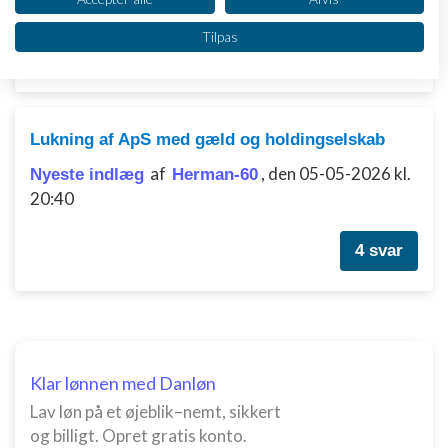
Vi bruger dine data til følgende formål:
Tilpas
IAB's behandlingsformål:
2 svar
Opbevare og/eller tilgå oplysninger på en
enhed
Bruge begrænsede oplysninger til at vælge
Lukning af ApS med gæld og holdingselskab
annoncering
af
,
den 05-05-2026 kl.
Nyeste indlæg
Herman-60
Oprette profiler til tilpasset annoncering
20:40
Bruge profiler til at vælge tilpasset
4 svar
annoncering
Oprette profiler for at tilpasse indhold
Bruge profiler til at vælge tilpasset indhold
Måle annonceringseffektivitet
Klar lønnen med Danløn
Lav løn på et øjeblik–nemt, sikkert
Måle indholdseffektivitet
og billigt. Opret gratis konto.