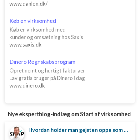
www.danlon.dk/
Forstå målgrupper gennem statistikker eller
kombinationer af oplysninger fra forskellige
kilder
Køb en virksomhed
Udvikle og forbedre tjenester
Køb en virksomhed med
kunder og omsætning hos Saxis
Bruge begrænsede oplysninger til at vælge
www.saxis.dk
indhold
IAB Special Features:
Dinero Regnskabsprogram
Bruge præcise geografiske
Opret nemt og hurtigt fakturaer
placeringsoplysninger
Lav gratis bruger på Dinero i dag
Identificere enheder baseret på aktivt
www.dinero.dk
anmodede oplysninger
Ikke-IAB-behandlingsformål:
Nødvendig
Nye ekspertblog-indlæg om Start af virksomhed
Ydeevne
Hvordan holder man gejsten oppe som ny iværksætter?
Funktionel