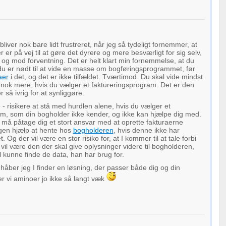
oplysninger fra forskellige
iver nok bare lidt frustreret, når jeg så tydeligt fornemmer, at
er på vej til at gøre det dyrere og mere besværligt for sig selv,
og mod forventning. Det er helt klart min fornemmelse, at du
du er nødt til at vide en masse om bogføringsprogrammet, før
aer
i det, og det er ikke tilfældet. Tværtimod. Du skal vide mindst
 nok mere, hvis du vælger et faktureringsprogram. Det er den
r så ivrig for at synliggøre.
e - risikere at stå med hurdlen alene, hvis du vælger et
am, som din bogholder ikke kender, og ikke kan hjælpe dig med.
r må påtage dig et stort ansvar med at oprette fakturaerne
ngen hjælp at hente hos
bogholderen
, hvis denne ikke har
. Og der vil være en stor risiko for, at I kommer til at tale forbi
 vil være den der skal give oplysninger videre til bogholderen,
l kunne finde de data, han har brug for.
åber jeg I finder en løsning, der passer både dig og din
r vi aminoer jo ikke så langt væk