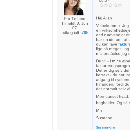
08:37
Forstå målgrupper gennem statistikker eller kombinationer af 
kilder
Hej Allan
Udvikle og forbedre tjenester
Fra Tølløse
Tilmeldt 8. Jun
Velbekomme. Jeg bl
07
en virksomhedsejer 
Bruge begrænsede oplysninger til at vælge indhold
Indlæg ialt:
795
end nødvendigt er 
har en ide om, at 
IAB Special Features:
du kan lave
faktur
lige så meget - og
Bruge præcise geografiske placeringsoplysninger
misforståelse jeg e
Identificere enheder baseret på aktivt anmodede oplysninger
Du vil - i mine øjn
faktureringsprogr
Det er dig selv de
Ikke-IAB-behandlingsformål:
korrekt - du har i
Nødvendig
adgang til systemet
hinanden, fordi du
der normalt selv vi
Ydeevne
Men uanset hvad, h
bogholder. Og så e
Funktionel
Mh
Annoncering / marketing
Susanne
SusanneK.nu