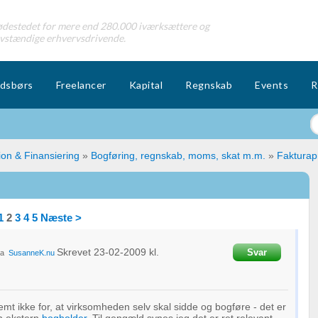
destedet for mere end 280.000 iværksættere og
lvstændige erhvervsdrivende.
dsbørs
Freelancer
Kapital
Regnskab
Events
R
ion & Finansiering
»
Bogføring, regnskab, moms, skat m.m.
»
Faktura
1
2
3
4
5
Næste >
Skrevet
23-02-2009
kl.
Svar
ra
SusanneK.nu
temt ikke for, at virksomheden selv skal sidde og bogføre - det er