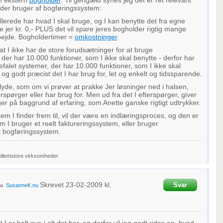
en ekstern
bogholder
. Til gengæld synes jeg det er ret relevant
der bruger af bogføringssystem:
llerede har hvad I skal bruge, og I kan benytte det fra egne
ste jer kr. 0,- PLUS det vil spare jeres bogholder rigtig mange
bejde. Bogholdertimer =
omkostninger
.
 at I ikke har de store forudsætninger for at bruge
er har 10.000 funktioner, som I ikke skal benytte - derfor har
efalet systemer, der har 10.000 funktioner, som I ikke skal
og godt præcist det I har brug for, let og enkelt og tidssparende.
yde, som om vi prøver at prakke Jer løsninger ned i halsen,
spørger eller har brug for. Men ud fra det I efterspørger, giver
ger på baggrund af erfaring, som Anette ganske rigtigt udtrykker.
em I finder frem til, vil der være en indlæringsproces, og den er
m I bruger et reelt faktureringssystem, eller bruger
t bogføringssystem.
ellemstore virksomheder
Skrevet
23-02-2009
kl.
Svar
ra
SusanneK.nu