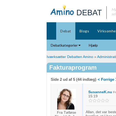
Mø
DEBAT
se
Debat
Blogs
Virksomhe
Debatkategorier
Hjælp
Iværksætter Debatten Amino
»
Administrat
Fakturaprogram
Side 2 ud af 5 (44 indlæg)
< Forrige
SusanneK.nu
F
15:19
Allan, det var bes
Fra Tølløse