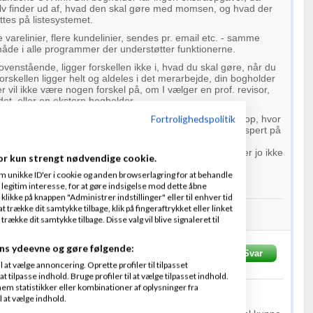
lv finder ud af, hvad den skal gøre med momsen, og hvad der
ttes på listesystemet.
re varelinier, flere kundelinier, sendes pr. email etc. - samme
de i alle programmer der understøtter funktionerne.
venstående, ligger forskellen ikke i, hvad du skal gøre, når du
orskellen ligger helt og aldeles i det merarbejde, din bogholder
r vil ikke være nogen forskel på, om I vælger en prof. revisor,
et, eller en ekstern bogholder.
Fortrolighedspolitik
andre spørgsmål/problemer, hvis I skal sælge via webshop, hvor
re faktureringsmuligheder. Jeg mener - uden at være ekspert på
el webshops har fakturamoduler, der kan integreres med
et mere eller mindre sker automatisk det hele. Men det er jo ikke
or kun strengt nødvendige cookie.
ne tråd
m unikke ID'er i cookie og anden browserlagring for at behandle
legitim interesse, for at gøre indsigelse mod dette åbne
 klikke på knappen "Administrer indstillinger" eller til enhver tid
 trække dit samtykke tilbage, klik på fingeraftrykket eller linket
kke dit samtykke tilbage. Disse valg vil blive signaleret til
ellemstore virksomheder
ns ydeevne og gøre følgende:
vet
24-02-2009
kl. 01:14
Svar
at vælge annoncering. Oprette profiler til tilpasset
t tilpasse indhold. Bruge profiler til at vælge tilpasset indhold.
em statistikker eller kombinationer af oplysninger fra
l at vælge indhold.