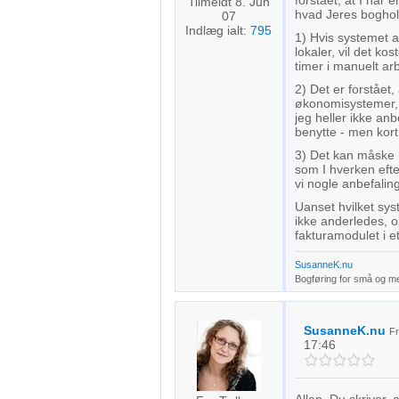
forstået, at I har 
Tilmeldt 8. Jun
hvad Jeres boghol
07
Indlæg ialt:
795
1) Hvis systemet a
lokaler, vil det ko
timer i manuelt ar
2) Det er forstået,
økonomisystemer, d
jeg heller ikke anb
benytte - men kort 
3) Det kan måske l
som I hverken efter
vi nogle anbefalin
Uanset hvilket syst
ikke anderledes, o
fakturamodulet i e
SusanneK.nu
Bogføring for små og m
SusanneK.nu
F
17:46