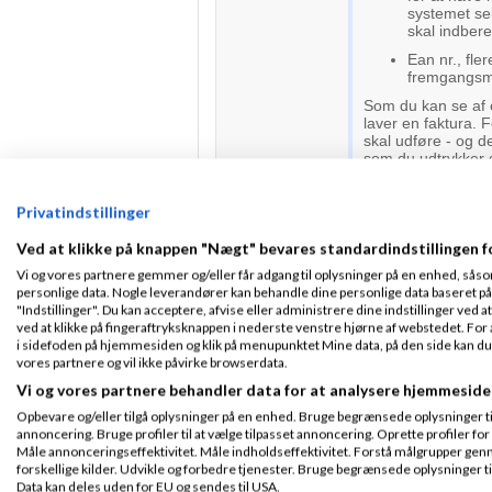
systemet se
skal indbere
Ean nr., fle
fremgangsmå
Som du kan se af o
laver en faktura. F
skal udføre - og de
som du udtrykker d
Der kan så opstå 
der foreligger and
Privatindstillinger
området - at en d
bogholderiet, så d
Ved at klikke på knappen "Nægt" bevares standardindstillingen f
spørgsmålet i den
Vi og vores partnere gemmer og/eller får adgang til oplysninger på en enhed, såso
personlige data. Nogle leverandører kan behandle dine personlige data baseret på 
"Indstillinger". Du kan acceptere, afvise eller administrere dine indstillinger ved at
ved at klikke på fingeraftryksknappen i nederste venstre hjørne af webstedet. For at
SusanneK.nu
i sidefoden på hjemmesiden og klik på menupunktet Mine data, på den side kan du træ
Bogføring for små og m
vores partnere og vil ikke påvirke browserdata.
Vi og vores partnere behandler data for at analysere hjemmeside
Faroemale
Skre
Opbevare og/eller tilgå oplysninger på en enhed. Bruge begrænsede oplysninger til 
annoncering. Bruge profiler til at vælge tilpasset annoncering. Oprette profiler for a
Måle annonceringseffektivitet. Måle indholdseffektivitet. Forstå målgrupper genn
Hej Anette
forskellige kilder. Udvikle og forbedre tjenester. Bruge begrænsede oplysninger ti
Tilmeldt 20. Jan
Data kan deles uden for EU og sendes til USA.