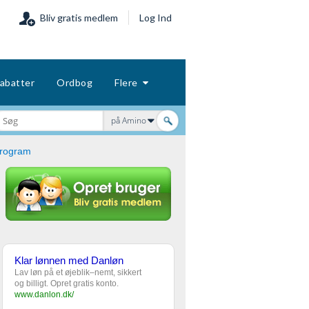
Bliv gratis medlem
Log Ind
abatter
Ordbog
Flere
på Amino
program
Klar lønnen med Danløn
Lav løn på et øjeblik–nemt, sikkert
og billigt. Opret gratis konto.
www.danlon.dk/