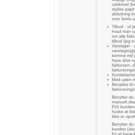
udskriver b
stykke papir
afslutning t
over årets 
Tilbud - vil
hvad man væl
om alle fak
tilbud (jeg 
Varelager -
varelager
st
komme ind på
have dine v
fakturaen, 
fakturering
Kundekarto
Med-uden mo
Benyttes til
fakturerings
Benytter du 
manuelt skal 
EU) kundena
huske at li
ikke er opre
Benytter du 
kunden (dan
for at have