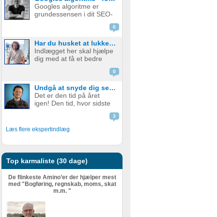
vasker om natten og
Googles algoritme er
virksomhedsejere skuer
grundessensen i dit SEO-
grumt mod efteråret. Men
arbejde. Er du god
hvad er Inflation? Hvilken
0
indenfor
...
søgemaskineoptimering ,
Har du husket at lukke din softwareudvikler ind i forretningen?
ved du også godt, at det
Indlægget her skal hjælpe
er et ”long game”, og at
dig med at få et bedre
det sjældent betaler sig at
samarbejde med din
gå ud over Googles
0
udvikler – også selvom I
retnin...
måske allerede har et
Undgå at snyde dig selv og skat: Sådan får du styr på oplysningsskemaet
godt samarbejde – og et
Det er den tid på året
bedre produkt i sidste
igen! Den tid, hvor sidste
ende. Det handler om at
års regnskab skal
lukke udvikler...
3
indberettes til
Skattestyrelsen. Men hvad
Læs flere ekspertindlæg
er det egentlig, der skal
indberettes senest d. 1.
juli? (fristen er i 2021
udskudt til d....
Top karmaliste (30 dage)
De flinkeste Amino’er der hjælper mest
med "Bogføring, regnskab, moms, skat
m.m. "