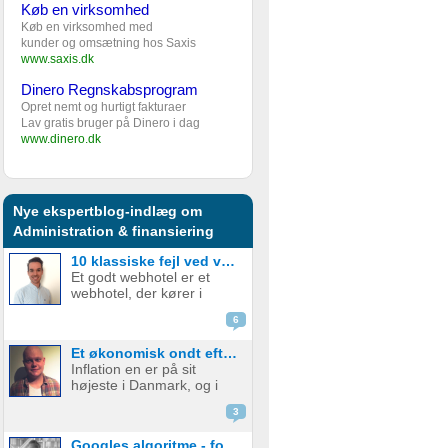
Køb en virksomhed
Køb en virksomhed med
kunder og omsætning hos Saxis
www.saxis.dk
Dinero Regnskabsprogram
Opret nemt og hurtigt fakturaer
Lav gratis bruger på Dinero i dag
www.dinero.dk
Nye ekspertblog-indlæg om
Administration & finansiering
10 klassiske fejl ved valg af webhotel – og hvordan du undgår dem
Et godt webhotel er et
webhotel, der kører i
baggrunden, ikke koster
6
en formue, og hvor der
ikke er noget bøvl. Sådan
Et økonomisk ondt efterår for startups
har de fleste det; man skal
Inflation en er på sit
helst glemme, at man har
højeste i Danmark, og i
et webhotel, men
august røg
desværre er ...
3
forbrugerprisen op på
9,1% alt imens danskerne
Googles algoritme - forstå de hundredvis af parametre bag