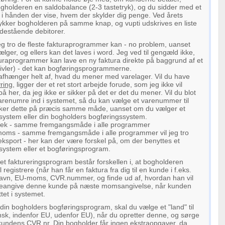
ogholderen en saldobalance (2-3 tastetryk), og du sidder med et
 i hånden der vise, hvem der skylder dig penge. Ved årets
rykker bogholderen på samme knap, og vupti udskrives en liste
udestående debitorer.
 jeg tro de fleste fakturaprogrammer kan - no problem, uanset
ger, og ellers kan det laves i word. Jeg ved til gengæld ikke,
turaprogrammer kan lave en ny faktura direkte på baggrund af et
tvivler) - det kan bogføringsprogrammerne.
 afhænger helt af, hvad du mener med varelager. Vil du have
yring
, ligger der et ret stort arbejde forude, som jeg ikke vil
 her, da jeg ikke er sikker på det er det du mener. Vil du blot
arenumre ind i systemet, så du kan vælge et varenummer til
sker dette på præcis samme måde, uanset om du vælger et
ssystem eller din bogholders bogføringssystem.
tek - samme fremgangsmåde i alle programmer
ms - samme fremgangsmåde i alle programmer vil jeg tro
 eksport - her kan der være forskel på, om der benyttes et
system eller et bogføringsprogram.
et faktureringsprogram består forskellen i, at bogholderen
registrere (når han får en faktura fra dig til en kunde i f.eks.
vn, EU-moms, CVR.nummer, og finde ud af, hvordan han vil
steangive denne kunde på næste momsangivelse, når kunden
ttet i systemet.
din bogholders bogføringsprogram, skal du vælge et "land" til
sk, indenfor EU, udenfor EU), når du opretter denne, og sørge
 kundens CVR.nr. Din bogholder får ingen ekstraopgaver, da