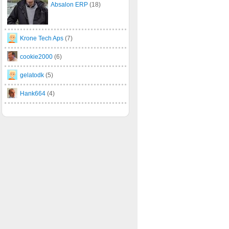
Absalon ERP
(18)
Krone Tech Aps
(7)
cookie2000
(6)
gelatodk
(5)
Hank664
(4)