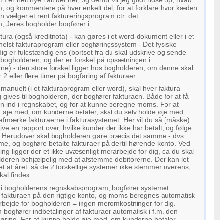
t I er helt nye i alt det her, og derfor vil jeg godt ridse op, hvad
, og kommentere på hver enkelt del, for at forklare hvor kæden
n vælger et rent faktureringsprogram ctr. det
, Jeres bogholder bogfører i:
tura (også kreditnota) - kan gøres i et word-dokument eller i et
helst fakturaprogram eller bogføringssystem - Det fysiske
dig er fuldstændig ens (bortset fra du skal udskrive og sende
l bogholderen, og der er forskel på opsætningen i
e) - den store forskel ligger hos bogholderen, om denne skal
 2 eller flere timer på bogføring af fakturaer.
manuelt (i et fakturaprogram eller word), skal hver faktura
 gives til bogholderen, der bogfører fakturaen. Både for at få
 ind i regnskabet, og for at kunne beregne moms. For at
 øje med, om kunderne betaler, skal du selv holde øje med
afmærke fakturaerne i fakturasystemet. Her vil du så (måske)
ve en rapport over, hvilke kunder der ikke har betalt, og følge
. Herudover skal bogholderen gøre præcis det samme - dvs
e, og bogføre betalte fakturaer på dertil hørende konto. Ved
ning ligger der et ikke uvæsenligt merarbejde for dig, da du skal
deren behjælpelig med at afstemme debitorerne. Der kan let
øbet af året, så de 2 forskellige systemer ikke stemmer overens,
kal findes.
 i bogholderens regnskabsprogram, bogfører systemet
fakturaen på den rigtige konto, og moms beregnes automatisk
arbejde for bogholderen = ingen meromkostninger for dig.
bogfører indbetalinger af fakturaer automatisk i f.m. den
føring. For at kunne holde øje med, om kunderne betaler,