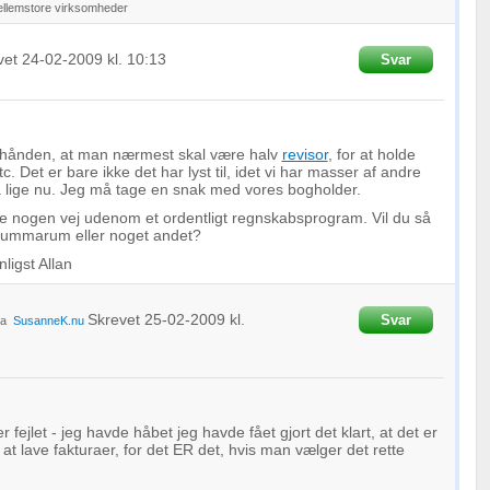
ellemstore virksomheder
vet
24-02-2009
kl. 10:13
Svar
terhånden, at man nærmest skal være halv
revisor
, for at holde
tc. Det er bare ikke det har lyst til, idet vi har masser af andre
å lige nu. Jeg må tage en snak med vores bogholder.
ke nogen vej udenom et ordentligt regnskabsprogram. Vil du så
mmarum eller noget andet?
ligst Allan
Skrevet
25-02-2009
kl.
Svar
ra
SusanneK.nu
 fejlet - jeg havde håbet jeg havde fået gjort det klart, at det er
at lave fakturaer, for det ER det, hvis man vælger det rette