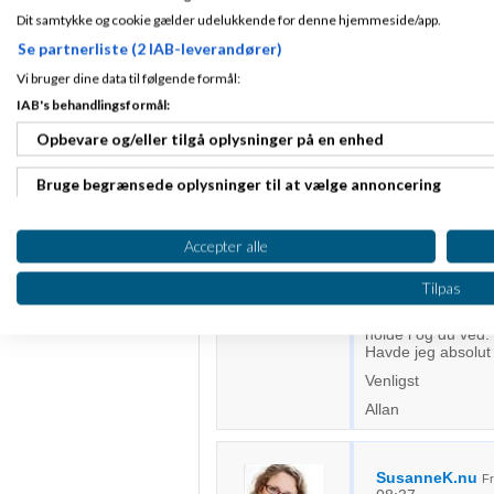
Tak for dit
indlæg
.
08
bruges til windows
Dit samtykke og cookie gælder udelukkende for denne hjemmeside/app.
Indlæg ialt:
225
papir. Det var gan
Se partnerliste (2 IAB-leverandører)
Har du en anbefal
Vi bruger dine data til følgende formål:
diverser kontoer e
IAB's behandlingsformål:
Venligst Allan
Opbevare og/eller tilgå oplysninger på en enhed
Faroemale
Skre
Bruge begrænsede oplysninger til at vælge annoncering
Oprette profiler til tilpasset annoncering
Hej Susanne.
Accepter alle
Tilmeldt 20. Jan
Hold da op en orden
08
Bruge profiler til at vælge tilpasset annoncering
viden for os her p
Tilpas
Indlæg ialt:
225
til at sætte mig i
bogholder er nok a
Oprette profiler for at tilpasse indhold
holde i og du ved.
Havde jeg absolut 
Bruge profiler til at vælge tilpasset indhold
Venligst
Allan
Måle annonceringseffektivitet
Måle indholdseffektivitet
SusanneK.nu
F