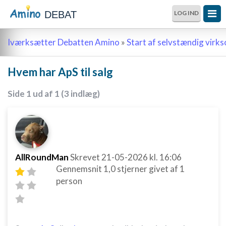
DEBAT
LOG IND
Iværksætter Debatten Amino
»
Start af selvstændig vir
Hvem har ApS til salg
Side 1 ud af 1 (3 indlæg)
AllRoundMan
Skrevet
21-05-2026
kl. 16:06
Gennemsnit
1,0
stjerner givet af
1
person