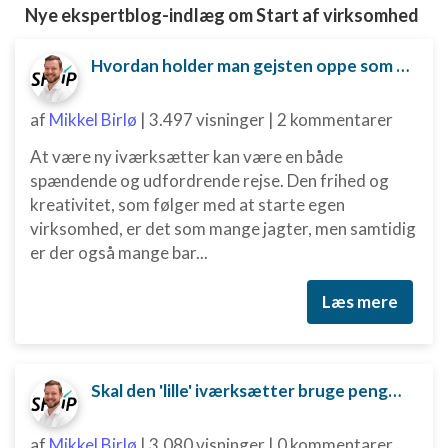
Nye ekspertblog-indlæg om Start af virksomhed
Måle indholdseffektivitet
Forstå målgrupper gennem statistikker eller
Hvordan holder man gejsten oppe som ny iværksætter?
kombinationer af oplysninger fra forskellige
kilder
af
Mikkel Birlø
|
3.497 visninger
|
2 kommentarer
Udvikle og forbedre tjenester
At være ny iværksætter kan være en både
Bruge begrænsede oplysninger til at vælge
spændende og udfordrende rejse. Den frihed og
indhold
kreativitet, som følger med at starte egen
IAB Special Features:
virksomhed, er det som mange jagter, men samtidig
er der også mange bar...
Bruge præcise geografiske
placeringsoplysninger
Læs mere
Identificere enheder baseret på aktivt
anmodede oplysninger
Ikke-IAB-behandlingsformål:
Skal den 'lille' iværksætter bruge penge på digital marketing?
Nødvendig
Ydeevne
af
Mikkel Birlø
|
3.080 visninger
|
0 kommentarer