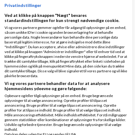
Kan jeg oprette en dansk virksomhed, hvis jeg
Privatindstillinger
bor fast i udlandet?
Ved at klikke på knappen "Nægt" bevares
standardindstillingen for kun strengt nødvendige cookie.
af
,
den 26-06-2026 kl.
Nyeste indlæg
PernilleL
Vi og vores partnere gemmer og/eller får adgang til oplysninger på en enhed,
15:56
såsom unikke ID'er i cookie og anden browserlagring for at behandle
personlige data. Nogle leverandører kan behandle dine personlige data
baseret på legitim interesse, for at gøre indsigelse mod dette åbne
2 svar
"Indstillinger". Du kan acceptere, afvise eller administrere dine indstillinger
ved at klikke på knappen "Administrer indstillinger" eller til enhver tid ved at
klikke på fingeraftryksknappen i nederste venstre hjørne af webstedet. For at
trække dit samtykke tilbage, klik på fingeraftrykket eller linket i sidefoden på
hjemmesiden og klik på menupunktet Mine data, på den side kan du trække
dit samtykke tilbage. Disse valg vil blive signaleret til vores partnere og vil ikke
Lukning af ApS med gæld og holdingselskab
påvirke browserdata.
af
,
den 05-05-2026 kl.
Nyeste indlæg
Herman-60
Vi og vores partnere behandler data for at analysere
hjemmesidens ydeevne og gøre følgende:
20:40
Opbevare og/eller tilgå oplysninger på en enhed. Bruge begrænsede
oplysninger til at vælge annoncering. Oprette profiler til tilpasset
4 svar
annoncering. Bruge profiler til at vælge tilpasset annoncering. Oprette
profiler for at tilpasse indhold. Bruge profiler til at vælge tilpasset indhold.
Måle annonceringseffektivitet. Måle indholdseffektivitet. Forstå målgrupper
gennem statistikker eller kombinationer af oplysninger fra forskellige kilder.
Udvikle og forbedre tjenester. Bruge begrænsede oplysninger til at vælge
indhold.
Data kan deles uden for EU og sendes til USA.