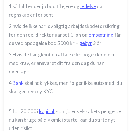
1 så fald er der jo bod til ejere og
ledelse
da
regnskab er for sent
2 hvis de ikke har lovpligtig arbejdsskadeforsikring
for den reg. direktør uanset 0 løn og
omsætning
får
du ved opdagelse bod 5000 kr +
gebyr
3 år
3 Hvis de har glemt en aftale eller nogen kommer
med krav, er ansvaret dit fra den dag du har
overtaget
4
Bank
skal nok lykkes, men følger ikke auto med, du
skal gennem ny KYC
5 for 20.000 i
kapital
, som jo er selskabets penge de
nu kan bruge på div omk i starte, kan du stifte nyt
uden risiko