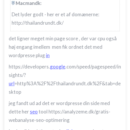
Macmandk:
Det lyder godt - her er et af domænerne:
http://thailandrundt.dk/
det ligner meget min page score , der var cpu også
høj engang imellem men fik ordnet det med
wordpresse plug
in
https://developers.
google
.com/speed/pagespeed/in
sights/?
url
=http%3A%2F%2Fthailandrundt.dk%2F&tab=de
sktop
jeg fandt ud ad det er wordpresse din side med
dette her
seo
tool https://analyzeme.dk/gratis-
webanalyse-seo-optimering