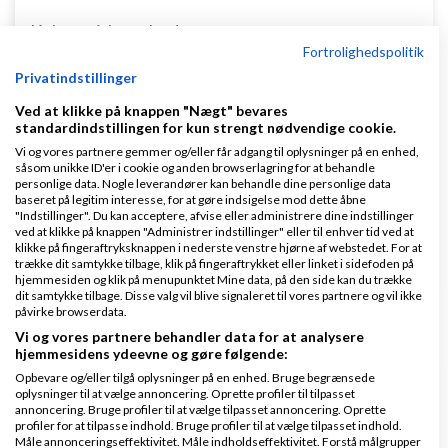
Køb en virksomhed
Fortrolighedspolitik
Køb en virksomhed med
Privatindstillinger
kunder og omsætning hos Saxis
www.saxis.dk
Ved at klikke på knappen "Nægt" bevares
standardindstillingen for kun strengt nødvendige cookie.
Vi og vores partnere gemmer og/eller får adgang til oplysninger på en enhed,
Dinero Regnskabsprogram
såsom unikke ID'er i cookie og anden browserlagring for at behandle
personlige data. Nogle leverandører kan behandle dine personlige data
Opret nemt og hurtigt fakturaer
baseret på legitim interesse, for at gøre indsigelse mod dette åbne
Lav gratis bruger på Dinero i dag
"Indstillinger". Du kan acceptere, afvise eller administrere dine indstillinger
ved at klikke på knappen "Administrer indstillinger" eller til enhver tid ved at
www.dinero.dk
klikke på fingeraftryksknappen i nederste venstre hjørne af webstedet. For at
trække dit samtykke tilbage, klik på fingeraftrykket eller linket i sidefoden på
hjemmesiden og klik på menupunktet Mine data, på den side kan du trække
dit samtykke tilbage. Disse valg vil blive signaleret til vores partnere og vil ikke
påvirke browserdata.
Nye ekspertblog-indlæg om E-handel
Vi og vores partnere behandler data for at analysere
hjemmesidens ydeevne og gøre følgende:
Opbevare og/eller tilgå oplysninger på en enhed. Bruge begrænsede
Hvorfor oplyse om AI?
oplysninger til at vælge annoncering. Oprette profiler til tilpasset
annoncering. Bruge profiler til at vælge tilpasset annoncering. Oprette
profiler for at tilpasse indhold. Bruge profiler til at vælge tilpasset indhold.
af
Mikkel deMib Svendsen
|
2.337 visninger
|
Måle annonceringseffektivitet. Måle indholdseffektivitet. Forstå målgrupper