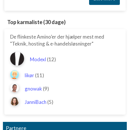
Nødvendig
Ydeevne
Top karmaliste (30 dage)
Funktionel
De flinkeste Amino’er der hjælper mest med
Annoncering / marketing
"Teknik, hosting & e-handelsløsninger"
Modexl
(12)
likør
(11)
gnowak
(9)
JanniBach
(5)
Partnere