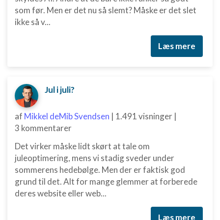
som før. Men er det nu så slemt? Måske er det slet
Måle annonceringseffektivitet
ikke så v...
Måle indholdseffektivitet
Læs mere
Forstå målgrupper gennem statistikker eller
kombinationer af oplysninger fra forskellige
kilder
Jul i juli?
Udvikle og forbedre tjenester
af
Mikkel deMib Svendsen
|
1.491 visninger
|
Bruge begrænsede oplysninger til at vælge
indhold
3 kommentarer
IAB Special Features:
Det virker måske lidt skørt at tale om
Bruge præcise geografiske
juleoptimering, mens vi stadig sveder under
placeringsoplysninger
sommerens hedebølge. Men der er faktisk god
grund til det. Alt for mange glemmer at forberede
Identificere enheder baseret på aktivt
deres website eller web...
anmodede oplysninger
Ikke-IAB-behandlingsformål:
Læs mere