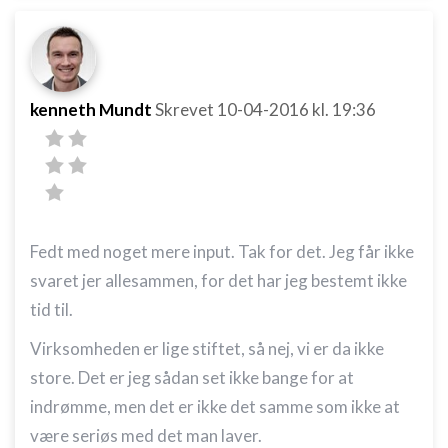
Måle indholdseffektivitet
Forstå målgrupper gennem statistikker eller
kombinationer af oplysninger fra forskellige
kenneth Mundt
Skrevet
10-04-2016
kl. 19:36
kilder
Udvikle og forbedre tjenester
Bruge begrænsede oplysninger til at vælge
indhold
IAB Special Features:
Fedt med noget mere input. Tak for det. Jeg får ikke
Bruge præcise geografiske
svaret jer allesammen, for det har jeg bestemt ikke
placeringsoplysninger
tid til.
Identificere enheder baseret på aktivt
Virksomheden er lige stiftet, så nej, vi er da ikke
anmodede oplysninger
store. Det er jeg sådan set ikke bange for at
Ikke-IAB-behandlingsformål:
indrømme, men det er ikke det samme som ikke at
Nødvendig
være seriøs med det man laver.