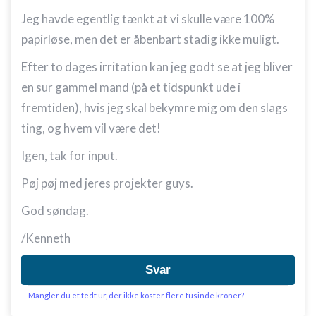
Ydeevne
Jeg havde egentlig tænkt at vi skulle være 100%
Funktionel
papirløse, men det er åbenbart stadig ikke muligt.
Annoncering / marketing
Efter to dages irritation kan jeg godt se at jeg bliver
en sur gammel mand (på et tidspunkt ude i
fremtiden), hvis jeg skal bekymre mig om den slags
ting, og hvem vil være det!
Igen, tak for input.
Pøj pøj med jeres projekter guys.
God søndag.
/Kenneth
Svar
Mangler du et fedt ur, der ikke koster flere tusinde kroner?