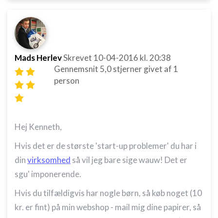
Mads Herlev
Skrevet
10-04-2016
kl. 20:38
Gennemsnit
5,0
stjerner givet af
1
person
Hej Kenneth,
Hvis det er de største 'start-up problemer' du har i
din
virksomhed
så vil jeg bare sige wauw! Det er
sgu' imponerende.
Hvis du tilfældigvis har nogle børn, så køb noget (10
kr. er fint) på min webshop - mail mig dine papirer, så