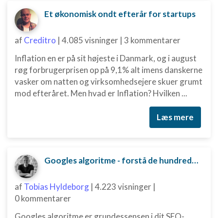
Et økonomisk ondt efterår for startups
af
Creditro
|
4.085 visninger
|
3 kommentarer
Inflation en er på sit højeste i Danmark, og i august
røg forbrugerprisen op på 9,1% alt imens danskerne
vasker om natten og virksomhedsejere skuer grumt
mod efteråret. Men hvad er Inflation? Hvilken ...
Læs mere
Googles algoritme - forstå de hundredvis af parametre bag
af
Tobias Hyldeborg
|
4.223 visninger
|
0 kommentarer
Googles algoritme er grundessensen i dit SEO-