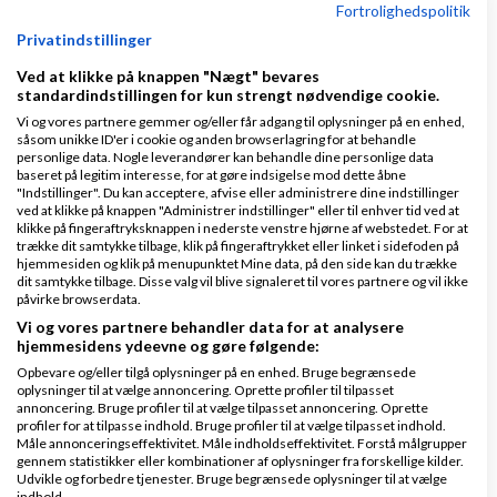
Fortrolighedspolitik
Privatindstillinger
Svar
Ved at klikke på knappen "Nægt" bevares
standardindstillingen for kun strengt nødvendige cookie.
Vi og vores partnere gemmer og/eller får adgang til oplysninger på en enhed,
såsom unikke ID'er i cookie og anden browserlagring for at behandle
personlige data. Nogle leverandører kan behandle dine personlige data
baseret på legitim interesse, for at gøre indsigelse mod dette åbne
"Indstillinger". Du kan acceptere, afvise eller administrere dine indstillinger
ved at klikke på knappen "Administrer indstillinger" eller til enhver tid ved at
klikke på fingeraftryksknappen i nederste venstre hjørne af webstedet. For at
trække dit samtykke tilbage, klik på fingeraftrykket eller linket i sidefoden på
Cookie - John Hannover
Skrevet
10-04-2016
kl.
hjemmesiden og klik på menupunktet Mine data, på den side kan du trække
12:46
dit samtykke tilbage. Disse valg vil blive signaleret til vores partnere og vil ikke
påvirke browserdata.
Gennemsnit
5,0
stjerner givet af
1
Vi og vores partnere behandler data for at analysere
person
hjemmesidens ydeevne og gøre følgende:
Opbevare og/eller tilgå oplysninger på en enhed. Bruge begrænsede
oplysninger til at vælge annoncering. Oprette profiler til tilpasset
annoncering. Bruge profiler til at vælge tilpasset annoncering. Oprette
profiler for at tilpasse indhold. Bruge profiler til at vælge tilpasset indhold.
Søren Alsbjerg Hørup:
Måle annonceringseffektivitet. Måle indholdseffektivitet. Forstå målgrupper
gennem statistikker eller kombinationer af oplysninger fra forskellige kilder.
Udvikle og forbedre tjenester. Bruge begrænsede oplysninger til at vælge
Algoritme til at undgå afhængigheden af en
indhold.