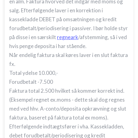
en alm. Faktura hvorved det indgår med moms og
salg. Efterfølgende laver i en korrektion i
kassekladde DEBET på omsætningen og kredit
forudbetalt/periodisering i passiver. I bør holde styr
på disse i en særskilt
regneark
/afstemming, så i ved
hvis penge deposita i har stående.
Når endelig faktura skal køres laver i en slut faktura
fx.
Total ydelse 10.000,-
Forudbetalt -7.500
Faktura total 2.500 hvilket så kommer korrekt ind.
(Eksempel regnet ex.moms - dette skal dog regnes
med ved hhv. A-conto/deposita opkrævning og slut
faktura, baseret på faktura total ex moms).
Efterfølgende indtægtsfører i vha. Kassekladden,
debet forudbetalt/periodisering og kredit