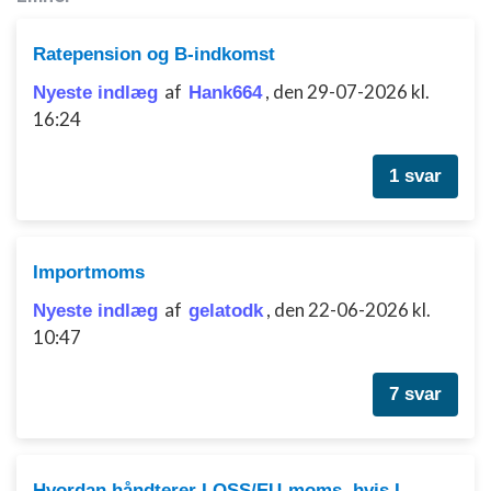
Oprette profiler for at tilpasse indhold
Ratepension og B-indkomst
Bruge profiler til at vælge tilpasset indhold
af
,
den 29-07-2026 kl.
Nyeste indlæg
Hank664
Måle annonceringseffektivitet
16:24
Måle indholdseffektivitet
1 svar
Forstå målgrupper gennem statistikker eller
kombinationer af oplysninger fra forskellige
kilder
Importmoms
Udvikle og forbedre tjenester
af
,
den 22-06-2026 kl.
Nyeste indlæg
gelatodk
Bruge begrænsede oplysninger til at vælge
10:47
indhold
IAB Special Features:
7 svar
Bruge præcise geografiske
placeringsoplysninger
Identificere enheder baseret på aktivt
Hvordan håndterer I OSS/EU-moms, hvis I