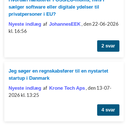
anmodede oplysninger
sælger software eller digitale ydelser til
Ikke-IAB-behandlingsformål:
privatpersoner i EU?
Nødvendig
af
,
den 22-06-2026
Nyeste indlæg
JohannesEEK
kl. 16:56
Ydeevne
Funktionel
2 svar
Annoncering / marketing
Jeg søger en regnskabsfører til en nystartet
startup i Danmark
af
,
den 13-07-
Nyeste indlæg
Krone Tech Aps
2026 kl. 13:25
4 svar