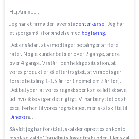
Hej Aminoer,
Jeg har et firma der laver
studenterkørsel
. Jeg har
et spørgsmål i forbindelse med
bogføring
.
Det er sådan, at vi modtager betalinger af flere
rater. Nogle kunder betaler over 2 gange, andre
over 4 gange. Vi står i den heldige situation, at
vores produkt er så eftertragtet, at vi modtager
første betaling 1-1,5 år før (Indimellem 2 år før).
Det betyder, at vores regnskaber kan se lidt skæve
ud, hvis ikke vi gør det rigtigt. Vi har benyttet os af
excel førhen til vores regnskaber, men skal skifte til
Dinero
nu.
Så vidt jeg har forstået, skal der oprettes en konto
man kan kalde 'Forudbetalinger fra kunder'. Her skal