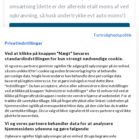
omsætning (dette er der allerede etalt moms af ved
opkrævning, så husk undertrykke evt auto moms!)
Svar
Fortrolighedspolitik
Privatindstillinger
Ved at klikke på knappen "Nægt" bevares
standardindstillingen for kun strengt nødvendige cookie.
Vi og vores partnere gemmer og/eller får adgang til oplysninger på en enhed,
såsom unikke ID'er i cookie og anden browserlagring for at behandle
personlige data. Nogle leverandører kan behandle dine personlige data
Cookie - John Hannover
Skrevet
25-01-2015
kl.
baseret på legitim interesse, for at gøre indsigelse mod dette åbne
"Indstillinger". Du kan acceptere, afvise eller administrere dine indstillinger
22:37
ved at klikke på knappen "Administrer indstillinger" eller til enhver tid ved at
klikke på fingeraftryksknappen i nederste venstre hjørne af webstedet. For at
trække dit samtykke tilbage, klik på fingeraftrykket eller linket i sidefoden på
hjemmesiden og klik på menupunktet Mine data, på den side kan du trække
dit samtykke tilbage. Disse valg vil blive signaleret til vores partnere og vil ikke
påvirke browserdata.
Vi og vores partnere behandler data for at analysere
hjemmesidens ydeevne og gøre følgende:
Cef:
Opbevare og/eller tilgå oplysninger på en enhed. Bruge begrænsede