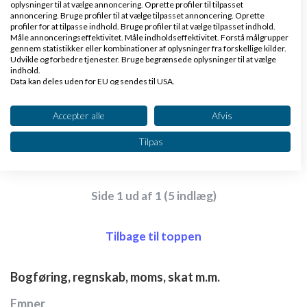
oplysninger til at vælge annoncering. Oprette profiler til tilpasset
Du får det forlerte fortegn på her (debet/kredit)
annoncering. Bruge profiler til at vælge tilpasset annoncering. Oprette
profiler for at tilpasse indhold. Bruge profiler til at vælge tilpasset indhold.
ja vist tak - men ellers har vi samme metode
Jeg
Måle annonceringseffektivitet. Måle indholdseffektivitet. Forstå målgrupper
gennem statistikker eller kombinationer af oplysninger fra forskellige kilder.
kan ikke selv finde ud af at undertrykke moms i min
Udvikle og forbedre tjenester. Bruge begrænsede oplysninger til at vælge
indhold.
test
dinero - så evt lav en konto uden
Data kan deles uden for EU og sendes til USA.
Dit samtykke og cookie gælder udelukkende for denne hjemmeside/app.
Svar
Se partnerliste (2 IAB-leverandører)
Accepter alle
Afvis
Venligst John Hannover - Gode råd på Ivæksætter bloggen
Vi bruger dine data til følgende formål:
Tilpas
IAB's behandlingsformål:
Opbevare og/eller tilgå oplysninger på en
enhed
Side 1 ud af 1 (5 indlæg)
Bruge begrænsede oplysninger til at vælge
annoncering
Tilbage til toppen
Oprette profiler til tilpasset annoncering
Bogføring, regnskab, moms, skat m.m.
Bruge profiler til at vælge tilpasset
annoncering
Emner