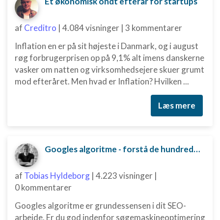
Et økonomisk ondt efterår for startups
af
Creditro
|
4.084 visninger
|
3 kommentarer
Inflation en er på sit højeste i Danmark, og i august
røg forbrugerprisen op på 9,1% alt imens danskerne
vasker om natten og virksomhedsejere skuer grumt
mod efteråret. Men hvad er Inflation? Hvilken ...
Læs mere
Googles algoritme - forstå de hundredvis af parametre bag
af
Tobias Hyldeborg
|
4.223 visninger
|
0 kommentarer
Googles algoritme er grundessensen i dit SEO-
arbejde. Er du god indenfor søgemaskineoptimering