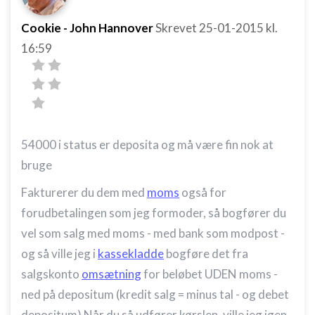
Cookie - John Hannover
Skrevet
25-01-2015
kl.
16:59
54000 i status er deposita og må være fin nok at
bruge
Fakturerer du dem med
moms
også for
forudbetalingen som jeg formoder, så bogfører du
vel som salg med moms - med bank som modpost -
og så ville jeg i
kassekladde
bogføre det fra
salgskonto
omsætning
for beløbet UDEN moms -
ned på depositum (kredit salg = minus tal - og debet
depositum) Når du så udfører kørslen, ville jeg igen