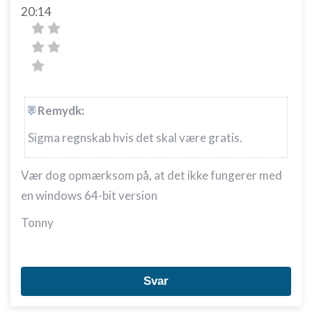
20:14
Identificere enheder baseret på aktivt
anmodede oplysninger
Ikke-IAB-behandlingsformål:
Nødvendig
Ydeevne
Remydk:
Funktionel
Sigma regnskab hvis det skal være gratis.
Annoncering / marketing
Vær dog opmærksom på, at det ikke fungerer med
en windows 64-bit version
Tonny
Svar