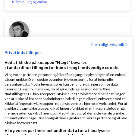
Billy's Billing og Amino
Fortrolighedspolitik
Simon K. Kronmose
Skrevet
05-02-2012
kl. 17:46
Privatindstillinger
Ved at klikke på knappen "Nægt" bevares
standardindstillingen for kun strengt nødvendige cookie.
Vi og vores partnere gemmer og/eller får adgang til oplysninger på en enhed,
såsom unikke ID'er i cookie og anden browserlagring for at behandle
personlige data. Nogle leverandører kan behandle dine personlige data
Rettet mod Holmberg-Hansen Group
baseret på legitim interesse, for at gøre indsigelse mod dette åbne
"Indstillinger". Du kan acceptere, afvise eller administrere dine indstillinger
ved at klikke på knappen "Administrer indstillinger" eller til enhver tid ved at
Jeg har købt jeres Lo** Og jeg er meget skuffet,
klikke på fingeraftryksknappen i nederste venstre hjørne af webstedet. For at
trække dit samtykke tilbage, klik på fingeraftrykket eller linket i sidefoden på
programmet køre fint "prøveperioden ud" indtil man
hjemmesiden og klik på menupunktet Mine data, på den side kan du trække
kommer op på 80 posteringer så crasher det
dit samtykke tilbage. Disse valg vil blive signaleret til vores partnere og vil ikke
påvirke browserdata.
konstant. Support er ikke til at få fat i, man kan ikke
Vi og vores partnere behandler data for at analysere