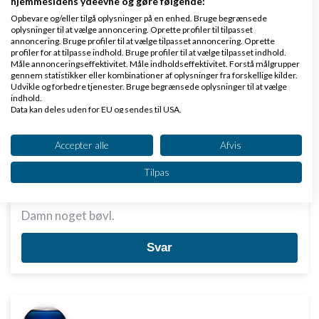
komme i kontakt med jer overhoved har enda
hjemmesidens ydeevne og gøre følgende:
Opbevare og/eller tilgå oplysninger på en enhed. Bruge begrænsede
prøvet igennem politiet at få et nr. til jer "offentligt
oplysninger til at vælge annoncering. Oprette profiler til tilpasset
annoncering. Bruge profiler til at vælge tilpasset annoncering. Oprette
nr"!. men ingen numre i svare på. Havde det ikke
profiler for at tilpasse indhold. Bruge profiler til at vælge tilpasset indhold.
været fordi jeg havde for travlt og det småpenge vi
Måle annonceringseffektivitet. Måle indholdseffektivitet. Forstå målgrupper
gennem statistikker eller kombinationer af oplysninger fra forskellige kilder.
snakker om så havde jeg meldt jer til
Udvikle og forbedre tjenester. Bruge begrænsede oplysninger til at vælge
indhold.
forbrugerombudsmanden
. men ok det kan nås
Data kan deles uden for EU og sendes til USA.
endnu.
Dit samtykke og cookie gælder udelukkende for denne hjemmeside/app.
Se partnerliste (2 IAB-leverandører)
Accepter alle
Afvis
Jeg kan kun på det kraftiste fraråde Holmberg-
Vi bruger dine data til følgende formål:
Tilpas
hansen Finace CE
IAB's behandlingsformål:
Opbevare og/eller tilgå oplysninger på en
Damn noget bøvl.
enhed
Bruge begrænsede oplysninger til at vælge
Svar
annoncering
Oprette profiler til tilpasset annoncering
Bruge profiler til at vælge tilpasset