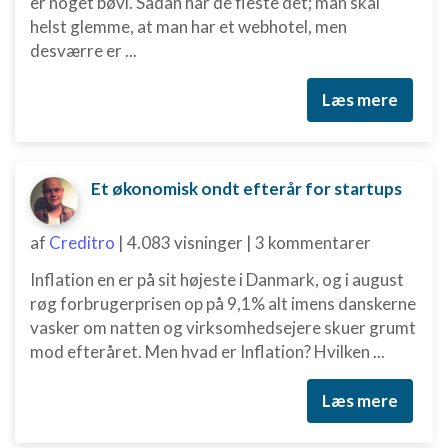
er noget bøvl. Sådan har de fleste det; man skal
helst glemme, at man har et webhotel, men
desværre er ...
Læs mere
Et økonomisk ondt efterår for startups
af
Creditro
|
4.083 visninger
|
3 kommentarer
Inflation en er på sit højeste i Danmark, og i august
røg forbrugerprisen op på 9,1% alt imens danskerne
vasker om natten og virksomhedsejere skuer grumt
mod efteråret. Men hvad er Inflation? Hvilken ...
Læs mere