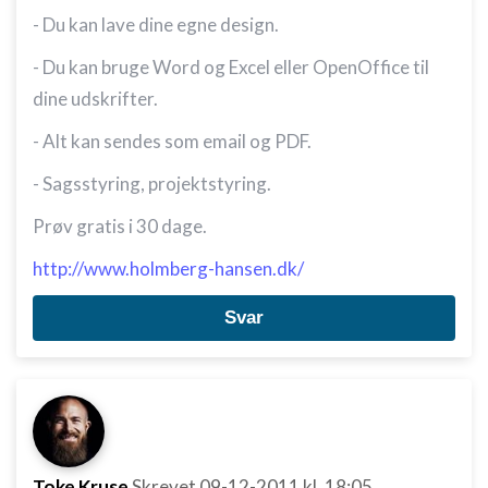
- Du kan lave dine egne design.
- Du kan bruge Word og Excel eller OpenOffice til
dine udskrifter.
- Alt kan sendes som email og PDF.
- Sagsstyring, projektstyring.
Prøv gratis i 30 dage.
http://www.holmberg-hansen.dk/
Svar
Toke Kruse
Skrevet
09-12-2011
kl. 18:05