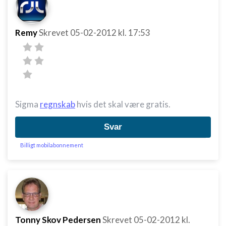
annoncering
Oprette profiler for at tilpasse indhold
Remy
Skrevet
05-02-2012
kl. 17:53
Bruge profiler til at vælge tilpasset indhold
Måle annonceringseffektivitet
Måle indholdseffektivitet
Sigma
regnskab
hvis det skal være gratis.
Forstå målgrupper gennem statistikker eller
kombinationer af oplysninger fra forskellige
kilder
Svar
Billigt mobilabonnement
Udvikle og forbedre tjenester
Bruge begrænsede oplysninger til at vælge
indhold
IAB Special Features:
Bruge præcise geografiske
placeringsoplysninger
Tonny Skov Pedersen
Skrevet
05-02-2012
kl.