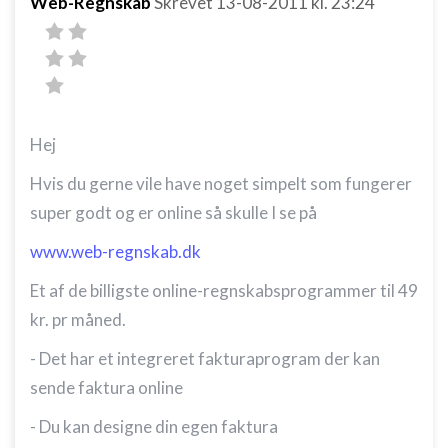
Web-Regnskab
Skrevet
13-08-2011
kl. 23:24
Hej
Hvis du gerne vile have noget simpelt som fungerer
super godt og er online så skulle I se på
www.web-regnskab.dk
Et af de billigste online-regnskabsprogrammer til 49
kr. pr måned.
- Det har et integreret fakturaprogram der kan
sende faktura online
- Du kan designe din egen faktura