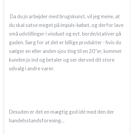
kombinationer af oplysninger fra forskellige
kilder
Da du jo arbejder med brugskunst, vil jeg mene, at
Udvikle og forbedre tjenester
du skal satse meget på impuls-købet, og derfor lave
Bruge begrænsede oplysninger til at vælge
små udstillinger i vinduet og evt. borde/stativer på
indhold
gaden. Sørg for at det er billige produkter - hvis du
IAB Special Features:
sælger en eller anden sjov ting til en 20''er, kommer
Bruge præcise geografiske
kunden jo ind og betaler og ser derved dit store
placeringsoplysninger
udvalg i andre varer.
Identificere enheder baseret på aktivt
anmodede oplysninger
Ikke-IAB-behandlingsformål:
Nødvendig
Ydeevne
Desuden er det en mægtig god idé med den der
handelsstandsforening...
Funktionel
Annoncering / marketing