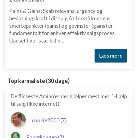
Pains & Gains: Skab relevans, urgency og
beslutningskraft i dit salg At forstå kundens
smertepunkter (pains) og gevinster (gains) er
fundamentalt for enhver effektiv salgsproces.
Uanset hvor stærk din...
Læs mere
Top karmaliste (30 dage)
De flinkeste Amino’er der hjælper mest med "Hjælp
til salg (Ikke internet)"
cookie2000
(7)
Rabatkongen
(7)