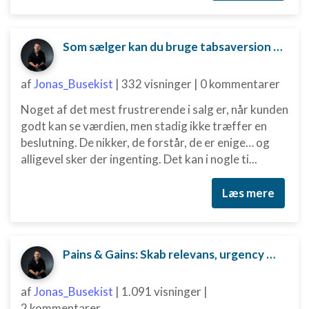
Som sælger kan du bruge tabsaversion til at skubbe kunden mod en beslutning.
af
Jonas_Busekist
|
332 visninger
|
0 kommentarer
Noget af det mest frustrerende i salg er, når kunden
godt kan se værdien, men stadig ikke træffer en
beslutning. De nikker, de forstår, de er enige… og
alligevel sker der ingenting. Det kan i nogle ti...
Læs mere
Pains & Gains: Skab relevans, urgency og beslutningskraft i dit salg
af
Jonas_Busekist
|
1.091 visninger
|
2 kommentarer