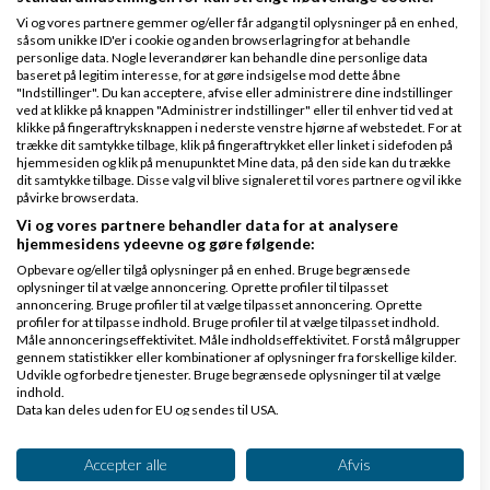
Vi og vores partnere gemmer og/eller får adgang til oplysninger på en enhed,
såsom unikke ID'er i cookie og anden browserlagring for at behandle
personlige data. Nogle leverandører kan behandle dine personlige data
baseret på legitim interesse, for at gøre indsigelse mod dette åbne
"Indstillinger". Du kan acceptere, afvise eller administrere dine indstillinger
Martin Bengaard
Skrevet
11-07-2005
kl. 15:35
ved at klikke på knappen "Administrer indstillinger" eller til enhver tid ved at
klikke på fingeraftryksknappen i nederste venstre hjørne af webstedet. For at
trække dit samtykke tilbage, klik på fingeraftrykket eller linket i sidefoden på
hjemmesiden og klik på menupunktet Mine data, på den side kan du trække
dit samtykke tilbage. Disse valg vil blive signaleret til vores partnere og vil ikke
påvirke browserdata.
Vi og vores partnere behandler data for at analysere
hjemmesidens ydeevne og gøre følgende:
Hej Lise,
Opbevare og/eller tilgå oplysninger på en enhed. Bruge begrænsede
oplysninger til at vælge annoncering. Oprette profiler til tilpasset
annoncering. Bruge profiler til at vælge tilpasset annoncering. Oprette
profiler for at tilpasse indhold. Bruge profiler til at vælge tilpasset indhold.
Det er altid et godt spørgsmål... Jeg arbejder til
Måle annonceringseffektivitet. Måle indholdseffektivitet. Forstå målgrupper
gennem statistikker eller kombinationer af oplysninger fra forskellige kilder.
dagligt med at markedsføre små lokale butikker
Udvikle og forbedre tjenester. Bruge begrænsede oplysninger til at vælge
indhold.
(kiosker og købmænd... lad os bare kalde det en l....-
Data kan deles uden for EU og sendes til USA.
branche)
Dit samtykke og cookie gælder udelukkende for denne hjemmeside/app.
Se partnerliste (2 IAB-leverandører)
Accepter alle
Afvis