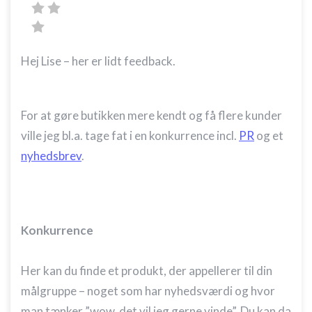
Hej Lise – her er lidt feedback.
For at gøre butikken mere kendt og få flere kunder
ville jeg bl.a. tage fat i en konkurrence incl.
PR
og et
nyhedsbrev
.
Konkurrence
Her kan du finde et produkt, der appellerer til din
målgruppe – noget som har nyhedsværdi og hvor
man tænker ”wow, det vil jeg gerne vinde”. Du kan da