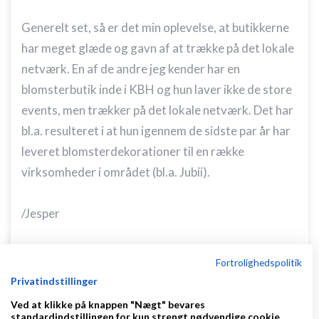
Generelt set, så er det min oplevelse, at butikkerne
har meget glæde og gavn af at trække på det lokale
netværk. En af de andre jeg kender har en
blomsterbutik inde i KBH og hun laver ikke de store
events, men trækker på det lokale netværk. Det har
bl.a. resulteret i at hun igennem de sidste par år har
leveret blomsterdekorationer til en række
virksomheder i området (bl.a. Jubii).
/Jesper
www.MediaMouse.dk
-
www.marinefolie.dk
Fortrolighedspolitik
Privatindstillinger
Svar
Ved at klikke på knappen "Nægt" bevares
standardindstillingen for kun strengt nødvendige cookie.