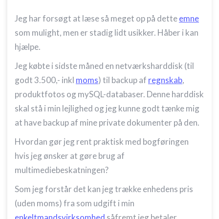
Jeg har forsøgt at læse så meget op på dette
emne
som mulight, men er stadig lidt usikker. Håber i kan
hjælpe.
Jeg købte i sidste måned en netværksharddisk (til
godt 3.500,- inkl
moms
) til backup af
regnskab
,
produktfotos og mySQL-databaser. Denne harddisk
skal stå i min lejlighed og jeg kunne godt tænke mig
at have backup af mine private dokumenter på den.
Hvordan gør jeg rent praktisk med bogføringen
hvis jeg ønsker at gøre brug af
multimediebeskatningen?
Som jeg forstår det kan jeg trække enhedens pris
(uden moms) fra som udgift i min
enkeltmandsvirksomhed
såfremt jeg betaler