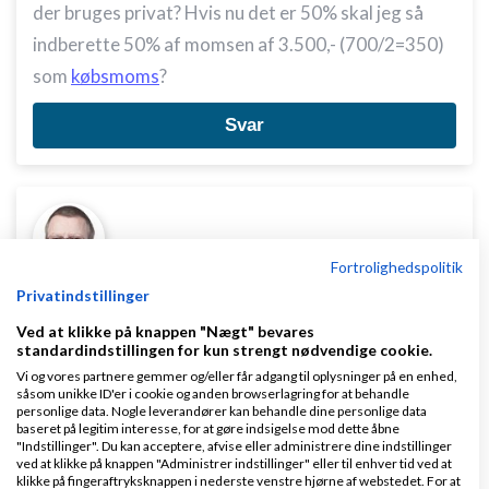
der bruges privat? Hvis nu det er 50% skal jeg så
indberette 50% af momsen af 3.500,- (700/2=350)
som
købsmoms
?
Svar
Fortrolighedspolitik
Michael V. Kristensen
Skrevet
09-02-2011
kl.
Privatindstillinger
17:03
Ved at klikke på knappen "Nægt" bevares
standardindstillingen for kun strengt nødvendige cookie.
Vi og vores partnere gemmer og/eller får adgang til oplysninger på en enhed,
såsom unikke ID'er i cookie og anden browserlagring for at behandle
personlige data. Nogle leverandører kan behandle dine personlige data
baseret på legitim interesse, for at gøre indsigelse mod dette åbne
"Indstillinger". Du kan acceptere, afvise eller administrere dine indstillinger
ved at klikke på knappen "Administrer indstillinger" eller til enhver tid ved at
Selv tak.
klikke på fingeraftryksknappen i nederste venstre hjørne af webstedet. For at