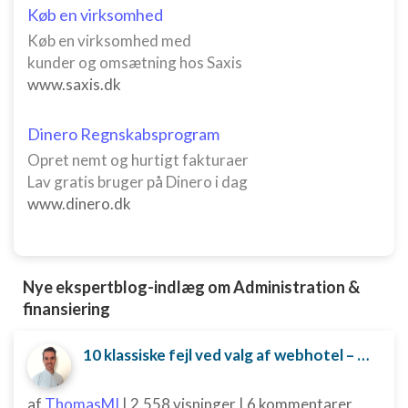
Køb en virksomhed
Køb en virksomhed med
kunder og omsætning hos Saxis
www.saxis.dk
Dinero Regnskabsprogram
Opret nemt og hurtigt fakturaer
Lav gratis bruger på Dinero i dag
www.dinero.dk
Nye ekspertblog-indlæg om Administration &
finansiering
10 klassiske fejl ved valg af webhotel – og hvordan du undgår dem
af
ThomasMI
|
2.558 visninger
|
6 kommentarer