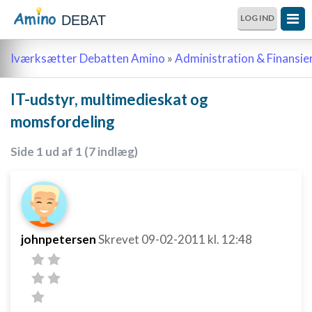
DEBAT
LOG IND
Iværksætter Debatten Amino
»
Administration & Finansie
IT-udstyr, multimedieskat og
momsfordeling
Side 1 ud af 1 (7 indlæg)
johnpetersen
Skrevet
09-02-2011
kl. 12:48