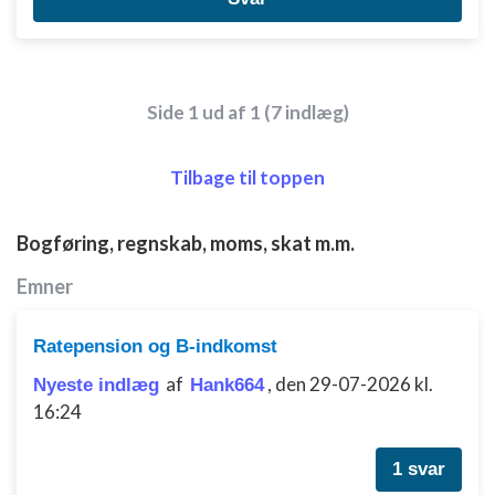
annoncering
Oprette profiler til tilpasset annoncering
Bruge profiler til at vælge tilpasset
Side 1 ud af 1 (7 indlæg)
annoncering
Oprette profiler for at tilpasse indhold
Tilbage til toppen
Bruge profiler til at vælge tilpasset indhold
Bogføring, regnskab, moms, skat m.m.
Måle annonceringseffektivitet
Emner
Måle indholdseffektivitet
Forstå målgrupper gennem statistikker eller
Ratepension og B-indkomst
kombinationer af oplysninger fra forskellige
af
,
den 29-07-2026 kl.
kilder
Nyeste indlæg
Hank664
16:24
Udvikle og forbedre tjenester
1 svar
Bruge begrænsede oplysninger til at vælge
indhold