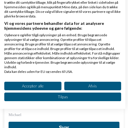
trække dit samtykke tilbage, klik på fingeraftrykket eller linket i sidefoden på
hjemmesiden og klik på menupunktet Mine data, på den side kan du trække
Det er 250 kr.
pr
. måned det er aktivt, så når du først starter i december,
dit samtykke tilbage. Disse valg vil blive signaleret til vores partnere og vil ikke
påvirke browserdata.
er det 250 kr. i 2010.
Vi og vores partnere behandler data for at analysere
hjemmesidens ydeevne og gøre følgende:
Du laver en konto uden momskode (f.eks. lige under telefon) som du
Opbevare og/eller tilgå oplysninger på en enhed. Bruge begrænsede
kan kalde multimediebeskatning. Den krediterer du 250 kr. og så laver
oplysninger til at vælge annoncering. Oprette profiler til tilpasset
annoncering. Bruge profiler til at vælge tilpasset annoncering. Oprette
du en konto i balancen lige under "hævet privat" som du debiterer de
profiler for at tilpasse indhold. Bruge profiler til at vælge tilpasset indhold.
Måle annonceringseffektivitet. Måle indholdseffektivitet. Forstå målgrupper
250 kr.
gennem statistikker eller kombinationer af oplysninger fra forskellige kilder.
Udvikle og forbedre tjenester. Bruge begrænsede oplysninger til at vælge
indhold.
Anskaffelsen (uden moms) samt den private momsandel (hvis det i dette
Data kan deles uden for EU og sendes til USA.
tilfælde er 50% af 700 kr. - altså 350 kr.) debiterer du smsåanskaffelser.
Dit samtykke og cookie gælder udelukkende for denne hjemmeside/app.
Se partnerliste (2 IAB-leverandører)
Så debiterer du
indgående moms
med den erhvervsmæssige del af
Accepter alle
Afvis
Vi bruger dine data til følgende formål:
momsen, og krediterer
bank
eller hvordan du nu har betalt den.
Tilpas
IAB's behandlingsformål:
mvh
Opbevare og/eller tilgå oplysninger på en
enhed
Michael
Bruge begrænsede oplysninger til at vælge
Svar