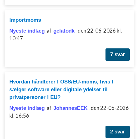
IAB Special Features:
Bruge præcise geografiske
Importmoms
placeringsoplysninger
af
,
den 22-06-2026 kl.
Nyeste indlæg
gelatodk
Identificere enheder baseret på aktivt
10:47
anmodede oplysninger
Ikke-IAB-behandlingsformål:
7 svar
Nødvendig
Ydeevne
Hvordan håndterer I OSS/EU-moms, hvis I
Funktionel
sælger software eller digitale ydelser til
privatpersoner i EU?
Annoncering / marketing
af
,
den 22-06-2026
Nyeste indlæg
JohannesEEK
kl. 16:56
2 svar