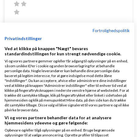
Hej igen.
Fortrolighedspolitik
Privatindstillinger
Kørebog i Excel ark...jo er o,k,
Ved at klikke på knappen "Nægt" bevares
Jamen så skal du jo lave et regnestykke km
standardindstillingen for kun strengt nødvendige cookie.
Vi og vores partnere gemmer og/eller får adgang til oplysninger på en enhed,
erhvrv/privat...udbetaling af kørepenge...
såsom unikke ID'er i cookie og anden browserlagring for at behandle
personlige data. Nogle leverandører kan behandle dine personlige data
evt. fordeling af faktiske
omkostninger
i forhold til
baseret på legitim interesse, for at gøre indsigelse mod dette åbne
"Indstillinger". Du kan acceptere, afvise eller administrere dine indstillinger
kørsel mv.
ved at klikke på knappen "Administrer indstillinger" eller til enhver tid ved at
klikke på fingeraftryksknappen i nederste venstre hjørne af webstedet. For at
Fri bil kan du glemme alt om..med så billig en vil.
trække dit samtykke tilbage, klik på fingeraftrykket eller linket i sidefoden på
hjemmesiden og klik på menupunktet Mine data, på den side kan du trække
dit samtykke tilbage. Disse valg vil blive signaleret til vores partnere og vil ikke
MvH
påvirke browserdata.
Vi og vores partnere behandler data for at analysere
Peter
hjemmesidens ydeevne og gøre følgende:
Opbevare og/eller tilgå oplysninger på en enhed. Bruge begrænsede
Svar
oplysninger til at vælge annoncering. Oprette profiler til tilpasset