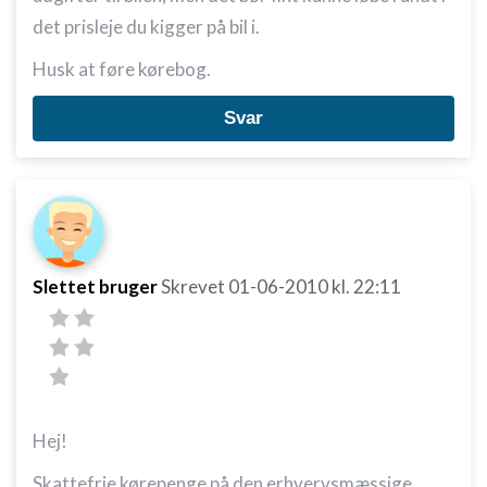
det prisleje du kigger på bil i.
Husk at føre kørebog.
Svar
Slettet bruger
Skrevet
01-06-2010
kl. 22:11
Hej!
Skattefrie kørepenge på den erhvervsmæssige