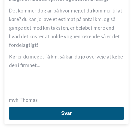
Ikke-IAB-behandlingsformål:
Det kommer dog an på hvor meget du kommer til at
Nødvendig
køre? du kan jo lave et estimat på antal km. og så
gange det med km taksten, er beløbet mere end
Ydeevne
hvad det koster at holde vognen kørende så er det
Funktionel
fordelagtigt!
Annoncering / marketing
Kører du meget få km. så kan du jo overveje at købe
den i firmaet...
mvh Thomas
Svar