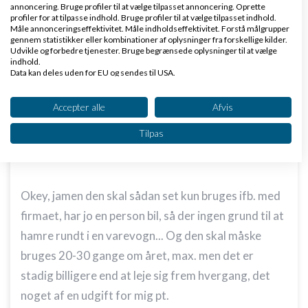
annoncering. Bruge profiler til at vælge tilpasset annoncering. Oprette
profiler for at tilpasse indhold. Bruge profiler til at vælge tilpasset indhold.
Måle annonceringseffektivitet. Måle indholdseffektivitet. Forstå målgrupper
gennem statistikker eller kombinationer af oplysninger fra forskellige kilder.
Udvikle og forbedre tjenester. Bruge begrænsede oplysninger til at vælge
indhold.
Data kan deles uden for EU og sendes til USA.
Dit samtykke og cookie gælder udelukkende for denne hjemmeside/app.
The-shop.dk
Skrevet
01-06-2010
kl. 22:23
Se partnerliste (2 IAB-leverandører)
Accepter alle
Afvis
Vi bruger dine data til følgende formål:
Tilpas
IAB's behandlingsformål:
Opbevare og/eller tilgå oplysninger på en
enhed
Okey, jamen den skal sådan set kun bruges ifb. med
Bruge begrænsede oplysninger til at vælge
firmaet, har jo en person bil, så der ingen grund til at
annoncering
hamre rundt i en varevogn... Og den skal måske
Oprette profiler til tilpasset annoncering
bruges 20-30 gange om året, max. men det er
Bruge profiler til at vælge tilpasset
stadig billigere end at leje sig frem hvergang, det
annoncering
noget af en udgift for mig pt.