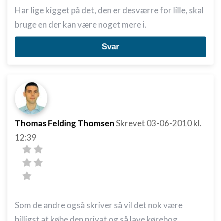
Oprette profiler for at tilpasse indhold
Har lige kigget på det, den er desværre for lille, skal
Bruge profiler til at vælge tilpasset indhold
bruge en der kan være noget mere i.
Måle annonceringseffektivitet
Svar
Måle indholdseffektivitet
Forstå målgrupper gennem statistikker eller
kombinationer af oplysninger fra forskellige
kilder
Udvikle og forbedre tjenester
Thomas Felding Thomsen
Skrevet
03-06-2010
kl.
12:39
Bruge begrænsede oplysninger til at vælge
indhold
IAB Special Features:
Bruge præcise geografiske
placeringsoplysninger
Som de andre også skriver så vil det nok være
Identificere enheder baseret på aktivt
anmodede oplysninger
billigst at købe den privat og så lave kørebog.