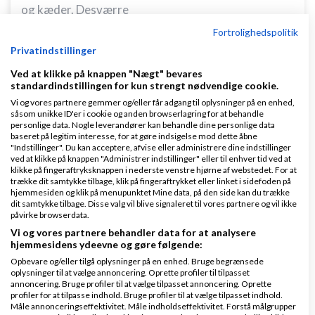
og kæder. Desværre
Fortrolighedspolitik
Hilsen Viggo
Privatindstillinger
Svar
Ved at klikke på knappen "Nægt" bevares
standardindstillingen for kun strengt nødvendige cookie.
vP Faktura er et nemt og kraftfuldt faktureringsprogram
Vi og vores partnere gemmer og/eller får adgang til oplysninger på en enhed,
såsom unikke ID'er i cookie og anden browserlagring for at behandle
personlige data. Nogle leverandører kan behandle dine personlige data
baseret på legitim interesse, for at gøre indsigelse mod dette åbne
"Indstillinger". Du kan acceptere, afvise eller administrere dine indstillinger
ved at klikke på knappen "Administrer indstillinger" eller til enhver tid ved at
klikke på fingeraftryksknappen i nederste venstre hjørne af webstedet. For at
trække dit samtykke tilbage, klik på fingeraftrykket eller linket i sidefoden på
hjemmesiden og klik på menupunktet Mine data, på den side kan du trække
jmaigaard
Skrevet
30-09-2016
kl. 12:39
dit samtykke tilbage. Disse valg vil blive signaleret til vores partnere og vil ikke
påvirke browserdata.
Vi og vores partnere behandler data for at analysere
hjemmesidens ydeevne og gøre følgende:
Opbevare og/eller tilgå oplysninger på en enhed. Bruge begrænsede
oplysninger til at vælge annoncering. Oprette profiler til tilpasset
annoncering. Bruge profiler til at vælge tilpasset annoncering. Oprette
profiler for at tilpasse indhold. Bruge profiler til at vælge tilpasset indhold.
Hej Viggo
Måle annonceringseffektivitet. Måle indholdseffektivitet. Forstå målgrupper