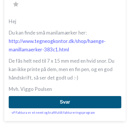
Måle annonceringseffektivitet
Hej
Måle indholdseffektivitet
Du kan finde små manilamærker her:
Forstå målgrupper gennem statistikker eller
kombinationer af oplysninger fra forskellige
http://www.tegneogkontor.dk/shop/haenge-
kilder
manillamaerker-383c1.html
Udvikle og forbedre tjenester
De fås helt ned til 7 x 15 mm med en hvid snor. Du
Bruge begrænsede oplysninger til at vælge
kan ikke printe på dem, men en fin pen, og en god
indhold
håndskrift, så ser det godt ud :-)
IAB Special Features:
Mvh. Viggo Poulsen
Bruge præcise geografiske
placeringsoplysninger
Svar
Identificere enheder baseret på aktivt
anmodede oplysninger
vP Faktura er et nemt og kraftfuldt faktureringsprogram
Ikke-IAB-behandlingsformål: