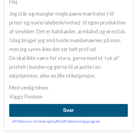
Hej
Jeg står og mangler nogle pæne mærkater ( til
priser og materialebeskrivelse) til egen produktion
af smykker. Det er halskæder, armbånd og ørestick.
I dag bruger jeg små hvide manilamærker på snor,
men jeg synes ikke det ser helt prof ud.
De skal ikke være for store, gerne med et 'ryk af'
prisfelt i bunden og gerne til at putte i en
inkjetprinter, eller en lille etiketprinter.
Med venlig hilsen
Viggo Poulsen
Svar
vP Faktura er et nemt og kraftfuldt faktureringsprogram