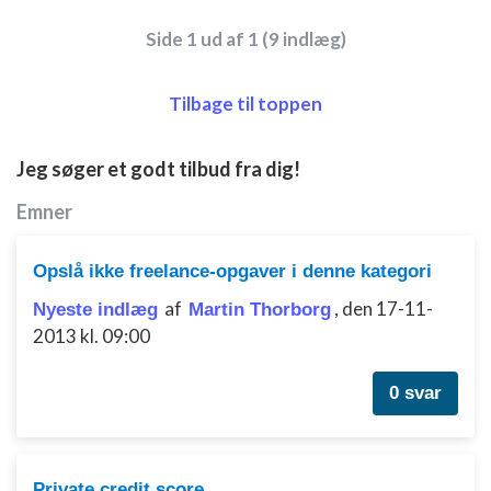
Nødvendig
Side 1 ud af 1 (9 indlæg)
Ydeevne
Funktionel
Tilbage til toppen
Annoncering / marketing
Jeg søger et godt tilbud fra dig!
Emner
Opslå ikke freelance-opgaver i denne kategori
af
,
den 17-11-
Nyeste indlæg
Martin Thorborg
2013 kl. 09:00
0 svar
Private credit score