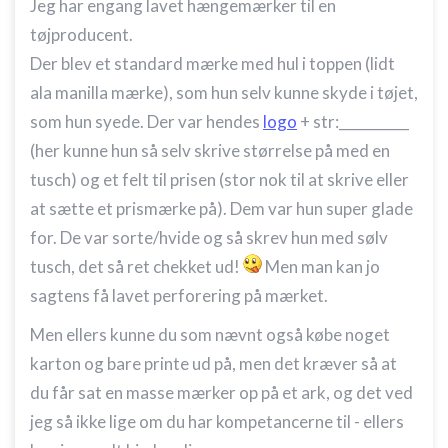
Jeg har engang lavet hængemærker til en
tøjproducent.
Der blev et standard mærke med hul i toppen (lidt
ala manilla mærke), som hun selv kunne skyde i tøjet,
som hun syede. Der var hendes
logo
+ str:__________
(her kunne hun så selv skrive størrelse på med en
tusch) og et felt til prisen (stor nok til at skrive eller
at sætte et prismærke på). Dem var hun super glade
for. De var sorte/hvide og så skrev hun med sølv
tusch, det så ret chekket ud!
Men man kan jo
sagtens få lavet perforering på mærket.
Men ellers kunne du som nævnt også købe noget
karton og bare printe ud på, men det kræver så at
du får sat en masse mærker op på et ark, og det ved
jeg så ikke lige om du har kompetancerne til - ellers