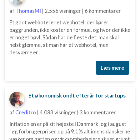
af
ThomasMI
|
2.556 visninger
|
6 kommentarer
Ydeevne
Et godt webhotel er et webhotel, der kører i
Funktionel
baggrunden, ikke koster en formue, og hvor der ikke
er noget bøvl. Sådan har de fleste det; man skal
Annoncering / marketing
helst glemme, at man har et webhotel, men
desværre er ...
Læs mere
Et økonomisk ondt efterår for startups
af
Creditro
|
4.083 visninger
|
3 kommentarer
Inflation en er på sit højeste i Danmark, og i august
røg forbrugerprisen op på 9,1% alt imens danskerne
vasker om natten og virksomhedsejere skuer grumt