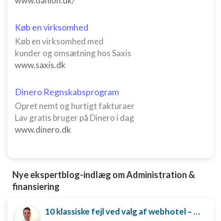
www.danlon.dk/
Måle annonceringseffektivitet
Køb en virksomhed
Måle indholdseffektivitet
Køb en virksomhed med
kunder og omsætning hos Saxis
Forstå målgrupper gennem statistikker eller
kombinationer af oplysninger fra forskellige
www.saxis.dk
kilder
Udvikle og forbedre tjenester
Dinero Regnskabsprogram
Opret nemt og hurtigt fakturaer
Bruge begrænsede oplysninger til at vælge
Lav gratis bruger på Dinero i dag
indhold
www.dinero.dk
IAB Special Features:
Bruge præcise geografiske
placeringsoplysninger
Nye ekspertblog-indlæg om Administration &
Identificere enheder baseret på aktivt
finansiering
anmodede oplysninger
Ikke-IAB-behandlingsformål:
10 klassiske fejl ved valg af webhotel – og hvordan du undgår dem
Nødvendig