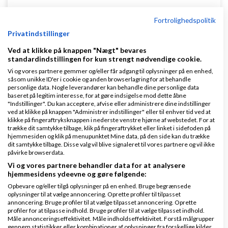
Svar
Fortrolighedspolitik
Privatindstillinger
vP Faktura er et nemt og kraftfuldt faktureringsprogram
Ved at klikke på knappen "Nægt" bevares
standardindstillingen for kun strengt nødvendige cookie.
Vi og vores partnere gemmer og/eller får adgang til oplysninger på en enhed,
såsom unikke ID'er i cookie og anden browserlagring for at behandle
personlige data. Nogle leverandører kan behandle dine personlige data
Peter Rude
Skrevet
23-10-2009
kl. 14:58
baseret på legitim interesse, for at gøre indsigelse mod dette åbne
"Indstillinger". Du kan acceptere, afvise eller administrere dine indstillinger
ved at klikke på knappen "Administrer indstillinger" eller til enhver tid ved at
klikke på fingeraftryksknappen i nederste venstre hjørne af webstedet. For at
trække dit samtykke tilbage, klik på fingeraftrykket eller linket i sidefoden på
hjemmesiden og klik på menupunktet Mine data, på den side kan du trække
dit samtykke tilbage. Disse valg vil blive signaleret til vores partnere og vil ikke
påvirke browserdata.
ftp://ftp.saldi.dk/saldi/seneste
Vi og vores partnere behandler data for at analysere
hjemmesidens ydeevne og gøre følgende:
Kopier hele indholdet ind på din webserver og den
Opbevare og/eller tilgå oplysninger på en enhed. Bruge begrænsede
oplysninger til at vælge annoncering. Oprette profiler til tilpasset
er klar til installation.
annoncering. Bruge profiler til at vælge tilpasset annoncering. Oprette
profiler for at tilpasse indhold. Bruge profiler til at vælge tilpasset indhold.
Kræver Apache,
PHP
, PostgreSQL eller
MySQL
Måle annonceringseffektivitet. Måle indholdseffektivitet. Forstå målgrupper
gennem statistikker eller kombinationer af oplysninger fra forskellige kilder.