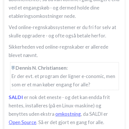
ved et engangskøb - og dermed holde dine
Bruge profiler til at vælge tilpasset indhold
etableringsomkostninger nede.
Måle annonceringseffektivitet
Ved online-regnskabssystemer er du fri for selv at
skulle opgradere - og ofte også betale herfor.
Måle indholdseffektivitet
Sikkerheden ved online-regnskaber er allerede
Forstå målgrupper gennem statistikker eller
kombinationer af oplysninger fra forskellige
blevet nævnt.
kilder
Dennis N. Christiansen:
Udvikle og forbedre tjenester
Er der evt. et program der ligner e-conomic, men
Bruge begrænsede oplysninger til at vælge
som er et man køber engang for alle?
indhold
IAB Special Features:
SALDI
er nok det eneste - og det kan endda frit
Bruge præcise geografiske
hentes, installeres (på en Linux-maskine) og
placeringsoplysninger
benyttes uden ekstra
omkostning
, da SALDI er
Identificere enheder baseret på aktivt
Open Source
. Så er det gjort en gang for alle.
anmodede oplysninger