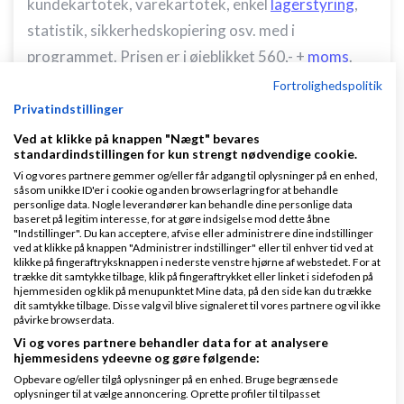
kundekartotek, varekartotek, enkel
lagerstyring
,
statistik, sikkerhedskopiering osv. med i
programmet. Prisen er i øjeblikket 560,- +
moms
.
Dette er et engangsbeløb med det hele !.
Fortrolighedspolitik
Du kan downloade og teste programmet i 30
Privatindstillinger
dage fra min
hjemmeside
http://www.vipilon.dk
.
Ved at klikke på knappen "Nægt" bevares
standardindstillingen for kun strengt nødvendige cookie.
Fik jeg nævnt at der er fri service (mail og telefon)
Vi og vores partnere gemmer og/eller får adgang til oplysninger på en enhed,
samt gratis fremtidige opdateringer med i prisen ?
såsom unikke ID'er i cookie og anden browserlagring for at behandle
personlige data. Nogle leverandører kan behandle dine personlige data
baseret på legitim interesse, for at gøre indsigelse mod dette åbne
Med venlig hilsen
"Indstillinger". Du kan acceptere, afvise eller administrere dine indstillinger
Viggo Poulsen
ved at klikke på knappen "Administrer indstillinger" eller til enhver tid ved at
klikke på fingeraftryksknappen i nederste venstre hjørne af webstedet. For at
trække dit samtykke tilbage, klik på fingeraftrykket eller linket i sidefoden på
Svar
hjemmesiden og klik på menupunktet Mine data, på den side kan du trække
dit samtykke tilbage. Disse valg vil blive signaleret til vores partnere og vil ikke
påvirke browserdata.
vP Faktura er et nemt og kraftfuldt faktureringsprogram
Vi og vores partnere behandler data for at analysere
hjemmesidens ydeevne og gøre følgende:
Opbevare og/eller tilgå oplysninger på en enhed. Bruge begrænsede
oplysninger til at vælge annoncering. Oprette profiler til tilpasset