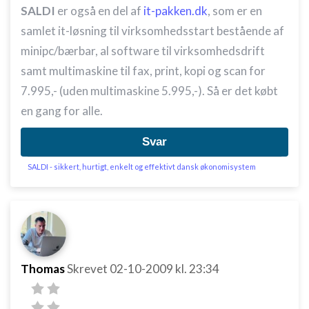
SALDI
er også en del af
it-pakken.dk
, som er en
Ikke-IAB-behandlingsformål:
samlet it-løsning til virksomhedsstart bestående af
Nødvendig
minipc/bærbar, al software til virksomhedsdrift
Ydeevne
samt multimaskine til fax, print, kopi og scan for
7.995,- (uden multimaskine 5.995,-). Så er det købt
Funktionel
en gang for alle.
Annoncering / marketing
Svar
SALDI - sikkert, hurtigt, enkelt og effektivt dansk økonomisystem
Thomas
Skrevet
02-10-2009
kl. 23:34