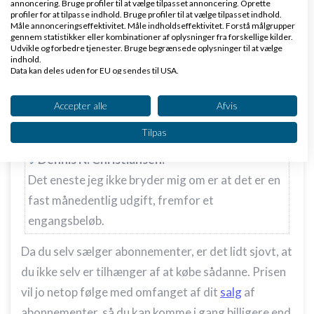
annoncering. Bruge profiler til at vælge tilpasset annoncering. Oprette
profiler for at tilpasse indhold. Bruge profiler til at vælge tilpasset indhold.
Måle annonceringseffektivitet. Måle indholdseffektivitet. Forstå målgrupper
gennem statistikker eller kombinationer af oplysninger fra forskellige kilder.
Claus Agerskov/SALDI
Skrevet
02-10-2009
kl.
Udvikle og forbedre tjenester. Bruge begrænsede oplysninger til at vælge
23:19
indhold.
Data kan deles uden for EU og sendes til USA.
Dit samtykke og cookie gælder udelukkende for denne hjemmeside/app.
Se partnerliste (2 IAB-leverandører)
Accepter alle
Afvis
Vi bruger dine data til følgende formål:
Tilpas
IAB's behandlingsformål:
Dennis N. Christiansen:
Opbevare og/eller tilgå oplysninger på en
enhed
Det eneste jeg ikke bryder mig om er at det er en
fast månedentlig udgift, fremfor et
Bruge begrænsede oplysninger til at vælge
annoncering
engangsbeløb.
Oprette profiler til tilpasset annoncering
Da du selv sælger abonnementer, er det lidt sjovt, at
du ikke selv er tilhænger af at købe sådanne. Prisen
Bruge profiler til at vælge tilpasset
annoncering
vil jo netop følge med omfanget af dit
salg
af
abonnementer, så du kan komme i gang billigere end
Oprette profiler for at tilpasse indhold