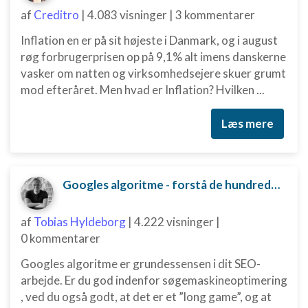
af
Creditro
|
4.083 visninger
|
3 kommentarer
Inflation en er på sit højeste i Danmark, og i august
røg forbrugerprisen op på 9,1% alt imens danskerne
vasker om natten og virksomhedsejere skuer grumt
mod efteråret. Men hvad er Inflation? Hvilken ...
Læs mere
Googles algoritme - forstå de hundredvis af parametre bag
af
Tobias Hyldeborg
|
4.222 visninger
|
0 kommentarer
Googles algoritme er grundessensen i dit SEO-
arbejde. Er du god indenfor søgemaskineoptimering
, ved du også godt, at det er et ”long game”, og at