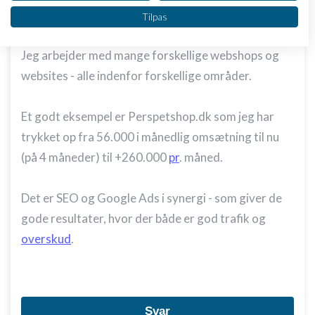
Vi bruger dine data til følgende formål:
Hvad sælger I?
Tilpas
IAB's behandlingsformål:
Opbevare og/eller tilgå oplysninger på en
Jeg arbejder med mange forskellige webshops og
enhed
websites - alle indenfor forskellige områder.
Bruge begrænsede oplysninger til at vælge
annoncering
Et godt eksempel er Perspetshop.dk som jeg har
Oprette profiler til tilpasset annoncering
trykket op fra 56.000 i månedlig omsætning til nu
(på 4 måneder) til +260.000
pr
. måned.
Bruge profiler til at vælge tilpasset
annoncering
Det er SEO og Google Ads i synergi - som giver de
Oprette profiler for at tilpasse indhold
gode resultater, hvor der både er god trafik og
Bruge profiler til at vælge tilpasset indhold
overskud
.
Måle annonceringseffektivitet
Måle indholdseffektivitet
Svar
Forstå målgrupper gennem statistikker eller