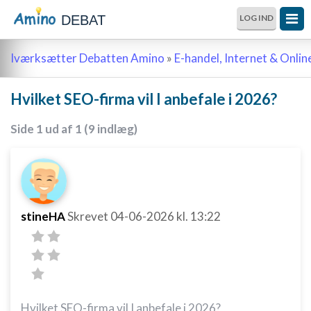
DEBAT
LOG IND
Iværksætter Debatten Amino
»
E-handel, Internet & Onli
Hvilket SEO-firma vil I anbefale i 2026?
Side 1 ud af 1 (9 indlæg)
stineHA
Skrevet
04-06-2026
kl. 13:22
Hvilket SEO-firma vil I anbefale i 2026?