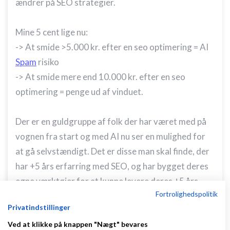
ændrer på SEO strategier.
Mine 5 cent lige nu:
-> At smide >5.000 kr. efter en seo optimering = AI
Spam
risiko
-> At smide mere end 10.000 kr. efter en seo
optimering = penge ud af vinduet.
Der er en guldgruppe af folk der har været med på
vognen fra start og med AI nu ser en mulighed for
at gå selvstændigt. Det er disse man skal finde, der
har +5 års erfarring med SEO, og har bygget deres
egne værktøjer for at kunne levere deres +5 års
Fortrolighedspolitik
ekspertise på rekord tid ved brug af AI = du bør ikke
Privatindstillinger
skulle betale meget mere end de 5.000 kr., og de bør
Ved at klikke på knappen "Nægt" bevares
kunne tilbude noget kontinuerligt audit billigt, pga