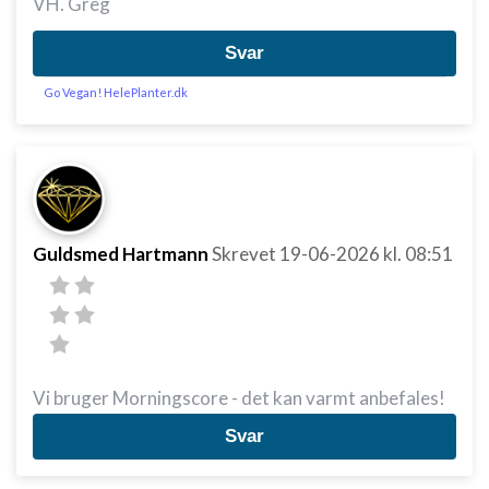
VH. Greg
Annoncering / marketing
Svar
Go Vegan! HelePlanter.dk
Guldsmed Hartmann
Skrevet
19-06-2026
kl. 08:51
Vi bruger Morningscore - det kan varmt anbefales!
Svar