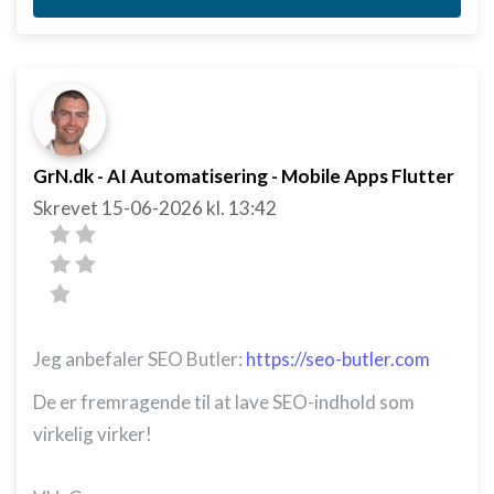
kombinationer af oplysninger fra forskellige
kilder
Udvikle og forbedre tjenester
Bruge begrænsede oplysninger til at vælge
indhold
GrN.dk - AI Automatisering - Mobile Apps Flutter
IAB Special Features:
Skrevet
15-06-2026
kl. 13:42
Bruge præcise geografiske
placeringsoplysninger
Identificere enheder baseret på aktivt
anmodede oplysninger
Ikke-IAB-behandlingsformål:
Jeg anbefaler SEO Butler:
https://seo-butler.com
Nødvendig
De er fremragende til at lave SEO-indhold som
Ydeevne
virkelig virker!
Funktionel