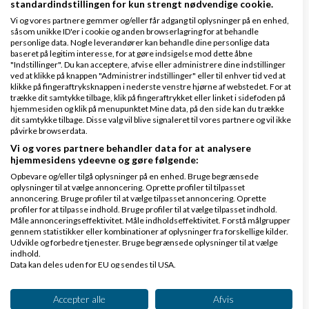
standardindstillingen for kun strengt nødvendige cookie.
deres AI process.
Vi og vores partnere gemmer og/eller får adgang til oplysninger på en enhed,
såsom unikke ID'er i cookie og anden browserlagring for at behandle
personlige data. Nogle leverandører kan behandle dine personlige data
Jeg kan række ud i mit netværk af SEO eksperter
baseret på legitim interesse, for at gøre indsigelse mod dette åbne
"Indstillinger". Du kan acceptere, afvise eller administrere dine indstillinger
hvis det skulle have interesse.
ved at klikke på knappen "Administrer indstillinger" eller til enhver tid ved at
klikke på fingeraftryksknappen i nederste venstre hjørne af webstedet. For at
kim.like(at)aienterprise.dk
trække dit samtykke tilbage, klik på fingeraftrykket eller linket i sidefoden på
hjemmesiden og klik på menupunktet Mine data, på den side kan du trække
Svar
dit samtykke tilbage. Disse valg vil blive signaleret til vores partnere og vil ikke
påvirke browserdata.
Vi og vores partnere behandler data for at analysere
hjemmesidens ydeevne og gøre følgende:
Opbevare og/eller tilgå oplysninger på en enhed. Bruge begrænsede
oplysninger til at vælge annoncering. Oprette profiler til tilpasset
annoncering. Bruge profiler til at vælge tilpasset annoncering. Oprette
profiler for at tilpasse indhold. Bruge profiler til at vælge tilpasset indhold.
Måle annonceringseffektivitet. Måle indholdseffektivitet. Forstå målgrupper
Bioovn
Skrevet
06-06-2026
kl. 21:27
gennem statistikker eller kombinationer af oplysninger fra forskellige kilder.
Udvikle og forbedre tjenester. Bruge begrænsede oplysninger til at vælge
indhold.
Data kan deles uden for EU og sendes til USA.
Dit samtykke og cookie gælder udelukkende for denne hjemmeside/app.
Se partnerliste (2 IAB-leverandører)
Accepter alle
Afvis