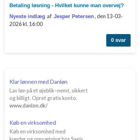
Betaling løsning - Hvilket kunne man overvej?
af
,
den 13-03-
Nyeste indlæg
Jesper Petersen
2026 kl. 16:00
0 svar
Klar lønnen med Danløn
Lav løn på et øjeblik–nemt, sikkert
og billigt. Opret gratis konto.
www.danlon.dk/
Køb en virksomhed
Køb en virksomhed med
kunder og omsætning hos Saxis