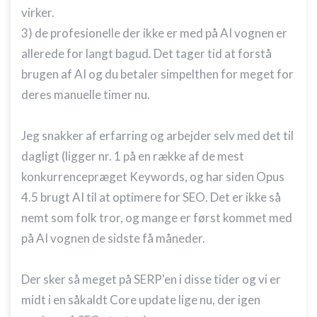
virker.
3) de profesionelle der ikke er med på AI vognen er
allerede for langt bagud. Det tager tid at forstå
brugen af AI og du betaler simpelthen for meget for
deres manuelle timer nu.
Jeg snakker af erfarring og arbejder selv med det til
dagligt (ligger nr. 1 på en række af de mest
konkurrencepræget Keywords, og har siden Opus
4.5 brugt AI til at optimere for SEO. Det er ikke så
nemt som folk tror, og mange er først kommet med
på AI vognen de sidste få måneder.
Der sker så meget på SERP'en i disse tider og vi er
midt i en såkaldt Core update lige nu, der igen