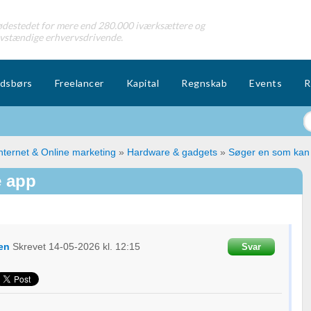
destedet for mere end 280.000 iværksættere og
lvstændige erhvervsdrivende.
dsbørs
Freelancer
Kapital
Regnskab
Events
R
nternet & Online marketing
»
Hardware & gadgets
»
Søger en som kan 
e app
en
Skrevet
14-05-2026
kl. 12:15
Svar