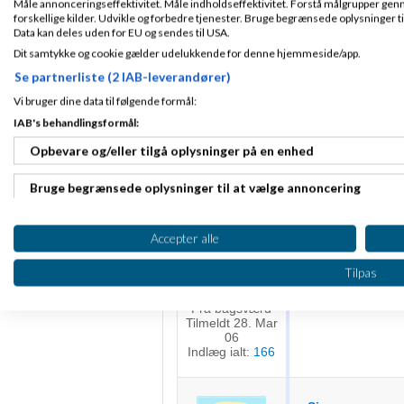
Måle annonceringseffektivitet. Måle indholdseffektivitet. Forstå målgrupper genn
forskellige kilder. Udvikle og forbedre tjenester. Bruge begrænsede oplysninger ti
Data kan deles uden for EU og sendes til USA.
Kenn hawk
Fra
Dit samtykke og cookie gælder udelukkende for denne hjemmeside/app.
Se partnerliste (2 IAB-leverandører)
Vi bruger dine data til følgende formål:
Betal 20usd til cl
prototype
du kan re
Tilmeldt 31. Jan
IAB's behandlingsformål:
26
Jeg har lavet fler
Indlæg ialt:
11
Opbevare og/eller tilgå oplysninger på en enhed
Ja, det er ikke ap
Gætter på du er p
Bruge begrænsede oplysninger til at vælge annoncering
youtu.be/XFmYkJ
Oprette profiler til tilpasset annoncering
Accepter alle
Kristian_Nisse
Bruge profiler til at vælge tilpasset annoncering
Tilpas
Lad mig høre mer
Oprette profiler for at tilpasse indhold
Fra bagsværd
Tilmeldt 28. Mar
Bruge profiler til at vælge tilpasset indhold
06
Indlæg ialt:
166
Måle annonceringseffektivitet