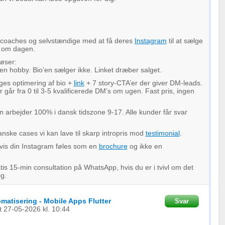
 coaches og selvstændige med at få deres
Instagram
til at sælge
x om dagen.
løser:
 en hobby. Bio’en sælger ikke. Linket dræber salget.
ges optimering af bio +
link
+ 7 story-CTA’er der giver DM-leads.
 går fra 0 til 3-5 kvalificerede DM’s om ugen. Fast pris, ingen
n arbejder 100% i dansk tidszone 9-17. Alle kunder får svar
anske cases vi kan lave til skarp intropris mod
testimonial
.
is din Instagram føles som en
brochure
og ikke en
tis 15-min consultation på WhatsApp, hvis du er i tvivl om det
ig.
omatisering - Mobile Apps Flutter
Svar
t
27-05-2026
kl. 10:44