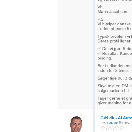
Vh,
Maria Jacobsen
P.S.
Vi hjælper danske
- uden at poste 5
Typisk problem vi 
Deres profil ligner
✅ Det vi gør: 5-da
✅ Resultat: Kunder
binding.
Bor i udlandet, me
inden for 2 timer.
Søger lige nu: 3 d
Skyd mig en DM hv
salgsmaskine 👇🏻
Tager gerne et gra
giver mening for d
GrN.dk - AI Aut
Skreve
Fra
GrN.dk