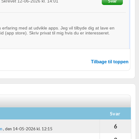
Skrevet
12-06-2026
kl. 14:01
Svar
k
oplysninger fra forskellige
erfaring med at udvikle apps. Jeg vil tilbyde dig at lave en
id (app store). Skriv privat til mig hvis du er interesseret.
Tilbage til toppen
Svar
6
,
den 14-05-2026 kl. 12:15
en