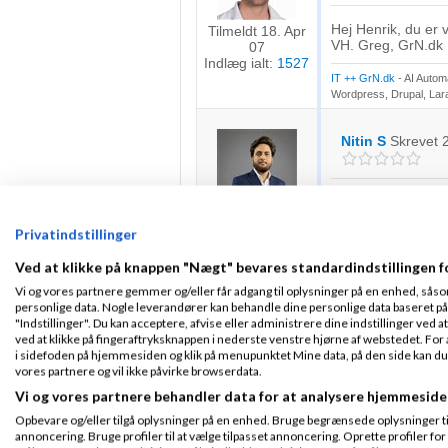
Hej Henrik, du er v
Tilmeldt 18. Apr
VH. Greg, GrN.dk
07
Indlæg ialt:
1527
IT ++ GrN.dk
- AI Autom
Wordpress, Drupal, Larav
Nitin S
Skrevet
Hej Henrik
Fra Toronto,
Interessant koncep
Privatindstillinger
Canada
Tilmeldt 10. Dec
At bygge en app h
Ved at klikke på knappen "Nægt" bevares standardindstillingen f
25
skabe den rette st
Indlæg ialt:
39
Vi og vores partnere gemmer og/eller får adgang til oplysninger på en enhed, såso
Jeg er administrer
personlige data. Nogle leverandører kan behandle dine personlige data baseret på 
SaaS-platforme, a
"Indstillinger". Du kan acceptere, afvise eller administrere dine indstillinger ved at
specialiseret tekn
ved at klikke på fingeraftryksknappen i nederste venstre hjørne af webstedet. For at
Dit projekt lyder i
i sidefoden på hjemmesiden og klik på menupunktet Mine data, på den side kan du træ
struktur og vision 
vores partnere og vil ikke påvirke browserdata.
Vi og vores partnere behandler data for at analysere hjemmeside
Jeg vil meget ger
Opbevare og/eller tilgå oplysninger på en enhed. Bruge begrænsede oplysninger til 
Med venlig hilsen
annoncering. Bruge profiler til at vælge tilpasset annoncering. Oprette profiler for a
Nitin