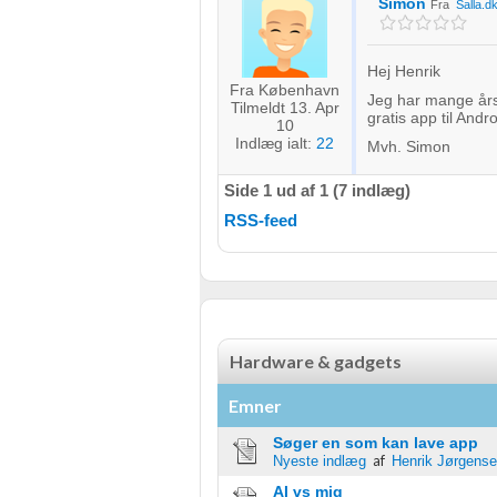
Simon
Måle indholdseffektivitet
Fra
Salla.d
Forstå målgrupper gennem statistikker eller kombinationer af 
kilder
Hej Henrik
Fra København
Jeg har mange års 
Tilmeldt 13. Apr
Udvikle og forbedre tjenester
gratis app til Andro
10
Indlæg ialt:
22
Mvh. Simon
Bruge begrænsede oplysninger til at vælge indhold
Side 1 ud af 1 (7 indlæg)
IAB Special Features:
RSS-feed
Bruge præcise geografiske placeringsoplysninger
Identificere enheder baseret på aktivt anmodede oplysninger
Ikke-IAB-behandlingsformål:
Nødvendig
Hardware & gadgets
Ydeevne
Emner
Funktionel
Søger en som kan lave app
af
Nyeste indlæg
Henrik Jørgens
Annoncering / marketing
AI vs mig