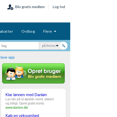
Bliv gratis medlem
Log Ind
abatter
Ordbog
Flere
på Amino
lave app
Klar lønnen med Danløn
Lav løn på et øjeblik–nemt, sikkert
og billigt. Opret gratis konto.
www.danlon.dk/
Køb en virksomhed