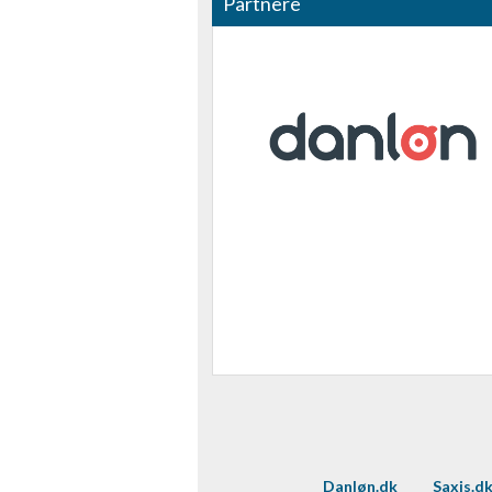
Partnere
Danløn.dk
Saxis.d