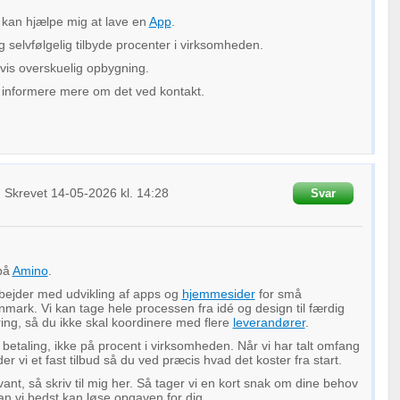
kan hjælpe mig at lave en
App
.
eg selvfølgelig tilbyde procenter i virksomheden.
vis overskuelig opbygning.
ig informere mere om det ved kontakt.
n
Skrevet
14-05-2026
kl. 14:28
Svar
 på
Amino
.
rbejder med udvikling af apps og
hjemmesider
for små
mark. Vi kan tage hele processen fra idé og design til færdig
ring, så du ikke skal koordinere med flere
leverandører
.
t betaling, ikke på procent i virksomheden. Når vi har talt omfang
er vi et fast tilbud så du ved præcis hvad det koster fra start.
vant, så skriv til mig her. Så tager vi en kort snak om dine behov
n vi bedst kan løse opgaven for dig.