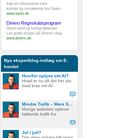
Køb en virksomhed med
kunder og omsætning hos Saxis
www.saxis.dk
Dinero Regnskabsprogram
Opret nemt og hurtigt fakturaer
Lav gratis bruger på Dinero i dag
www.dinero.dk
Nye ekspertblog-indlæg om E-
handel
Hvorfor oplyse om AI?
Hvad er nu alt det her pis
med krav om AI-
disclaimere? YouTube vil
15
have det. Spotify vil have
det. Og andre platforme
Mindre Trafik – Mere Salg
hopper også med på
Mange websites oplever
vognen. Men… hvorfor
faldende trafik fra
egentlig? OK, boomer –
søgemaskiner som
hvad er logikken he...
4
Google. Nogle mistænker
at det skyldes AI. Andre at
Jul i juli?
de bare ikke ranker så
Det virker måske lidt skørt