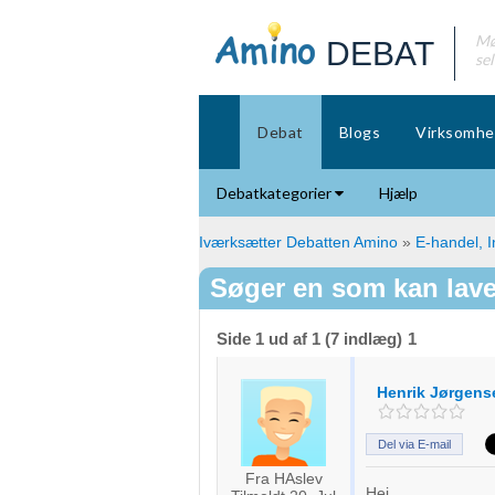
Mø
DEBAT
se
Debat
Blogs
Virksomhe
Debatkategorier
Hjælp
Iværksætter Debatten Amino
»
E-handel, I
Søger en som kan lav
Side 1 ud af 1 (7 indlæg)
1
Henrik Jørgens
Del via E-mail
Fra HAslev
Hej