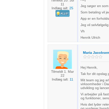
Tilmeldt 20. Jul
11
Jeg søger en som 
Indlæg ialt:
25
Som betaling vil j
App er en forholds
Jeg vil selvfølgel
Vh
Henrik Ulrich
Maria Jacobse
Hej Henrik,
Tilmeldt 1. Mar
Tak for dit opslag
22
Indlæg ialt:
11
Mit team og jeg a
virksomheder i Dan
udvikling og lance
Vi arbejder på fas
og funktioner, send
Hvis det lyder rele
og vurderer hvorda