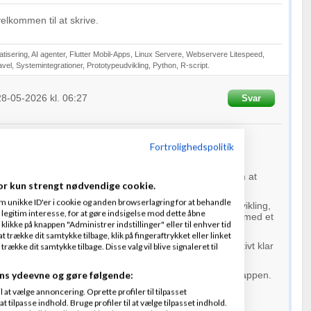
elkommen til at skrive.
atisering, AI agenter, Flutter Mobil-Apps, Linux Servere, Webservere Litespeed,
el, Systemintegrationer, Prototypeudvikling, Python, R-script.
28-05-2026
kl. 06:27
Svar
Fortrolighedspolitik
t.
andler ofte ikke kun om selve udviklingen, men også om at
or kun strengt nødvendige cookie.
ruktur, skalerbarhed og brugeroplevelse fra starten.
m unikke ID'er i cookie og anden browserlagring for at behandle
ende direktør hos Nitwebs, hvor vi arbejder med appudvikling,
legitim interesse, for at gøre indsigelse mod dette åbne
utomatisering og skalerbare digitale løsninger sammen med et
 klikke på knappen "Administrer indstillinger" eller til enhver tid
isk team.
 trække dit samtykke tilbage, klik på fingeraftrykket eller linket
nteressant, især fordi du allerede nævner at have en relativt klar
kke dit samtykke tilbage. Disse valg vil blive signaleret til
for platformen.
ns ydeevne og gøre følgende:
ne høre mere om ideen og den langsigtede retning bag appen.
at vælge annoncering. Oprette profiler til tilpasset
t tilpasse indhold. Bruge profiler til at vælge tilpasset indhold.