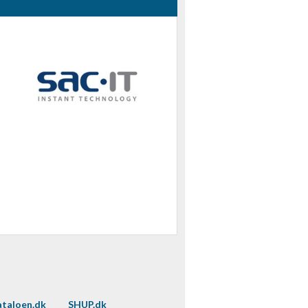
taloen.dk
SHUP.dk