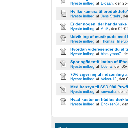
af
,
den 25-
Nyeste indlæg
E-caan
Hvilke kamera til produktfoto
af
,
de
Nyeste indlæg
Jens Stæhr
Er der nogen, der har danske 
af
,
den 02-02
Nyeste indlæg
Ani5
Udvikling af musikpude med h
af
Nyeste indlæg
Thomas Hillerup
Hvordan videresender du al tra
af
,
de
Nyeste indlæg
blackyman7
Sporing/identifikation af iPh
af
,
den 05-
Nyeste indlæg
Udefra
70% siger nej til indsamling a
af
,
den 0
Nyeste indlæg
Velvet-12
Med hensyn til SSD 990 Pro-f
af
,
den 2
Nyeste indlæg
ranvealiu
Hvad koster en trådløs dørkl
af
,
den
Nyeste indlæg
Ericksen84