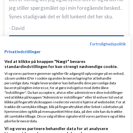
jeg stiller spørgsmålet op i min foregående besked..
Synes stadigvæk det er lidt lunkent det her sku.
- David
Svar
Fortrolighedspolitik
Privatindstillinger
Ved at klikke på knappen "Nægt" bevares
standardindstillingen for kun strengt nødvendige cookie.
Vi og vores partnere gemmer og/eller får adgang til oplysninger på en enhed,
såsom unikke ID'er i cookie og anden browserlagring for at behandle
personlige data. Nogle leverandører kan behandle dine personlige data
baseret på legitim interesse, for at gøre indsigelse mod dette åbne
Martin Elnegaard
Skrevet
18-04-2009
kl. 22:20
"Indstillinger". Du kan acceptere, afvise eller administrere dine indstillinger
ved at klikke på knappen "Administrer indstillinger" eller til enhver tid ved at
klikke på fingeraftryksknappen i nederste venstre hjørne af webstedet. For at
trække dit samtykke tilbage, klik på fingeraftrykket eller linket i sidefoden på
hjemmesiden og klik på menupunktet Mine data, på den side kan du trække
dit samtykke tilbage. Disse valg vil blive signaleret til vores partnere og vil ikke
påvirke browserdata.
Vi og vores partnere behandler data for at analysere
Da jeg er uddannet tøjmand, og ikke kan det helt