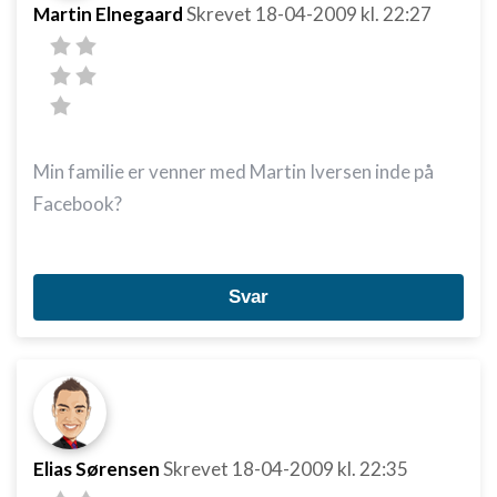
Martin Elnegaard
annoncering
Skrevet
18-04-2009
kl. 22:27
Oprette profiler for at tilpasse indhold
Bruge profiler til at vælge tilpasset indhold
Måle annonceringseffektivitet
Min familie er venner med Martin Iversen inde på
Måle indholdseffektivitet
Facebook?
Forstå målgrupper gennem statistikker eller
kombinationer af oplysninger fra forskellige
kilder
Svar
Udvikle og forbedre tjenester
Bruge begrænsede oplysninger til at vælge
indhold
IAB Special Features:
Bruge præcise geografiske
Elias Sørensen
Skrevet
18-04-2009
kl. 22:35
placeringsoplysninger