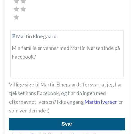
Identificere enheder baseret på aktivt
anmodede oplysninger
Ikke-IAB-behandlingsformål:
Nødvendig
Martin Elnegaard:
Ydeevne
Min familie er venner med Martin Iversen inde på
Funktionel
Facebook?
Annoncering / marketing
Vil lige sige til Martin Elnegaards forsvar, at jeg har
tjekket hans Facebook, og har da ingen med
efternavnet Iversen? Ikke engang
Martin Iversen
er
som ven derinde :)
Svar