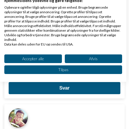
hjemmesidens ydeevne og gøre følgende:
store på
internettet
, og grundet nystartet job har
Opbevare og/eller tilgå oplysninger på en enhed. Bruge begrænsede
oplysninger til at vælge annoncering. Oprette profiler til tilpasset
jeg ikke haft tid til dette.
annoncering. Bruge profiler til at vælge tilpasset annoncering. Oprette
profiler for at tilpasse indhold. Bruge profiler til at vælge tilpasset indhold.
Måle annonceringseffektivitet. Måle indholdseffektivitet. Forstå målgrupper
Men det er helt sikker noget der kommer i den
gennem statistikker eller kombinationer af oplysninger fra forskellige kilder.
Udvikle og forbedre tjenester. Bruge begrænsede oplysninger til at vælge
nærmeste fremtid!
indhold.
Data kan deles uden for EU og sendes til USA.
De mennesker/kontakter jeg har, ved at jeg ligger
Dit samtykke og cookie gælder udelukkende for denne hjemmeside/app.
langt væk fra hvad
Hr
. Iversen foretager sig af
Se partnerliste (2 IAB-leverandører)
Accepter alle
Afvis
diverse midler.
Vi bruger dine data til følgende formål:
Tilpas
IAB's behandlingsformål:
Opbevare og/eller tilgå oplysninger på en
enhed
Svar
Bruge begrænsede oplysninger til at vælge
annoncering
Oprette profiler til tilpasset annoncering
Bruge profiler til at vælge tilpasset