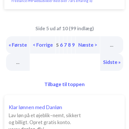
Freelance PHP webudvikler med over 7 års erfaring :o)
Side 5 ud af 10 (99 indlæg)
« Første
< Forrige
6
7
8
9
Næste >
5
...
Sidste »
...
Tilbage til toppen
Klar lønnen med Danløn
Lav løn på et øjeblik–nemt, sikkert
og billigt. Opret gratis konto.