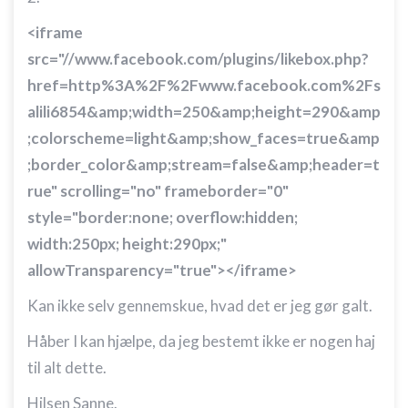
<iframe
Identificere enheder baseret på aktivt
anmodede oplysninger
src="//www.facebook.com/plugins/likebox.php?
Ikke-IAB-behandlingsformål:
href=http%3A%2F%2Fwww.facebook.com%2Fs
Nødvendig
alili6854&amp;width=250&amp;height=290&amp
;colorscheme=light&amp;show_faces=true&amp
Ydeevne
;border_color&amp;stream=false&amp;header=t
Funktionel
rue" scrolling="no" frameborder="0"
style="border:none; overflow:hidden;
Annoncering / marketing
width:250px; height:290px;"
allowTransparency="true"></iframe>
Kan ikke selv gennemskue, hvad det er jeg gør galt.
Håber I kan hjælpe, da jeg bestemt ikke er nogen haj
til alt dette.
Hilsen Sanne.