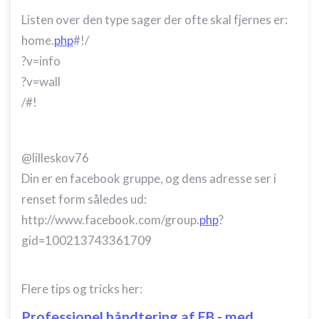
Listen over den type sager der ofte skal fjernes er:
home.
php
#!/
?v=info
?v=wall
/#!
@lilleskov76
Din er en facebook gruppe, og dens adresse ser i
renset form således ud:
http://www.facebook.com/group.
php
?
gid=100213743361709
Flere tips og tricks her:
Professionel håndtering af FB - med