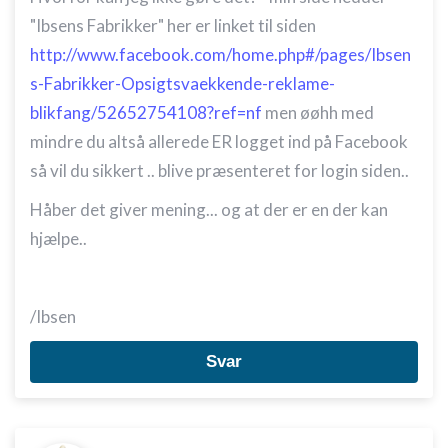
"Ibsens Fabrikker" her er linket til siden
http://www.facebook.com/home.php#/pages/Ibsen
s-Fabrikker-Opsigtsvaekkende-reklame-
blikfang/52652754108?ref=nf
men øøhh med
mindre du altså allerede ER logget ind på Facebook
så vil du sikkert .. blive præsenteret for login siden..
Håber det giver mening... og at der er en der kan
hjælpe..
/Ibsen
Svar