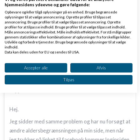
Bum. :-)
hjemmesidens ydeevne og gøre følgende:
Opbevare og/eller tilgå oplysninger på en enhed. Bruge begrænsede
Svar
oplysninger til at vælge annoncering. Oprette profiler til tilpasset
annoncering. Bruge profiler til at vælge tilpasset annoncering. Oprette
profiler for at tilpasse indhold. Bruge profiler til at vælge tilpasset indhold.
Måle annonceringseffektivitet. Måle indholdseffektivitet. Forstå målgrupper
gennem statistikker eller kombinationer af oplysninger fra forskellige kilder.
Udvikle og forbedre tjenester. Bruge begrænsede oplysninger til at vælge
indhold.
Data kan deles uden for EU og sendes til USA.
Dit samtykke og cookie gælder udelukkende for denne hjemmeside/app.
Salili
Skrevet
11-09-2012
kl. 12:46
Se partnerliste (2 IAB-leverandører)
Accepter alle
Afvis
Vi bruger dine data til følgende formål:
Tilpas
IAB's behandlingsformål:
Opbevare og/eller tilgå oplysninger på en
enhed
Hej.
Bruge begrænsede oplysninger til at vælge
annoncering
Jeg sidder med samme problem og har nu forsøgt at
Oprette profiler til tilpasset annoncering
ændre aldersbegrænsningen på min side, men når
jeg trykker på linket til facebook kommer loginsiden