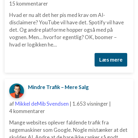
15 kommentarer
Hvad er nu alt det her pis med krav om AI-
disclaimere? YouTube vil have det. Spotify vil have
det. Og andre platforme hopper også med på
vognen. Men… hvorfor egentlig? OK, boomer –
hvad er logikken he...
Læs mere
Mindre Trafik – Mere Salg
af
Mikkel deMib Svendsen
|
1.653 visninger
|
4 kommentarer
Mange websites oplever faldende trafik fra
søgemaskiner som Google. Nogle mistænker at det
skyldes AI. Andre at de bare ikke ranker så godt