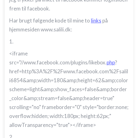
Bruge profiler til at vælge tilpasset
annoncering
frem til facebook.
Oprette profiler for at tilpasse indhold
Har brugt følgende kode til mine to
links
på
hjemmesiden www.salili.dk:
Bruge profiler til at vælge tilpasset indhold
1.
Måle annonceringseffektivitet
<iframe
Måle indholdseffektivitet
src="//www.facebook.com/plugins/likebox.
php
?
Forstå målgrupper gennem statistikker eller
href=http%3A%2F%2Fwww.facebook.com%2Fsalil
kombinationer af oplysninger fra forskellige
i6854&amp;width=180&amp;height=62&amp;color
kilder
scheme=light&amp;show_faces=false&amp;border
Udvikle og forbedre tjenester
_color&amp;stream=false&amp;header=true"
Bruge begrænsede oplysninger til at vælge
scrolling="no" frameborder="0" style="border:none;
indhold
overflow:hidden; width:180px; height:62px;"
IAB Special Features:
allowTransparency="true"></iframe>
Bruge præcise geografiske
placeringsoplysninger
2.