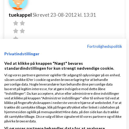
tuekappel
Skrevet
23-08-2012
kl. 13:31
Fortrolighedspolitik
Privatindstillinger
Bare lige for at hjælpe andre i samme situation, jeg
Ved at klikke på knappen "Nægt" bevares
har nemlig lige siddet med samme hovedpine:
standardindstillingen for kun strengt nødvendige cookie.
Rediger side>Administrer
Vi og vores partnere gemmer og/eller får adgang til oplysninger på en enhed,
såsom unikke ID'er i cookie og anden browserlagring for at behandle
tilladelser>
Aldersbegrænsninger: vælg "Hvem som
personlige data. Nogle leverandører kan behandle dine personlige data
baseret på legitim interesse, for at gøre indsigelse mod dette åbne
helst (13+)"
"Indstillinger". Du kan acceptere, afvise eller administrere dine indstillinger
ved at klikke på knappen "Administrer indstillinger" eller til enhver tid ved at
-istedet for default indstillingen, som er 18+
klikke på fingeraftryksknappen i nederste venstre hjørne af webstedet. For at
trække dit samtykke tilbage, klik på fingeraftrykket eller linket i sidefoden på
hjemmesiden og klik på menupunktet Mine data, på den side kan du trække
Dette vil fjerne login-delen og sende brugeren
dit samtykke tilbage. Disse valg vil blive signaleret til vores partnere og vil ikke
påvirke browserdata.
direkte til linket, hvorefter de kan logge rigtigt ind.
Vi og vores partnere behandler data for at analysere