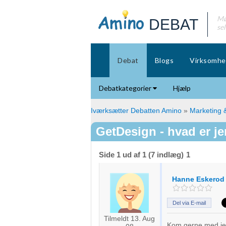
Mø
DEBAT
se
Debat
Blogs
Virksomhe
Debatkategorier
Hjælp
Iværksætter Debatten Amino
»
Marketing &
GetDesign - hvad er j
Side 1 ud af 1 (7 indlæg)
1
Hanne Eskerod
Del via E-mail
Tilmeldt 13. Aug
Kom gerne med jere