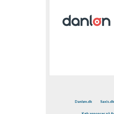
Danløn.dk
Saxis.d
Køb annoncer på 