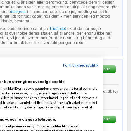
or cirka et ½ år siden eller deromkring, benyttede dem til design
munikationen var hurtig og prisen fornuftig - er dog senere gået
anden
designer
til mine bannere, da de jeg modtog så lidt for
 har lidt fortrudt købet hos dem - men servicen jeg modtog
klager, bestemt...
æse, både herinde samt på
Trustpilot
.dk at de har nogle
 at overholde deres aftaler, så til andre, der endnu ikke har
den, vil jeg desværre nok fraråde dette - jeg håber dog at du
 du har betalt for eller ihvertfald pengene retur.
Fortrolighedspolitik
2-01-2009
kl. 18:29
Svar
f
1
person
or kun strengt nødvendige cookie.
m unikke ID'er i cookie og anden browserlagring for at behandle
 tidligere trofo.dk og du kan jo kigge lidt på www.trustpilot.dk for
legitim interesse, for at gøre indsigelse mod dette åbne
nes :). det er bestemt ikke positivt.
 klikke på knappen "Administrer indstillinger" eller til enhver tid
 trække dit samtykke tilbage, klik på fingeraftrykket eller linket
kke dit samtykke tilbage. Disse valg vil blive signaleret til
ns ydeevne og gøre følgende:
Skrevet
22-01-2009
kl. 18:31
Svar
at vælge annoncering. Oprette profiler til tilpasset
f
1
person
t tilpasse indhold. Bruge profiler til at vælge tilpasset indhold.