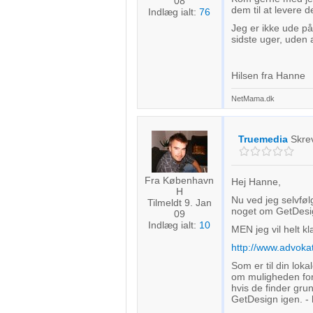
08
dem til at levere d
Indlæg ialt:
76
Jeg er ikke ude p
sidste uger, uden a
Hilsen fra Hanne
NetMama.dk
Truemedia
Skre
Fra København
Hej Hanne,
H
Nu ved jeg selvføl
Tilmeldt 9. Jan
noget om GetDesig
09
Indlæg ialt:
10
MEN jeg vil helt kl
http://www.advoka
Som er til din lok
om muligheden fo
hvis de finder grun
GetDesign igen. - 