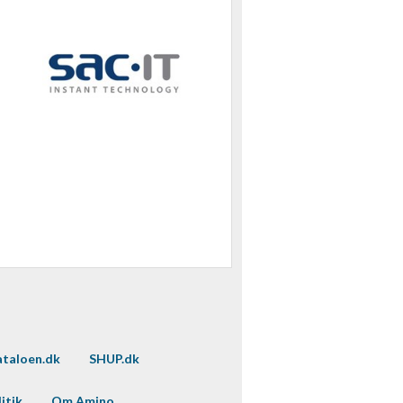
taloen.dk
SHUP.dk
itik
Om Amino