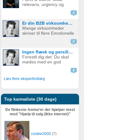
enige… og alligevel sker
relevans, urgency og
der ingenting. Det kan i
beslutningskraft i dit salg
nogle ti...
2
At forstå kundens
smertepunkter (pains) og
Er din B2B virksomhedskommunikation ramt af den blågrønne syge?
gevinster (gains) er
Mange virksomheder
fundamentalt for enhver
skriver til flere Emotionelle
effektiv salgsproces.
Kundetyper. Typisk skriver
Uanset hvor stærk din...
0
B2B-virksomheder til blå
OG grøn kundetype. Det
Ingen flæsk og persillesovs på Fars Beverding?
er et problem. For det
Forestil dig det: Du skal
skaber mere forvirring end
mødes med en god
salg. Det her problem ser
gammel barndomsven på
...
8
Fars Beverding i det
kvarter, hvor du voksede
Læs flere ekspertindlæg
op. Der står flæsk med
persillesovs på menuen.
Præcis som dengang. Du
går ind ad døren og...
Top karmaliste (30 dage)
De flinkeste Amino’er der hjælper mest
med "Hjælp til salg (Ikke internet)"
cookie2000
(7)