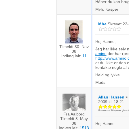
Håber du kan bruge
Mvh. Kasper
Mbe
Skrevet
22-
Hej Hanne,
Tilmeldt 30. Nov
Jeg har ikke selv 
08
amino
der har (prø
Indlæg ialt:
11
http://www.amino
at du ikke er den e
kontakte nogle af 
Held og lykke
Mads
Allan Hansen
F
2009
kl. 18:21
Gennemsnit
5,0
stjerner givet a
Fra Aalborg
Tilmeldt 3. May
08
Hej Hanne
Indlæg ialt:
1513