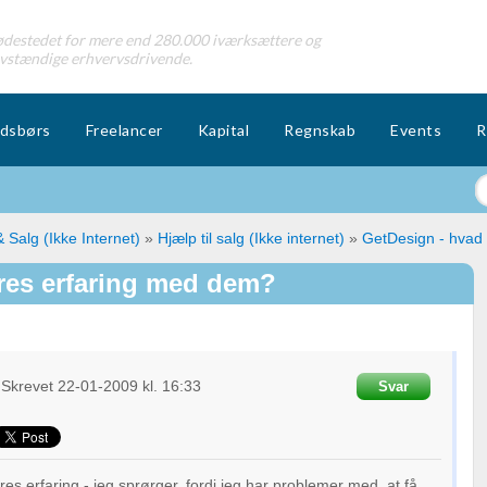
destedet for mere end 280.000 iværksættere og
lvstændige erhvervsdrivende.
dsbørs
Freelancer
Kapital
Regnskab
Events
R
 Salg (Ikke Internet)
»
Hjælp til salg (Ikke internet)
»
GetDesign - hvad 
eres erfaring med dem?
Skrevet
22-01-2009
kl. 16:33
Svar
s erfaring - jeg sprørger, fordi jeg har problemer med, at få