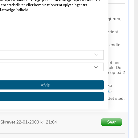
em statistikker eller kombinationer af oplysninger fra
l at vælge indhold.
ke til hensigt at svine Troels fra GetDesign til i offentligt rum,
 min oplevelse som kunde i GetDesign.
o
hos ham og betalte blåøjet forud, i den tro det var et seriøst
rfølgende samme proces som du er i gang med - og det endte
var lidt grov på amino i en tidligere
tråd
. Og så pludselig
g på mail, som om intet var hændt.
er 5 gange sendt nogle totalt amatør-agtige forslag til det her
ver gang skrevet tilbage, at det simpelthen ikke er godt nok. De
r med er fuldstændig ens og noget et barn kunne sætte op på 2
Afvis
an lave design af
hjemmesider
, bannere mv., skal jeg ikke
n er efter min mening ikke særlig kreativ omkring
logoer
.
kriv det beløb du har betalt ham og køb ydelsen et andet sted.
Skrevet
22-01-2009
kl. 21:04
Svar