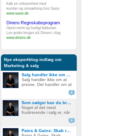
Køb en virksomhed med
kunder og omsætning hos Saxis
www.saxis.dk
Dinero Regnskabsprogram
Opret nemt og hurtigt fakturaer
Lav gratis bruger på Dinero i dag
www.dinero.dk
Nye ekspertblog-indlæg om
Marketing & salg
Salg handler ikke om at presse. Det handler om at løse.
Salg handler ikke om at
presse. Det handler om at
løse. Når kunden kommer
0
med en indvending,
fortæller de dig, hvor de er
Som sælger kan du bruge tabsaversion til at skubbe kunden mod en beslutning.
i tvivl. Alt for mange
Noget af det mest
sælgere giver op, når
frustrerende i salg er, når
kunden kommer med en
kunden godt kan se
indvending, ...
0
værdien, men stadig ikke
træffer en beslutning. De
Pains & Gains: Skab relevans, urgency og beslutningskraft i dit salg
nikker, de forstår, de er
Pains & Gains: Skab