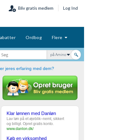
Bliv gratis medlem
Log Ind
abatter
Ordbog
Flere
på Amino
er jeres erfaring med dem?
Klar lønnen med Danløn
Lav løn på et øjeblik–nemt, sikkert
og billigt. Opret gratis konto.
www.danlon.dk/
Køb en virksomhed