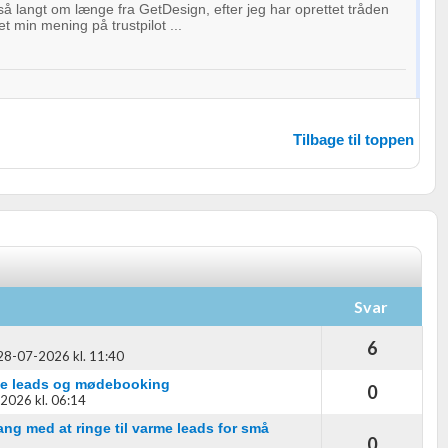
 så langt om længe fra GetDesign, efter jeg har oprettet tråden
et min mening på trustpilot ...
oplysninger fra forskellige
Tilbage til toppen
Svar
6
28-07-2026 kl. 11:40
me leads og mødebooking
0
2026 kl. 06:14
ng med at ringe til varme leads for små
0