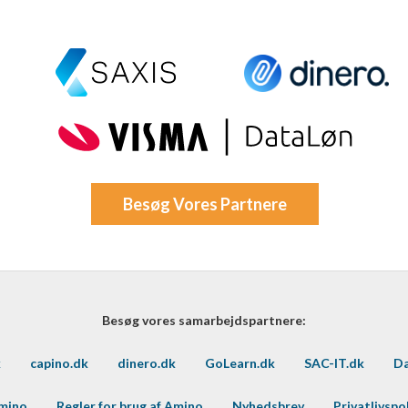
Besøg Vores Partnere
Besøg vores samarbejdspartnere:
k
capino.dk
dinero.dk
GoLearn.dk
SAC-IT.dk
Da
Amino
Regler for brug af Amino
Nyhedsbrev
Privatlivspol