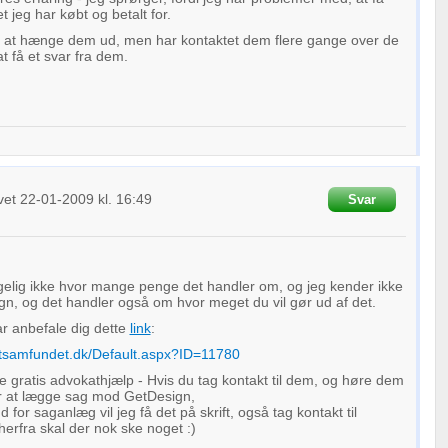
et jeg har købt og betalt for.
å at hænge dem ud, men har kontaktet dem flere gange over de
t få et svar fra dem.
vet
22-01-2009
kl. 16:49
Svar
gelig ikke hvor mange penge det handler om, og jeg kender ikke
n, og det handler også om hvor meget du vil gør ud af det.
ar anbefale dig dette
link
:
tsamfundet.dk/Default.aspx?ID=11780
ale gratis advokathjælp - Hvis du tag kontakt til dem, og høre dem
r at lægge sag mod GetDesign,
d for saganlæg vil jeg få det på skrift, også tag kontakt til
herfra skal der nok ske noget :)