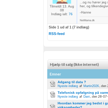
...og nu hører jeg
Måle indholdseffektivitet
her, og tilkendegiv
Tilmeldt 13. Aug
08
-Hanne
Forstå målgrupper gennem statistikker eller kombinationer af 
Indlæg ialt:
76
kilder
NetMama.dk
Side 1 ud af 1 (7 indlæg)
Udvikle og forbedre tjenester
RSS-feed
Bruge begrænsede oplysninger til at vælge indhold
IAB Special Features:
Bruge præcise geografiske placeringsoplysninger
Identificere enheder baseret på aktivt anmodede oplysninger
Hjælp til salg (Ikke internet)
Ikke-IAB-behandlingsformål:
Emner
Nødvendig
Adgang til data ?
af
,
den 
Nyeste indlæg
Martin2026
Ydeevne
Telefonisk opfølgning på var
af
,
den 28-07-
Nyeste indlæg
Dani
Funktionel
Hvordan kommer jeg bedst i ga
virksomheder?