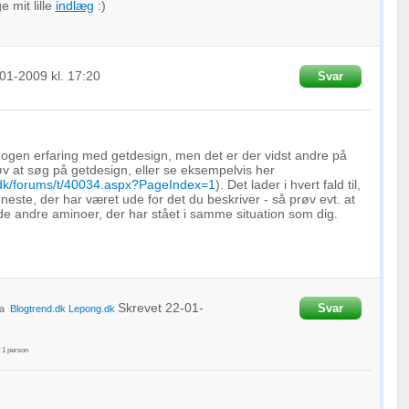
 mit lille
indlæg
:)
01-2009
kl. 17:20
Svar
nogen erfaring med getdesign, men det er der vidst andre på
v at søg på getdesign, eller se eksempelvis her
.dk/forums/t/40034.aspx?PageIndex=1
). Det lader i hvert fald til,
neste, der har været ude for det du beskriver - så prøv evt. at
de andre aminoer, der har stået i samme situation som dig.
Skrevet
22-01-
Svar
ra
Blogtrend.dk
Lepong.dk
f
1
person