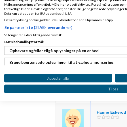
Måle annonceringseffektivitet. Måle indholdseffektivitet. Forstå målgrupper genn
Fra Brøndby
forskellige kilder. Udvikle og forbedre tjenester. Bruge begrænsede oplysninger ti
Hej Hanne...
Tilmeldt 14. Nov
Data kan deles uden for EU og sendes til USA.
08
Nedenstående har ik
Dit samtykke og cookie gælder udelukkende for denne hjemmeside/app.
Indlæg ialt:
17
men blot beskrive
Se partnerliste (2 IAB-leverandører)
Jeg bestilte et
log
firma.
Vi bruger dine data til følgende formål:
Jeg havde så efte
IAB's behandlingsformål:
faktisk med at jeg 
Opbevare og/eller tilgå oplysninger på en enhed
kontaktede han mi
Han har så nu 4 ell
Bruge begrænsede oplysninger til at vælge annoncering
logo, og jeg har h
forslag han komme
minutter.
Oprette profiler til tilpasset annoncering
Accepter alle
Om hvorvidt han k
kunne sige, men ha
Bruge profiler til at vælge tilpasset annoncering
Tilpas
Sumusumarum : Afs
Oprette profiler for at tilpasse indhold
/henrik
Bruge profiler til at vælge tilpasset indhold
Hanne Eskerod
Måle annonceringseffektivitet