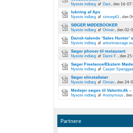
Annoncering / marketing
af
,
den 16-07-
Nyeste indlæg
Dani
lukning af Aps
af
,
den 0
Nyeste indlæg
simonp61
SØGER MØDEBOOKER
af
,
den 02-0
Nyeste indlæg
Omran
Dansk-talende ‘Sales Hunter’ s
af
Nyeste indlæg
antonmassage.e
Søger phoner til restaurant
af
,
den 25-
Nyeste indlæg
Danni F.
Søger Freelance/Ekstern Møde
af
Nyeste indlæg
Casper Spanggaa
Søger elinstallatør
af
,
den 24-0
Nyeste indlæg
Omran
Medejer søges til Valentir.dk –
af
,
den
Nyeste indlæg
Anonymous
Partnere