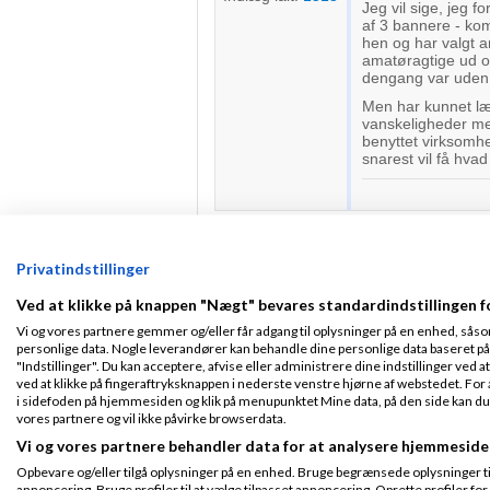
Jeg vil sige, jeg f
af 3 bannere - kom
hen og har valgt 
amatøragtige ud og
dengang var uden 
Men har kunnet l
vanskeligheder med
benyttet virksomhe
snarest vil få hvad
gweb
Skrevet
2
Privatindstillinger
Gennemsnit
5,0
stjerner givet a
Ved at klikke på knappen "Nægt" bevares standardindstillingen f
Vi og vores partnere gemmer og/eller får adgang til oplysninger på en enhed, såso
getdesign.dk er det
Tilmeldt 22. Oct
personlige data. Nogle leverandører kan behandle dine personlige data baseret på 
at se hvad andre sy
08
"Indstillinger". Du kan acceptere, afvise eller administrere dine indstillinger ved at
Indlæg ialt:
901
ved at klikke på fingeraftryksknappen i nederste venstre hjørne af webstedet. For at
i sidefoden på hjemmesiden og klik på menupunktet Mine data, på den side kan du træ
vores partnere og vil ikke påvirke browserdata.
Vi og vores partnere behandler data for at analysere hjemmeside
Henrik Meirum
Opbevare og/eller tilgå oplysninger på en enhed. Bruge begrænsede oplysninger til 
Gennemsnit
4,0
stjerner givet a
annoncering. Bruge profiler til at vælge tilpasset annoncering. Oprette profiler for a