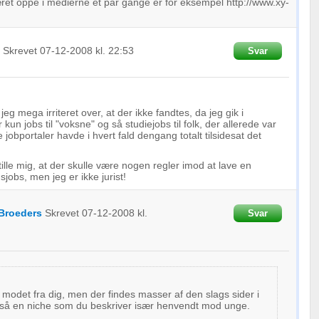
ret oppe i medierne et par gange er for eksempel http://www.xy-
Skrevet
07-12-2008
kl. 22:53
Svar
eg mega irriteret over, at der ikke fandtes, da jeg gik i
kun jobs til "voksne" og så studiejobs til folk, der allerede var
 jobportaler havde i hvert fald dengang totalt tilsidesat det
ille mig, at der skulle være nogen regler imod at lave en
dsjobs, men jeg er ikke jurist!
Broeders
Skrevet
07-12-2008
kl.
Svar
e modet fra dig, men der findes masser af den slags sider i
gså en niche som du beskriver især henvendt mod unge.