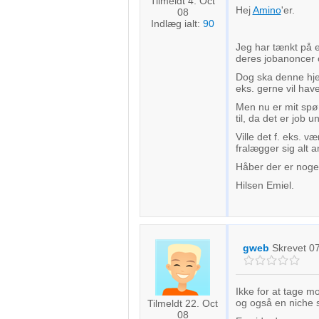
Tilmeldt 4. Oct
Hej
Amino
'er.
08
Indlæg ialt:
90
Jeg har tænkt på 
deres jobanoncer o
Dog ska denne hje
eks. gerne vil have
Men nu er mit spør
til, da det er job u
Ville det f. eks. 
fralægger sig alt a
Håber der er noge
Hilsen Emiel.
gweb
Skrevet
0
Ikke for at tage mo
og også en niche 
Tilmeldt 22. Oct
08