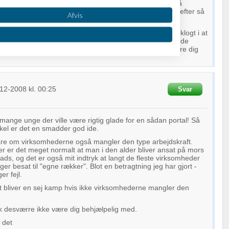
 god ide jeg mener dog der findes et par andre der også
 samme segment. men det er nogle man skal lede længe efter så
Afvis
de chancer med din side.
givningen agere du jo blot opslagstavle men du gør nok klogt i at
jer som at ansvaret for at arbejdet overholder de gældende
ver 13 osv. osv. jeg tror ikke det er noget du skal bekymre dig
12-2008
kl. 00:25
Svar
t mange unge der ville være rigtig glade for en sådan portal! Så
kel er det en smadder god ide.
oplysninger fra forskellige
re om virksomhederne også mangler den type arbejdskraft.
r er det meget normalt at man i den alder bliver ansat på mors
lads, og det er også mit indtryk at langt de fleste virksomheder
inger besat til "egne rækker". Blot en betragtning jeg har gjort -
er fejl.
det bliver en sej kamp hvis ikke virksomhederne mangler den
k desværre ikke være dig behjælpelig med.
 det