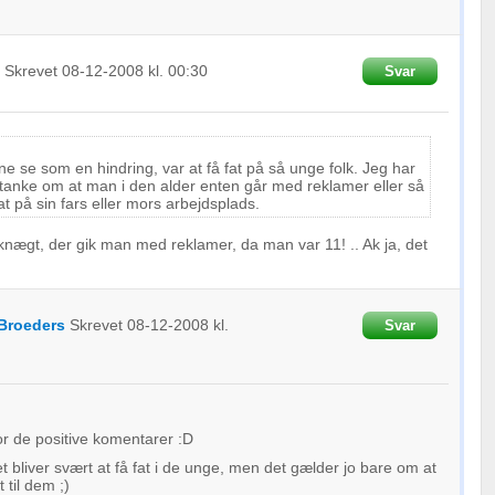
Skrevet
08-12-2008
kl. 00:30
Svar
e se som en hindring, var at få fat på så unge folk. Jeg har
 tanke om at man i den alder enten går med reklamer eller så
t på sin fars eller mors arbejdsplads.
r knægt, der gik man med reklamer, da man var 11! .. Ak ja, det
Broeders
Skrevet
08-12-2008
kl.
Svar
r de positive komentarer :D
det bliver svært at få fat i de unge, men det gælder jo bare om at
 til dem ;)