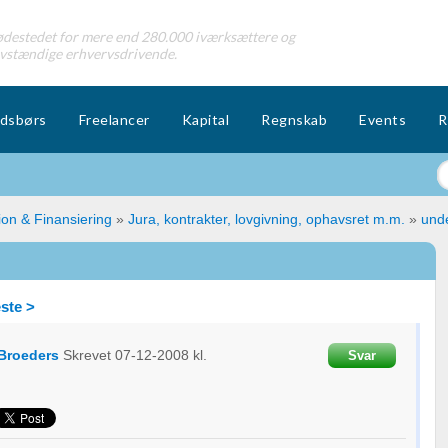
destedet for mere end 280.000 iværksættere og
lvstændige erhvervsdrivende.
dsbørs
Freelancer
Kapital
Regnskab
Events
R
ion & Finansiering
»
Jura, kontrakter, lovgivning, ophavsret m.m.
»
unde
ste >
Broeders
Skrevet
07-12-2008
kl.
Svar