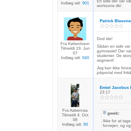
En side der var væ
Indlæg ialt:
901
workzone.dk/.
Patrick Blasone
God ide!
Fra København
Sådan en side var j
Tilmeldt 19. Jun
gymnasiet! Der var 
07
studenter. De store
Indlæg ialt:
560
segment!
Jeg kan ikke forest
jobportal med friti
Emiel Jacobus 
23:17
Fra Aabenraa
gweb:
Tilmeldt 4. Oct
08
Ikke for at tag
Indlæg ialt:
90
forvejen, og o