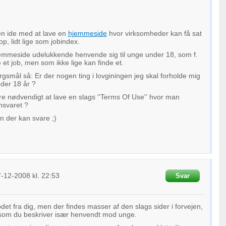
en ide med at lave en
hjemmeside
hvor virksomheder kan få sat
p, lidt lige som jobindex.
mmeside udelukkende henvende sig til unge under 18, som f.
 et job, men som ikke lige kan finde et.
gsmål så: Er der nogen ting i lovginingen jeg skal forholde mig
nder 18 år ?
være nødvendigt at lave en slags ''Terms Of Use'' hvor man
nsvaret ?
n der kan svare ;)
7-12-2008
kl. 22:53
Svar
det fra dig, men der findes masser af den slags sider i forvejen,
som du beskriver især henvendt mod unge.