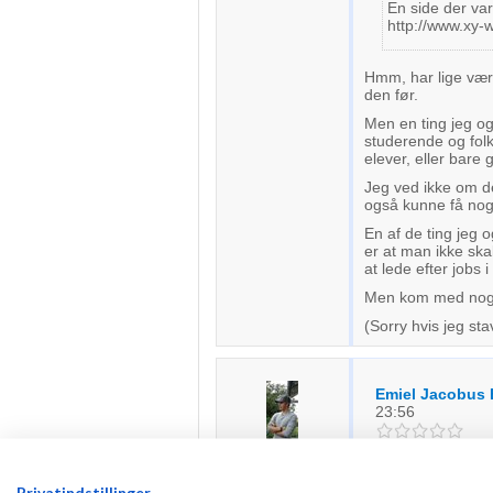
En side der va
http://www.xy-
Hmm, har lige være
den før.
Men en ting jeg og
studerende og folk
elever, eller bare 
Jeg ved ikke om de
også kunne få nog
En af de ting jeg o
er at man ikke ska
at lede efter jobs
Men kom med noget
(Sorry hvis jeg stav
Emiel Jacobus 
23:56
Slet ikke flere der 
Fra Aabenraa
Privatindstillinger