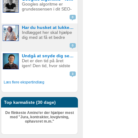
vasker om natten og
Googles algoritme er
virksomhedsejere skuer
grundessensen i dit SEO-
grumt mod efteråret. Men
arbejde. Er du god
hvad er Inflation? Hvilken
0
indenfor
...
søgemaskineoptimering ,
Har du husket at lukke din softwareudvikler ind i forretningen?
ved du også godt, at det
Indlægget her skal hjælpe
er et ”long game”, og at
dig med at få et bedre
det sjældent betaler sig at
samarbejde med din
gå ud over Googles
0
udvikler – også selvom I
retnin...
måske allerede har et
Undgå at snyde dig selv og skat: Sådan får du styr på oplysningsskemaet
godt samarbejde – og et
Det er den tid på året
bedre produkt i sidste
igen! Den tid, hvor sidste
ende. Det handler om at
års regnskab skal
lukke udvikler...
3
indberettes til
Skattestyrelsen. Men hvad
Læs flere ekspertindlæg
er det egentlig, der skal
indberettes senest d. 1.
juli? (fristen er i 2021
udskudt til d....
Top karmaliste (30 dage)
De flinkeste Amino’er der hjælper mest
med "Jura, kontrakter, lovgivning,
ophavsret m.m."