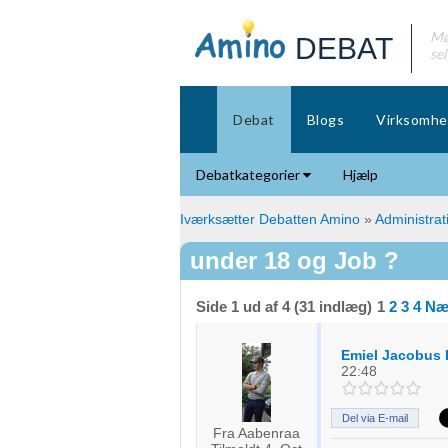
Mø
DEBAT
se
Debat
Blogs
Virksomhe
Debatkategorier
Hjælp
Iværksætter Debatten Amino
»
Administrat
under 18 og Job ?
Side 1 ud af 4 (31 indlæg)
1
2
3
4
Næ
Emiel Jacobus 
22:48
Del via E-mail
Fra Aabenraa