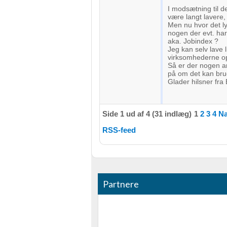
I modsætning til d
være langt lavere, 
Men nu hvor det ly
nogen der evt. har
aka. Jobindex ?
Jeg kan selv lave l
virksomhederne opr
Så er der nogen 
på om det kan bru
Glader hilsner fra 
Side 1 ud af 4 (31 indlæg)
1
2
3
4
Næ
RSS-feed
Partnere