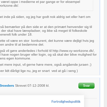
r været oppe i medierne et par gange er for eksempel
workzone.dk/.
t inde på siden, og jeg har godt nok aldrig set eller hørt om
så bemærker på den side er at den primært henvender sig til
 der skal have lærepladser, og ikke så meget til folkeskole
generelt folk under 18.
tte vil være en stor konkurent, det kunne være dejligt hvis jeg
en andre til at bedømme det.
gså vil gøre anderledes i forhold til http://www.xy-workzone.dk/,
l have nogen bruger eller login, og så skal der blive mulighed for
 i ens egen kommune.
 mere input, vil gerne høre mere, også angående juraen ;)
er lidt dårligt lige nu, jeg er snart ved at gå i seng )
Broeders
Skrevet
07-12-2008
kl.
Svar
Fortrolighedspolitik
gider skrive ?