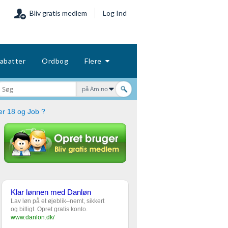
Bliv gratis medlem
Log Ind
abatter
Ordbog
Flere
på Amino
r 18 og Job ?
Klar lønnen med Danløn
Lav løn på et øjeblik–nemt, sikkert
og billigt. Opret gratis konto.
www.danlon.dk/