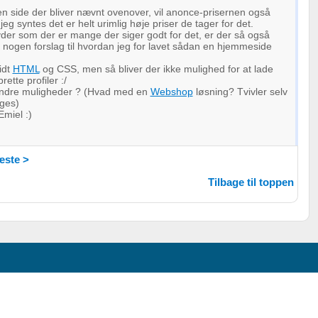
en side der bliver nævnt ovenover, vil anonce-prisernen også
jeg syntes det er helt urimlig høje priser de tager for det.
der som der er mange der siger godt for det, er der så også
 nogen forslag til hvordan jeg for lavet sådan en hjemmeside
idt
HTML
og CSS, men så bliver der ikke mulighed for at lade
ette profiler :/
andre muligheder ? (Hvad med en
Webshop
løsning? Tvivler selv
ges)
Emiel :)
ste >
Tilbage til toppen