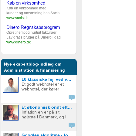
Køb en virksomhed
Køb en virksomhed med
kunder og omsætning hos Saxis
www.saxis.dk
Dinero Regnskabsprogram
Opret nemt og hurtigt fakturaer
Lav gratis bruger på Dinero i dag
www.dinero.dk
Nye ekspertblog-indlæg om
Administration & finansiering
10 klassiske fejl ved valg af webhotel – og hvordan du undgår dem
Et godt webhotel er et
webhotel, der kører i
baggrunden, ikke koster
6
en formue, og hvor der
ikke er noget bøvl. Sådan
Et økonomisk ondt efterår for startups
har de fleste det; man skal
Inflation en er på sit
helst glemme, at man har
højeste i Danmark, og i
et webhotel, men
august røg
desværre er ...
3
forbrugerprisen op på
9,1% alt imens danskerne
Googles algoritme - forstå de hundredvis af parametre bag