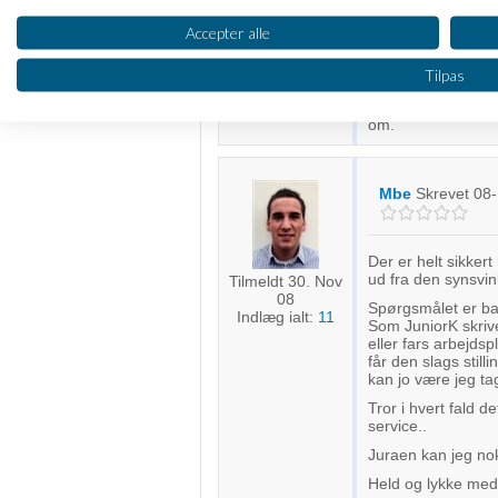
Jeg syns det er en
Oprette profiler til tilpasset annoncering
henvender sig til
Tilmeldt 12. Nov
Accepter alle
jeg tror du har go
08
Bruge profiler til at vælge tilpasset annoncering
Indlæg ialt:
80
med hensyn til lov
Tilpas
udforme et par lin
Oprette profiler for at tilpasse indhold
regler, at man er o
om.
Bruge profiler til at vælge tilpasset indhold
Mbe
Skrevet
08-
Måle annonceringseffektivitet
Måle indholdseffektivitet
Der er helt sikker
ud fra den synsvin
Tilmeldt 30. Nov
Forstå målgrupper gennem statistikker eller kombinationer af 
08
kilder
Spørgsmålet er ba
Indlæg ialt:
11
Som JuniorK skrive
eller fars arbejdsp
Udvikle og forbedre tjenester
får den slags still
kan jo være jeg tag
Bruge begrænsede oplysninger til at vælge indhold
Tror i hvert fald 
service..
IAB Special Features:
Juraen kan jeg no
Bruge præcise geografiske placeringsoplysninger
Held og lykke med