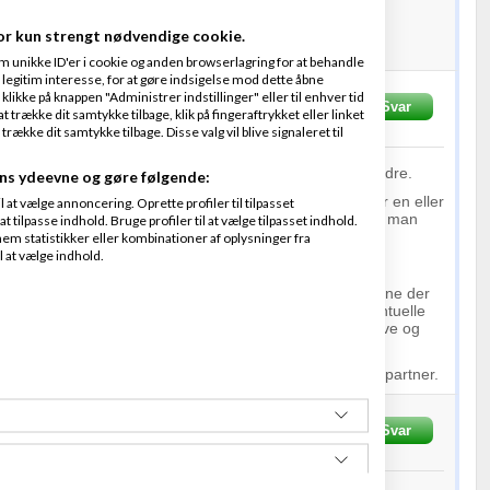
or kun strengt nødvendige cookie.
m unikke ID'er i cookie og anden browserlagring for at behandle
legitim interesse, for at gøre indsigelse mod dette åbne
 klikke på knappen "Administrer indstillinger" eller til enhver tid
t
08-12-2008
kl. 00:13
Svar
 trække dit samtykke tilbage, klik på fingeraftrykket eller linket
kke dit samtykke tilbage. Disse valg vil blive signaleret til
dé. Specielt hvis du satser på et andet segment i de andre.
ns ydeevne og gøre følgende:
e som en hindring, var at få fat på så unge folk. Jeg har en eller
at vælge annoncering. Oprette profiler til tilpasset
 man i den alder enten går med reklamer eller så bliver man
t tilpasse indhold. Bruge profiler til at vælge tilpasset indhold.
eller mors arbejdsplads.
em statistikker eller kombinationer af oplysninger fra
l at vælge indhold.
fra. Ang. Jura, må det være kontrakter til virksomhederne der
samt at du er tredjemand og intet har af gøre med eventuelle
 de 2 parter. Ellers kunne du jo gøre opmærksom på love og
garbejdere.
kke med HK. Det vil helt sikkert være en god samarbejdspartner.
08-12-2008
kl. 00:16
Svar