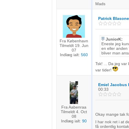
Mads
Identificere enheder baseret på aktivt anmodede oplysninger
Ikke-IAB-behandlingsformål:
Patrick Blasone
Nødvendig
Ydeevne
JuniorK:
Fra København
Eneste jeg kunn
Tilmeldt 19. Jun
Funktionel
en eller anden
07
bliver man ansa
Indlæg ialt:
560
Annoncering / marketing
Tsk! ... Da jeg va
var tider!
Emiel Jacobus 
00:33
Fra Aabenraa
Tilmeldt 4. Oct
Okay mange tak fo
08
Indlæg ialt:
90
I har nok ret i at 
få ordentlig kontakt