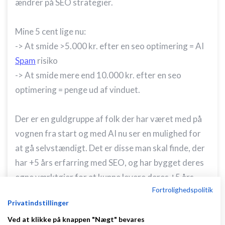
ændrer på SEO strategier.
Mine 5 cent lige nu:
-> At smide >5.000 kr. efter en seo optimering = AI
Spam
risiko
-> At smide mere end 10.000 kr. efter en seo
optimering = penge ud af vinduet.
Der er en guldgruppe af folk der har været med på
vognen fra start og med AI nu ser en mulighed for
at gå selvstændigt. Det er disse man skal finde, der
har +5 års erfarring med SEO, og har bygget deres
egne værktøjer for at kunne levere deres +5 års
Fortrolighedspolitik
ekspertise på rekord tid ved brug af AI = du bør ikke
Privatindstillinger
skulle betale meget mere end de 5.000 kr., og de bør
Ved at klikke på knappen "Nægt" bevares
kunne tilbude noget kontinuerligt audit billigt, pga