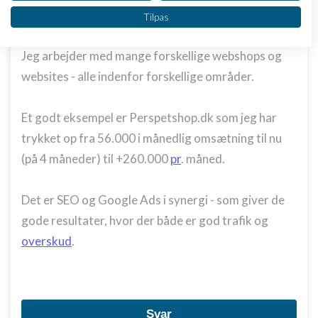
Vi bruger dine data til følgende formål:
Hvad sælger I?
Tilpas
IAB's behandlingsformål:
Opbevare og/eller tilgå oplysninger på en
Jeg arbejder med mange forskellige webshops og
enhed
websites - alle indenfor forskellige områder.
Bruge begrænsede oplysninger til at vælge
annoncering
Et godt eksempel er Perspetshop.dk som jeg har
Oprette profiler til tilpasset annoncering
trykket op fra 56.000 i månedlig omsætning til nu
(på 4 måneder) til +260.000
pr
. måned.
Bruge profiler til at vælge tilpasset
annoncering
Det er SEO og Google Ads i synergi - som giver de
Oprette profiler for at tilpasse indhold
gode resultater, hvor der både er god trafik og
Bruge profiler til at vælge tilpasset indhold
overskud
.
Måle annonceringseffektivitet
Måle indholdseffektivitet
Svar
Forstå målgrupper gennem statistikker eller