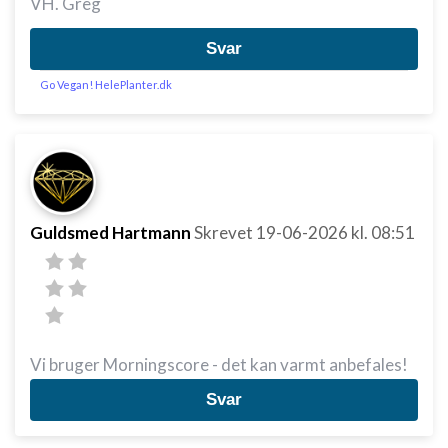
VH. Greg
Annoncering / marketing
Svar
Go Vegan! HelePlanter.dk
Guldsmed Hartmann
Skrevet
19-06-2026
kl. 08:51
Vi bruger Morningscore - det kan varmt anbefales!
Svar