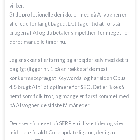
virker.
3) de profesionelle der ikke er med på AI vognen er
allerede for langt bagud. Det tager tid at forstå
brugen af AI og du betaler simpelthen for meget for
deres manuelle timer nu.
Jeg snakker af erfarring og arbejder selv med det til
dagligt (ligger nr. 1 på en række af de mest
konkurrencepræget Keywords, og har siden Opus
4.5 brugt AI til at optimere for SEO. Det er ikke så
nemt som folk tror, og mange er først kommet med
på AI vognen de sidste få måneder.
Der sker så meget på SERP'en i disse tider og vi er
midt i en såkaldt Core update lige nu, der igen