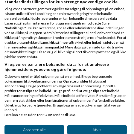
standardindstillingen for kun strengt nødvendige cookie.
deres AI process.
Vi og vores partnere gemmer og/eller får adgang til oplysninger på en enhed,
såsom unikke ID'er i cookie og anden browserlagring for at behandle
personlige data. Nogle leverandører kan behandle dine personlige data
Jeg kan række ud i mit netværk af SEO eksperter
baseret på legitim interesse, for at gøre indsigelse mod dette åbne
"Indstillinger". Du kan acceptere, afvise eller administrere dine indstillinger
hvis det skulle have interesse.
ved at klikke på knappen "Administrer indstillinger" eller til enhver tid ved at
klikke på fingeraftryksknappen i nederste venstre hjørne af webstedet. For at
kim.like(at)aienterprise.dk
trække dit samtykke tilbage, klik på fingeraftrykket eller linket i sidefoden på
hjemmesiden og klik på menupunktet Mine data, på den side kan du trække
Svar
dit samtykke tilbage. Disse valg vil blive signaleret til vores partnere og vil ikke
påvirke browserdata.
Vi og vores partnere behandler data for at analysere
hjemmesidens ydeevne og gøre følgende:
Opbevare og/eller tilgå oplysninger på en enhed. Bruge begrænsede
oplysninger til at vælge annoncering. Oprette profiler til tilpasset
annoncering. Bruge profiler til at vælge tilpasset annoncering. Oprette
profiler for at tilpasse indhold. Bruge profiler til at vælge tilpasset indhold.
Måle annonceringseffektivitet. Måle indholdseffektivitet. Forstå målgrupper
Bioovn
Skrevet
06-06-2026
kl. 21:27
gennem statistikker eller kombinationer af oplysninger fra forskellige kilder.
Udvikle og forbedre tjenester. Bruge begrænsede oplysninger til at vælge
indhold.
Data kan deles uden for EU og sendes til USA.
Dit samtykke og cookie gælder udelukkende for denne hjemmeside/app.
Se partnerliste (2 IAB-leverandører)
Accepter alle
Afvis