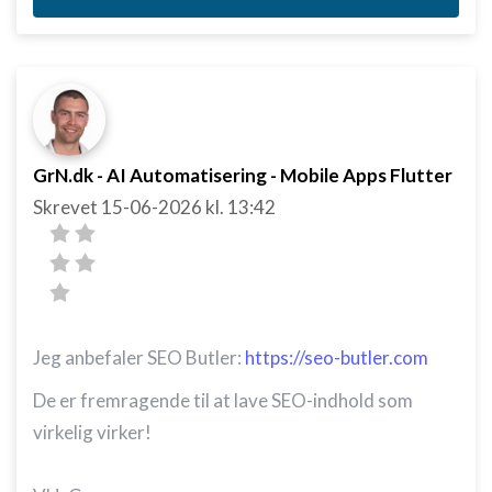
kombinationer af oplysninger fra forskellige
kilder
Udvikle og forbedre tjenester
Bruge begrænsede oplysninger til at vælge
indhold
GrN.dk - AI Automatisering - Mobile Apps Flutter
IAB Special Features:
Skrevet
15-06-2026
kl. 13:42
Bruge præcise geografiske
placeringsoplysninger
Identificere enheder baseret på aktivt
anmodede oplysninger
Ikke-IAB-behandlingsformål:
Jeg anbefaler SEO Butler:
https://seo-butler.com
Nødvendig
De er fremragende til at lave SEO-indhold som
Ydeevne
virkelig virker!
Funktionel