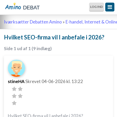
DEBAT
LOG IND
Iværksætter Debatten Amino
»
E-handel, Internet & Onli
Hvilket SEO-firma vil I anbefale i 2026?
Side 1 ud af 1 (9 indlæg)
stineHA
Skrevet
04-06-2026
kl. 13:22
Hvilket SEO-firma vil I anbefale i 2026?