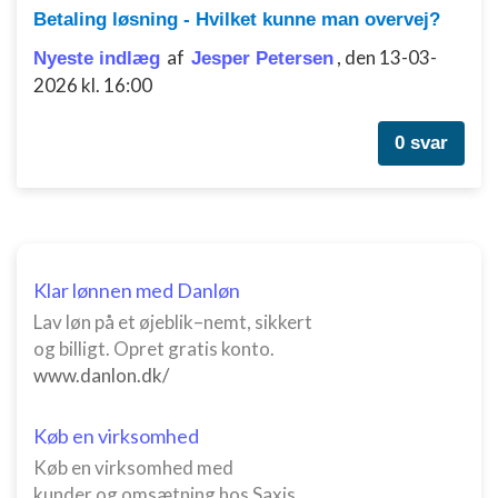
Betaling løsning - Hvilket kunne man overvej?
af
,
den 13-03-
Nyeste indlæg
Jesper Petersen
2026 kl. 16:00
0 svar
Klar lønnen med Danløn
Lav løn på et øjeblik–nemt, sikkert
og billigt. Opret gratis konto.
www.danlon.dk/
Køb en virksomhed
Køb en virksomhed med
kunder og omsætning hos Saxis