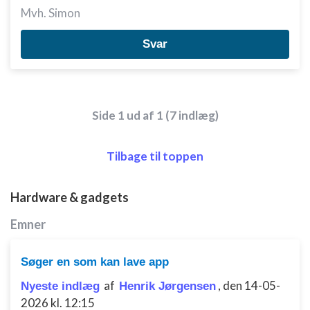
Mvh. Simon
Bruge profiler til at vælge tilpasset
annoncering
Svar
Oprette profiler for at tilpasse indhold
Bruge profiler til at vælge tilpasset indhold
Side 1 ud af 1 (7 indlæg)
Måle annonceringseffektivitet
Måle indholdseffektivitet
Tilbage til toppen
Forstå målgrupper gennem statistikker eller
kombinationer af oplysninger fra forskellige
Hardware & gadgets
kilder
Emner
Udvikle og forbedre tjenester
Bruge begrænsede oplysninger til at vælge
Søger en som kan lave app
indhold
af
,
den 14-05-
Nyeste indlæg
Henrik Jørgensen
IAB Special Features:
2026 kl. 12:15