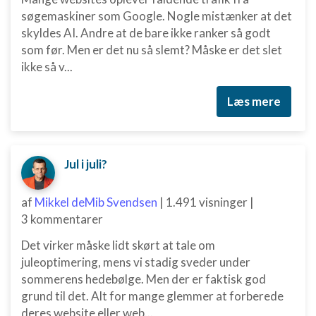
søgemaskiner som Google. Nogle mistænker at det
skyldes AI. Andre at de bare ikke ranker så godt
som før. Men er det nu så slemt? Måske er det slet
ikke så v...
Læs mere
Jul i juli?
af
Mikkel deMib Svendsen
|
1.491 visninger
|
3 kommentarer
Det virker måske lidt skørt at tale om
juleoptimering, mens vi stadig sveder under
sommerens hedebølge. Men der er faktisk god
grund til det. Alt for mange glemmer at forberede
deres website eller web...