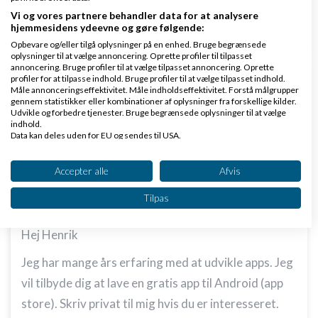
Vi og vores partnere behandler data for at analysere
Svar
hjemmesidens ydeevne og gøre følgende:
Opbevare og/eller tilgå oplysninger på en enhed. Bruge begrænsede
oplysninger til at vælge annoncering. Oprette profiler til tilpasset
annoncering. Bruge profiler til at vælge tilpasset annoncering. Oprette
profiler for at tilpasse indhold. Bruge profiler til at vælge tilpasset indhold.
Måle annonceringseffektivitet. Måle indholdseffektivitet. Forstå målgrupper
gennem statistikker eller kombinationer af oplysninger fra forskellige kilder.
Udvikle og forbedre tjenester. Bruge begrænsede oplysninger til at vælge
indhold.
Simon
Skrevet
12-06-2026
kl. 14:01
Data kan deles uden for EU og sendes til USA.
Dit samtykke og cookie gælder udelukkende for denne hjemmeside/app.
Se partnerliste (2 IAB-leverandører)
Accepter alle
Afvis
Vi bruger dine data til følgende formål:
Tilpas
IAB's behandlingsformål:
Opbevare og/eller tilgå oplysninger på en
Hej Henrik
enhed
Jeg har mange års erfaring med at udvikle apps. Jeg
Bruge begrænsede oplysninger til at vælge
vil tilbyde dig at lave en gratis app til Android (app
annoncering
store). Skriv privat til mig hvis du er interesseret.
Oprette profiler til tilpasset annoncering