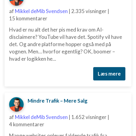
af
Mikkel deMib Svendsen
|
2.335 visninger
|
15 kommentarer
Hvad er nu alt det her pis med krav om AI-
disclaimere? YouTube vil have det. Spotify vil have
det. Og andre platforme hopper også med på
vognen. Men… hvorfor egentlig? OK, boomer –
hvad er logikken he...
Læs mere
Mindre Trafik – Mere Salg
af
Mikkel deMib Svendsen
|
1.652 visninger
|
4 kommentarer
Mange websites oplever faldende trafik fra