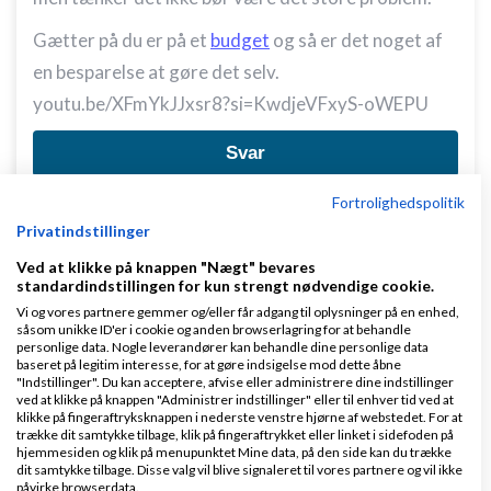
Gætter på du er på et
budget
og så er det noget af
en besparelse at gøre det selv.
youtu.be/XFmYkJJxsr8?si=KwdjeVFxyS-oWEPU
Svar
Fortrolighedspolitik
Privatindstillinger
Ved at klikke på knappen "Nægt" bevares
standardindstillingen for kun strengt nødvendige cookie.
Vi og vores partnere gemmer og/eller får adgang til oplysninger på en enhed,
Kristian_Nissen
Skrevet
30-05-2026
kl. 13:14
såsom unikke ID'er i cookie og anden browserlagring for at behandle
personlige data. Nogle leverandører kan behandle dine personlige data
baseret på legitim interesse, for at gøre indsigelse mod dette åbne
"Indstillinger". Du kan acceptere, afvise eller administrere dine indstillinger
ved at klikke på knappen "Administrer indstillinger" eller til enhver tid ved at
klikke på fingeraftryksknappen i nederste venstre hjørne af webstedet. For at
trække dit samtykke tilbage, klik på fingeraftrykket eller linket i sidefoden på
hjemmesiden og klik på menupunktet Mine data, på den side kan du trække
dit samtykke tilbage. Disse valg vil blive signaleret til vores partnere og vil ikke
Lad mig høre mere :)
påvirke browserdata.