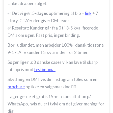
Linket dræber salget.
✅ Det vi gør: 5-dages optimering af bio +
link
+ 7
story-CTA’er der giver DM-leads.
✅ Resultat: Kunder går fra 0 til 3-5 kvalificerede
DM’s om ugen. Fast pris, ingen binding.
Bor i udlandet, men arbejder 100% i dansk tidszone
9-17. Alle kunder får svar inden for 2 timer.
Søger lige nu: 3 danske cases vi kan lave til skarp
intropris mod
testimonial
.
Skyd mig en DM hvis din Instagram føles som en
brochure
og ikke en salgsmaskine 👇🏻
Tager gerne et gratis 15-min consultation på
WhatsApp, hvis du er i tvivl om det giver mening for
dig.