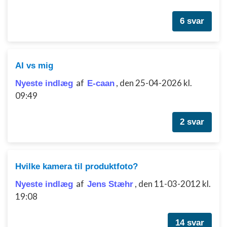
Bruge præcise geografiske
placeringsoplysninger
6 svar
Identificere enheder baseret på aktivt
anmodede oplysninger
Ikke-IAB-behandlingsformål:
AI vs mig
Nødvendig
af
,
den 25-04-2026 kl.
Nyeste indlæg
E-caan
Ydeevne
09:49
Funktionel
2 svar
Annoncering / marketing
Hvilke kamera til produktfoto?
af
,
den 11-03-2012 kl.
Nyeste indlæg
Jens Stæhr
19:08
14 svar