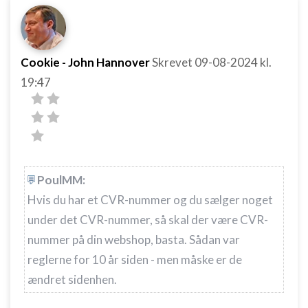
Bruge begrænsede oplysninger til at vælge
indhold
Cookie - John Hannover
Skrevet
09-08-2024
kl.
IAB Special Features:
19:47
Bruge præcise geografiske
placeringsoplysninger
Identificere enheder baseret på aktivt
anmodede oplysninger
Ikke-IAB-behandlingsformål:
Nødvendig
PoulMM:
Hvis du har et CVR-nummer og du sælger noget
Ydeevne
under det CVR-nummer, så skal der være CVR-
Funktionel
nummer på din webshop, basta. Sådan var
reglerne for 10 år siden - men måske er de
Annoncering / marketing
ændret sidenhen.