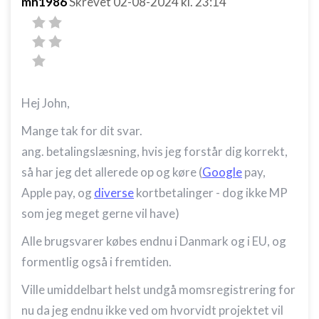
mh1986
Skrevet
02-08-2024
kl. 23:14
Hej John,
Mange tak for dit svar.
ang. betalingslæsning, hvis jeg forstår dig korrekt,
så har jeg det allerede op og køre (
Google
pay,
Apple pay, og
diverse
kortbetalinger - dog ikke MP
som jeg meget gerne vil have)
Alle brugsvarer købes endnu i Danmark og i EU, og
formentlig også i fremtiden.
Ville umiddelbart helst undgå momsregistrering for
nu da jeg endnu ikke ved om hvorvidt projektet vil