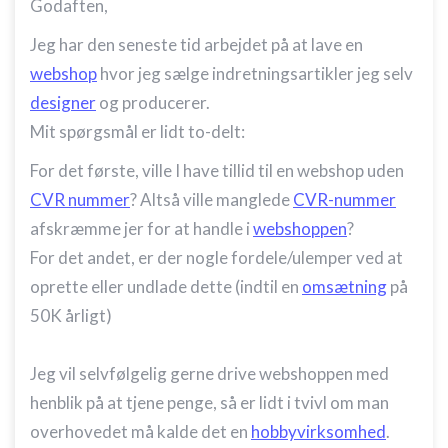
Godaften,
Jeg har den seneste tid arbejdet på at lave en
webshop
hvor jeg sælge indretningsartikler jeg selv
designer
og producerer.
Mit spørgsmål er lidt to-delt:
For det første, ville I have tillid til en webshop uden
CVR nummer
? Altså ville manglede
CVR-nummer
afskræmme jer for at handle i
webshoppen
?
For det andet, er der nogle fordele/ulemper ved at
oprette eller undlade dette (indtil en
omsætning
på
50K årligt)
Jeg vil selvfølgelig gerne drive webshoppen med
henblik på at tjene penge, så er lidt i tvivl om man
overhovedet må kalde det en
hobbyvirksomhed
.