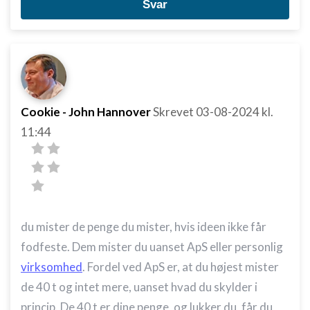
Svar
Cookie - John Hannover
Skrevet
03-08-2024
kl.
11:44
du mister de penge du mister, hvis ideen ikke får
fodfeste. Dem mister du uanset ApS eller personlig
virksomhed
. Fordel ved ApS er, at du højest mister
de 40 t og intet mere, uanset hvad du skylder i
princip. De 40 t er dine penge, og lukker du, får du