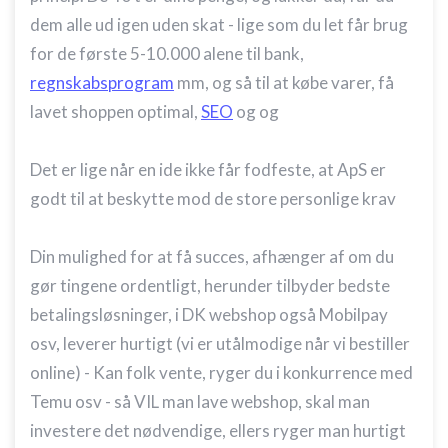
dem alle ud igen uden skat - lige som du let får brug
for de første 5-10.000 alene til bank,
regnskabsprogram
mm, og så til at købe varer, få
lavet shoppen optimal,
SEO
og og
Det er lige når en ide ikke får fodfeste, at ApS er
godt til at beskytte mod de store personlige krav
Din mulighed for at få succes, afhænger af om du
gør tingene ordentligt, herunder tilbyder bedste
betalingsløsninger, i DK webshop også Mobilpay
osv, leverer hurtigt (vi er utålmodige når vi bestiller
online) - Kan folk vente, ryger du i konkurrence med
Temu osv - så VIL man lave webshop, skal man
investere det nødvendige, ellers ryger man hurtigt