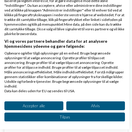
baseret på legitim interesse, for at gøre indsigelse mod dette åbne
Udover at du slipper for alt boevlet med at have en
"Indstillinger". Du kan acceptere, afvise eller administrere dine indstillinger
ved at klikke på knappen "Administrer indstillinger" eller til enhver tid ved at
webshop, har det den fordel at disse platforme i
klikke på fingeraftryksknappen i nederste venstre hjørne af webstedet. For at
forvejen har en kunde base som kan finde dig hvis du
trække dit samtykke tilbage, klik på fingeraftrykket eller linket i sidefoden på
hjemmesiden og klik på menupunktet Mine data, på den side kan du trække
laver noget de soeger efter.
dit samtykke tilbage. Disse valg vil blive signaleret til vores partnere og vil ikke
påvirke browserdata.
Saa kan du altid lave en webshop senere hvis det
Vi og vores partnere behandler data for at analysere
hjemmesidens ydeevne og gøre følgende:
gaar saa godt at du vil leve af det.
Opbevare og/eller tilgå oplysninger på en enhed. Bruge begrænsede
oplysninger til at vælge annoncering. Oprette profiler til tilpasset
Svar
annoncering. Bruge profiler til at vælge tilpasset annoncering. Oprette
profiler for at tilpasse indhold. Bruge profiler til at vælge tilpasset indhold.
Måle annonceringseffektivitet. Måle indholdseffektivitet. Forstå målgrupper
gennem statistikker eller kombinationer af oplysninger fra forskellige kilder.
Udvikle og forbedre tjenester. Bruge begrænsede oplysninger til at vælge
indhold.
Data kan deles uden for EU og sendes til USA.
Dit samtykke og cookie gælder udelukkende for denne hjemmeside/app.
Se partnerliste (2 IAB-leverandører)
Accepter alle
Afvis
PoulMM
Skrevet
09-08-2024
kl. 19:41
Vi bruger dine data til følgende formål:
Tilpas
IAB's behandlingsformål:
Opbevare og/eller tilgå oplysninger på en