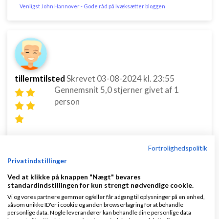
Venligst John Hannover - Gode råd på Ivæksætter bloggen
tillermtilsted
Skrevet
03-08-2024
kl. 23:55
Gennemsnit
5,0
stjerner givet af
1
person
Er der en grund til at du vil have din egen webshop.
Fortrolighedspolitik
Privatindstillinger
Er det ikke bedre bare at saelge som privat gennem
for eksempel
facebook
marked
, etzy eller lignende
Ved at klikke på knappen "Nægt" bevares
standardindstillingen for kun strengt nødvendige cookie.
platforme som er lavet specielt til at private kan
Vi og vores partnere gemmer og/eller får adgang til oplysninger på en enhed,
saelge deres egne ting.
såsom unikke ID'er i cookie og anden browserlagring for at behandle
personlige data. Nogle leverandører kan behandle dine personlige data