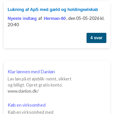
Lukning af ApS med gæld og holdingselskab
af
,
den 05-05-2026 kl.
Nyeste indlæg
Herman-60
20:40
4 svar
Klar lønnen med Danløn
Lav løn på et øjeblik–nemt, sikkert
og billigt. Opret gratis konto.
www.danlon.dk/
Køb en virksomhed
Køb en virksomhed med