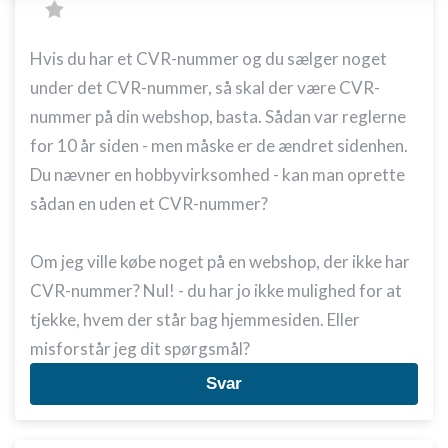
enhed
Bruge begrænsede oplysninger til at vælge
Hvis du har et CVR-nummer og du sælger noget
annoncering
under det CVR-nummer, så skal der være CVR-
Oprette profiler til tilpasset annoncering
nummer på din webshop, basta. Sådan var reglerne
for 10 år siden - men måske er de ændret sidenhen.
Bruge profiler til at vælge tilpasset
annoncering
Du nævner en hobbyvirksomhed - kan man oprette
sådan en uden et CVR-nummer?
Oprette profiler for at tilpasse indhold
Bruge profiler til at vælge tilpasset indhold
Om jeg ville købe noget på en webshop, der ikke har
Måle annonceringseffektivitet
CVR-nummer? Nul! - du har jo ikke mulighed for at
tjekke, hvem der står bag hjemmesiden. Eller
Måle indholdseffektivitet
misforstår jeg dit spørgsmål?
Forstå målgrupper gennem statistikker eller
Svar
kombinationer af oplysninger fra forskellige
kilder
Udvikle og forbedre tjenester