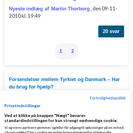
af
,
den 09-11-
Nyeste indlæg
Martin Thorborg
2010 kl. 19:49
20 svar
1
2
Forsendelser mellem Tyrkiet og Danmark – Har
du brug for hjælp?
af
,
den 18-06-2026 kl.
Nyeste indlæg
hek1982
Fortrolighedspolitik
13:25
Privatindstillinger
Ved at klikke på knappen "Nægt" bevares
0 svar
standardindstillingen for kun strengt nødvendige cookie.
Vi og vores partnere gemmer og/eller får adgang til oplysninger på en enhed,
såsom unikke ID'er i cookie og anden browserlagring for at behandle