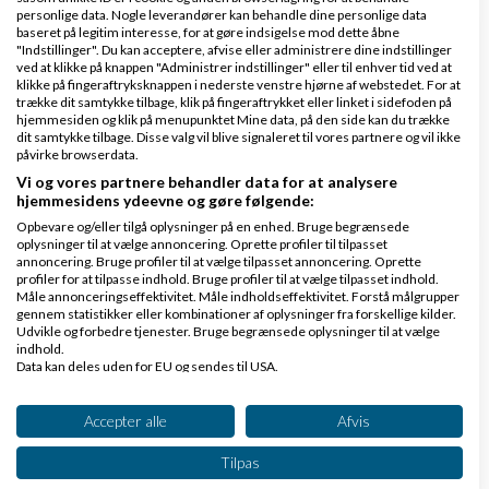
personlige data. Nogle leverandører kan behandle dine personlige data
baseret på legitim interesse, for at gøre indsigelse mod dette åbne
Hvordan finder man, og tjekker man kinesiske
"Indstillinger". Du kan acceptere, afvise eller administrere dine indstillinger
ved at klikke på knappen "Administrer indstillinger" eller til enhver tid ved at
firmaers kvalitet?
klikke på fingeraftryksknappen i nederste venstre hjørne af webstedet. For at
trække dit samtykke tilbage, klik på fingeraftrykket eller linket i sidefoden på
af
,
den 09-12-2025 kl.
Nyeste indlæg
KristianBi
hjemmesiden og klik på menupunktet Mine data, på den side kan du trække
19:29
dit samtykke tilbage. Disse valg vil blive signaleret til vores partnere og vil ikke
påvirke browserdata.
Vi og vores partnere behandler data for at analysere
2 svar
hjemmesidens ydeevne og gøre følgende:
Opbevare og/eller tilgå oplysninger på en enhed. Bruge begrænsede
oplysninger til at vælge annoncering. Oprette profiler til tilpasset
annoncering. Bruge profiler til at vælge tilpasset annoncering. Oprette
profiler for at tilpasse indhold. Bruge profiler til at vælge tilpasset indhold.
Måle annonceringseffektivitet. Måle indholdseffektivitet. Forstå målgrupper
gennem statistikker eller kombinationer af oplysninger fra forskellige kilder.
Udvikle og forbedre tjenester. Bruge begrænsede oplysninger til at vælge
Klar lønnen med Danløn
indhold.
Data kan deles uden for EU og sendes til USA.
Lav løn på et øjeblik–nemt, sikkert
Dit samtykke og cookie gælder udelukkende for denne hjemmeside/app.
og billigt. Opret gratis konto.
Se partnerliste (2 IAB-leverandører)
Accepter alle
Afvis
www.danlon.dk/
Vi bruger dine data til følgende formål:
Tilpas
IAB's behandlingsformål:
Køb en virksomhed