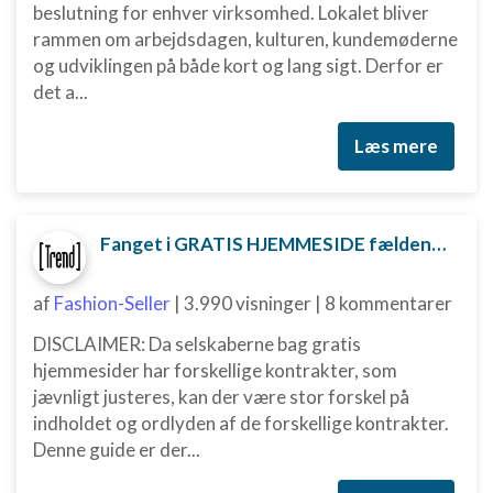
beslutning for enhver virksomhed. Lokalet bliver
Udvikle og forbedre tjenester
rammen om arbejdsdagen, kulturen, kundemøderne
og udviklingen på både kort og lang sigt. Derfor er
Bruge begrænsede oplysninger til at vælge
det a...
indhold
IAB Special Features:
Læs mere
Bruge præcise geografiske
placeringsoplysninger
Identificere enheder baseret på aktivt
Fanget i GRATIS HJEMMESIDE fælden? Sådan kan du måske komme ud af aftalen
anmodede oplysninger
Ikke-IAB-behandlingsformål:
af
Fashion-Seller
|
3.990 visninger
|
8 kommentarer
Nødvendig
DISCLAIMER: Da selskaberne bag gratis
Ydeevne
hjemmesider har forskellige kontrakter, som
jævnligt justeres, kan der være stor forskel på
Funktionel
indholdet og ordlyden af de forskellige kontrakter.
Denne guide er der...
Annoncering / marketing