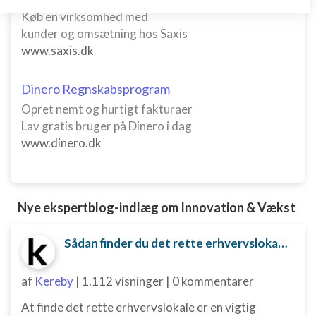
Opbevare og/eller tilgå oplysninger på en
Køb en virksomhed med
enhed
kunder og omsætning hos Saxis
www.saxis.dk
Bruge begrænsede oplysninger til at vælge
annoncering
Dinero Regnskabsprogram
Oprette profiler til tilpasset annoncering
Opret nemt og hurtigt fakturaer
Bruge profiler til at vælge tilpasset
Lav gratis bruger på Dinero i dag
annoncering
www.dinero.dk
Oprette profiler for at tilpasse indhold
Bruge profiler til at vælge tilpasset indhold
Nye ekspertblog-indlæg om Innovation & Vækst
Måle annonceringseffektivitet
Sådan finder du det rette erhvervslokale til din virksomhed
Måle indholdseffektivitet
af
Kereby
|
1.112 visninger
|
0 kommentarer
Forstå målgrupper gennem statistikker eller
kombinationer af oplysninger fra forskellige
kilder
At finde det rette erhvervslokale er en vigtig