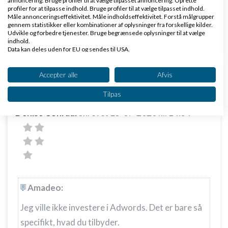
annoncering. Bruge profiler til at vælge tilpasset annoncering. Oprette
profiler for at tilpasse indhold. Bruge profiler til at vælge tilpasset indhold.
kommer selv.
Måle annonceringseffektivitet. Måle indholdseffektivitet. Forstå målgrupper
gennem statistikker eller kombinationer af oplysninger fra forskellige kilder.
Udvikle og forbedre tjenester. Bruge begrænsede oplysninger til at vælge
Svar
indhold.
Data kan deles uden for EU og sendes til USA.
Dit samtykke og cookie gælder udelukkende for denne hjemmeside/app.
Se partnerliste (2 IAB-leverandører)
Accepter alle
Afvis
Vi bruger dine data til følgende formål:
Tilpas
IAB's behandlingsformål:
Denise Conradi
Skrevet
13-07-2020
kl. 14:34
Opbevare og/eller tilgå oplysninger på en
enhed
Bruge begrænsede oplysninger til at vælge
annoncering
Oprette profiler til tilpasset annoncering
Amadeo:
Bruge profiler til at vælge tilpasset
annoncering
Jeg ville ikke investere i Adwords. Det er bare så
specifikt, hvad du tilbyder.
Oprette profiler for at tilpasse indhold