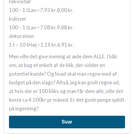
rekvisitør
100 – 1 t
Lav—7,93 kr.8,00 kr.
kulisser
100 – 1 t
Lav—7,08 kr.9,88 kr.
dekoration
1 t – 10 t
Høj—1,19 kr.6,91 kr.
Men ville det give mening at æde dem ALLE. I håb
om, at bag et enkelt af de klik, der sidder en
potentiel kunde? Og hvad skal man regne med af
budget på den slags? Altså, jeg kan godt regne ud,
at hvis der er 100 kliks og man får dem alle, ville det
koste ca 4.500kr pr måned. Er det gode penge spildt
på ingenting?
Svar