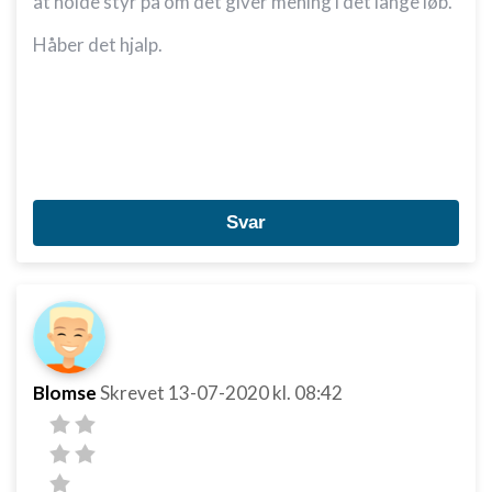
at holde styr på om det giver mening i det lange løb.
Håber det hjalp.
Svar
Blomse
Skrevet
13-07-2020
kl. 08:42