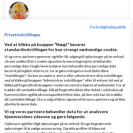
Amadeo
Skrevet
13-07-2020
kl. 10:34
Fortrolighedspolitik
Privatindstillinger
Ved at klikke på knappen "Nægt" bevares
standardindstillingen for kun strengt nødvendige cookie.
Vi og vores partnere gemmer og/eller får adgang til oplysninger på en enhed,
såsom unikke ID'er i cookie og anden browserlagring for at behandle
personlige data. Nogle leverandører kan behandle dine personlige data
Denise Conradi:
baseret på legitim interesse, for at gøre indsigelse mod dette åbne
"Indstillinger". Du kan acceptere, afvise eller administrere dine indstillinger
Der er simpelthen for lidt søge volumen
ved at klikke på knappen "Administrer indstillinger" eller til enhver tid ved at
klikke på fingeraftryksknappen i nederste venstre hjørne af webstedet. For at
Du siger det.
trække dit samtykke tilbage, klik på fingeraftrykket eller linket i sidefoden på
hjemmesiden og klik på menupunktet Mine data, på den side kan du trække
dit samtykke tilbage. Disse valg vil blive signaleret til vores partnere og vil ikke
Jeg ville ikke investere i Adwords. Det er bare så
påvirke browserdata.
specifikt, hvad du tilbyder.
Vi og vores partnere behandler data for at analysere
hjemmesidens ydeevne og gøre følgende:
Prøv at gå selv ind i branchen, events,
netværk
,
Opbevare og/eller tilgå oplysninger på en enhed. Bruge begrænsede
oplysninger til at vælge annoncering. Oprette profiler til tilpasset
messer
. Facebook grupper. Vær synlig. Resten