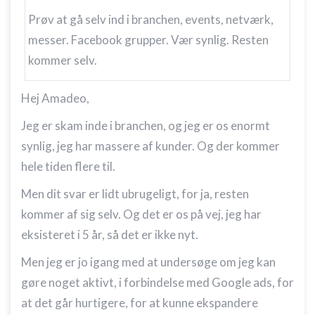
Prøv at gå selv ind i branchen, events, netværk,
Bruge profiler til at vælge tilpasset indhold
messer. Facebook grupper. Vær synlig. Resten
Måle annonceringseffektivitet
kommer selv.
Måle indholdseffektivitet
Hej Amadeo,
Forstå målgrupper gennem statistikker eller
kombinationer af oplysninger fra forskellige
Jeg er skam inde i branchen, og jeg er os enormt
kilder
synlig, jeg har massere af kunder. Og der kommer
Udvikle og forbedre tjenester
hele tiden flere til.
Men dit svar er lidt ubrugeligt, for ja, resten
Bruge begrænsede oplysninger til at vælge
indhold
kommer af sig selv. Og det er os på vej, jeg har
IAB Special Features:
eksisteret i 5 år, så det er ikke nyt.
Bruge præcise geografiske
Men jeg er jo igang med at undersøge om jeg kan
placeringsoplysninger
gøre noget aktivt, i forbindelse med Google ads, for
Identificere enheder baseret på aktivt
at det går hurtigere, for at kunne ekspandere
anmodede oplysninger