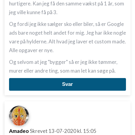
hurtigere. Kan jeg få den samme vækst på 1 år, som
Ikke-IAB-behandlingsformål:
jeg ville kunne få på 3.
Nødvendig
Og fordi jeg ikke sælger sko eller biler, så er Google
Ydeevne
ads bare noget helt andet for mig. Jeg har ikke nogle
Funktionel
vare på hylderne. Alt hvad jeg laver et custom made.
Alle opgaver er nye.
Annoncering / marketing
Og selvom at jeg "bygger" så er jeg ikke tømmer,
murer eller andre ting, som man let kan søge på.
Svar
Amadeo
Skrevet
13-07-2020
kl. 15:05