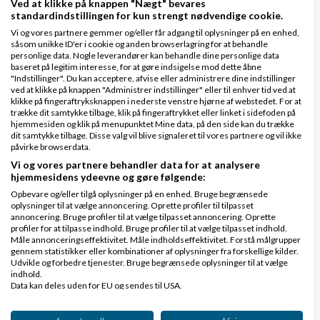
virksomhedsrådgivning og grafisk design.
Ved at klikke på knappen "Nægt" bevares
standardindstillingen for kun strengt nødvendige cookie.
Men før jeg kan være helt konkret, så har jeg brug
Vi og vores partnere gemmer og/eller får adgang til oplysninger på en enhed,
såsom unikke ID'er i cookie og anden browserlagring for at behandle
for at vide hvor du er fra og hvor omfattende en
personlige data. Nogle leverandører kan behandle dine personlige data
baseret på legitim interesse, for at gøre indsigelse mod dette åbne
side det skal være?
"Indstillinger". Du kan acceptere, afvise eller administrere dine indstillinger
ved at klikke på knappen "Administrer indstillinger" eller til enhver tid ved at
Du kan læse lidt om min
virksomhed
her.
klikke på fingeraftryksknappen i nederste venstre hjørne af webstedet. For at
trække dit samtykke tilbage, klik på fingeraftrykket eller linket i sidefoden på
Vores pris er meget konkurrencedygtig, og jeg
hjemmesiden og klik på menupunktet Mine data, på den side kan du trække
dit samtykke tilbage. Disse valg vil blive signaleret til vores partnere og vil ikke
håber du kunne være nysgerrig på at høre mere.
påvirke browserdata.
Vi og vores partnere behandler data for at analysere
hjemmesidens ydeevne og gøre følgende:
Vh
Opbevare og/eller tilgå oplysninger på en enhed. Bruge begrænsede
oplysninger til at vælge annoncering. Oprette profiler til tilpasset
Simon Vanggaard
annoncering. Bruge profiler til at vælge tilpasset annoncering. Oprette
profiler for at tilpasse indhold. Bruge profiler til at vælge tilpasset indhold.
Måle annonceringseffektivitet. Måle indholdseffektivitet. Forstå målgrupper
Vanggaard Advice
gennem statistikker eller kombinationer af oplysninger fra forskellige kilder.
Udvikle og forbedre tjenester. Bruge begrænsede oplysninger til at vælge
indhold.
Svar
Data kan deles uden for EU og sendes til USA.
Dit samtykke og cookie gælder udelukkende for denne hjemmeside/app.