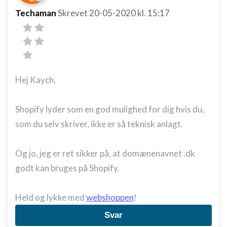
Forstå målgrupper gennem statistikker eller
Techaman
Skrevet
20-05-2020
kl. 15:17
kombinationer af oplysninger fra forskellige
kilder
Udvikle og forbedre tjenester
Bruge begrænsede oplysninger til at vælge
indhold
Hej Kaych,
IAB Special Features:
Bruge præcise geografiske
Shopify lyder som en god mulighed for dig hvis du,
placeringsoplysninger
som du selv skriver, ikke er så teknisk anlagt.
Identificere enheder baseret på aktivt
anmodede oplysninger
Og jo, jeg er ret sikker på, at domænenavnet .dk
Ikke-IAB-behandlingsformål:
godt kan bruges på Shopify.
Nødvendig
Held og lykke med
webshoppen
!
Ydeevne
Svar
Funktionel