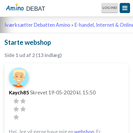
DEBAT
LOG IND
Iværksætter Debatten Amino
»
E-handel, Internet & Onli
Starte webshop
Side 1 ud af 2 (13 indlæg)
Kaych85
Skrevet
19-05-2020
kl. 15:50
Hej. Jeg vil gerne have mig en
webshop
. Er