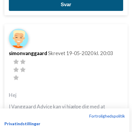
Svar
simonvanggaard
Skrevet
19-05-2020
kl. 20:03
Hej
I Vanggaard Advice kan vi hjælpe dig med at
opsætte en simpel webshop i
wordpress
.
Fortrolighedspolitik
Samtidig kan vi hjælpe dig med
markedsføring
,
Privatindstillinger