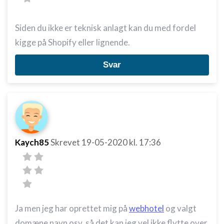
Siden du ikke er teknisk anlagt kan du med fordel
kigge på Shopify eller lignende.
Svar
Kaych85
Skrevet
19-05-2020
kl. 17:36
Ja men jeg har oprettet mig på
webhotel
og valgt
domæne navn osv, så det kan jeg vel ikke flytte over