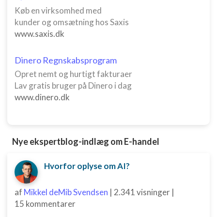
Køb en virksomhed med
Forstå målgrupper gennem statistikker eller
kombinationer af oplysninger fra forskellige
kunder og omsætning hos Saxis
kilder
www.saxis.dk
Udvikle og forbedre tjenester
Dinero Regnskabsprogram
Bruge begrænsede oplysninger til at vælge
Opret nemt og hurtigt fakturaer
indhold
Lav gratis bruger på Dinero i dag
IAB Special Features:
www.dinero.dk
Bruge præcise geografiske
placeringsoplysninger
Identificere enheder baseret på aktivt
Nye ekspertblog-indlæg om E-handel
anmodede oplysninger
Ikke-IAB-behandlingsformål:
Hvorfor oplyse om AI?
Nødvendig
af
Mikkel deMib Svendsen
|
2.341 visninger
|
Ydeevne
15 kommentarer
Funktionel