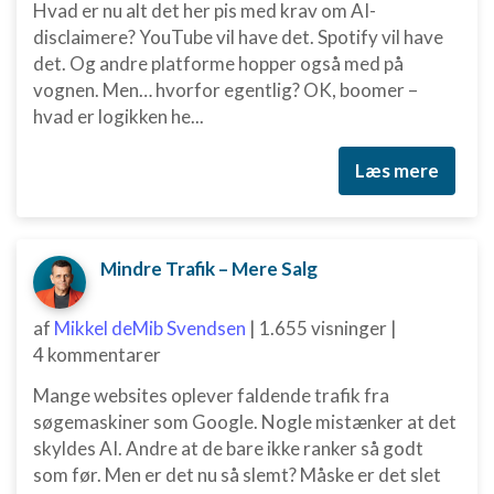
Hvad er nu alt det her pis med krav om AI-
disclaimere? YouTube vil have det. Spotify vil have
Annoncering / marketing
det. Og andre platforme hopper også med på
vognen. Men… hvorfor egentlig? OK, boomer –
hvad er logikken he...
Læs mere
Mindre Trafik – Mere Salg
af
Mikkel deMib Svendsen
|
1.655 visninger
|
4 kommentarer
Mange websites oplever faldende trafik fra
søgemaskiner som Google. Nogle mistænker at det
skyldes AI. Andre at de bare ikke ranker så godt
som før. Men er det nu så slemt? Måske er det slet