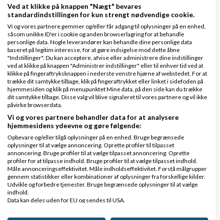
Ved at klikke på knappen "Nægt" bevares
standardindstillingen for kun strengt nødvendige cookie.
Vi og vores partnere gemmer og/eller får adgang til oplysninger på en enhed,
Hvilket SEO-firma vil I anbefale i 2026?
såsom unikke ID'er i cookie og anden browserlagring for at behandle
personlige data. Nogle leverandører kan behandle dine personlige data
af
,
den 04-06-2026 kl.
Nyeste indlæg
stineHA
baseret på legitim interesse, for at gøre indsigelse mod dette åbne
"Indstillinger". Du kan acceptere, afvise eller administrere dine indstillinger
13:22
ved at klikke på knappen "Administrer indstillinger" eller til enhver tid ved at
klikke på fingeraftryksknappen i nederste venstre hjørne af webstedet. For at
trække dit samtykke tilbage, klik på fingeraftrykket eller linket i sidefoden på
8 svar
hjemmesiden og klik på menupunktet Mine data, på den side kan du trække
dit samtykke tilbage. Disse valg vil blive signaleret til vores partnere og vil ikke
påvirke browserdata.
Vi og vores partnere behandler data for at analysere
hjemmesidens ydeevne og gøre følgende:
Automatisk genindrykning af DBA-annoncer –
Opbevare og/eller tilgå oplysninger på en enhed. Bruge begrænsede
Få 100% af din tid tilbage – Slip for 8.500
oplysninger til at vælge annoncering. Oprette profiler til tilpasset
annoncering. Bruge profiler til at vælge tilpasset annoncering. Oprette
manuelle klik hver anden måned
profiler for at tilpasse indhold. Bruge profiler til at vælge tilpasset indhold.
Måle annonceringseffektivitet. Måle indholdseffektivitet. Forstå målgrupper
af
,
den 20-05-
Nyeste indlæg
Emil Rosenbom
gennem statistikker eller kombinationer af oplysninger fra forskellige kilder.
2026 kl. 21:43
Udvikle og forbedre tjenester. Bruge begrænsede oplysninger til at vælge
indhold.
Data kan deles uden for EU og sendes til USA.
0 svar
Dit samtykke og cookie gælder udelukkende for denne hjemmeside/app.