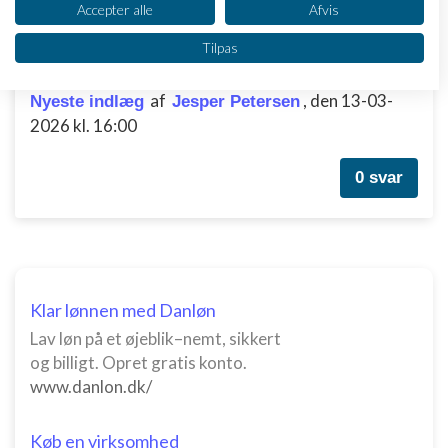
Se partnerliste (2 IAB-leverandører)
Accepter alle
Afvis
Vi bruger dine data til følgende formål:
Tilpas
IAB's behandlingsformål:
Betaling løsning - Hvilket kunne man overvej?
Opbevare og/eller tilgå oplysninger på en
af
,
den 13-03-
Nyeste indlæg
Jesper Petersen
enhed
2026 kl. 16:00
Bruge begrænsede oplysninger til at vælge
annoncering
0 svar
Oprette profiler til tilpasset annoncering
Bruge profiler til at vælge tilpasset
annoncering
Oprette profiler for at tilpasse indhold
Klar lønnen med Danløn
Lav løn på et øjeblik–nemt, sikkert
Bruge profiler til at vælge tilpasset indhold
og billigt. Opret gratis konto.
www.danlon.dk/
Måle annonceringseffektivitet
Måle indholdseffektivitet
Køb en virksomhed