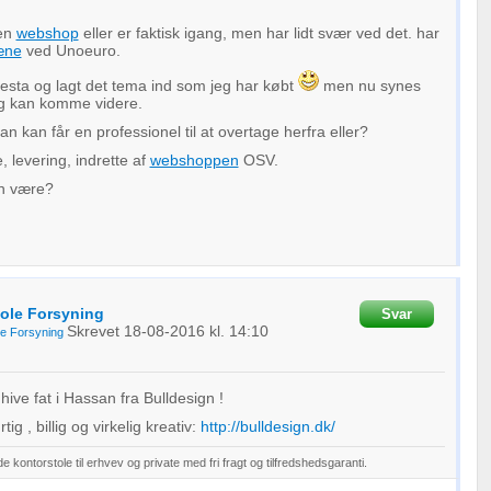
 en
webshop
eller er faktisk igang, men har lidt svær ved det. har
æne
ved Unoeuro.
Presta og lagt det tema ind som jeg har købt
men nu synes
 jeg kan komme videre.
n kan får en professionel til at overtage herfra eller?
, levering, indrette af
webshoppen
OSV.
en være?
ole Forsyning
Svar
Skrevet
18-08-2016
kl. 14:10
e Forsyning
 hive fat i Hassan fra Bulldesign !
ig , billig og virkelig kreativ:
http://bulldesign.dk/
 kontorstole til erhvev og private med fri fragt og tilfredshedsgaranti.