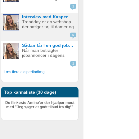
emballage - med og uden
skal udfylde en ...
1
print. Firmaet startede i år
2015 med at fokusere på
Interview med Kasper fra Trendday
papkrus med tryk, men
Trendday er en webshop
har siden udvidet
der sælger tøj til damer og
sortimentet og tilbyder nu
startede tilbage i februar
et bredt udv...
6
2015, sidenhen har de
opnået kæmpe succes.
Sådan får I en god jobannonce
Bag Trendday er de to
Når man betragter
unge iværksættere
jobannoncer i dagens
Camilla og Kasper. I dette
Danmark, er mange af
blogindlæg f...
1
dem fuld af ønsker til
personlige og faglige
Læs flere ekspertindlæg
kompetencer. En
grovtælling kan hurtigt få
tallet højt op – og det er
ikke ualmindeligt at find...
Top karmaliste (30 dage)
De flinkeste Amino’er der hjælper mest
med "Jeg søger et godt tilbud fra dig!"