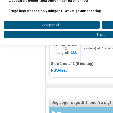
Opbevare og/eller tilgå oplysninger på en enhed
skrive at det er ok
Indlæg ialt:
118
Bruge begrænsede oplysninger til at vælge annoncering
Kasper Knudse
kl. 20:05
Oprette profiler til tilpasset annoncering
Accepter alle
Bruge profiler til at vælge tilpasset annoncering
Tilpas
Hej Sabina,
Fra
Frederiksberg
Oprette profiler for at tilpasse indhold
Hvis du har lyst 
Tilmeldt 15. Jul
system) af. Så vil
13
Bruge profiler til at vælge tilpasset indhold
Indlæg ialt:
688
Måle annonceringseffektivitet
Side 1 ud af 1 (6 indlæg)
RSS-feed
Måle indholdseffektivitet
Forstå målgrupper gennem statistikker eller kombinationer af 
kilder
Udvikle og forbedre tjenester
Jeg søger et godt tilbud fra dig!
Bruge begrænsede oplysninger til at vælge indhold
Emner