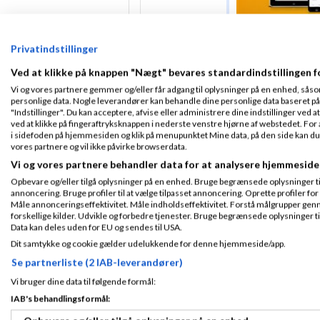
Med venlig hilsen
Privatindstillinger
Sarah Jacobsen
Ved at klikke på knappen "Nægt" bevares standardindstillingen f
Projektleder i TO
Vi og vores partnere gemmer og/eller får adgang til oplysninger på en enhed, såso
personlige data. Nogle leverandører kan behandle dine personlige data baseret på 
"Indstillinger". Du kan acceptere, afvise eller administrere dine indstillinger ved at
Simon Børstin
ved at klikke på fingeraftryksknappen i nederste venstre hjørne af webstedet. For at
Skrevet
20-08-2
i sidefoden på hjemmesiden og klik på menupunktet Mine data, på den side kan du træ
vores partnere og vil ikke påvirke browserdata.
Vi og vores partnere behandler data for at analysere hjemmeside
Prøv at lav en op
Fra Aarhus C
Prestashop, så er j
Opbevare og/eller tilgå oplysninger på en enhed. Bruge begrænsede oplysninger til 
Tilmeldt 14. Mar
annoncering. Bruge profiler til at vælge tilpasset annoncering. Oprette profiler for a
14
Måle annonceringseffektivitet. Måle indholdseffektivitet. Forstå målgrupper genn
Indlæg ialt:
2152
forskellige kilder. Udvikle og forbedre tjenester. Bruge begrænsede oplysninger ti
Data kan deles uden for EU og sendes til USA.
Dit samtykke og cookie gælder udelukkende for denne hjemmeside/app.
GVs
Skrevet
20-
Se partnerliste (2 IAB-leverandører)
Vi bruger dine data til følgende formål:
IAB's behandlingsformål:
Nu kender jeg ikk
forums er et forum
Tilmeldt 5. Jul 16