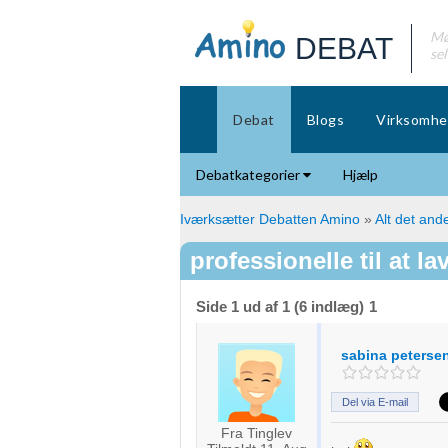
Mø
DEBAT
se
Debat
Blogs
Virksomhe
Debatkategorier
Hjælp
Iværksætter Debatten Amino
»
Alt det ande
professionelle til at 
Side 1 ud af 1 (6 indlæg)
1
sabina peterse
Del via E-mail
Fra Tinglev