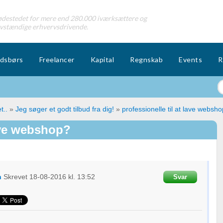
destedet for mere end 280.000 iværksættere og
lvstændige erhvervsdrivende.
dsbørs
Freelancer
Kapital
Regnskab
Events
R
t..
»
Jeg søger et godt tilbud fra dig!
»
professionelle til at lave websh
lave webshop?
n
Skrevet
18-08-2016
kl. 13:52
Svar