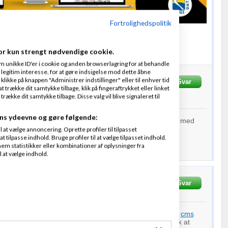
Fortrolighedspolitik
or kun strengt nødvendige cookie.
GI Data
ApS
m unikke ID'er i cookie og anden browserlagring for at behandle
legitim interesse, for at gøre indsigelse mod dette åbne
 klikke på knappen "Administrer indstillinger" eller til enhver tid
g Sørensen
Svar
Fra
Erhvervshjemmesider.dk ApS
 trække dit samtykke tilbage, klik på fingeraftrykket eller linket
016
kl. 17:19
kke dit samtykke tilbage. Disse valg vil blive signaleret til
ns ydeevne og gøre følgende:
 gave på
Amino
Freelance
, hvor du angivet kompetencer med
eg sikker på at du får nogle kvalificerede bud :-)
at vælge annoncering. Oprette profiler til tilpasset
t tilpasse indhold. Bruge profiler til at vælge tilpasset indhold.
em statistikker eller kombinationer af oplysninger fra
l at vælge indhold.
08-2016
kl. 17:36
Svar
e Prestashop, men mon ikke der ligesom med alle andre
cms
 for Presta udviklere, det kunne være en mulighed. Husk at