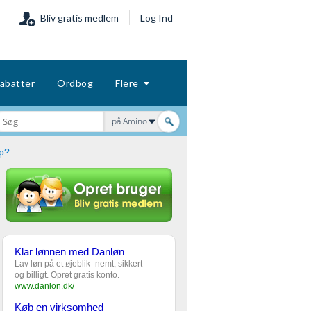
Bliv gratis medlem
Log Ind
abatter
Ordbog
Flere
på Amino
op?
Klar lønnen med Danløn
Lav løn på et øjeblik–nemt, sikkert
og billigt. Opret gratis konto.
www.danlon.dk/
Køb en virksomhed