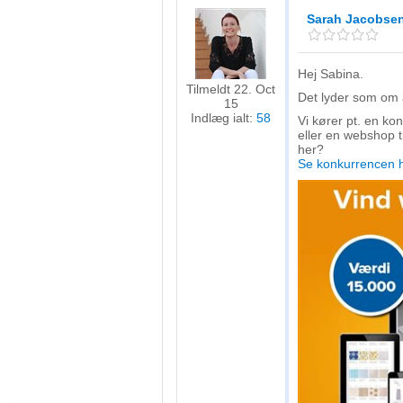
Sarah Jacobse
Hej Sabina.
Tilmeldt 22. Oct
Det lyder som om at
15
Indlæg ialt:
58
Vi kører pt. en k
eller en webshop t
her?
Se konkurrencen 