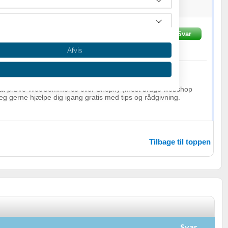
 at kontakte dig via mailbox, hvis det er konteksten.
n
Skrevet
20-08-2016
Svar
Fra
www.sedia.dk
Afvis
til at prøve WooCommerce eller Shopify (mest bruge webshop
 jeg gerne hjælpe dig igang gratis med tips og rådgivning.
Tilbage til toppen
oplysninger fra forskellige
Svar