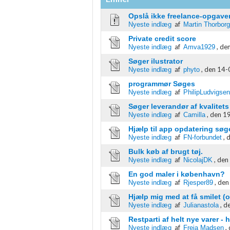
IAB Special Features:
Opslå ikke freelance-opgaver
Bruge præcise geografiske placeringsoplysninger
af
Nyeste indlæg
Martin Thorborg
Private credit score
Identificere enheder baseret på aktivt anmodede oplysninger
af
,
den
Nyeste indlæg
Amva1929
Ikke-IAB-behandlingsformål:
Søger ilustrator
af
,
den 14-
Nyeste indlæg
phyto
Nødvendig
programmør Søges
af
Nyeste indlæg
PhilipLudvigsen
Ydeevne
Søger leverandør af kvalitets
af
,
den 19
Nyeste indlæg
Camilla
Funktionel
Hjælp til app opdatering søg
af
,
d
Nyeste indlæg
FN-forbundet
Annoncering / marketing
Bulk køb af brugt tøj.
af
,
den 
Nyeste indlæg
NicolajDK
En god maler i københavn?
af
,
den
Nyeste indlæg
Rjesper89
Hjælp mig med at få smilet (og
af
,
de
Nyeste indlæg
Julianastola
Restparti af helt nye varer -
af
,
Nyeste indlæg
Freja Madsen