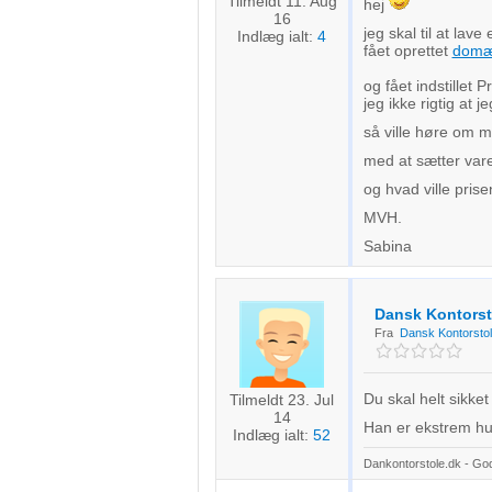
Tilmeldt 11. Aug
hej
16
jeg skal til at lave
Indlæg ialt:
4
fået oprettet
dom
og fået indstillet 
jeg ikke rigtig at
så ville høre om ma
med at sætter vare
og hvad ville pris
MVH.
Sabina
Dansk Kontorst
Fra
Dansk Kontorstol
Du skal helt sikket
Tilmeldt 23. Jul
14
Han er ekstrem hurt
Indlæg ialt:
52
Dankontorstole.dk - Gode