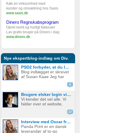
Køb en virksomhed med
kunder og omsætning hos Saxis
www.saxis.dk
Dinero Regnskabsprogram
Opret nemt og hurtigt fakturaer
Lav gratis bruger på Dinero i dag
www.dinero.dk
Nye ekspertblog-indlæg om Div.
PSD2 forbyder, at du lægger kortgebyret ud til dine kunder fra 1. januar 2018
Blog indlægget er skrevet
af Susan Kaae Jeg har
arbejdet med eCommerce
3
siden 2000 og med online
betalinger siden 2006, i
Brugere elsker login via sociale medier
stillinger med titler som
Vi kender det vel alle. Vi
Chief Product
falder over et website,
Officer/CPO, Sales
med en service eller
Director, Commercial...
17
produkt vi er
interesserede i. Vi er lige
Interview med Oscar fra Panda Print
ved at være der, lige ved
Panda Print er en dansk
at have gennemført
leverandør af to-go
signup, men hvad nu? Jeg