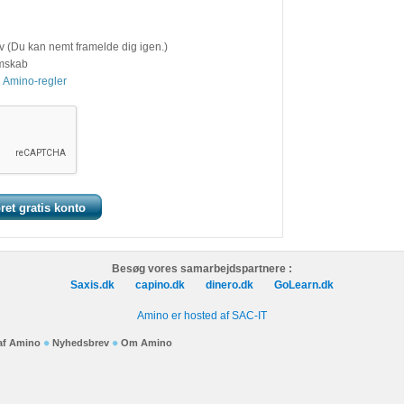
v (Du kan nemt framelde dig igen.)
emskab
 Amino-regler
Besøg vores samarbejdspartnere :
Saxis.dk
capino.dk
dinero.dk
GoLearn.dk
Amino er hosted af SAC-IT
 af Amino
Nyhedsbrev
Om Amino