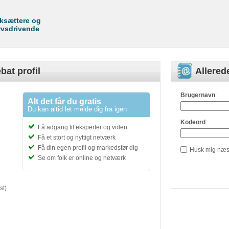
rksættere og
rvsdrivende
bat profil
Allere
Brugernavn
:
Alt det får du gratis
Du kan altid let melde dig fra igen
Kodeord
:
Få adgang til eksperter og viden
Få et stort og nyttigt netværk
Få din egen profil og markedsfør dig
Husk mig næs
Se om folk er online og netværk
st)