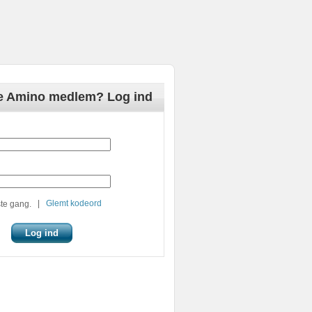
de Amino medlem? Log ind
|
Glemt kodeord
te gang.